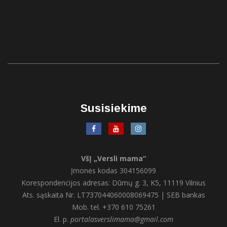
Susisiekime
VšĮ „Versli mama“
Įmonės kodas 304156099
Korespondencijos adresas: Dūmų g. 3, K5, 11119 Vilnius
Ats. sąskaita Nr. LT737044060008069475 | SEB bankas
Mob. tel. +370 610 75261
El. p.
portalasverslimama@gmail.com