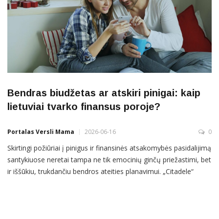
Bendras biudžetas ar atskiri pinigai: kaip
lietuviai tvarko finansus poroje?
Portalas Versli Mama
2026-06-16
0
Skirtingi požiūriai į pinigus ir finansinės atsakomybės pasidalijimą
santykiuose neretai tampa ne tik emocinių ginčų priežastimi, bet
ir iššūkiu, trukdančiu bendros ateities planavimui. „Citadele“
banko užsakymu atliktos apklausos duomenimis, Lietuvoje
beveik pusė gyventojų finansus poroje