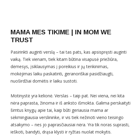
MAMA MES TIKIME | IN MOM WE
TRUST
Pasirinkti auginti verslą – tai tas pats, kas apsispręsti auginti
vaiką. Tiek vienam, tiek kitam būtina visapusė priežiūra,
dėmesys, įsiklausymas į poreikius ir jų tenkinimas,
mokėjimas laiku paskatinti, geranoriškai pasidžiaugti,
nuoširdžiai domėtis ir laiku sustoti.
Motinystė yra kelionė. Verslas – taip pat. Nei viena, nei kita
nėra paprasta, žinoma ir iš anksto išmokta. Galima perskaityti
šimtus knygų apie tai, kaip būti geriausia mama ar
sėkmingiausia verslininke, ir vis tiek nežinoti vieno teisingo
atsakymo – nes jo paprasčiausiai nėra. Yra tik noras suprasti,
ieškoti, bandyti, drąsa klysti ir ryžtas nuolat mokytis.