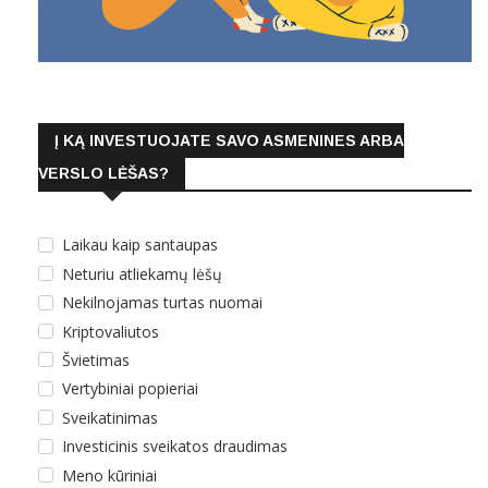
Į KĄ INVESTUOJATE SAVO ASMENINES ARBA
VERSLO LĖŠAS?
Laikau kaip santaupas
Neturiu atliekamų lėšų
Nekilnojamas turtas nuomai
Kriptovaliutos
Švietimas
Vertybiniai popieriai
Sveikatinimas
Investicinis sveikatos draudimas
Meno kūriniai