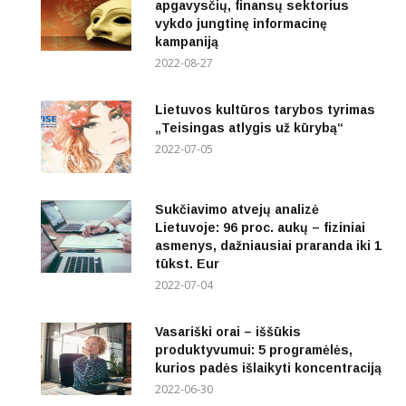
apgavysčių, finansų sektorius
vykdo jungtinę informacinę
kampaniją
2022-08-27
Lietuvos kultūros tarybos tyrimas
„Teisingas atlygis už kūrybą“
2022-07-05
Sukčiavimo atvejų analizė
Lietuvoje: 96 proc. aukų – fiziniai
asmenys, dažniausiai praranda iki 1
tūkst. Eur
2022-07-04
Vasariški orai – iššūkis
produktyvumui: 5 programėlės,
kurios padės išlaikyti koncentraciją
2022-06-30