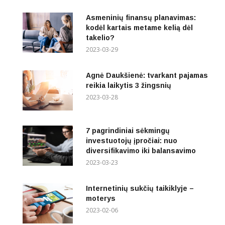
Asmeninių finansų planavimas:
kodėl kartais metame kelią dėl
takelio?
2023-03-29
Agnė Daukšienė: tvarkant pajamas
reikia laikytis 3 žingsnių
2023-03-28
7 pagrindiniai sėkmingų
investuotojų įpročiai: nuo
diversifikavimo iki balansavimo
2023-03-23
Internetinių sukčių taikiklyje –
moterys
2023-02-06