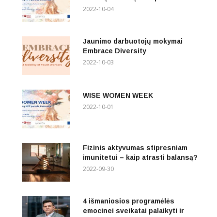
2022-10-04
Jaunimo darbuotojų mokymai
Embrace Diversity
2022-10-03
WISE WOMEN WEEK
2022-10-01
Fizinis aktyvumas stipresniam
imunitetui – kaip atrasti balansą?
2022-09-30
4 išmaniosios programėlės
emocinei sveikatai palaikyti ir