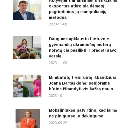
Aktyvėjant finansiniams sukčiams,
ekspertas atkreipia dėmesį į
pagrindinius jų manipuliacijų
metodus
2023-11-08
Dauguma apklaustų Lietuvoje
gyvenančių ukrainiečių moterų
norėtų čia pasilikti ir pradėti savo
verslą
2023-11-08
Minibatutų treniruotę išbandžiusi
Joana Bartaškienė: senjorams
būtina išbandyti vis kažką naujo
2023-10-11
Mokslininkės patvirtino, kad laimė
ne piniguose, o dėkingume
2023-09-22