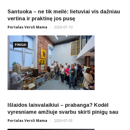
Santuoka – ne tik meilė: lietuviai vis dažniau
vertina ir praktinę jos pusę
Portalas Versli Mama
2026-07-10
PINIGAI
So
at
Ver
Išlaidos laisvalaikiui – prabanga? Kodėl
vyresniame amžiuje svarbu skirti pinigų sau
Portalas Versli Mama
2026-07-03