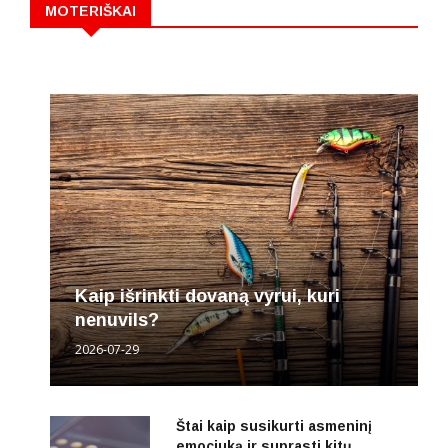
MOTERIŠKAI
Kaip išrinkti dovaną vyrui, kuri
nenuvils?
2026-07-29
Štai kaip susikurti asmeninį
emociuką ir suprasti kitų