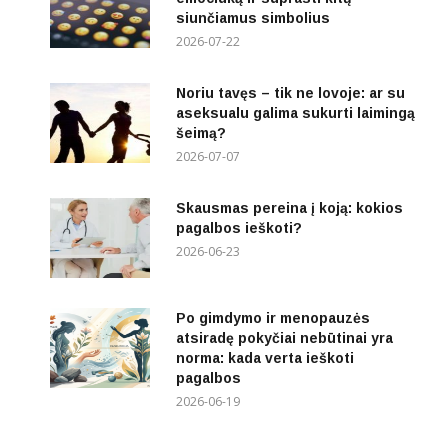
siunčiamus simbolius
2026-07-22
Noriu tavęs – tik ne lovoje: ar su
aseksualu galima sukurti laimingą
šeimą?
2026-07-07
Skausmas pereina į koją: kokios
pagalbos ieškoti?
2026-06-23
Po gimdymo ir menopauzės
atsiradę pokyčiai nebūtinai yra
norma: kada verta ieškoti
pagalbos
2026-06-19