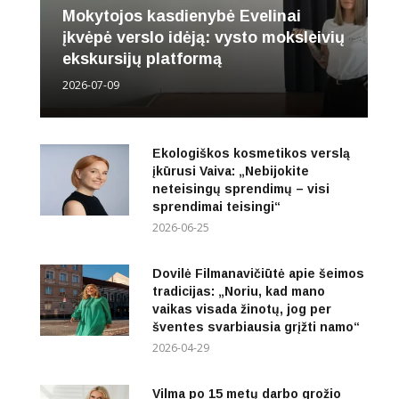
Mokytojos kasdienybė Evelinai
įkvėpė verslo idėją: vysto moksleivių
ekskursijų platformą
2026-07-09
Ekologiškos kosmetikos verslą
įkūrusi Vaiva: „Nebijokite
neteisingų sprendimų – visi
sprendimai teisingi“
2026-06-25
Dovilė Filmanavičiūtė apie šeimos
tradicijas: „Noriu, kad mano
vaikas visada žinotų, jog per
šventes svarbiausia grįžti namo“
2026-04-29
Vilma po 15 metų darbo grožio