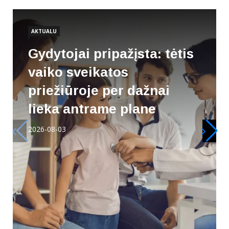
AKTUALU
Gydytojai pripažįsta: tėtis
vaiko sveikatos
priežiūroje per dažnai
lieka antrame plane
2026-08-03