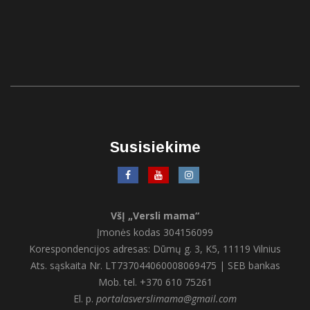
Susisiekime
VšĮ „Versli mama“
Įmonės kodas 304156099
Korespondencijos adresas: Dūmų g. 3, K5, 11119 Vilnius
Ats. sąskaita Nr. LT737044060008069475 | SEB bankas
Mob. tel. +370 610 75261
El. p.
portalasverslimama@gmail.com