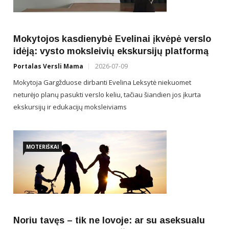
Val
įvai
pore
Mokytojos kasdienybė Evelinai įkvėpė verslo
idėją: vysto moksleivių ekskursijų platformą
Portalas Versli Mama
2026-07-09
Mokytoja Gargžduose dirbanti Evelina Leksytė niekuomet
neturėjo planų pasukti verslo keliu, tačiau šiandien jos įkurta
ekskursijų ir edukacijų moksleiviams
MOTERIŠKAI
Noriu tavęs – tik ne lovoje: ar su aseksualu