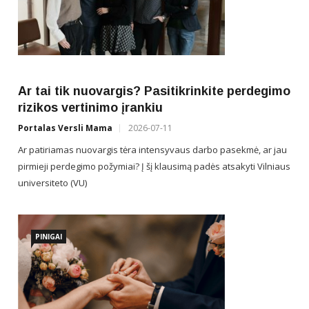
to
Kl
kr
Por
Ar tai tik nuovargis? Pasitikrinkite perdegimo
, su
Vėl
rizikos vertinimo įrankiu
kuri
Portalas Versli Mama
2026-07-11
gam
Ar patiriamas nuovargis tėra intensyvaus darbo pasekmė, ar jau
pirmieji perdegimo požymiai? Į šį klausimą padės atsakyti Vilniaus
universiteto (VU)
PINIGAI
Ne