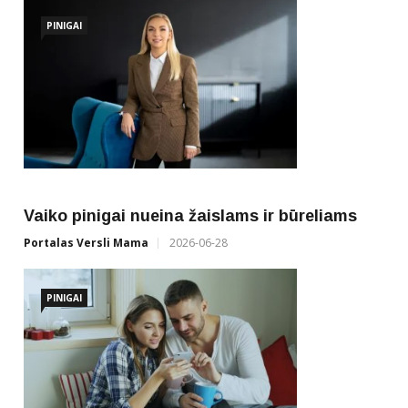
PINIGAI
p
Sk
ap
Ver
Vaiko pinigai nueina žaislams ir būreliams
Portalas Versli Mama
2026-06-28
PINIGAI