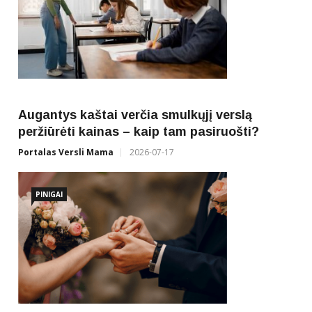
?
Ka
Ver
Augantys kaštai verčia smulkųjį verslą
peržiūrėti kainas – kaip tam pasiruošti?
Portalas Versli Mama
2026-07-17
PINIGAI
ai
Ka
pr
Ver