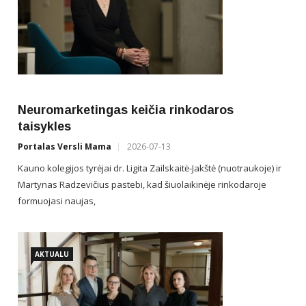
Iš
au
vy
Neuromarketingas keičia rinkodaros
Por
taisykles
Vyr
Portalas Versli Mama
2026-07-13
atsa
Kauno kolegijos tyrėjai dr. Ligita Zailskaitė-Jakštė (nuotraukoje) ir
soc
Martynas Radzevičius pastebi, kad šiuolaikinėje rinkodaroje
formuojasi naujas,
AKTUALU