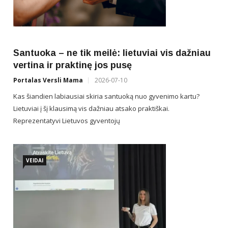
Ek
at
Por
Ant
Santuoka – ne tik meilė: lietuviai vis dažniau
did
vertina ir praktinę jos pusę
anal
Portalas Versli Mama
2026-07-10
Kas šiandien labiausiai skiria santuoką nuo gyvenimo kartu?
Lietuviai į šį klausimą vis dažniau atsako praktiškai.
Reprezentatyvi Lietuvos gyventojų
VEIDAI
Va
Por