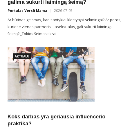
galima sukurti laimingą šeimą?
Portalas Versli Mama
2026-07-07
Ar būtinas geismas, kad santykiai klostytųsi sėkmingai? Ar poros,
kuriose vienas partneris – aseksualas, gali sukurti laimingą
šeimą? „Tokios šeimos tikrai
AKTUALU
Koks darbas yra geriausia influencerio
praktika?