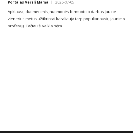
Portalas Versli Mama
2026-07-05
Apklausų duomenimis, nuomonės formuotojo darbas jau ne
vienerius metus užtikrintai karaliauja tarp populiariausių jaunimo
profesijų. Tačiau ši veikla nėra