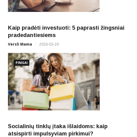
Kaip pradėti investuoti: 5 paprasti žingsniai
pradedantiesiems
Versli Mama
2026-03-29
PINIGAI
Socialinių tinklų įtaka išlaidoms: kaip
atsispirti impulsyviam pirkimui?