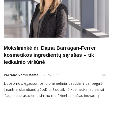
Mokslininkė dr. Diana Barragan-Ferrer:
kosmetikos ingredientų sąrašas – tik
ledkalnio viršūnė
Portalas Versli Mama
2026-06-11
0
Liposomos, egzosomos, biomimetiniai peptidai ir dar begalė
įmantriai skambančių žodžių. Šiuolaikinė kosmetika jau seniai
išaugo paprasto emulsinimo marškinėlius, tačiau inovacijų
šešėlyje slepiasi ir gajūs mitai: nuo neįtikėtinų kolageno
ypatumų iki augalinių ląstelių „stebuklų“. Tad kaip