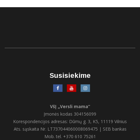
Susisiekime
VšĮ „Versli mama“
Įmonės kodas 304156099
Korespondencijos adresas: Dūmų g. 3, K5, 11119 Vilnius
Ats. sąskaita Nr. LT737044060008069475 | SEB bankas
Mob. tel. +370 610 75261