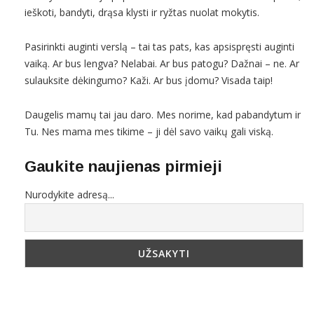
ieškoti, bandyti, drąsa klysti ir ryžtas nuolat mokytis.
Pasirinkti auginti verslą – tai tas pats, kas apsispręsti auginti
vaiką. Ar bus lengva? Nelabai. Ar bus patogu? Dažnai – ne. Ar
sulauksite dėkingumo? Kaži. Ar bus įdomu? Visada taip!
Daugelis mamų tai jau daro. Mes norime, kad pabandytum ir
Tu. Nes mama mes tikime – ji dėl savo vaikų gali viską.
Gaukite naujienas pirmieji
Nurodykite adresą...