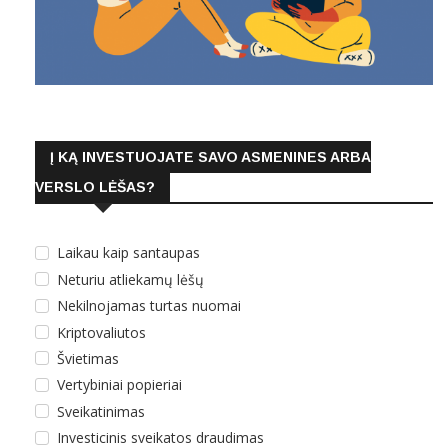
Į KĄ INVESTUOJATE SAVO ASMENINES ARBA
VERSLO LĖŠAS?
Laikau kaip santaupas
Neturiu atliekamų lėšų
Nekilnojamas turtas nuomai
Kriptovaliutos
Švietimas
Vertybiniai popieriai
Sveikatinimas
Investicinis sveikatos draudimas