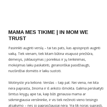
MAMA MES TIKIME | IN MOM WE
TRUST
Pasirinkti auginti verslą – tai tas pats, kas apsispręsti auginti
vaiką. Tiek vienam, tiek kitam būtina visapusė priežiūra,
dėmesys, įsiklausymas į poreikius ir jų tenkinimas,
mokėjimas laiku paskatinti, geranoriškai pasidžiaugti,
nuoširdžiai domėtis ir laiku sustoti.
Motinystė yra kelionė. Verslas – taip pat. Nei viena, nei kita
nėra paprasta, žinoma ir iš anksto išmokta. Galima perskaityti
šimtus knygų apie tai, kaip būti geriausia mama ar
sėkmingiausia verslininke, ir vis tiek nežinoti vieno teisingo
atsakymo – nes jo paprasčiausiai nėra. Yra tik noras suprasti,