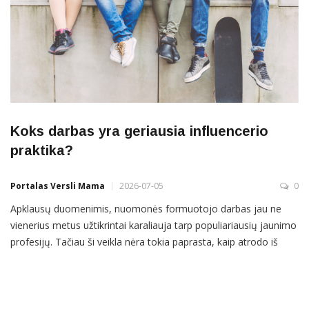
Koks darbas yra geriausia influencerio
praktika?
Portalas Versli Mama
2026-07-05
0
Apklausų duomenimis, nuomonės formuotojo darbas jau ne
vienerius metus užtikrintai karaliauja tarp populiariausių jaunimo
profesijų. Tačiau ši veikla nėra tokia paprasta, kaip atrodo iš
pirmo žvilgsnio: tyrimai rodo, kad dėl emocinio perdegimo ir
nuolatinio spaudimo net pusė turinio kūrėjų per