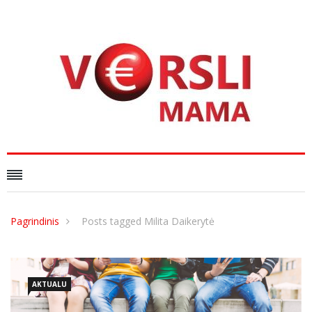
Pagrindinis
Posts tagged Milita Daikerytė
AKTUALU