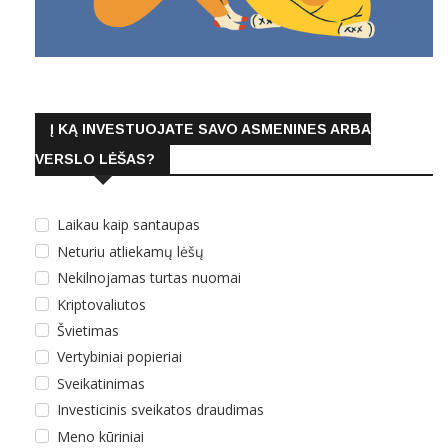
Į KĄ INVESTUOJATE SAVO ASMENINES ARBA
VERSLO LĖŠAS?
Laikau kaip santaupas
Neturiu atliekamų lėšų
Nekilnojamas turtas nuomai
Kriptovaliutos
Švietimas
Vertybiniai popieriai
Sveikatinimas
Investicinis sveikatos draudimas
Meno kūriniai