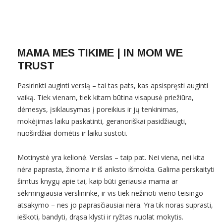
MAMA MES TIKIME | IN MOM WE
TRUST
Pasirinkti auginti verslą – tai tas pats, kas apsispręsti auginti
vaiką. Tiek vienam, tiek kitam būtina visapusė priežiūra,
dėmesys, įsiklausymas į poreikius ir jų tenkinimas,
mokėjimas laiku paskatinti, geranoriškai pasidžiaugti,
nuoširdžiai domėtis ir laiku sustoti.
Motinystė yra kelionė. Verslas – taip pat. Nei viena, nei kita
nėra paprasta, žinoma ir iš anksto išmokta. Galima perskaityti
šimtus knygų apie tai, kaip būti geriausia mama ar
sėkmingiausia verslininke, ir vis tiek nežinoti vieno teisingo
atsakymo – nes jo paprasčiausiai nėra. Yra tik noras suprasti,
ieškoti, bandyti, drąsa klysti ir ryžtas nuolat mokytis.