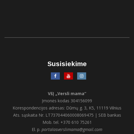
Susisiekime
VšĮ „Versli mama“
Įmonės kodas 304156099
Korespondencijos adresas: Dūmų g. 3, K5, 11119 Vilnius
Ats. sąskaita Nr. LT737044060008069475 | SEB bankas
Mob. tel. +370 610 75261
El. p.
portalasverslimama@gmail.com