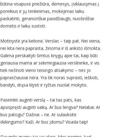
būtina visapusė priežiūra, dėmesys, įsiklausymas į
poreikius ir jų tenkinimas, mokėjimas laiku
paskatinti, geranoriškai pasidžiaugti, nuoširdžiai
domėtis ir laiku sustoti.
Motinystė yra kelionė. Verslas – taip pat. Nei viena,
nei kita nėra paprasta, žinoma ir iš anksto išmokta.
Galima perskaityti šimtus knygų apie tai, kaip būti
geriausia mama ar sėkmingiausia verslininke, ir vis
tiek nežinoti vieno teisingo atsakymo – nes jo
paprasčiausiai nėra. Yra tik noras suprasti, ieškoti,
bandyti, drąsa klysti ir ryžtas nuolat mokytis.
Pasirinkti auginti verslą – tai tas pats, kas
apsispręsti auginti vaiką. Ar bus lengva? Nelabai. Ar
bus patogu? Dažnai – ne. Ar sulauksite
dėkingumo? Kaži. Ar bus įdomu? Visada taip!
Daugelis mamų tai jau daro. Mes norime, kad