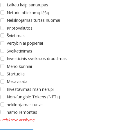
Laikau kaip santaupas
Neturiu atliekamų lėšų
Nekilnojamas turtas nuomai
Kriptovaliutos
Švietimas
Vertybiniai popieriai
Sveikatinimas
Investicinis sveikatos draudimas
Meno kūriniai
Startuoliai
Metavisata
Investavimas man nerūpi
Non-fungible Tokens (NFTs)
nekilnojamas.turtas
namo remontas
Pridėk savo atsakymą