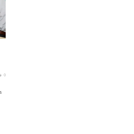
0
s
 ar