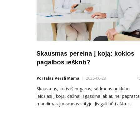
Skausmas pereina į koją: kokios
pagalbos ieškoti?
Portalas Versli Mama
2026-06-23
Skausmas, kuris iš nugaros, sėdmens ar klubo
leidžiasi į koją, dažnai išgąsdina labiau nei paprasta
maudimas juosmens srityje. Jis gali būti aštrus,
deginantis, tempiantis, lydimas tirpimo, dilgčiojimo
silpnumo. Kartais žmogus nebegali patogiai sėdėti,
eiti ilgesnio atstumo, vairuoti ar