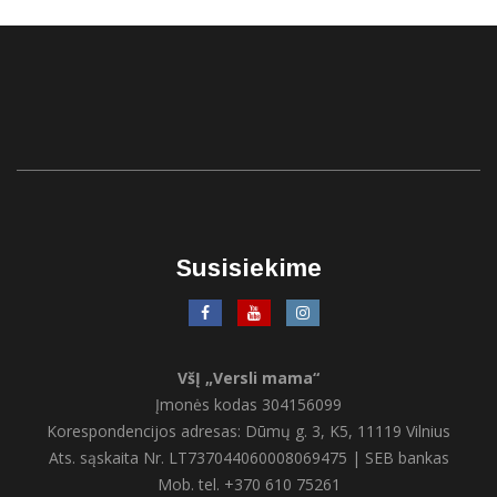
Susisiekime
VšĮ „Versli mama“
Įmonės kodas 304156099
Korespondencijos adresas: Dūmų g. 3, K5, 11119 Vilnius
Ats. sąskaita Nr. LT737044060008069475 | SEB bankas
Mob. tel. +370 610 75261