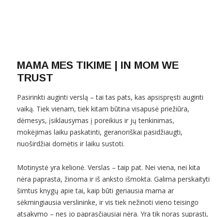
MAMA MES TIKIME | IN MOM WE
TRUST
Pasirinkti auginti verslą – tai tas pats, kas apsispręsti auginti
vaiką. Tiek vienam, tiek kitam būtina visapusė priežiūra,
dėmesys, įsiklausymas į poreikius ir jų tenkinimas,
mokėjimas laiku paskatinti, geranoriškai pasidžiaugti,
nuoširdžiai domėtis ir laiku sustoti.
Motinystė yra kelionė. Verslas – taip pat. Nei viena, nei kita
nėra paprasta, žinoma ir iš anksto išmokta. Galima perskaityti
šimtus knygų apie tai, kaip būti geriausia mama ar
sėkmingiausia verslininke, ir vis tiek nežinoti vieno teisingo
atsakymo – nes jo paprasčiausiai nėra. Yra tik noras suprasti,