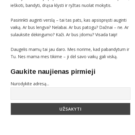
ieškoti, bandyti, drąsa klysti ir ryžtas nuolat mokytis.
Pasirinkti auginti verslą – tai tas pats, kas apsispręsti auginti
vaiką. Ar bus lengva? Nelabai. Ar bus patogu? Dažnai – ne. Ar
sulauksite dėkingumo? Kaži. Ar bus įdomu? Visada taip!
Daugelis mamų tai jau daro. Mes norime, kad pabandytum ir
Tu. Nes mama mes tikime – ji dėl savo vaikų gali viską.
Gaukite naujienas pirmieji
Nurodykite adresą...