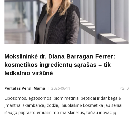
Mokslininkė dr. Diana Barragan-Ferrer:
kosmetikos ingredientų sąrašas – tik
ledkalnio viršūnė
Portalas Versli Mama
2026-06-11
0
Liposomos, egzosomos, biomimetiniai peptidai ir dar begalė
įmantriai skambančių žodžių. Šiuolaikinė kosmetika jau seniai
išaugo paprasto emulsinimo marškinėlius, tačiau inovacijų
šešėlyje slepiasi ir gajūs mitai: nuo neįtikėtinų kolageno
ypatumų iki augalinių ląstelių „stebuklų“. Tad kaip