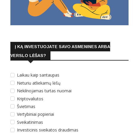
Į KĄ INVESTUOJATE SAVO ASMENINES ARBA
VERSLO LĖŠAS?
Laikau kaip santaupas
Neturiu atliekamų lėšų
Nekilnojamas turtas nuomai
Kriptovaliutos
Švietimas
Vertybiniai popieriai
Sveikatinimas
Investicinis sveikatos draudimas