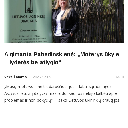
Algimanta Pabedinskienė: „Moterys ūkyje
– lyderės be atlygio“
Versli Mama
2025-12-05
0
„Mūsų moterys – ne tik darbščios, jos ir labai sąmoningos.
Aktyvus lietuvių dalyvavimas rodo, kad jos nebijo kalbėti apie
problemas ir nori pokyčių“, – sako Lietuvos ūkininkių draugijos
(LŪD) pirmininkė Algimanta Pabedinskienė. Copa–Cogeca
Moterų komitetas paskelbė tyrimo „Moterys žemės ūkyje