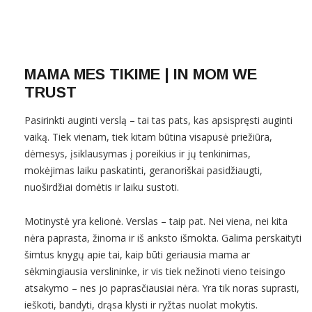
MAMA MES TIKIME | IN MOM WE
TRUST
Pasirinkti auginti verslą – tai tas pats, kas apsispręsti auginti
vaiką. Tiek vienam, tiek kitam būtina visapusė priežiūra,
dėmesys, įsiklausymas į poreikius ir jų tenkinimas,
mokėjimas laiku paskatinti, geranoriškai pasidžiaugti,
nuoširdžiai domėtis ir laiku sustoti.
Motinystė yra kelionė. Verslas – taip pat. Nei viena, nei kita
nėra paprasta, žinoma ir iš anksto išmokta. Galima perskaityti
šimtus knygų apie tai, kaip būti geriausia mama ar
sėkmingiausia verslininke, ir vis tiek nežinoti vieno teisingo
atsakymo – nes jo paprasčiausiai nėra. Yra tik noras suprasti,
ieškoti, bandyti, drąsa klysti ir ryžtas nuolat mokytis.