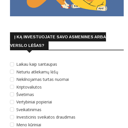
Į KĄ INVESTUOJATE SAVO ASMENINES ARBA
VERSLO LĖŠAS?
Laikau kaip santaupas
Neturiu atliekamų lėšų
Nekilnojamas turtas nuomai
Kriptovaliutos
Švietimas
Vertybiniai popieriai
Sveikatinimas
Investicinis sveikatos draudimas
Meno kūriniai