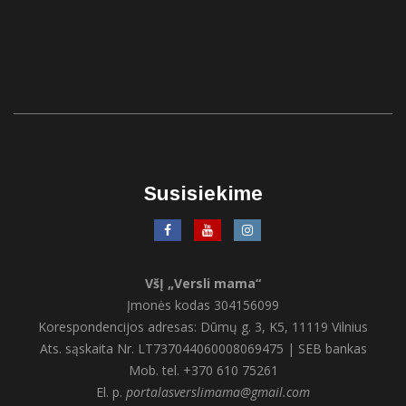
Susisiekime
VšĮ „Versli mama“
Įmonės kodas 304156099
Korespondencijos adresas: Dūmų g. 3, K5, 11119 Vilnius
Ats. sąskaita Nr. LT737044060008069475 | SEB bankas
Mob. tel. +370 610 75261
El. p.
portalasverslimama@gmail.com