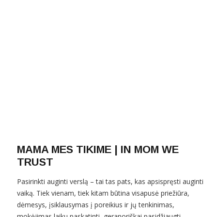
MAMA MES TIKIME | IN MOM WE
TRUST
Pasirinkti auginti verslą – tai tas pats, kas apsispręsti auginti
vaiką. Tiek vienam, tiek kitam būtina visapusė priežiūra,
dėmesys, įsiklausymas į poreikius ir jų tenkinimas,
mokėjimas laiku paskatinti, geranoriškai pasidžiaugti,