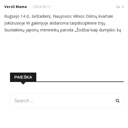
Versli Mama
2024-09-11
0
Rugsėjo 14 d., šeštadienį, Naujosios Vilnios Dūmų kvartale
įsikūrusioje W galerijoje atidaroma tarpdisciplininė trijų
šiuolaikinių japonų menininkų paroda „Žodžiai kaip dumplės: ką
pamatyti tarp jų“. Joje per poezijos, muzikos ir skulptūros jungtį
bus mėginama įsiklausyti į atsidūrusiųjų visuomenės paribiuose
balsus. Trumpalaikės, tik 3 dienas vyksiančios parodos metu
PAIEŠKA