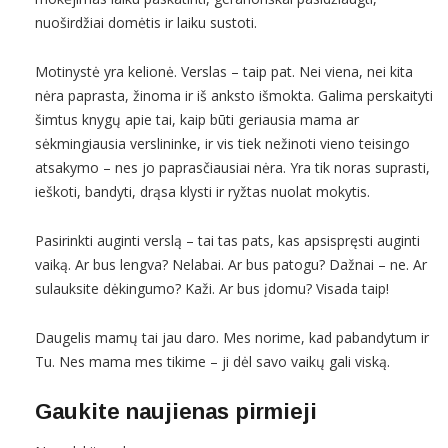
nuoširdžiai domėtis ir laiku sustoti.
Motinystė yra kelionė. Verslas – taip pat. Nei viena, nei kita
nėra paprasta, žinoma ir iš anksto išmokta. Galima perskaityti
šimtus knygų apie tai, kaip būti geriausia mama ar
sėkmingiausia verslininke, ir vis tiek nežinoti vieno teisingo
atsakymo – nes jo paprasčiausiai nėra. Yra tik noras suprasti,
ieškoti, bandyti, drąsa klysti ir ryžtas nuolat mokytis.
Pasirinkti auginti verslą – tai tas pats, kas apsispręsti auginti
vaiką. Ar bus lengva? Nelabai. Ar bus patogu? Dažnai – ne. Ar
sulauksite dėkingumo? Kaži. Ar bus įdomu? Visada taip!
Daugelis mamų tai jau daro. Mes norime, kad pabandytum ir
Tu. Nes mama mes tikime – ji dėl savo vaikų gali viską.
Gaukite naujienas pirmieji