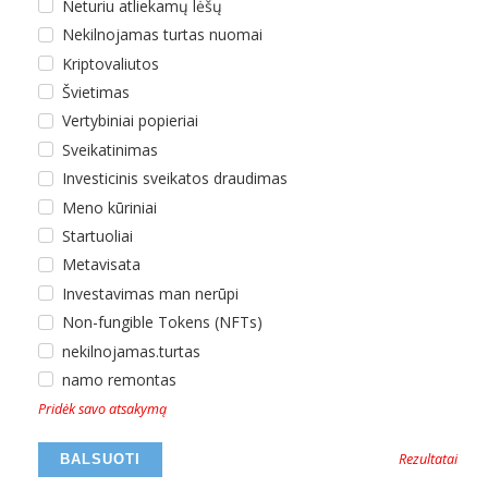
Neturiu atliekamų lėšų
Nekilnojamas turtas nuomai
Kriptovaliutos
Švietimas
Vertybiniai popieriai
Sveikatinimas
Investicinis sveikatos draudimas
Meno kūriniai
Startuoliai
Metavisata
Investavimas man nerūpi
Non-fungible Tokens (NFTs)
nekilnojamas.turtas
namo remontas
Pridėk savo atsakymą
Rezultatai