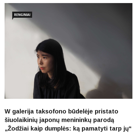
užsiėmimus su gurmaniškomis patirtimis
RENGINIAI
W galerija taksofono būdelėje pristato
šiuolaikinių japonų menininkų parodą
„Žodžiai kaip dumplės: ką pamatyti tarp jų“