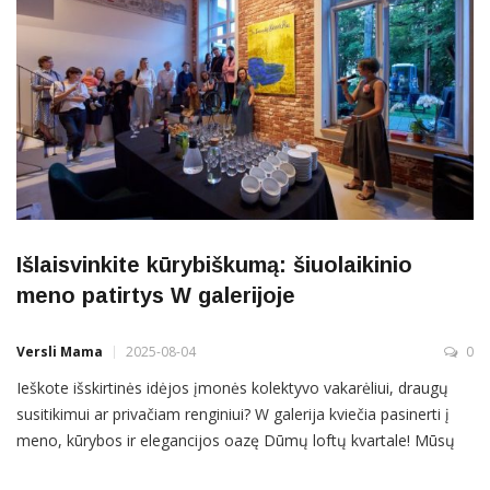
Išlaisvinkite kūrybiškumą: šiuolaikinio
meno patirtys W galerijoje
Versli Mama
2025-08-04
0
Ieškote išskirtinės idėjos įmonės kolektyvo vakarėliui, draugų
susitikimui ar privačiam renginiui? W galerija kviečia pasinerti į
meno, kūrybos ir elegancijos oazę Dūmų loftų kvartale! Mūsų
dailės vakarėliai sujungia unikalios autorinės tapybos technikos