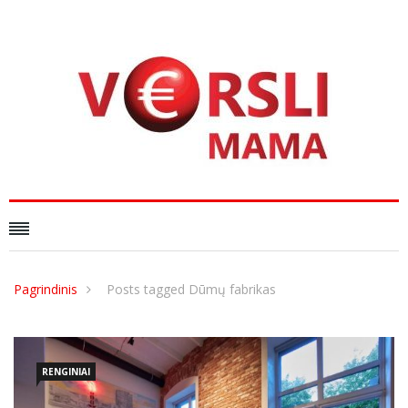
Pagrindinis
Posts tagged Dūmų fabrikas
RENGINIAI