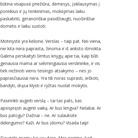
būtina visapusė priežiūra, dėmesys, įsiklausymas į
poreikius ir jų tenkinimas, mokėjimas laiku
paskatinti, geranoriškai pasidžiaugti, nuoširdžiai
domėtis ir laiku sustoti.
Motinystė yra kelionė. Verslas – taip pat. Nei viena,
nei kita nėra paprasta, žinoma ir iš anksto išmokta.
Galima perskaityti šimtus knygų apie tai, kaip būti
geriausia mama ar sėkmingiausia verslininke, ir vis
tiek nežinoti vieno teisingo atsakymo – nes jo
paprasčiausiai nėra. Yra tik noras suprasti, ieškoti,
bandyti, drąsa klysti ir ryžtas nuolat mokytis.
Pasirinkti auginti verslą – tai tas pats, kas
apsispręsti auginti vaiką. Ar bus lengva? Nelabai. Ar
bus patogu? Dažnai – ne. Ar sulauksite
dėkingumo? Kaži. Ar bus įdomu? Visada taip!
Daugelis mamų tai jau daro. Mes norime, kad