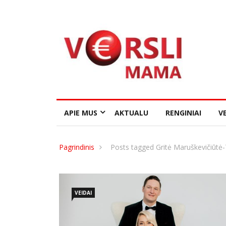
APIE MUS
AKTUALU
RENGINIAI
VE
Pagrindinis
Posts tagged Gritė Maruškevičiūt
VEIDAI