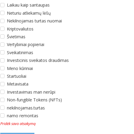
Laikau kaip santaupas
Neturiu atliekamų lėšų
Nekilnojamas turtas nuomai
Kriptovaliutos
Švietimas
Vertybiniai popieriai
Sveikatinimas
Investicinis sveikatos draudimas
Meno kūriniai
Startuoliai
Metavisata
Investavimas man nerūpi
Non-fungible Tokens (NFTs)
nekilnojamas.turtas
namo remontas
Pridėk savo atsakymą