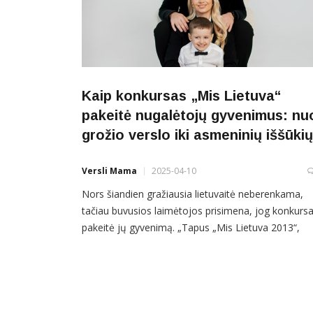
Kaip konkursas „Mis Lietuva“
pakeitė nugalėtojų gyvenimus: nu
grožio verslo iki asmeninių iššūkių
Versli Mama
2025-04-10
Nors šiandien gražiausia lietuvaitė neberenkama,
tačiau buvusios laimėtojos prisimena, jog konkurs
pakeitė jų gyvenimą. „Tapus „Mis Lietuva 2013“,
išsipildė ne viena mano svajonė: dalyvavau televizi
šokių, dainų projektuose, nusifilmavau seriale,
vedžiau ne vieną TV laidą, iš arti mačiau