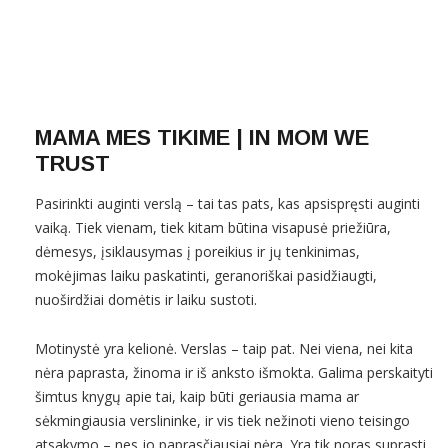
MAMA MES TIKIME | IN MOM WE
TRUST
Pasirinkti auginti verslą – tai tas pats, kas apsispręsti auginti
vaiką. Tiek vienam, tiek kitam būtina visapusė priežiūra,
dėmesys, įsiklausymas į poreikius ir jų tenkinimas,
mokėjimas laiku paskatinti, geranoriškai pasidžiaugti,
nuoširdžiai domėtis ir laiku sustoti.
Motinystė yra kelionė. Verslas – taip pat. Nei viena, nei kita
nėra paprasta, žinoma ir iš anksto išmokta. Galima perskaityti
šimtus knygų apie tai, kaip būti geriausia mama ar
sėkmingiausia verslininke, ir vis tiek nežinoti vieno teisingo
atsakymo – nes jo paprasčiausiai nėra. Yra tik noras suprasti,