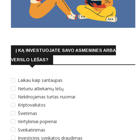
Į KĄ INVESTUOJATE SAVO ASMENINES ARBA
VERSLO LĖŠAS?
Laikau kaip santaupas
Neturiu atliekamų lėšų
Nekilnojamas turtas nuomai
Kriptovaliutos
Švietimas
Vertybiniai popieriai
Sveikatinimas
Investicinis sveikatos draudimas