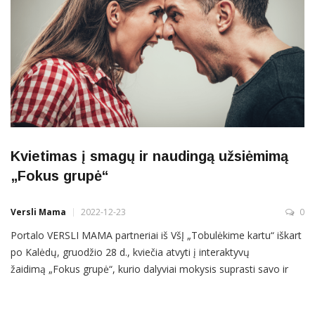
Kvietimas į smagų ir naudingą užsiėmimą
„Fokus grupė“
Versli Mama
2022-12-23
0
Portalo VERSLI MAMA partneriai iš VšĮ „Tobulėkime kartu“ iškart
po Kalėdų, gruodžio 28 d., kviečia atvyti į interaktyvų
žaidimą „Fokus grupė“, kurio dalyviai mokysis suprasti savo ir
kitų žmonių elgseną, spręsti įtemptas situacijas ir didinti
atsparumą stresui. KAS? Interaktyvus žaidimas „Fokus