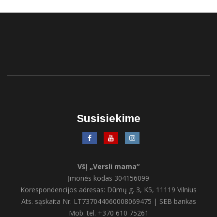
Susisiekime
VšĮ „Versli mama“
Įmonės kodas 304156099
Korespondencijos adresas: Dūmų g. 3, K5, 11119 Vilnius
Ats. sąskaita Nr. LT737044060008069475 | SEB bankas
Mob. tel. +370 610 75261