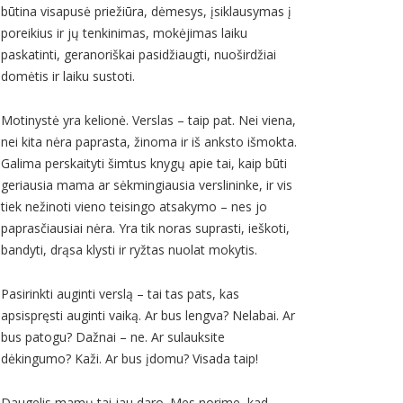
būtina visapusė priežiūra, dėmesys, įsiklausymas į
poreikius ir jų tenkinimas, mokėjimas laiku
paskatinti, geranoriškai pasidžiaugti, nuoširdžiai
domėtis ir laiku sustoti.
Motinystė yra kelionė. Verslas – taip pat. Nei viena,
nei kita nėra paprasta, žinoma ir iš anksto išmokta.
Galima perskaityti šimtus knygų apie tai, kaip būti
geriausia mama ar sėkmingiausia verslininke, ir vis
tiek nežinoti vieno teisingo atsakymo – nes jo
paprasčiausiai nėra. Yra tik noras suprasti, ieškoti,
bandyti, drąsa klysti ir ryžtas nuolat mokytis.
Pasirinkti auginti verslą – tai tas pats, kas
apsispręsti auginti vaiką. Ar bus lengva? Nelabai. Ar
bus patogu? Dažnai – ne. Ar sulauksite
dėkingumo? Kaži. Ar bus įdomu? Visada taip!
Daugelis mamų tai jau daro. Mes norime, kad