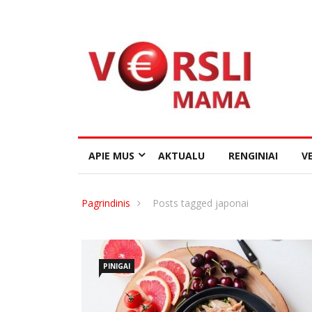
APIE MUS
AKTUALU
RENGINIAI
VE
Pagrindinis
Posts tagged japonai
PINIGAI