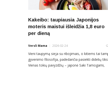
Kakeibo: taupiausia Japonijos
moteris maistui išleidžia 1,8 euro
per dieną
Versli Mama
2026-02-24
Vieni taupymą sieja su ribojimais, o kitiems tai ta
gyvenimo filosofija, padedančia pasiekti didelių tiks
Vienas tokių pavyzdžių – japonė Saki Tamogami,
vadinama taupiausia Japonijos moterimi. Maistui –
vos keli eurai per dieną Saki Tamogami istorija
išgarsėjo 2019 metais, kai ji