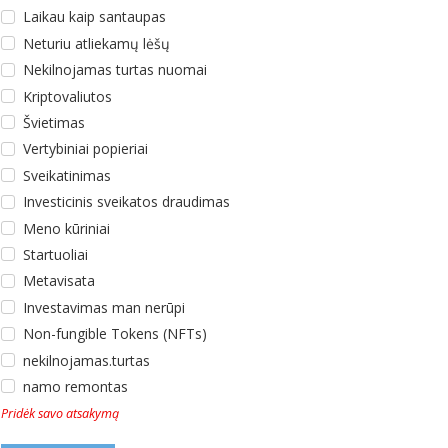
Laikau kaip santaupas
Neturiu atliekamų lėšų
Nekilnojamas turtas nuomai
Kriptovaliutos
Švietimas
Vertybiniai popieriai
Sveikatinimas
Investicinis sveikatos draudimas
Meno kūriniai
Startuoliai
Metavisata
Investavimas man nerūpi
Non-fungible Tokens (NFTs)
nekilnojamas.turtas
namo remontas
Pridėk savo atsakymą