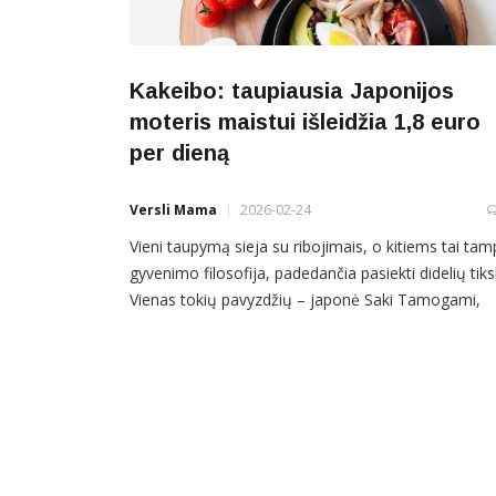
Kakeibo: taupiausia Japonijos
moteris maistui išleidžia 1,8 euro
per dieną
Versli Mama
2026-02-24
Vieni taupymą sieja su ribojimais, o kitiems tai ta
gyvenimo filosofija, padedančia pasiekti didelių tiks
Vienas tokių pavyzdžių – japonė Saki Tamogami,
vadinama taupiausia Japonijos moterimi. Maistui –
vos keli eurai per dieną Saki Tamogami istorija
išgarsėjo 2019 metais, kai ji