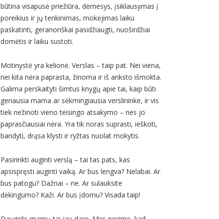
būtina visapusė priežiūra, dėmesys, įsiklausymas į
poreikius ir jų tenkinimas, mokėjimas laiku
paskatinti, geranoriškai pasidžiaugti, nuoširdžiai
domėtis ir laiku sustoti.
Motinystė yra kelionė. Verslas – taip pat. Nei viena,
nei kita nėra paprasta, žinoma ir iš anksto išmokta.
Galima perskaityti šimtus knygų apie tai, kaip būti
geriausia mama ar sėkmingiausia verslininke, ir vis
tiek nežinoti vieno teisingo atsakymo – nes jo
paprasčiausiai nėra. Yra tik noras suprasti, ieškoti,
bandyti, drąsa klysti ir ryžtas nuolat mokytis.
Pasirinkti auginti verslą – tai tas pats, kas
apsispręsti auginti vaiką. Ar bus lengva? Nelabai. Ar
bus patogu? Dažnai – ne. Ar sulauksite
dėkingumo? Kaži. Ar bus įdomu? Visada taip!
Daugelis mamų tai jau daro. Mes norime, kad