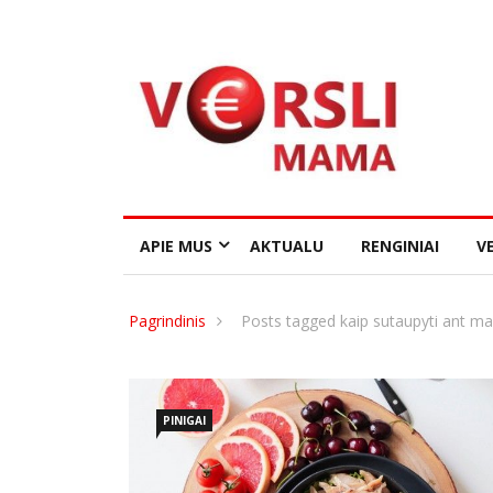
APIE MUS
AKTUALU
RENGINIAI
VE
Pagrindinis
Posts tagged kaip sutaupyti ant ma
PINIGAI