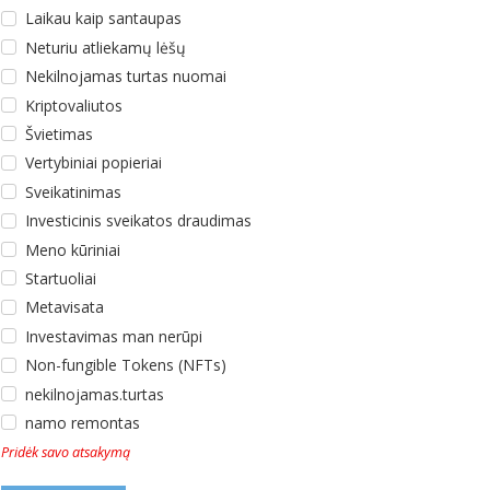
Laikau kaip santaupas
Neturiu atliekamų lėšų
Nekilnojamas turtas nuomai
Kriptovaliutos
Švietimas
Vertybiniai popieriai
Sveikatinimas
Investicinis sveikatos draudimas
Meno kūriniai
Startuoliai
Metavisata
Investavimas man nerūpi
Non-fungible Tokens (NFTs)
nekilnojamas.turtas
namo remontas
Pridėk savo atsakymą