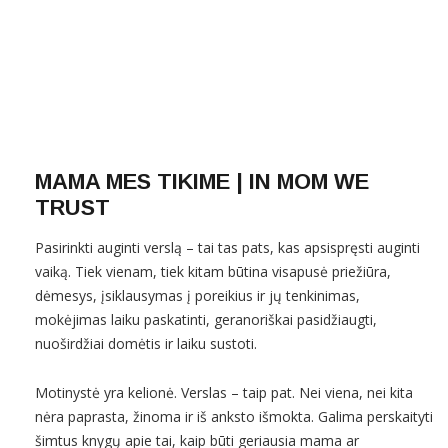
MAMA MES TIKIME | IN MOM WE
TRUST
Pasirinkti auginti verslą – tai tas pats, kas apsispręsti auginti
vaiką. Tiek vienam, tiek kitam būtina visapusė priežiūra,
dėmesys, įsiklausymas į poreikius ir jų tenkinimas,
mokėjimas laiku paskatinti, geranoriškai pasidžiaugti,
nuoširdžiai domėtis ir laiku sustoti.
Motinystė yra kelionė. Verslas – taip pat. Nei viena, nei kita
nėra paprasta, žinoma ir iš anksto išmokta. Galima perskaityti
šimtus knygų apie tai, kaip būti geriausia mama ar