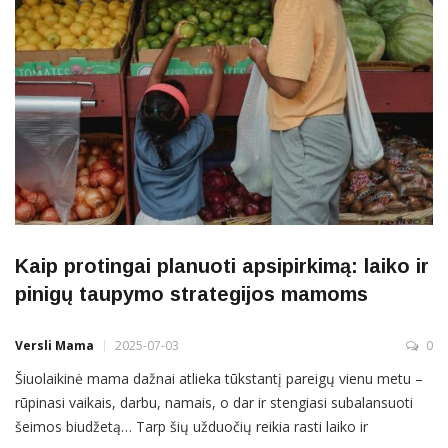
Kaip protingai planuoti apsipirkimą: laiko ir
pinigų taupymo strategijos mamoms
Versli Mama
2025-07-03
0
Šiuolaikinė mama dažnai atlieka tūkstantį pareigų vienu metu –
rūpinasi vaikais, darbu, namais, o dar ir stengiasi subalansuoti
šeimos biudžetą… Tarp šių užduočių reikia rasti laiko ir