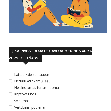
Į KĄ INVESTUOJATE SAVO ASMENINES ARBA
VERSLO LĖŠAS?
Laikau kaip santaupas
Neturiu atliekamų lėšų
Nekilnojamas turtas nuomai
Kriptovaliutos
Švietimas
Vertybiniai popieriai