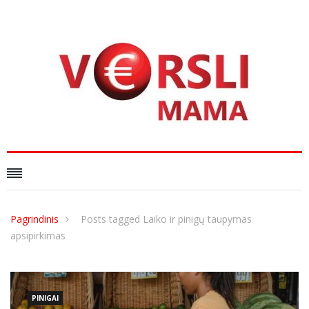
Pagrindinis
Posts tagged Laiko ir pinigų taupymas
apsipirkimas
PINIGAI