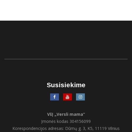
Susisiekime
VšĮ „Versli mama“
Įmonės kodas 304156099
Korespondencijos adresas: Dūmų g. 3, K5, 11119 Vilnius