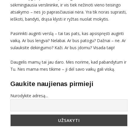
sėkmingiausia verslininke, ir vis tiek nežinoti vieno teisingo
atsakymo – nes jo paprasčiausiai nėra. Yra tik noras suprasti,
ieškoti, bandyti, drąsa klysti ir ryžtas nuolat mokytis.
Pasirinkti auginti verslą – tai tas pats, kas apsispręsti auginti
vaiką. Ar bus lengva? Nelabai. Ar bus patogu? Dažnai – ne. Ar
sulauksite dėkingumo? Kaži. Ar bus įdomu? Visada taip!
Daugelis mamų tai jau daro. Mes norime, kad pabandytum ir
Tu. Nes mama mes tikime – ji dėl savo vaikų gali viską.
Gaukite naujienas pirmieji
Nurodykite adresą...