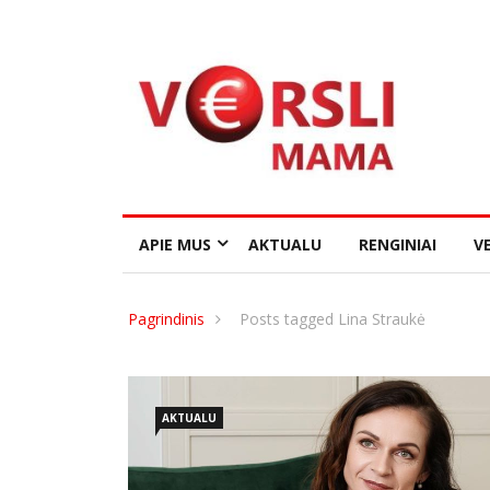
APIE MUS
AKTUALU
RENGINIAI
VE
Pagrindinis
Posts tagged Lina Straukė
AKTUALU