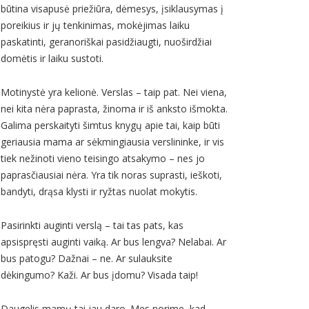
būtina visapusė priežiūra, dėmesys, įsiklausymas į
poreikius ir jų tenkinimas, mokėjimas laiku
paskatinti, geranoriškai pasidžiaugti, nuoširdžiai
domėtis ir laiku sustoti.
Motinystė yra kelionė. Verslas – taip pat. Nei viena,
nei kita nėra paprasta, žinoma ir iš anksto išmokta.
Galima perskaityti šimtus knygų apie tai, kaip būti
geriausia mama ar sėkmingiausia verslininke, ir vis
tiek nežinoti vieno teisingo atsakymo – nes jo
paprasčiausiai nėra. Yra tik noras suprasti, ieškoti,
bandyti, drąsa klysti ir ryžtas nuolat mokytis.
Pasirinkti auginti verslą – tai tas pats, kas
apsispręsti auginti vaiką. Ar bus lengva? Nelabai. Ar
bus patogu? Dažnai – ne. Ar sulauksite
dėkingumo? Kaži. Ar bus įdomu? Visada taip!
Daugelis mamų tai jau daro. Mes norime, kad