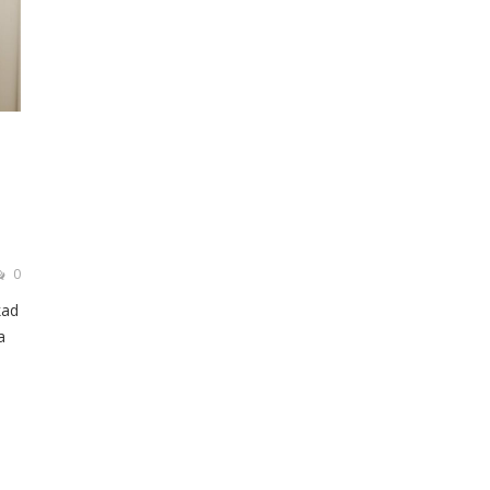
0
kad
a
rą