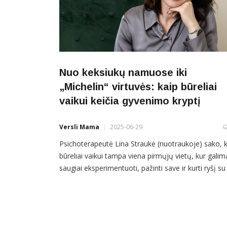
Nuo keksiukų namuose iki
„Michelin“ virtuvės: kaip būreliai
vaikui keičia gyvenimo kryptį
Versli Mama
2025-06-29
Psichoterapeutė Lina Straukė (nuotraukoje) sako, 
būreliai vaikui tampa viena pirmųjų vietų, kur galim
saugiai eksperimentuoti, pažinti save ir kurti ryšį su
kitais. „Būreliai – tai daug daugiau nei prasmingas
laiko leidimas, – pabrėžia specialistė. – Jie ugdo no
tyrinėti,