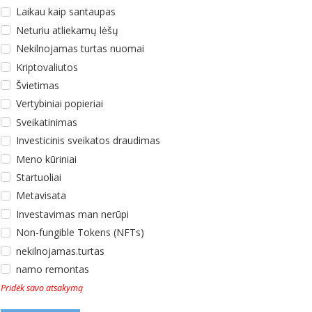
Laikau kaip santaupas
Neturiu atliekamų lėšų
Nekilnojamas turtas nuomai
Kriptovaliutos
Švietimas
Vertybiniai popieriai
Sveikatinimas
Investicinis sveikatos draudimas
Meno kūriniai
Startuoliai
Metavisata
Investavimas man nerūpi
Non-fungible Tokens (NFTs)
nekilnojamas.turtas
namo remontas
Pridėk savo atsakymą