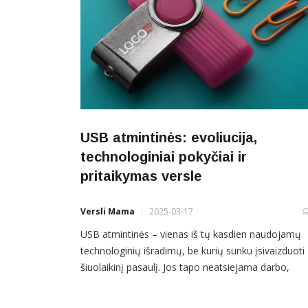
USB atmintinės: evoliucija,
technologiniai pokyčiai ir
pritaikymas versle
Versli Mama
2025-03-17
USB atmintinės – vienas iš tų kasdien naudojamų
technologinių išradimų, be kurių sunku įsivaizduoti
šiuolaikinį pasaulį. Jos tapo neatsiejama darbo,
mokymosi ir reklamos priemone. Šiandien USB
atmintinės ne tik padeda saugoti ir perkelti duomen