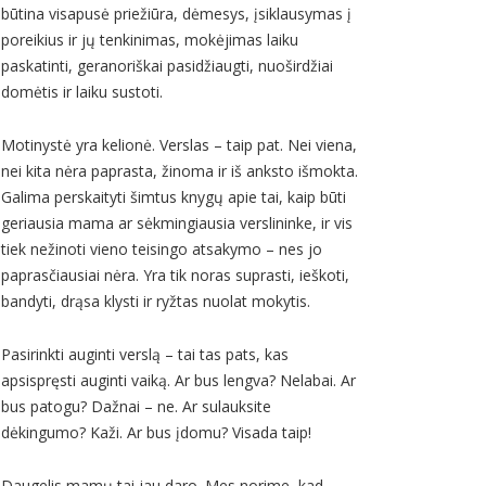
būtina visapusė priežiūra, dėmesys, įsiklausymas į
poreikius ir jų tenkinimas, mokėjimas laiku
paskatinti, geranoriškai pasidžiaugti, nuoširdžiai
domėtis ir laiku sustoti.
Motinystė yra kelionė. Verslas – taip pat. Nei viena,
nei kita nėra paprasta, žinoma ir iš anksto išmokta.
Galima perskaityti šimtus knygų apie tai, kaip būti
geriausia mama ar sėkmingiausia verslininke, ir vis
tiek nežinoti vieno teisingo atsakymo – nes jo
paprasčiausiai nėra. Yra tik noras suprasti, ieškoti,
bandyti, drąsa klysti ir ryžtas nuolat mokytis.
Pasirinkti auginti verslą – tai tas pats, kas
apsispręsti auginti vaiką. Ar bus lengva? Nelabai. Ar
bus patogu? Dažnai – ne. Ar sulauksite
dėkingumo? Kaži. Ar bus įdomu? Visada taip!
Daugelis mamų tai jau daro. Mes norime, kad