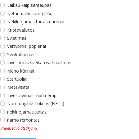
Laikau kaip santaupas
Neturiu atliekamų lėšų
Nekilnojamas turtas nuomai
Kriptovaliutos
Švietimas
Vertybiniai popieriai
Sveikatinimas
Investicinis sveikatos draudimas
Meno kūriniai
Startuoliai
Metavisata
Investavimas man nerūpi
Non-fungible Tokens (NFTs)
nekilnojamas.turtas
namo remontas
Pridėk savo atsakymą