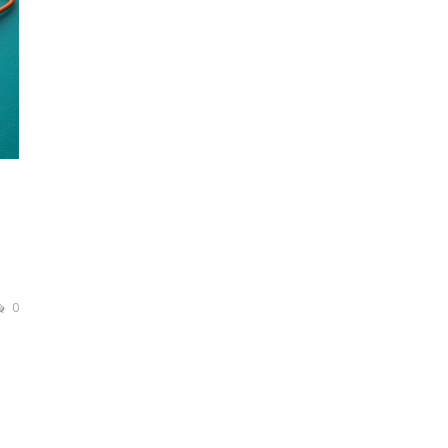
0
is,