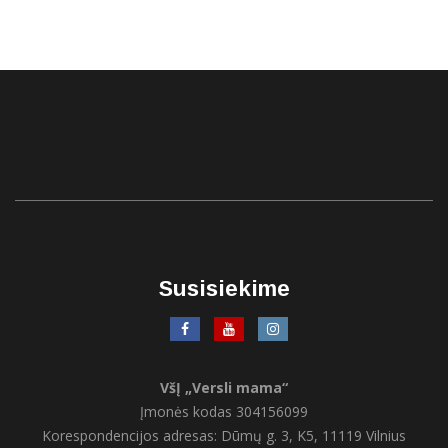
Susisiekime
VšĮ „Versli mama“
Įmonės kodas 304156099
Korespondencijos adresas: Dūmų g. 3, K5, 11119 Vilnius