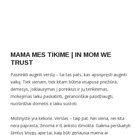
MAMA MES TIKIME | IN MOM WE
TRUST
Pasirinkti auginti verslą – tai tas pats, kas apsispręsti auginti
vaiką. Tiek vienam, tiek kitam būtina visapusė priežiūra,
dėmesys, įsiklausymas į poreikius ir jų tenkinimas,
mokėjimas laiku paskatinti, geranoriškai pasidžiaugti,
nuoširdžiai domėtis ir laiku sustoti.
Motinystė yra kelionė. Verslas – taip pat. Nei viena, nei kita
nėra paprasta, žinoma ir iš anksto išmokta. Galima perskaityti
šimtus knygų apie tai, kaip būti geriausia mama ar