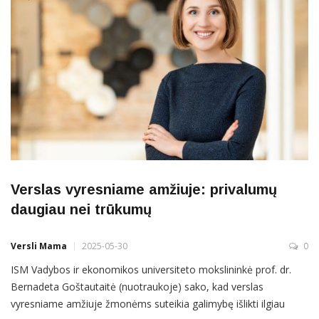
Verslas vyresniame amžiuje: privalumų
daugiau nei trūkumų
Versli Mama
2025-05-30
0
ISM Vadybos ir ekonomikos universiteto mokslininkė prof. dr.
Bernadeta Goštautaitė (nuotraukoje) sako, kad verslas
vyresniame amžiuje žmonėms suteikia galimybę išlikti ilgiau