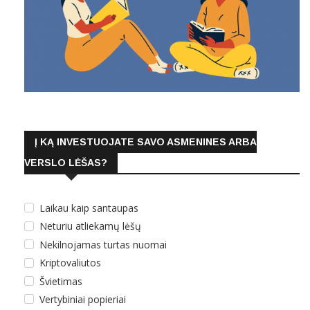
Į KĄ INVESTUOJATE SAVO ASMENINES ARBA
VERSLO LĖŠAS?
Laikau kaip santaupas
Neturiu atliekamų lėšų
Nekilnojamas turtas nuomai
Kriptovaliutos
Švietimas
Vertybiniai popieriai