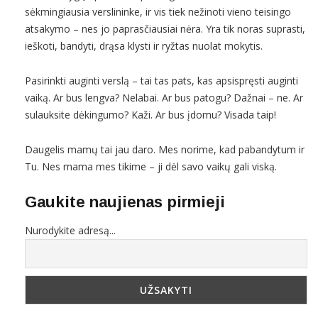
sėkmingiausia verslininke, ir vis tiek nežinoti vieno teisingo
atsakymo – nes jo paprasčiausiai nėra. Yra tik noras suprasti,
ieškoti, bandyti, drąsa klysti ir ryžtas nuolat mokytis.
Pasirinkti auginti verslą – tai tas pats, kas apsispręsti auginti
vaiką. Ar bus lengva? Nelabai. Ar bus patogu? Dažnai – ne. Ar
sulauksite dėkingumo? Kaži. Ar bus įdomu? Visada taip!
Daugelis mamų tai jau daro. Mes norime, kad pabandytum ir
Tu. Nes mama mes tikime – ji dėl savo vaikų gali viską.
Gaukite naujienas pirmieji
Nurodykite adresą...