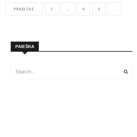
manęs laukia po 3, 5 ar 10 metų. Žinoma, veikdama
PRAEITAS
1
…
4
5
6
PAIEŠKA