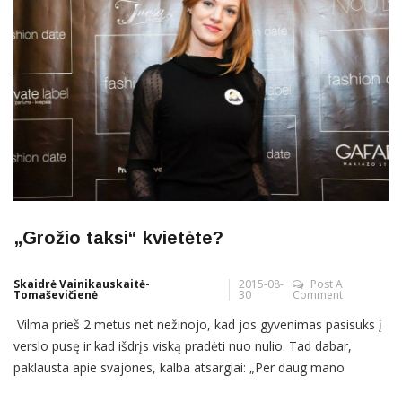
„Grožio taksi“ kvietėte?
Skaidrė Vainikauskaitė-
2015-08-
Post A
Tomaševičienė
30
Comment
Vilma prieš 2 metus net nežinojo, kad jos gyvenimas pasisuks į
verslo pusę ir kad išdrįs viską pradėti nuo nulio. Tad dabar,
paklausta apie svajones, kalba atsargiai: „Per daug mano
gyvenime pokyčių, kad galėčiau drąsiai ir garsiai svajoti, kas