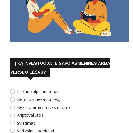
Į KĄ INVESTUOJATE SAVO ASMENINES ARBA
VERSLO LĖŠAS?
Laikau kaip santaupas
Neturiu atliekamų lėšų
Nekilnojamas turtas nuomai
Kriptovaliutos
Švietimas
Vertybiniai popieriai