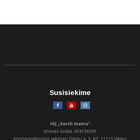
Susisiekime
VšĮ „Versli mama“
Įmonės kodas 304156099
Korespondencijos adresas: Dūmų g. 3, K5, 11119 Vilnius