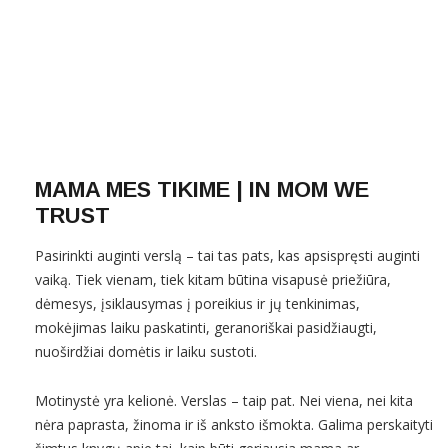
MAMA MES TIKIME | IN MOM WE
TRUST
Pasirinkti auginti verslą – tai tas pats, kas apsispręsti auginti
vaiką. Tiek vienam, tiek kitam būtina visapusė priežiūra,
dėmesys, įsiklausymas į poreikius ir jų tenkinimas,
mokėjimas laiku paskatinti, geranoriškai pasidžiaugti,
nuoširdžiai domėtis ir laiku sustoti.
Motinystė yra kelionė. Verslas – taip pat. Nei viena, nei kita
nėra paprasta, žinoma ir iš anksto išmokta. Galima perskaityti