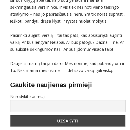
šimtus knygų apie tai, kaip būti geriausia mama ar
sėkmingiausia verslininke, ir vis tiek nežinoti vieno teisingo
atsakymo – nes jo paprasčiausiai nėra. Yra tik noras suprasti,
ieškoti, bandyti, drąsa klysti ir ryžtas nuolat mokytis.
Pasirinkti auginti verslą – tai tas pats, kas apsispręsti auginti
vaiką. Ar bus lengva? Nelabai. Ar bus patogu? Dažnai – ne. Ar
sulauksite dėkingumo? Kaži. Ar bus įdomu? Visada taip!
Daugelis mamų tai jau daro. Mes norime, kad pabandytum ir
Tu. Nes mama mes tikime – ji dėl savo vaikų gali viską.
Gaukite naujienas pirmieji
Nurodykite adresą...