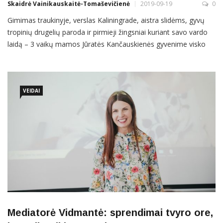
Skaidrė Vainikauskaitė-Tomaševičienė
2019-09-19
0
Gimimas traukinyje, verslas Kaliningrade, aistra slidėms, gyvų
tropinių drugelių paroda ir pirmieji žingsniai kuriant savo vardo
laidą – 3 vaikų mamos Jūratės Kančauskienės gyvenime visko
tiek daug, kad be sveiko požiūrio pražūsi. Ir ji svajingai šypsosi –
taip, lyg viskas klotųsi lengvai, tarsi drugelio skrydis. Iš 9 vaikų
šeimos kilusi Jūratės mama ją pagimdė traukinyje.
VEIDAI
Mediatorė Vidmantė: sprendimai tvyro ore,