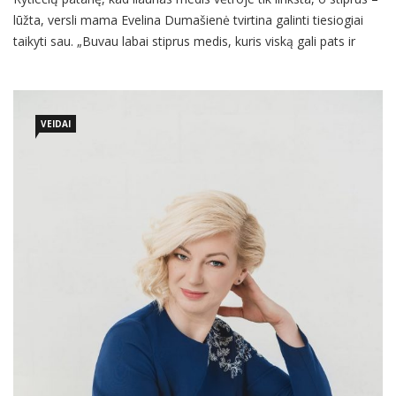
lūžta, versli mama Evelina Dumašienė tvirtina galinti tiesiogiai
taikyti sau. „Buvau labai stiprus medis, kuris viską gali pats ir
maniau, kad ilgai galės. Iš tikrųjų ir būčiau ilgai galėjusi, jei
nebūtų sustabdžiusi motinystė“, – šypsosi ir prie kitokių minčių
atvedusį sustojimą vadina vienu esminių […]
VEIDAI