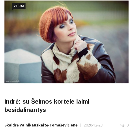
VEIDAI
Indrė: su Šeimos kortele laimi
besidalinantys
Skaidrė Vainikauskaitė-Tomaševičienė
2020-12-23
0