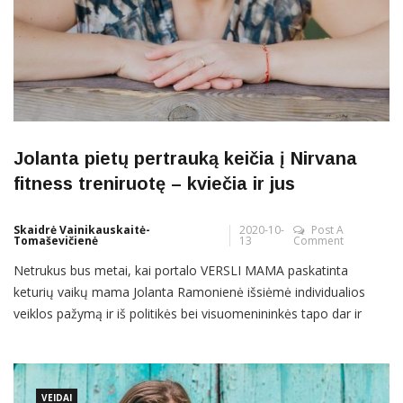
Jolanta pietų pertrauką keičia į Nirvana
fitness treniruotę – kviečia ir jus
Skaidrė Vainikauskaitė-
2020-10-
Post A
Tomaševičienė
13
Comment
Netrukus bus metai, kai portalo VERSLI MAMA paskatinta
keturių vaikų mama Jolanta Ramonienė išsiėmė individualios
veiklos pažymą ir iš politikės bei visuomenininkės tapo dar ir
verslininke. Kol Žemė suko ratą aplink Saulę, rankų sudėjusi
nesėdėjo – šį rudenį pasitinka populiarioje pramogų vietoje,
sostinės „Outlet park“ Laisvalaikio terasoje, kur nuo spalio 16 d.
kviečia į
VEIDAI