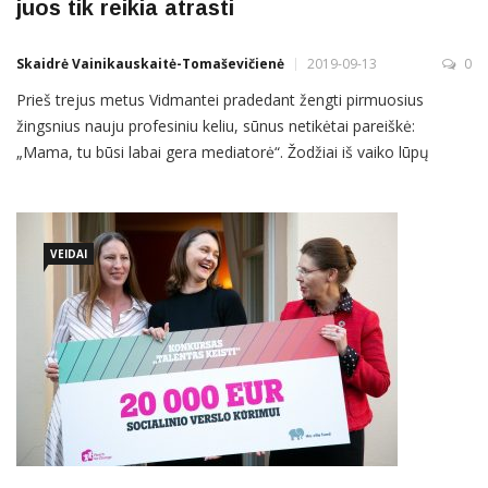
juos tik reikia atrasti
Skaidrė Vainikauskaitė-Tomaševičienė
2019-09-13
0
Prieš trejus metus Vidmantei pradedant žengti pirmuosius
žingsnius nauju profesiniu keliu, sūnus netikėtai pareiškė:
„Mama, tu būsi labai gera mediatorė“. Žodžiai iš vaiko lūpų
nuskriejo Dievui tiesiai į ausį: besikreipiančių į Vidmantę teisinio
patarimo per tuos metus pagausėjo tiek, kad teko įkurti atskirą
Mediacijos ir teisinių paslaugų centrą. Švelnus ir ramus balso
VEIDAI