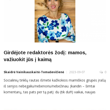
Girdėjote redaktorės žodį: mamos,
važiuokit jūs į kaimą
Skaidrė Vainikauskaitė-Tomaševičienė
2023-09-07
0
Socialinių tinklų rautas išmetė kažkokios mamiškos grupės įrašą
iš serijos nebegaliu/nebenoriu/nebežinau. Įkandin – šimtai
komentarų, tas pats per tą patį: du (tik du!!!) vaikai, naujas
darželis, o kas bus jeigu sirgs/nenorės eiti, seno darbo
ne(be)noriu, naujo (ne)galiu, hobių (ne)turiu, savęs