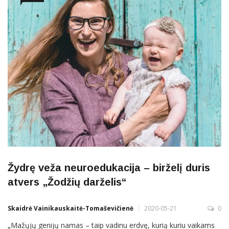
Žydrę veža neuroedukacija – birželį duris
atvers „Žodžių darželis“
Skaidrė Vainikauskaitė-Tomaševičienė
2020-05-21
0
„Mažųjų genijų namas – taip vadinu erdvę, kurią kuriu vaikams