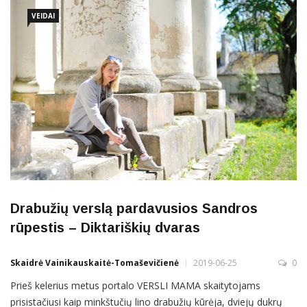
dėlto smulkiesiems pradėti veiklą yra gerokai paprasčiau,
VEIDAI
Drabužių verslą pardavusios Sandros
rūpestis – Diktariškių dvaras
Skaidrė Vainikauskaitė-Tomaševičienė
2019-06-25
0
Prieš kelerius metus portalo VERSLI MAMA skaitytojams
prisistačiusi kaip minkštučių lino drabužių kūrėja, dviejų dukrų