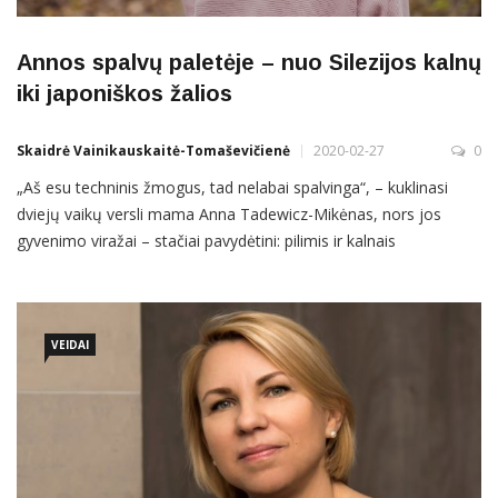
Annos spalvų paletėje – nuo Silezijos kalnų
iki japoniškos žalios
Skaidrė Vainikauskaitė-Tomaševičienė
2020-02-27
0
„Aš esu techninis žmogus, tad nelabai spalvinga“, – kuklinasi
dviejų vaikų versli mama Anna Tadewicz-Mikėnas, nors jos
gyvenimo viražai – stačiai pavydėtini: pilimis ir kalnais
garsėjančioje Lenkijos Silezijoje prabėgusi vaikystė, patirtis
Jungtinėse Valstijose, Lietuvoje kuriama šeimos laimė ir
japoniškos žaliosios arbatos verslas Japoniška žalia. Dar
pridėkime
VEIDAI