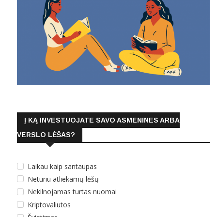
Į KĄ INVESTUOJATE SAVO ASMENINES ARBA
VERSLO LĖŠAS?
Laikau kaip santaupas
Neturiu atliekamų lėšų
Nekilnojamas turtas nuomai
Kriptovaliutos