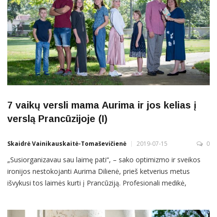
7 vaikų versli mama Aurima ir jos kelias į
verslą Prancūzijoje (I)
Skaidrė Vainikauskaitė-Tomaševičienė
2019-07-15
0
„Susiorganizavau sau laimę pati“, – sako optimizmo ir sveikos
ironijos nestokojanti Aurima Dilienė, prieš ketverius metus
išvykusi tos laimės kurti į Prancūziją. Profesionali medikė,
dešimtmetį Vilniuje laikiusi privačią kliniką ir bandžiusį daugybę
kitokių smulkesnių verslų, tvirtina, kad ir čia nelyja eurais. Vis