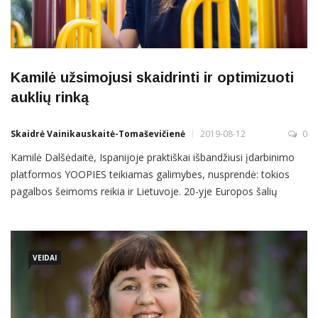
Kamilė užsimojusi skaidrinti ir optimizuoti
auklių rinką
Skaidrė Vainikauskaitė-Tomaševičienė
2019-08-12
0
Kamilė Dalšėdaitė, Ispanijoje praktiškai išbandžiusi įdarbinimo
platformos YOOPIES teikiamas galimybes, nusprendė: tokios
pagalbos šeimoms reikia ir Lietuvoje. 20-yje Europos šalių
veikiančiam verslui į mūsų šalį atvesti Kamilė tvirtina
neinvestavusi nė euro – atsipirko laiku ir motyvacija. Kamilė –
diplomuota psichologijos bakalaurė ir organizacinės
psichologijos
VEIDAI