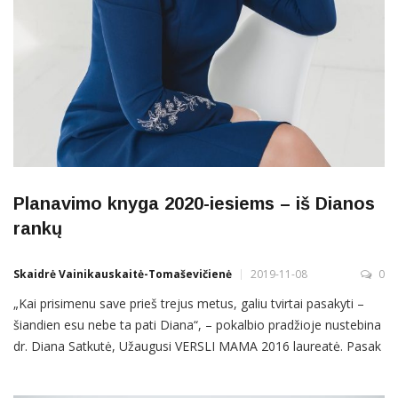
Planavimo knyga 2020-iesiems – iš Dianos
rankų
Skaidrė Vainikauskaitė-Tomaševičienė
2019-11-08
0
„Kai prisimenu save prieš trejus metus, galiu tvirtai pasakyti –
šiandien esu nebe ta pati Diana“, – pokalbio pradžioje nustebina
dr. Diana Satkutė, Užaugusi VERSLI MAMA 2016 laureatė. Pasak
jos, anuo laiku, duokdie, jei turėdavo planą ateinančioms dviem
savaitėms. Dabar, iš pagrindų patobulinusi planavimo įgūdžius ir