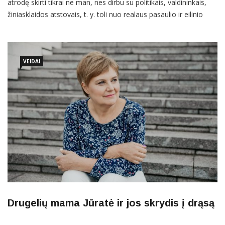
atrodę skirti tikrai ne man, nes dirbu su politikais, valdininkais,
žiniasklaidos atstovais, t. y. toli nuo realaus pasaulio ir eilinio
žmogaus, šiandien tampa mano kasdienybe. Imu suprasti, kad
viskas priklauso nuo to, kaip profesionaliai aš tai darau. Galbūt
kitiems tokie atradimai ateina natūraliai, bet man
VEIDAI
Drugelių mama Jūratė ir jos skrydis į drąsą