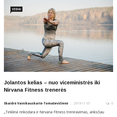
atsikračiusi vidinių stabdžių, Diana versle ėmė
VEIDAI
Jolantos kelias – nuo viceministrės iki
Nirvana Fitness trenerės
Skaidrė Vainikauskaitė-Tomaševičienė
2019-11-07
0
„Tinklinė rinkodara ir Nirvana Fitness treniravimas, anksčiau