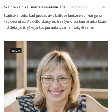
Skaidrė Vainikauskaitė-Tomaševičienė
2020-11-20
0
Statistika rodo, kad juodas avis baltose lankose sunkiai gano
kas dešimtas. Vis dėlto skaitymo ir rašymo sunkumai arba kitaip
– disleksija, išryškėjantys jau ankstyvame mokykliniame
amžiuje, vėliau daugeliui nesutrukdo sėkmingai įsitvirtinti –
tereikia išmokti su tuo gyventi. „Svarbiausia atminti, kad prastas
skaitymas ir rašymas yra viso labo mokyklinio lygio
VEIDAI