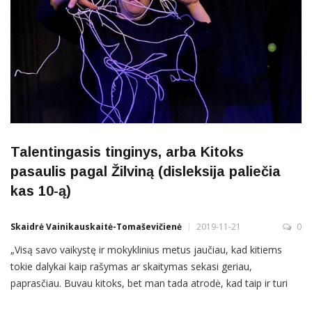
Talentingasis tinginys, arba Kitoks
pasaulis pagal Žilviną (disleksija paliečia
kas 10-ą)
Skaidrė Vainikauskaitė-Tomaševičienė
2019-11-21
0
„Visą savo vaikystę ir mokyklinius metus jaučiau, kad kitiems
tokie dalykai kaip rašymas ar skaitymas sekasi geriau,
paprasčiau. Buvau kitoks, bet man tada atrodė, kad taip ir turi
būti“, – sako aktorius Žilvinas Ramanauskas, pusiau rimtai,