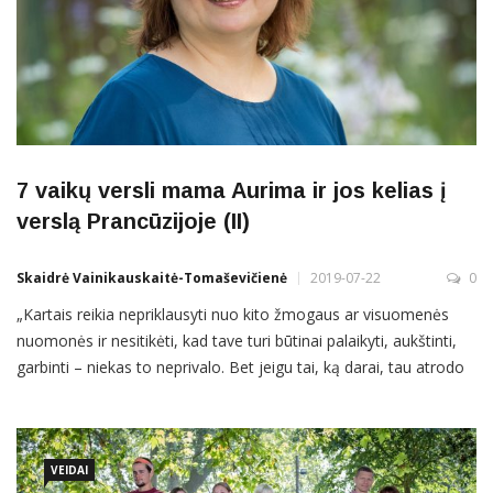
7 vaikų versli mama Aurima ir jos kelias į
verslą Prancūzijoje (II)
Skaidrė Vainikauskaitė-Tomaševičienė
2019-07-22
0
„Kartais reikia nepriklausyti nuo kito žmogaus ar visuomenės
nuomonės ir nesitikėti, kad tave turi būtinai palaikyti, aukštinti,
garbinti – niekas to neprivalo. Bet jeigu tai, ką darai, tau atrodo
gerai, jei neperžengi moralės normų ir nekenki kitiems – eik ir
daryk“, – drąsina Aurima Dilienė, šeimos laimę ir verslą kurianti
Prancūzijoje. Geru maistu, kvepalais, levandomis
VEIDAI