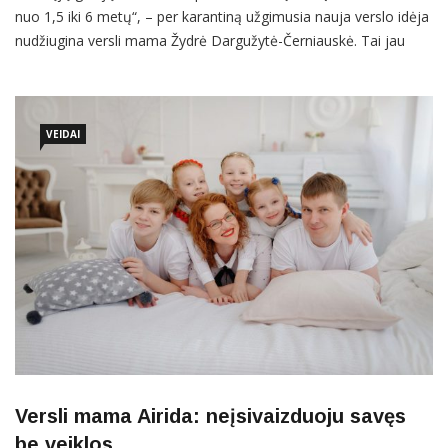
nuo 1,5 iki 6 metų“, – per karantiną užgimusia nauja verslo idėja
nudžiugina versli mama Žydrė Dargužytė-Černiauskė. Tai jau
trečiasis Žydrės projektas per pastaruosius dvejus metus. Jo
kertinė tema, kaip ir pirmųjų dviejų, ta pati – neuroedukacija.
Štai kaip gali įkvėpti motinystė ir priverstinio sustojimo […]
VEIDAI
Versli mama Airida: neįsivaizduoju savęs
be veiklos