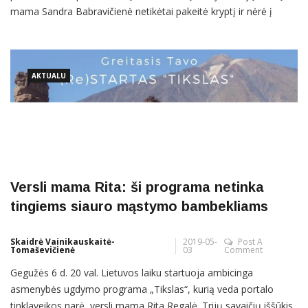
mama Sandra Babravičienė netikėtai pakeitė kryptį ir nėrė į
nekilnojamojo turto džiungles. Dabar Sandros rūpestis –
prabangūs butai, namai ir netgi visas Diktariškių dvaras
Radviliškio rajone. Permainoms, pasak Sandros, buvo daug
priežasčių: pasikeitė
AKTUALU
Versli mama Rita: ši programa netinka
tingiems siauro mąstymo bambekliams
Skaidrė Vainikauskaitė-
2019-05-
Post A
Tomaševičienė
03
Comment
Gegužės 6 d. 20 val. Lietuvos laiku startuoja ambicinga
asmenybės ugdymo programa „Tikslas“, kurią veda portalo
tinklaveikos narė, versli mama Rita Regalė. Trijų savaičių iššūkis