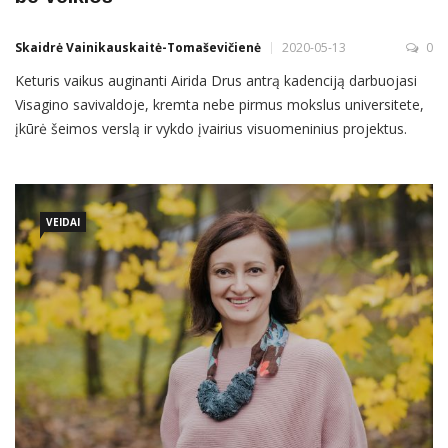
Skaidrė Vainikauskaitė-Tomaševičienė
2020-05-13
0
Keturis vaikus auginanti Airida Drus antrą kadenciją darbuojasi
Visagino savivaldoje, kremta nebe pirmus mokslus universitete,
įkūrė šeimos verslą ir vykdo įvairius visuomeninius projektus.
Atsakymas į banalų klausimą, kaip ji viską spėja, parūpsta net
man, nors paprastai tokių klausimų sau nekeliu. Pamenu pirmąjį
mūsų interviu sostinės Lukiškių aikštėje – tąkart kalbinau
VEIDAI