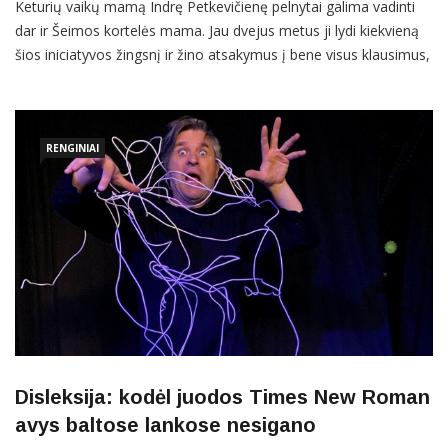
Keturių vaikų mamą Indrę Petkevičienę pelnytai galima vadinti
dar ir Šeimos kortelės mama. Jau dvejus metus ji lydi kiekvieną
šios iniciatyvos žingsnį ir žino atsakymus į bene visus klausimus,
kokių tik gali kilti. Kita vertus, ar gali būti kitaip, kai esi ir didelės
šeimos, ir didelės nacionalinės kampanijos koordinatorė?
Kalbėdama apie nueinančius 2020-uosius, Indrė
RENGINIAI
Disleksija: kodėl juodos Times New Roman
avys baltose lankose nesigano