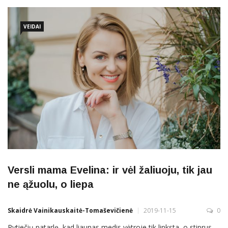
pusiau juokais savo kitoniškumą vadinantis disleksija. Disleksija
yra specifinis gebėjimo skaityti sutrikimas, priskiriamas genetinių
VEIDAI
Versli mama Evelina: ir vėl žaliuoju, tik jau
ne ąžuolu, o liepa
Skaidrė Vainikauskaitė-Tomaševičienė
2019-11-15
0
Rytiečių patarlę, kad liaunas medis vėtroje tik linksta, o stiprus –