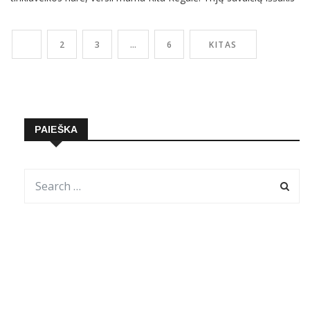
skirtas tiems, kas siekia karjeros proveržio ar pradėti nuosavą
veiklą, nori pagerinti santykius su aplinkiniais, sustiprinti emocinį
1
2
3
…
6
KITAS
intelektą ir fizinį kūną ir turėti greitų, naudingų, teigiamų
PAIEŠKA