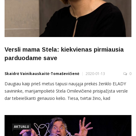
Versli mama Stela: kiekvienas pirmiausia
parduodame save
Skaidrė Vainikauskaitė-Tomaševičienė
2020-01-13
0
Daugiau kaip prieš metus tapusi naująja prekės ženklo ELADY
savininke, marijampolietė Stela Omilevičienė prisipažįsta versle
dar tebeieškanti geriausio kelio. Tiesa, tvirtai žino, kad
pasirinktos srities nekeis – pagrindinė prekė ir toliau bus
koreguojantys apatiniai, tik stengsis asortimentą papildyti
lietuvių kūrėjų gaminiais. Sprendimas įsigyti įmonę, pasak
Stelos,
AKTUALU