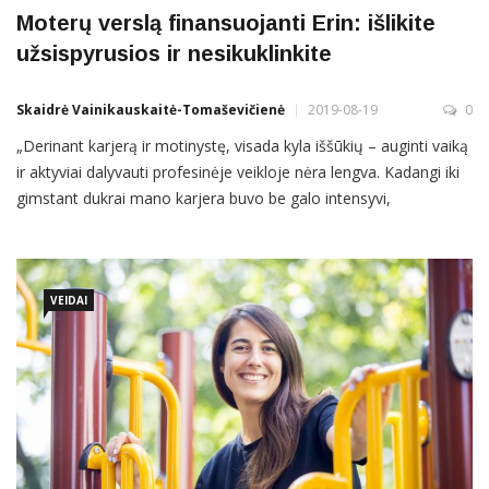
Moterų verslą finansuojanti Erin: išlikite
užsispyrusios ir nesikuklinkite
Skaidrė Vainikauskaitė-Tomaševičienė
2019-08-19
0
„Derinant karjerą ir motinystę, visada kyla iššūkių – auginti vaiką
ir aktyviai dalyvauti profesinėje veikloje nėra lengva. Kadangi iki
gimstant dukrai mano karjera buvo be galo intensyvi,
nusprendžiau stabtelėti ir atsitraukti“, – kalba buvusi verslininkė,
o dabar filantropė Erin Gainer-Grigaliūnė (nuotraukoje kairėje),
kurios įkurtas fondas The Ella fund remia
VEIDAI