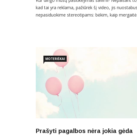
Kur dingo mūsų pasitikėjimas savimi? Nepaisant to
kad tai yra reklama, pažiūrėk šį video, jis nuostabus!
nepasiduokime stereotipams: bėkim, kaip mergaitė
taip greitai, kaip galime!
MOTERIŠKAI
Prašyti pagalbos nėra jokia gėda