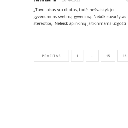
Versli Mama
2014-02-23
„Tavo laikas yra ribotas, todėl nešvaistyk jo
gyvendamas svetimą gyvenimą. Nebūk suvaržytas
stereotipų. Neleisk aplinkinių įsitikinimams užgožti
tavo vidinį balsą. Ir svarbiausia – privalai klausyti s
širdies ir intuicijos. Jie kažkaip jau žino, kas iš tiesų 
nori būti. Kiti dalykai yra antraeiliai.“ Steve Jobs
PRAEITAS
1
…
15
16