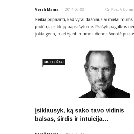
Versli Mama
2014-05-03
Post A Comm
Reikia pripažinti, kad vyrai dažniausiai mielai mums
padėtų, jei tik jų paprašytume. Prašyti pagalbos nė
jokia gėda, o artėjanti mamos dienos šventė puiku
atskaitos taškas patikėti keletą, kad ir mažyčių na
ruošos ar vaiko priežiūros darbelių vyrams tam, ka
galėtumėme atsikvėpti, žengti žingsnelį
savirealizacijos kryptimi, kuri mums yra tokia svarbi
MOTERIŠKAI
Patikinam, nei
Įsiklausyk, ką sako tavo vidinis
balsas, širdis ir intuicija…