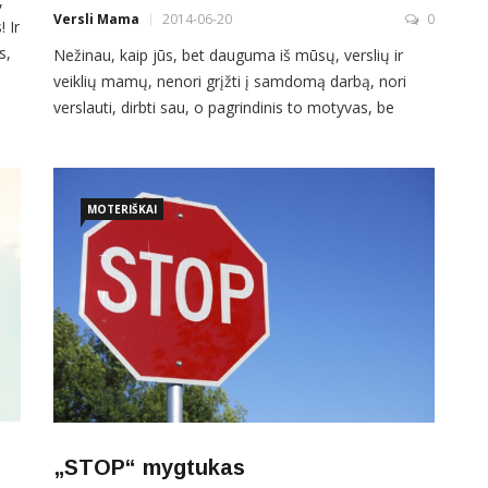
,
Versli Mama
2014-06-20
0
 Ir
s,
Nežinau, kaip jūs, bet dauguma iš mūsų, verslių ir
veiklių mamų, nenori grįžti į samdomą darbą, nori
verslauti, dirbti sau, o pagrindinis to motyvas, be
abejonės, yra noras daugiau laiko praleisti su savo
vaikais, turėti lankstų darbo grafiką, kuris leistų būti
šalia savo vaikų ne tada, kai tu gali, o tada, kai jiems
to reikia, […]
MOTERIŠKAI
„STOP“ mygtukas