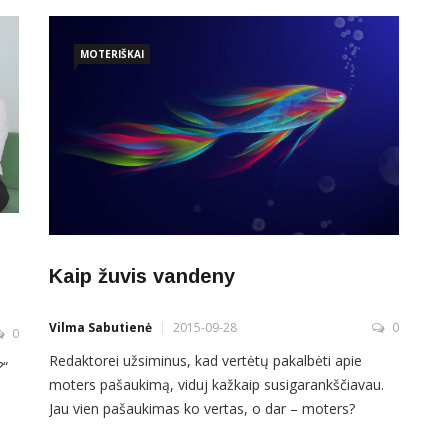
MOTERIŠKAI
Kaip žuvis vandeny
Vilma Sabutienė
2015-09-28
0
0
Redaktorei užsiminus, kad vertėtų pakalbėti apie
?“
moters pašaukimą, viduj kažkaip susigarankščiavau.
Jau vien pašaukimas ko vertas, o dar – moters?
Neišsemiama tema! Iškart prisiminiau, kaip kartą
dro