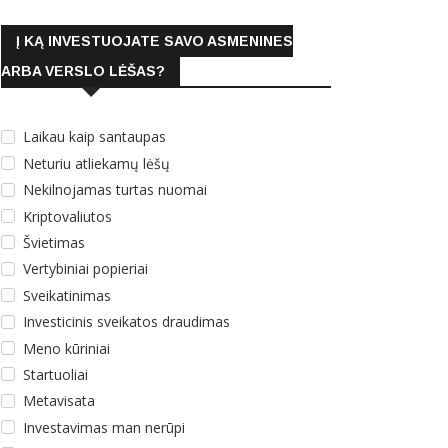
Į KĄ INVESTUOJATE SAVO ASMENINES
ARBA VERSLO LĖŠAS?
Laikau kaip santaupas
Neturiu atliekamų lėšų
Nekilnojamas turtas nuomai
Kriptovaliutos
Švietimas
Vertybiniai popieriai
Sveikatinimas
Investicinis sveikatos draudimas
Meno kūriniai
Startuoliai
Metavisata
Investavimas man nerūpi