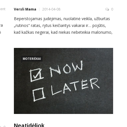
ent
Versli Mama
2014-04-08
0
Beperstojamas judėjimas, nuolatinė veikla, užburtas
ra
„rutinos“ ratas, rytus keičiantys vakarai ir… pojūtis,
s
kad kažkas negerai, kad niekas nebeteikia malonumo,
mų
kad tempas, produktyvumas gerokai kritęs. Ar
d
prisimeni save tokioje situacijoje? O, taip – atsakysi. Ir
čia mes turim patarimą – drąsiai spausk „STOP“
.
mygtuką! Pamiršk visus darbus ir atsikvėpk. Tai gali
MOTERIŠKAI
būti
Neatidėliok