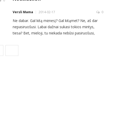
0
Versli Mama
2014-02-17
0
Ne dabar. Gal kitą mėnesį? Gal kitąmet? Ne, aš dar
nepasiruošusi. Labai dažnai sukasi tokios mintys,
avo
tiesa? Bet, mieloji, tu niekada nebūsi pasiruošusi,
tu
niekada nebus tinkamesnio laiko įgyvendinti savo
svajones. Tiesiog eik ir daryk. Laukti nieko nedarant
17
tai turbūt tas pats, kai popiežiui, norinčiam atsisakyti
šventojo sosto, stebėtis, kodėl tai neįvyksta. Neįvyks
ir Tau,