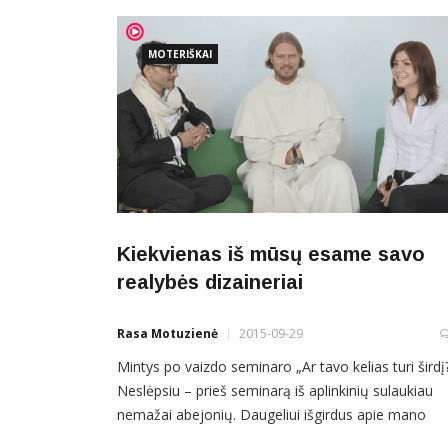
MOTERIŠKAI
Kiekvienas iš mūsų esame savo
realybės dizaineriai
Rasa Motuzienė
2015-09-29
Mintys po vaizdo seminaro „Ar tavo kelias turi širdį
Neslėpsiu – prieš seminarą iš aplinkinių sulaukiau
nemažai abejonių. Daugeliui išgirdus apie mano
seminaro svečius, išsprūsdavo klausimas: „Ką ben