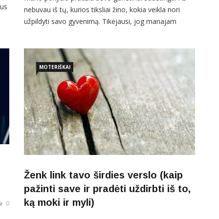
aus
nebuvau iš tų, kurios tiksliai žino, kokia veikla nori
užpildyti savo gyvenimą. Tikėjausi, jog manajam
pašaukimui išryškėti padės vis aukštesnio statuso
tarnyboje siekimas, „visiems tinkamų“ gyvenimo ar
iš
laisvalaikio praleidimo būdų pasirinkimas, jau baigtų
s,
studijų atnaujinimas vis kitomis, žinomesnį vardą
MOTERIŠKAI
turinčių
Ženk link tavo širdies verslo (kaip
pažinti save ir pradėti uždirbti iš to,
ką moki ir myli)
0