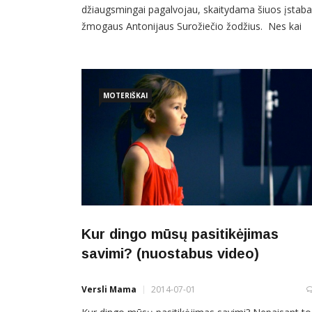
džiaugsmingai pagalvojau, skaitydama šiuos įstab
žmogaus Antonijaus Surožiečio žodžius. Nes kai
vaikystėje išgirsti iš artimųjų, kad jau tu, Vilma, jei
vyras būtum, tai į kunigus matyt eitum: tau vis
bažnyčia ir bažnyčia rūpi, – o ten, Tauragės krašte, 
tikrųjų tarp laukų, sandėlių, motociklų, ekonomiko
MOTERIŠKAI
Kur dingo mūsų pasitikėjimas
savimi? (nuostabus video)
Versli Mama
2014-07-01