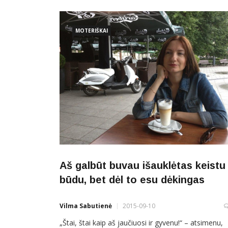
gali turėti vienuolis ir dizaineris?“ Tačiau stebėjusieji
tiesioginę transliaciją žiūrovai
MOTERIŠKAI
Aš galbūt buvau išauklėtas keistu
būdu, bet dėl to esu dėkingas
Vilma Sabutienė
2015-09-10
„Štai, štai kaip aš jaučiuosi ir gyvenu!“ – atsimenu,