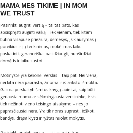
MAMA MES TIKIME | IN MOM
WE TRUST
Pasirinkti auginti verslą – tai tas pats, kas
apsispręsti auginti vaiką. Tiek vienam, tiek kitam
būtina visapusė priežiūra, dėmesys, įsiklausymas į
poreikius ir jų tenkinimas, mokėjimas laiku
paskatinti, geranoriškai pasidžiaugti, nuoširdžiai
domėtis ir laiku sustoti.
Motinystė yra kelionė. Verslas – taip pat. Nei viena,
nei kita nėra paprasta, žinoma ir iš anksto išmokta.
Galima perskaityti šimtus knygų apie tai, kaip būti
geriausia mama ar sėkmingiausia verslininke, ir vis
tiek nežinoti vieno teisingo atsakymo – nes jo
paprasčiausiai nėra. Yra tik noras suprasti, ieškoti,
bandyti, drąsa klysti ir ryžtas nuolat mokytis.
Pasirinkti auginti verslą – tai tas pats, kas