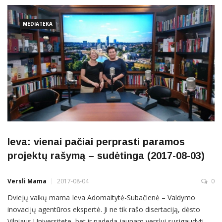
projektas būtų ne tik parengtas, bet ir gautų
MEDIATEKA
Ieva: vienai pačiai perprasti paramos
projektų rašymą – sudėtinga (2017-08-03)
Versli Mama
2017-08-04
0
Dviejų vaikų mama Ieva Adomaitytė-Subačienė – Valdymo
inovacijų agentūros ekspertė. Ji ne tik rašo disertaciją, dėsto
Vilniaus Universitete, bet ir padeda jaunam verslui susigaudyti