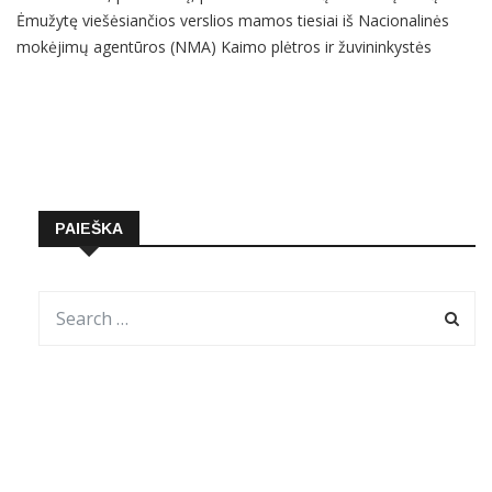
Ėmužytę viešėsiančios verslios mamos tiesiai iš Nacionalinės
mokėjimų agentūros (NMA) Kaimo plėtros ir žuvininkystės
programų departamento direktoriaus pavaduotojos Vidos
Ačienės sužinos apie visas ES paramos ne žemės ūkio verslo
projektams galimybes. Paraiškas tokiam finansavimui gauti bus
galima teikti nuo
PAIEŠKA