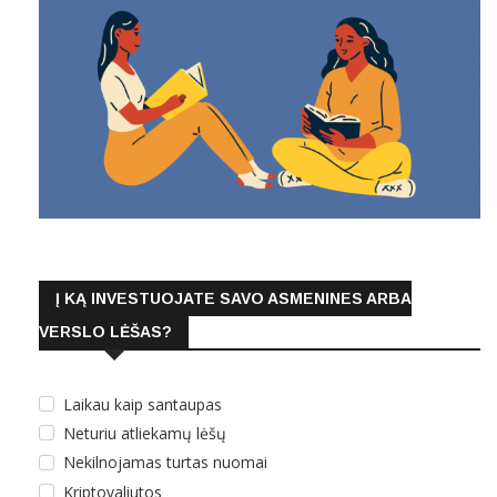
Į KĄ INVESTUOJATE SAVO ASMENINES ARBA
VERSLO LĖŠAS?
Laikau kaip santaupas
Neturiu atliekamų lėšų
Nekilnojamas turtas nuomai
Kriptovaliutos