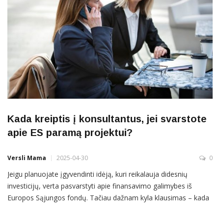
Kada kreiptis į konsultantus, jei svarstote
apie ES paramą projektui?
Versli Mama
2025-04-30
0
Jeigu planuojate įgyvendinti idėją, kuri reikalauja didesnių
investicijų, verta pasvarstyti apie finansavimo galimybes iš
Europos Sąjungos fondų. Tačiau dažnam kyla klausimas – kada
yra tas tinkamiausias metas kreiptis į konsultantus, kad