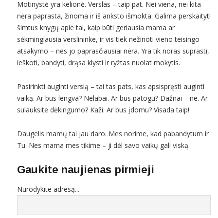
Motinystė yra kelionė. Verslas – taip pat. Nei viena, nei kita
nėra paprasta, žinoma ir iš anksto išmokta. Galima perskaityti
šimtus knygų apie tai, kaip būti geriausia mama ar
sėkmingiausia verslininke, ir vis tiek nežinoti vieno teisingo
atsakymo – nes jo paprasčiausiai nėra. Yra tik noras suprasti,
ieškoti, bandyti, drąsa klysti ir ryžtas nuolat mokytis.
Pasirinkti auginti verslą – tai tas pats, kas apsispręsti auginti
vaiką. Ar bus lengva? Nelabai. Ar bus patogu? Dažnai – ne. Ar
sulauksite dėkingumo? Kaži. Ar bus įdomu? Visada taip!
Daugelis mamų tai jau daro. Mes norime, kad pabandytum ir
Tu. Nes mama mes tikime – ji dėl savo vaikų gali viską.
Gaukite naujienas pirmieji
Nurodykite adresą...