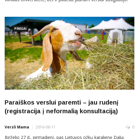
finansavimo projektų vingrybėse, nes po jas naršo jau nuo 2004
metų. Ar tiesa, kad finansavimo iš ES paramos projektų šaltinis
išseks jau 2020 metais? Ar apskritai gauti ES finansavimą
jaunam
PINIGAI
Paraiškos verslui paremti – jau rudenį
(registracija į neformalią konsultaciją)
Versli Mama
2016-06-11
0
Birželio 27 d., pirmadienį, pas Lietuvos ožkų karalienę Dalią