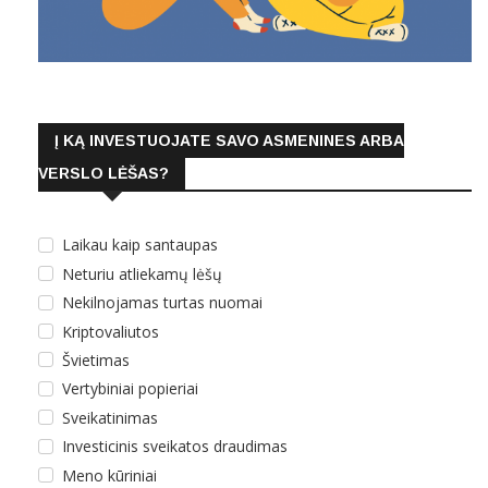
Į KĄ INVESTUOJATE SAVO ASMENINES ARBA
VERSLO LĖŠAS?
Laikau kaip santaupas
Neturiu atliekamų lėšų
Nekilnojamas turtas nuomai
Kriptovaliutos
Švietimas
Vertybiniai popieriai
Sveikatinimas
Investicinis sveikatos draudimas
Meno kūriniai