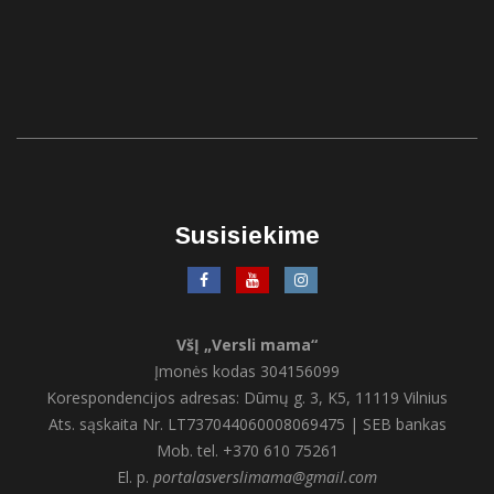
Susisiekime
VšĮ „Versli mama“
Įmonės kodas 304156099
Korespondencijos adresas: Dūmų g. 3, K5, 11119 Vilnius
Ats. sąskaita Nr. LT737044060008069475 | SEB bankas
Mob. tel. +370 610 75261
El. p.
portalasverslimama@gmail.com