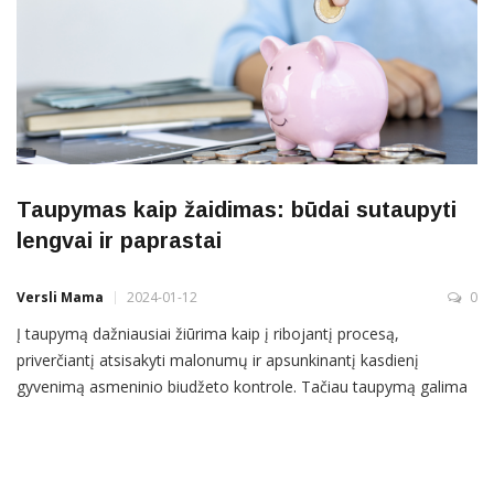
Taupymas kaip žaidimas: būdai sutaupyti
lengvai ir paprastai
Versli Mama
2024-01-12
0
Į taupymą dažniausiai žiūrima kaip į ribojantį procesą,
priverčiantį atsisakyti malonumų ir apsunkinantį kasdienį
gyvenimą asmeninio biudžeto kontrole. Tačiau taupymą galima
paversti lengvu procesu ar net žaidimu! Siūlome metus pradėti
išbandant kelis mažiau girdėtus taupymo metodus. „Ar norite