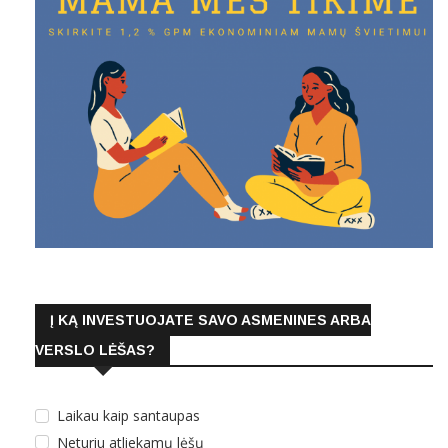
Į KĄ INVESTUOJATE SAVO ASMENINES ARBA
VERSLO LĖŠAS?
Laikau kaip santaupas
Neturiu atliekamų lėšų