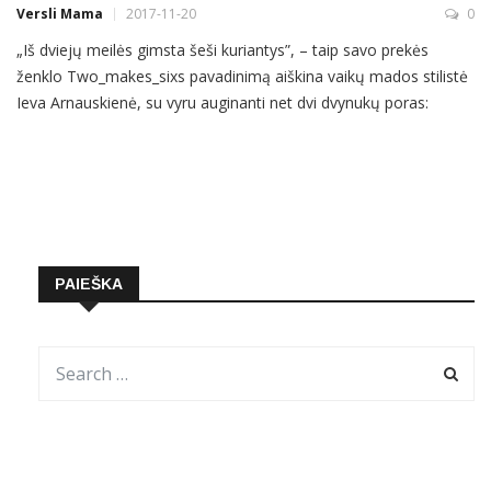
Versli Mama
2017-11-20
0
„Iš dviejų meilės gimsta šeši kuriantys”, – taip savo prekės
ženklo Two_makes_sixs pavadinimą aiškina vaikų mados stilistė
Ieva Arnauskienė, su vyru auginanti net dvi dvynukų poras:
devynmečius brolius ir dvimetes sesutes. Žinių radijo laidos
„Versli mama“ viešnia atskleis, kad norint
PAIEŠKA