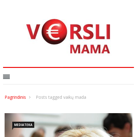
Pagrindinis
Posts tagged vaikų mada
MEDIATEKA