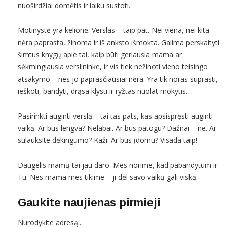
nuoširdžiai domėtis ir laiku sustoti.
Motinystė yra kelionė. Verslas – taip pat. Nei viena, nei kita
nėra paprasta, žinoma ir iš anksto išmokta. Galima perskaityti
šimtus knygų apie tai, kaip būti geriausia mama ar
sėkmingiausia verslininke, ir vis tiek nežinoti vieno teisingo
atsakymo – nes jo paprasčiausiai nėra. Yra tik noras suprasti,
ieškoti, bandyti, drąsa klysti ir ryžtas nuolat mokytis.
Pasirinkti auginti verslą – tai tas pats, kas apsispręsti auginti
vaiką. Ar bus lengva? Nelabai. Ar bus patogu? Dažnai – ne. Ar
sulauksite dėkingumo? Kaži. Ar bus įdomu? Visada taip!
Daugelis mamų tai jau daro. Mes norime, kad pabandytum ir
Tu. Nes mama mes tikime – ji dėl savo vaikų gali viską.
Gaukite naujienas pirmieji
Nurodykite adresą...