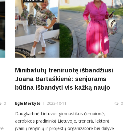
organizacijų bendradarbiavimo ir paramos tęstinumo.
O štai, viena iš
Minibatutų treniruotę išbandžiusi
Joana Bartaškienė: senjorams
būtina išbandyti vis kažką naujo
0
Eglė Merkytė
2023-10-11
0
Daugkartinė Lietuvos gimnastikos čempionė,
aerobikos pradininkė Lietuvoje, trenerė, lektorė,
rė
įvairių renginių ir projektų organizatorė bei dalyvė
Joana Bartaškienė (73 m.), atrodo, iš tiesų naudoja