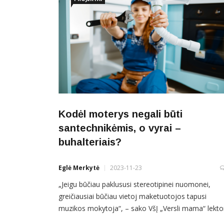
Kodėl moterys negali būti
santechnikėmis, o vyrai –
buhalteriais?
Eglė Merkytė
2023-11-23
„Jeigu būčiau paklususi stereotipinei nuomonei,
greičiausiai būčiau vietoj maketuotojos tapusi
muzikos mokytoja“, – sako VšĮ „Versli mama“ lekto
ir VšĮ „Globalūs projektai“ direktorė Vilma Dainienė,