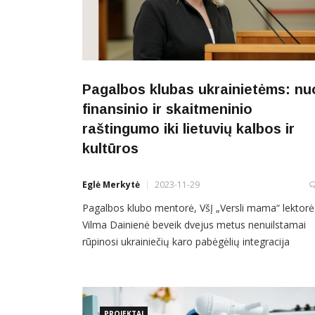
Pagalbos klubas ukrainietėms: nu
finansinio ir skaitmeninio
raštingumo iki lietuvių kalbos ir
kultūros
Eglė Merkytė
2023-11-29
Pagalbos klubo mentorė, VšĮ „Versli mama“ lektorė
Vilma Dainienė beveik dvejus metus nenuilstamai
rūpinosi ukrainiečių karo pabėgėlių integracija
Širvintose. © Masys Fotografija nuotr. Žinių apie
finansinį raštingumą, pateiktų paprasta, žmogiška
kalba labai trūksta, ypač atvykusiems į Lietuvą
PROJEKTAI