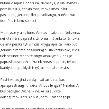
būtina visapusė priežiūra, dėmesys, įsiklausymas į
poreikius ir jų tenkinimas, mokėjimas laiku
paskatinti, geranoriškai pasidžiaugti, nuoširdžiai
domėtis ir laiku sustoti.
Motinystė yra kelionė. Verslas – taip pat. Nei viena,
nei kita nėra paprasta, žinoma ir iš anksto išmokta.
Galima perskaityti šimtus knygų apie tai, kaip būti
geriausia mama ar sėkmingiausia verslininke, ir vis
tiek nežinoti vieno teisingo atsakymo – nes jo
paprasčiausiai nėra. Yra tik noras suprasti, ieškoti,
bandyti, drąsa klysti ir ryžtas nuolat mokytis.
Pasirinkti auginti verslą – tai tas pats, kas
apsispręsti auginti vaiką. Ar bus lengva? Nelabai. Ar
bus patogu? Dažnai – ne. Ar sulauksite
dėkingumo? Kaži. Ar bus įdomu? Visada taip!
Daugelis mamų tai jau daro. Mes norime, kad