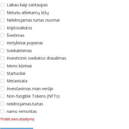
Laikau kaip santaupas
Neturiu atliekamų lėšų
Nekilnojamas turtas nuomai
Kriptovaliutos
Švietimas
Vertybiniai popieriai
Sveikatinimas
Investicinis sveikatos draudimas
Meno kūriniai
Startuoliai
Metavisata
Investavimas man nerūpi
Non-fungible Tokens (NFTs)
nekilnojamas.turtas
namo remontas
Pridėk savo atsakymą