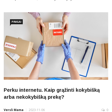
nuolat atnaujinamos įvairios finansinės priemonės. Atsakius
kelis paprastus klausimus apie verslo veiklos sritį bei dydį, vedlys
pasiūlys tinkamiausius finansavimo variantus. Svarbu tai, kad
PINIGAI
Perku internetu. Kaip grąžinti kokybišką
arba nekokybišką prekę?
Versli Mama
2023-11-06
0