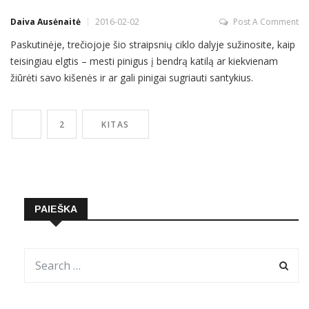
Daiva Ausėnaitė
2016-02-02
Post A Comment
Paskutinėje, trečiojoje šio straipsnių ciklo dalyje sužinosite, kaip
teisingiau elgtis – mesti pinigus į bendrą katilą ar kiekvienam
žiūrėti savo kišenės ir ar gali pinigai sugriauti santykius.
Žurnalistė Daiva Ausėnaitė kalbina gydytoją, seksologą Viktorą
Šapurovą. Daiva Ausėnaitė: Poros savo finansus tvarko
1
2
KITAS
skirtingai. Vienose šeimose vyras viską atiduoda moteriai,
PAIEŠKA