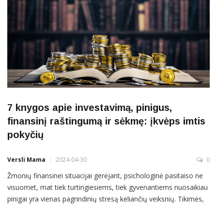
7 knygos apie investavimą, pinigus,
finansinį raštingumą ir sėkmę: įkvėps imtis
pokyčių
Versli Mama
2024-04-30
0
Žmonių finansinei situacijai gerėjant, psichologinė pasitaiso ne
visuomet, mat tiek turtingiesiems, tiek gyvenantiems nuosaikiau
pinigai yra vienas pagrindinių stresą keliančių veiksnių. Tikimės,
kad bent viena iš šių knygų apie investavimą, pinigus, finansinį