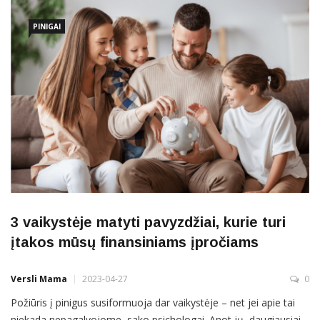
asociacijos užsakymu šiemet atliktas gyventojų finansinio
PINIGAI
3 vaikystėje matyti pavyzdžiai, kurie turi
įtakos mūsų finansiniams įpročiams
Versli Mama
2023-04-27
0
Požiūris į pinigus susiformuoja dar vaikystėje – net jei apie tai
niekada nepagalvojome, sako psichologai. Anot jų, daugiausiai