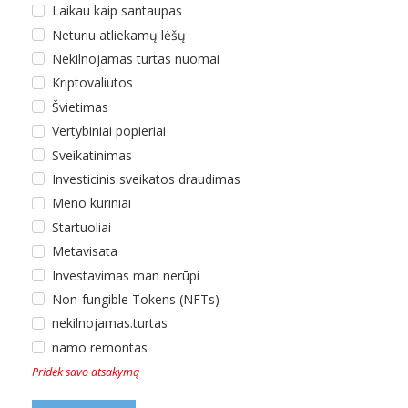
Laikau kaip santaupas
Neturiu atliekamų lėšų
Nekilnojamas turtas nuomai
Kriptovaliutos
Švietimas
Vertybiniai popieriai
Sveikatinimas
Investicinis sveikatos draudimas
Meno kūriniai
Startuoliai
Metavisata
Investavimas man nerūpi
Non-fungible Tokens (NFTs)
nekilnojamas.turtas
namo remontas
Pridėk savo atsakymą