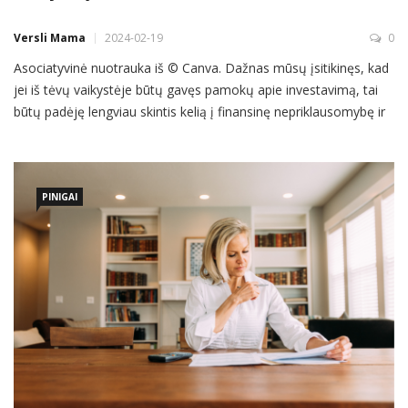
Versli Mama
2024-02-19
0
Asociatyvinė nuotrauka iš © Canva. Dažnas mūsų įsitikinęs, kad
jei iš tėvų vaikystėje būtų gavęs pamokų apie investavimą, tai
būtų padėję lengviau skintis kelią į finansinę nepriklausomybę ir
sėkmę. Ką apie investavimą turėtų žinoti vaikai ir kaip tokią
informaciją pateikti, kad ji būtų įdomi? Įžvalgomis dalinasi Tadas
Ratkevičius, „Luminor“ privačios bankininkystės
PINIGAI