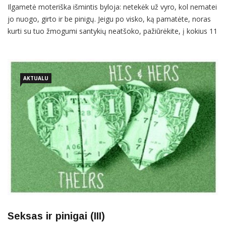
Ilgametė moteriška išmintis byloja: netekėk už vyro, kol nematei
jo nuogo, girto ir be pinigų. Jeigu po visko, ką pamatėte, noras
kurti su tuo žmogumi santykių neatšoko, pažiūrėkite, į kokius 11
punktų, susijusių su pinigais, pataria atkreipti dėmesį įvairių
gyvenimo sričių specialistai. 1) Ar tikrai jausitės geriau, sudarę
sutartį iki vedybų? Užsienio šalių, kuriose
AKTUALU
Seksas ir pinigai (III)