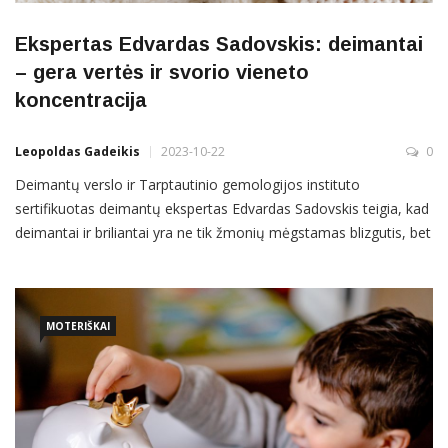
Ekspertas Edvardas Sadovskis: deimantai
– gera vertės ir svorio vieneto
koncentracija
Leopoldas Gadeikis
2023-10-22
0
Deimantų verslo ir Tarptautinio gemologijos instituto
sertifikuotas deimantų ekspertas Edvardas Sadovskis teigia, kad
deimantai ir briliantai yra ne tik žmonių mėgstamas blizgutis, bet
ir saugi, patogi investicija, atlaikanti krizes bei kataklizmus.
Edvardas Sadovskis dirba su tarptautinėmis didžiausiomis
įmonėmis, prekiaujančiomis deimantų biržoje ir veikia kaip
MOTERIŠKAI