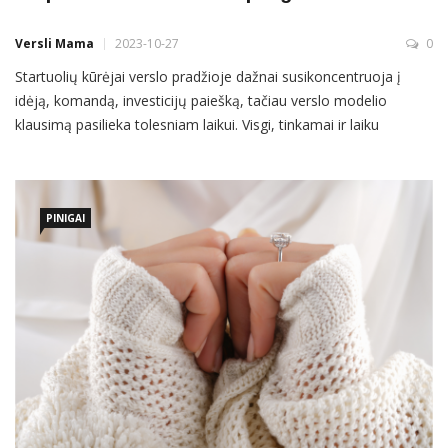
Versli Mama
2023-10-27
0
Startuolių kūrėjai verslo pradžioje dažnai susikoncentruoja į
idėją, komandą, investicijų paiešką, tačiau verslo modelio
klausimą pasilieka tolesniam laikui. Visgi, tinkamai ir laiku
neišsigryninus, kaip startuolis uždirbs pinigus, gali ir niekada
nepavykti tapti vienaragiu. Inovacijų agentūros „TechHub“ pre-
akceleratoriaus mentorius Mantas Lozuraitis padeda ankstyvos
PINIGAI