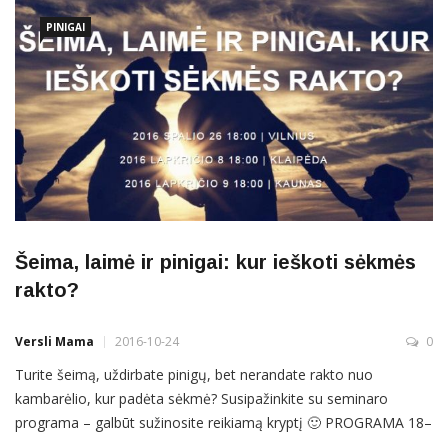
pateiktą formą gali teikti juridiniai asmenys, užsiimantys žemės
ūkio parodų, prekybos
PINIGAI
Šeima, laimė ir pinigai: kur ieškoti sėkmės
rakto?
Versli Mama
2016-10-24
0
Turite šeimą, uždirbate pinigų, bet nerandate rakto nuo
kambarėlio, kur padėta sėkmė? Susipažinkite su seminaro
programa – galbūt sužinosite reikiamą kryptį 🙂 PROGRAMA 18–
18.45 val. Raminta Stanaitytė-Česnulienė. Šeima – karjera –