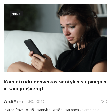
raštingumą ir sėkmę padės rasti
PINIGAI
Kaip atrodo nesveikas santykis su pinigais
ir kaip jo išvengti
Versli Mama
2024-03-19
0
Išgirdę frazę toksiški santykiai greičiausiai pagalvojame apie