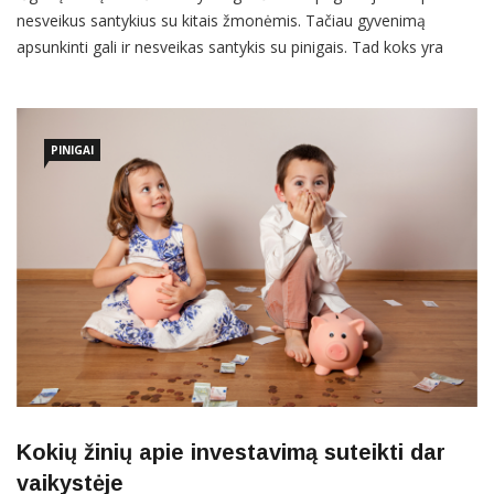
nesveikus santykius su kitais žmonėmis. Tačiau gyvenimą
apsunkinti gali ir nesveikas santykis su pinigais. Tad koks yra
netinkamas požiūris į finansus, kaip jis kenkia kasdienybėje ir
kaip jį pagerinti? Nesveikas santykis su pinigais yra elgsena ir
įsitikinimai, kurie trukdo gyventi finansiškai stabiliai ir
PINIGAI
Kokių žinių apie investavimą suteikti dar
vaikystėje