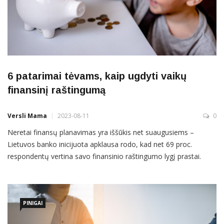
6 patarimai tėvams, kaip ugdyti vaikų
finansinį raštingumą
Versli Mama
2023-08-11
0
Neretai finansų planavimas yra iššūkis net suaugusiems –
Lietuvos banko inicijuota apklausa rodo, kad net 69 proc.
respondentų vertina savo finansinio raštingumo lygį prastai.
Specialistai sutinka – finansinio raštingumo pagrindas turi
atsirasti dar vaikystėje, tačiau kaip vaikus sudominti finansinio
raštingumo pamokomis? Formulė gana paprasta – atsakingas
tėvų požiūris į
PINIGAI