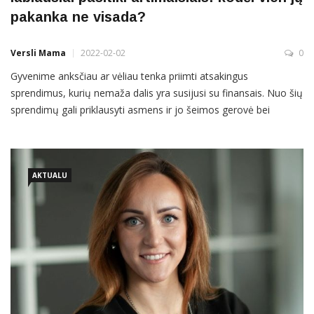
pakanka ne visada?
Versli Mama
2022-02-02
0
Gyvenime anksčiau ar vėliau tenka priimti atsakingus
sprendimus, kurių nemaža dalis yra susijusi su finansais. Nuo šių
sprendimų gali priklausyti asmens ir jo šeimos gerovė bei
finansinis stabilumas, todėl jie turi būti gerai apgalvoti. „General
Financing banko“ iniciatyva praėjusių metų lapkritį bendrovės
„Synthesis Consulting Group“ atliktos internetinės apklausos
AKTUALU