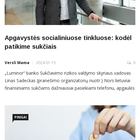
Apgavystės socialiniuose tinkluose: kodėl
patikime sukčiais
Versli Mama
2024-01-15
0
„Luminor“ banko Sukčiavimo rizikos valdymo skyriaus vadovas
Linas Sadeckas (pranešimo organizatorių nuotr.) Nors lietuviai
finansiniams sukčiams dažniausiai pasiekiami telefonu, apgaulės
sparčiai keliasi ir į socialines medijas – sukūrę netikras paskyras,
sukčiai apsimeta prekių ženklais, darbdaviais, pirkėjais,
mylimaisiais. Kodėl apgaule patikime, kokios populiariausios
PINIGAI