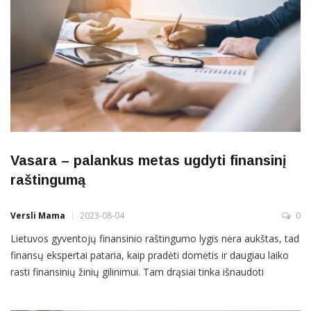
Vasara – palankus metas ugdyti finansinį
raštingumą
Versli Mama
2023-08-04
0
Lietuvos gyventojų finansinio raštingumo lygis nėra aukštas, tad
finansų ekspertai pataria, kaip pradėti domėtis ir daugiau laiko
rasti finansinių žinių gilinimui. Tam drąsiai tinka išnaudoti
vasaros atostogas – juk skaityti knygas ar straipsnius portaluose
apie pinigus galima tiesiog paplūdimyje. Lietuvos bankų