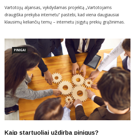
Vartotojų aljansas, vykdydamas projektą „Vartotojams
draugiška prekyba internetu“ pastebi, kad viena daugiausiai
klausimų keliančių temų – internetu įsigytų prekių grąžinimas.
Elektroninėse parduotuvėse pateikiama labai skirtinga
informacija, kokiais teisės aktais vadovautis, per kokį laikotarpį
galima grąžinti kokybiškas ar nekokybiškas prekes, kas turi
sumokėti už prekės
PINIGAI
Kaip startuoliai uždirba pinigus?