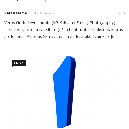
Versli Mama
2017-09-27
0
Veros Gorbačevos nuotr. (VG Kids and Family Photography)
Lietuvos sporto universiteto (LSU) habilituotas mokslų daktaras
profesorius Albertas Skurvydas – tikra feisbuko žvaigždė. Jo
patarimų noriai klauso treneriai ir profesionalūs sportininkai, o
judesio ir geros savijautos mylėtojai tiesiog plūste plūsta į
paskaitas. Dalinamės profesoriaus mintimis apie tai, koks turi
PINIGAI