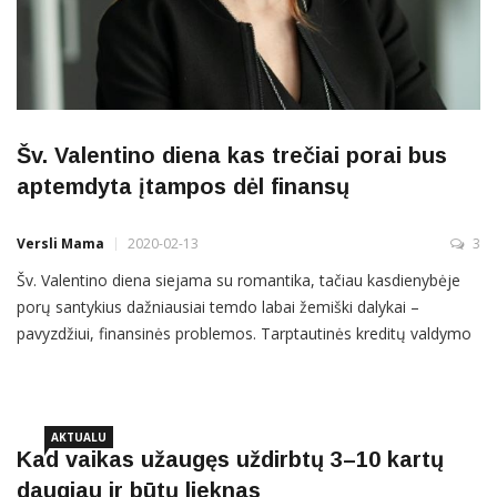
Šv. Valentino diena kas trečiai porai bus
aptemdyta įtampos dėl finansų
Versli Mama
2020-02-13
3
Šv. Valentino diena siejama su romantika, tačiau kasdienybėje
porų santykius dažniausiai temdo labai žemiški dalykai –
pavyzdžiui, finansinės problemos. Tarptautinės kreditų valdymo
bendrovės „Intrum“ direktorė Lina Šiumetė sako, kad net
trečdalio lietuvių romantiniuose santykiuose finansiniai reikalai
kelia įtampą. Psichologai tai aiškina kiekvieno žmogaus
jaučiamu
AKTUALU
Kad vaikas užaugęs uždirbtų 3–10 kartų
daugiau ir būtų lieknas