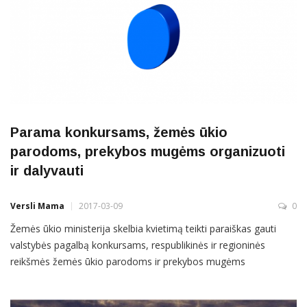
Parama konkursams, žemės ūkio
parodoms, prekybos mugėms organizuoti
ir dalyvauti
Versli Mama
2017-03-09
0
Žemės ūkio ministerija skelbia kvietimą teikti paraiškas gauti
valstybės pagalbą konkursams, respublikinės ir regioninės
reikšmės žemės ūkio parodoms ir prekybos mugėms
organizuoti ir dalyvauti jose, informacinių leidinių leidybai.
Numatomų renginių organizavimo paraiškas pagal įsakyme