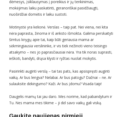
dėmesys, įsiklausymas į poreikius ir jų tenkinimas,
mokėjimas laiku paskatinti, geranoriškai pasidžiaugti,
nuoširdžiai domėtis ir laiku sustoti.
Motinystė yra kelionė. Verslas – taip pat. Nei viena, nei kita
nėra paprasta, žinoma ir iš anksto išmokta. Galima perskaityti
šimtus knygų apie tai, kaip būti geriausia mama ar
sėkmingiausia verslininke, ir vis tiek nežinoti vieno teisingo
atsakymo – nes jo paprasčiausiai nėra. Yra tik noras suprasti,
ieškoti, bandyti, drąsa klysti ir ryžtas nuolat mokytis.
Pasirinkti auginti verslą – tai tas pats, kas apsispręsti auginti
vaiką. Ar bus lengva? Nelabai. Ar bus patogu? Dažnai – ne. Ar
sulauksite dėkingumo? Kaži. Ar bus įdomu? Visada taip!
Daugelis mamų tai jau daro. Mes norime, kad pabandytum ir
Tu. Nes mama mes tikime – ji dėl savo vaikų gali viską.
Gaukite naujienas pirmieji