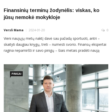
Finansinių terminų žodynėlis: viskas, ko
jūsų nemokė mokykloje
Versli Mama
2024-01-20
0
Vieni naujųjų metų naktį davė sau pažadą sportuoti, antri –
skaityti daugiau knygų, treti – numesti svorio. Finansų ekspertai
ragina nepamiršti ir savo pinigų – šiais metais pradėti naują
finansinio raštingumo etapą. Daugeliui vienu ar kitu gyvenimo
etapu pinigų prireikia pasiskolinti – būstui, automobiliui, kitiems
brangesniems pirkiniams ar nenumatytoms išlaidoms.
PINIGAI