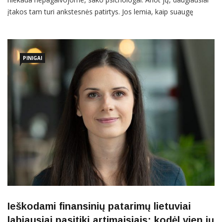
įtakos tam turi ankstesnės patirtys. Jos lemia, kaip suaugę
valdome finansus: ar didžiąją dalį atlyginimo atsidedame
taupymui, ar drąsiai naudojame pinigus kaip įrankį gyvenimo
kokybei pagerinti. Ekspertai įvardija 3 šeimose dažniausiai
PINIGAI
Ieškodami finansinių patarimų lietuviai
labiausiai pasitiki artimaisiais: kodėl vien jų