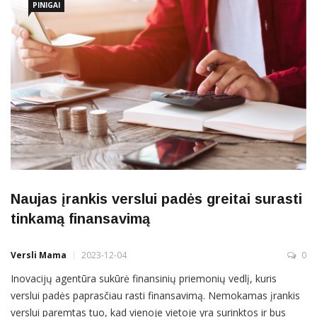
sutaupyti pinigų
PINIGAI
Naujas įrankis verslui padės greitai surasti
tinkamą finansavimą
Versli Mama
2023-12-04
0
Inovacijų agentūra sukūrė finansinių priemonių vedlį, kuris
verslui padės paprasčiau rasti finansavimą. Nemokamas įrankis
verslui paremtas tuo, kad vienoje vietoje yra surinktos ir bus