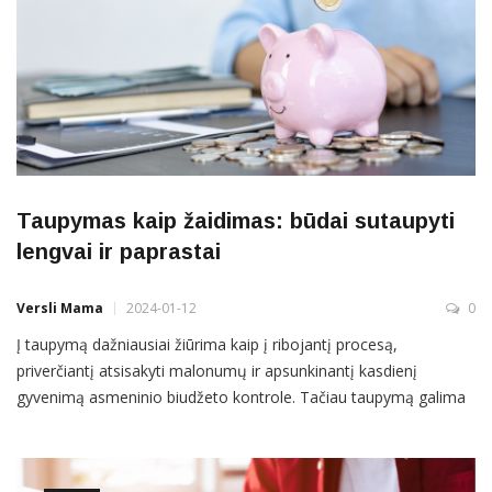
Taupymas kaip žaidimas: būdai sutaupyti
lengvai ir paprastai
Versli Mama
2024-01-12
0
Į taupymą dažniausiai žiūrima kaip į ribojantį procesą,
priverčiantį atsisakyti malonumų ir apsunkinantį kasdienį
gyvenimą asmeninio biudžeto kontrole. Tačiau taupymą galima
paversti lengvu procesu ar net žaidimu! Siūlome metus pradėti
išbandant kelis mažiau girdėtus taupymo metodus. „Ar norite
jaustis saugiau ir sukaupti vadinamąją finansinę pagalvę, ar