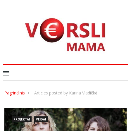
Pagrindinis
Articles posted by Karina Vladičkė
PROJEKTAI
VEIDAI