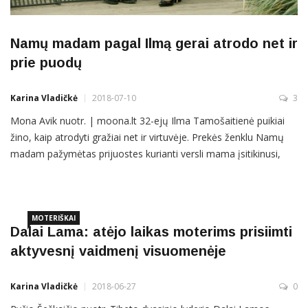
Namų madam pagal Ilmą gerai atrodo net ir
prie puodų
Karina Vladičkė
2018-07-10
3
Mona Avik nuotr. | moona.lt 32-ejų Ilma Tamošaitienė puikiai
žino, kaip atrodyti gražiai net ir virtuvėje. Prekės ženklu Namų
madam pažymėtas prijuostes kurianti versli mama įsitikinusi,
kad šokti valsą su puodais kur kas smagiau dailiai pasipuošus.
Beveik metukų dukrelę Kotryną auginanti Ilma teigia, kad ir pati
gyvena su šūkiu „Madam ir virtuvėje madam“, todėl
MOTERIŠKAI
Dalai Lama: atėjo laikas moterims prisiimti
aktyvesnį vaidmenį visuomenėje
Karina Vladičkė
2018-06-27
0