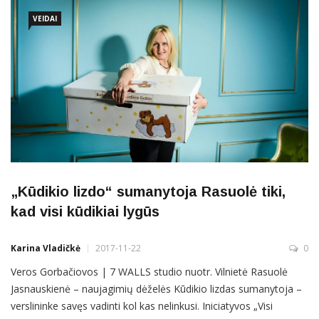
jo reklama. Žinia apie naujos kartos skalbimo miltelius keliauja iš
VEIDAI
„Kūdikio lizdo“ sumanytoja Rasuolė tiki,
kad visi kūdikiai lygūs
Karina Vladičkė
2017-11-22
0
Veros Gorbačiovos | 7 WALLS studio nuotr. Vilnietė Rasuolė
Jasnauskienė – naujagimių dėželės Kūdikio lizdas sumanytoja –
verslininke savęs vadinti kol kas nelinkusi. Iniciatyvos „Visi