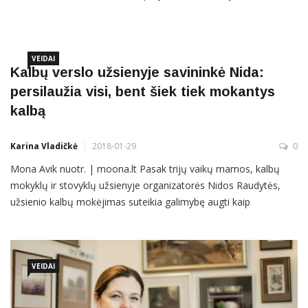
išdrįsti žengti didelį žingsnį. Po 2-jus metus trukusių
psichologijos studijų nutarusi skirtis su vyru, ji savo šeimos
namus Kaune paliko tik su pora lagaminų ir pradėjo […]
VEIDAI
Kalbų verslo užsienyje savininkė Nida:
persilaužia visi, bent šiek tiek mokantys
kalbą
Karina Vladičkė
2018-01-29
0
Mona Avik nuotr. | moona.lt Pasak trijų vaikų mamos, kalbų
mokyklų ir stovyklų užsienyje organizatorės Nidos Raudytės,
užsienio kalbų mokėjimas suteikia galimybę augti kaip
asmenybei, drąsiai išvykti į užsienį, susirasti ten draugų, artimiau
pažinti šalies kultūrą ir tradicijas. Vokiečių, anglų, prancūzų, rusų,
serbų-kroatų kalbas mokanti vilnietė tikina, kad kalbos
VEIDAI