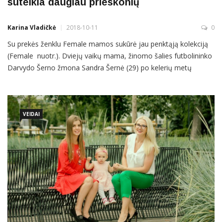
suteikia daugiau prieskonių
Karina Vladičkė
2018-10-11
0
Su prekės ženklu Female mamos sukūrė jau penktąją kolekciją
(Female nuotr.). Dviejų vaikų mama, žinomo šalies futbolininko
Darvydo Šerno žmona Sandra Šernė (29) po kelerių metų
gyvenimo užsienyje ir vėl su šeima įsikūrė Vilniuje. Norėtųsi
pridurti, kad pagaliau šeima gyvena sėsliai, vaikai lanko darželį ir
Sandra gali atsipalaiduoti. Tačiau ji – ne iš tų moterų, […]
VEIDAI