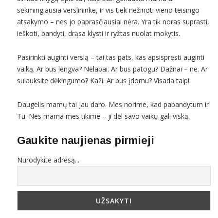
sėkmingiausia verslininke, ir vis tiek nežinoti vieno teisingo
atsakymo – nes jo paprasčiausiai nėra. Yra tik noras suprasti,
ieškoti, bandyti, drąsa klysti ir ryžtas nuolat mokytis.
Pasirinkti auginti verslą – tai tas pats, kas apsispręsti auginti
vaiką. Ar bus lengva? Nelabai. Ar bus patogu? Dažnai – ne. Ar
sulauksite dėkingumo? Kaži. Ar bus įdomu? Visada taip!
Daugelis mamų tai jau daro. Mes norime, kad pabandytum ir
Tu. Nes mama mes tikime – ji dėl savo vaikų gali viską.
Gaukite naujienas pirmieji
Nurodykite adresą...