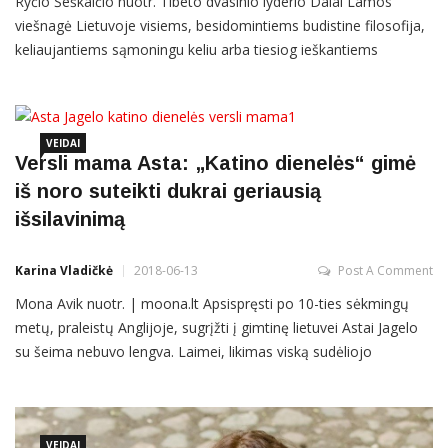
Ryčio Šeškaičio nuotr. Tibeto dvasinio lyderio Dalai Lamos
viešnagė Lietuvoje visiems, besidomintiems budistine filosofija,
keliaujantiems sąmoningu keliu arba tiesiog ieškantiems
platesnio požiūrio, buvo reikšmingas įvykis. Prisiminkime, kokias
svarbiausias žinias, besisvečiuodamas mūsų šalyje, atskleidė
Mokytojas. Neoficialaus vizito į Lietuvą atvykęs 83-ejų Nobelio
VEIDAI
Versli mama Asta: „Katino dienelės“ gimė
iš noro suteikti dukrai geriausią
išsilavinimą
Karina Vladičkė
2018-06-13
Post A Comment
Mona Avik nuotr. | moona.lt Apsispręsti po 10-ties sėkmingų
metų, praleistų Anglijoje, sugrįžti į gimtinę lietuvei Astai Jagelo
su šeima nebuvo lengva. Laimei, likimas viską sudėliojo
natūraliai ir sklandžiai, o didžiausią rūpestį, kur lavinti vaikus,
išsprendė drąsa imtis nuosavo verslo. Ilgai ieškojusi, kaip
tuomet dar pusantrų metukų dukrai Vilniuje suteikti kokybišką
VEIDAI