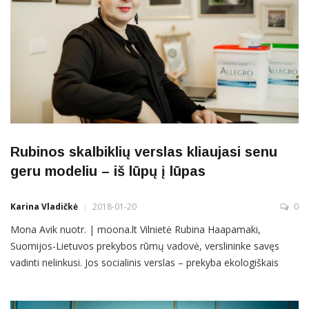
Rubinos skalbiklių verslas kliaujasi senu
geru modeliu – iš lūpų į lūpas
Karina Vladičkė
2018-01-20
0
Mona Avik nuotr. | moona.lt Vilnietė Rubina Haapamaki,
Suomijos-Lietuvos prekybos rūmų vadovė, verslininke savęs
vadinti nelinkusi. Jos socialinis verslas – prekyba ekologiškais
skalbimo milteliais „Allegro“ – yra toks nedidelis, kad dviejų jau
suaugusių vaikų mama ir vieno anūkėlio močiutė net nesirūpina