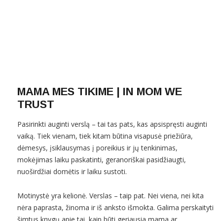
MAMA MES TIKIME | IN MOM WE
TRUST
Pasirinkti auginti verslą – tai tas pats, kas apsispręsti auginti
vaiką. Tiek vienam, tiek kitam būtina visapusė priežiūra,
dėmesys, įsiklausymas į poreikius ir jų tenkinimas,
mokėjimas laiku paskatinti, geranoriškai pasidžiaugti,
nuoširdžiai domėtis ir laiku sustoti.
Motinystė yra kelionė. Verslas – taip pat. Nei viena, nei kita
nėra paprasta, žinoma ir iš anksto išmokta. Galima perskaityti
šimtus knygų apie tai, kaip būti geriausia mama ar