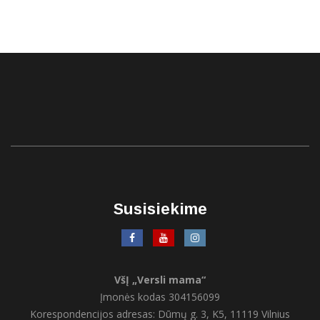
Susisiekime
VšĮ „Versli mama“
Įmonės kodas 304156099
Korespondencijos adresas: Dūmų g. 3, K5, 11119 Vilnius