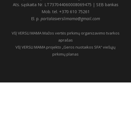
Ats. sąskaita Nr. LT737044060008069475 | SEB bankas
Mob. tel. +370 610 75261
El. p.
portalasverslimama@gmail.com
VšĮ VERSLI MAMA Mažos vertės pirkimų organizavimo tvarkos
aprašas
VšĮ VERSLI MAMA projekto „Geros nuotaikos SFA“ viešųjų
pirkimų planas