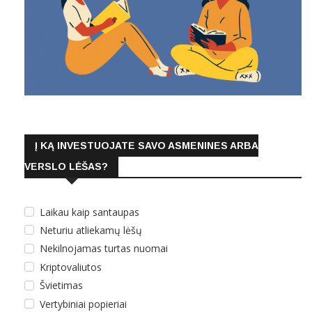
Į KĄ INVESTUOJATE SAVO ASMENINES ARBA
VERSLO LĖŠAS?
Laikau kaip santaupas
Neturiu atliekamų lėšų
Nekilnojamas turtas nuomai
Kriptovaliutos
Švietimas
Vertybiniai popieriai