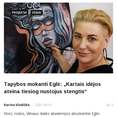
gyvenanti Ramunė Vilėniškienė. Kartu su tame pačiame mieste
PROJEKTAI
VEIDAI
Tapybos mokanti Eglė: „Kartais idėjos
ateina tiesiog nustojus stengtis“
Karina Vladičkė
2022-09-10
0
Nors, rodos, Vilniaus dailės akademijos absolventei Eglei