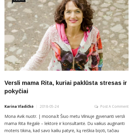
Versli mama Rita, kuriai paklūsta stresas ir
pokyčiai
Karina Vladičkė
2018-05-24
Post A Comment
Mona Avik nuotr. | moona.lt Šiuo metu Vilniuje gyvenanti versli
mama Rita Regalė – lektorė ir konsultantė. Du vaikus auginanti
moteris tikina, kad savo kailiu patyrė, ką reiškia bijoti, tačiau