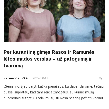
Per karantiną gimęs Rasos ir Ramunės
lėtos mados verslas – už patogumą ir
tvarumą
Karina Vladičkė
2022-10-17
0
„Seniai norėjau daryti kažką panašaus, ką dabar darome, tačiau
puikiai supratau, kad tam reikia žmogaus, su kuriuo mūsų
nuomonės sutaptų. Todėl mūsų su Rasa neseną pažintį vadinu
tikru slaptos svajonės išsipildymu“, – sako Anykščiuose