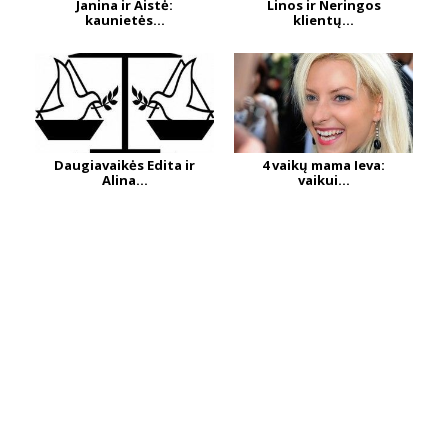
Janina ir Aistė:
Linos ir Neringos
kaunietės...
klientų...
Daugiavaikės Edita ir
4 vaikų mama Ieva:
Alina...
vaikui...