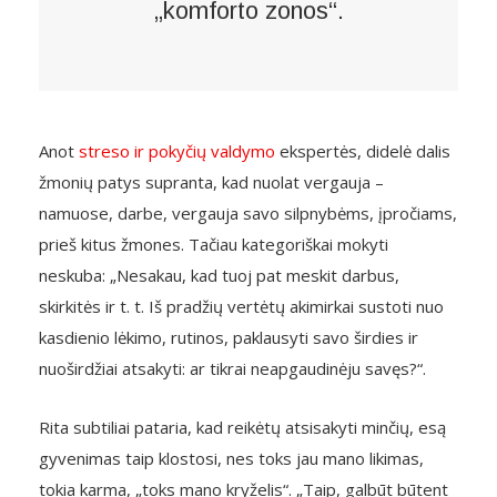
„komforto zonos“.
Anot
streso ir pokyčių valdymo
ekspertės, didelė dalis
žmonių patys supranta, kad nuolat vergauja –
namuose, darbe, vergauja savo silpnybėms, įpročiams,
prieš kitus žmones. Tačiau kategoriškai mokyti
neskuba: „Nesakau, kad tuoj pat meskit darbus,
skirkitės ir t. t. Iš pradžių vertėtų akimirkai sustoti nuo
kasdienio lėkimo, rutinos, paklausyti savo širdies ir
nuoširdžiai atsakyti: ar tikrai neapgaudinėju savęs?“.
Rita subtiliai pataria, kad reikėtų atsisakyti minčių, esą
gyvenimas taip klostosi, nes toks jau mano likimas,
tokia karma, „toks mano kryželis“. „Taip, galbūt būtent