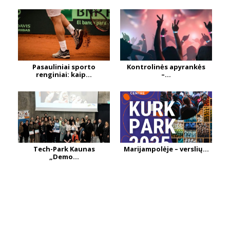
Pasauliniai sporto
Kontrolinės apyrankės
renginiai: kaip...
–...
Tech-Park Kaunas
Marijampolėje – verslių...
„Demo...