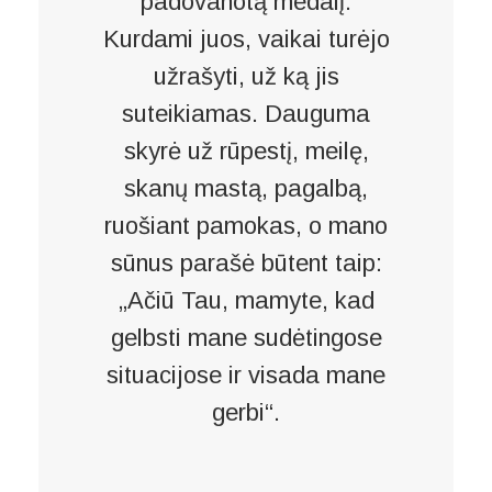
padovanotą medalį.
Kurdami juos, vaikai turėjo
užrašyti, už ką jis
suteikiamas. Dauguma
skyrė už rūpestį, meilę,
skanų mastą, pagalbą,
ruošiant pamokas, o mano
sūnus parašė būtent taip:
„Ačiū Tau, mamyte, kad
gelbsti mane sudėtingose
situacijose ir visada mane
gerbi“.