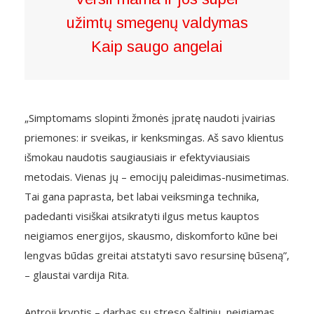
užimtų smegenų valdymas
Kaip saugo angelai
„Simptomams slopinti žmonės įpratę naudoti įvairias
priemones: ir sveikas, ir kenksmingas. Aš savo klientus
išmokau naudotis saugiausiais ir efektyviausiais
metodais. Vienas jų – emocijų paleidimas-nusimetimas.
Tai gana paprasta, bet labai veiksminga technika,
padedanti visiškai atsikratyti ilgus metus kauptos
neigiamos energijos, skausmo, diskomforto kūne bei
lengvas būdas greitai atstatyti savo resursinę būseną”,
– glaustai vardija Rita.
Antroji kryptis – darbas su streso šaltiniu, neigiamas