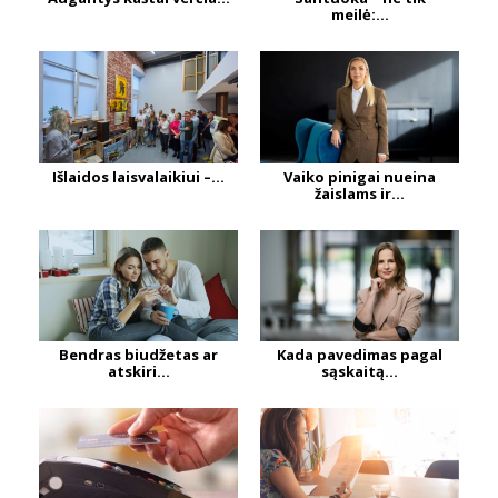
meilė:...
Išlaidos laisvalaikiui –...
Vaiko pinigai nueina
žaislams ir...
Bendras biudžetas ar
Kada pavedimas pagal
atskiri...
sąskaitą...