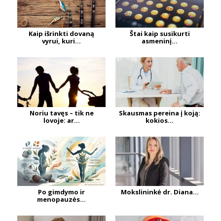
Kaip išrinkti dovaną
Štai kaip susikurti
vyrui, kuri...
asmeninį...
Noriu tavęs – tik ne
Skausmas pereina į koją:
lovoje: ar...
kokios...
Po gimdymo ir
Mokslininkė dr. Diana...
menopauzės...