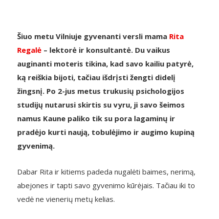
Šiuo metu Vilniuje gyvenanti versli mama
Rita
Regalė
– lektorė ir konsultantė. Du vaikus
auginanti moteris tikina, kad savo kailiu patyrė,
ką reiškia bijoti, tačiau išdrįsti žengti didelį
žingsnį. Po 2-jus metus trukusių psichologijos
studijų nutarusi skirtis su vyru, ji savo šeimos
namus Kaune paliko tik su pora lagaminų ir
pradėjo kurti naują, tobulėjimo ir augimo kupiną
gyvenimą.
Dabar Rita ir kitiems padeda nugalėti baimes, nerimą,
abejones ir tapti savo gyvenimo kūrėjais. Tačiau iki to
vedė ne vienerių metų kelias.