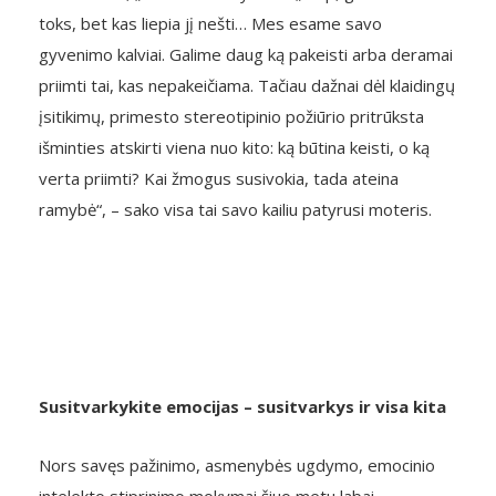
toks, bet kas liepia jį nešti… Mes esame savo
gyvenimo kalviai. Galime daug ką pakeisti arba deramai
priimti tai, kas nepakeičiama. Tačiau dažnai dėl klaidingų
įsitikimų, primesto stereotipinio požiūrio pritrūksta
išminties atskirti viena nuo kito: ką būtina keisti, o ką
verta priimti? Kai žmogus susivokia, tada ateina
ramybė“, – sako visa tai savo kailiu patyrusi moteris.
Susitvarkykite emocijas – susitvarkys ir visa kita
Nors savęs pažinimo, asmenybės ugdymo, emocinio