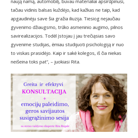
naują namą, automobilį, buvau materialiai apsirūpinusi,
tačiau vidinis balsas kuždėjo, kad kažkas ne taip, kad
apgaudinėju save šia gražia iliuzija. Tiesiog nejaučiau
gyvenimo džiaugsmo, trūko asmeninio augimo, pilnos
savirealizacijos. Todėl įstojau į jau trečiąsias savo
gyvenime studijas, ėmiau studijuoti psichologiją ir nuo
to viskas prasidėjo. Kaip ir sakė kolegos, iš čia niekas
neišeina toks pat“, – juokiasi Rita.