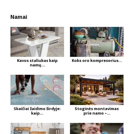
Namai
Kavos staliukas kaip
Koks oro kompresorius...
namų...
Skaičiai žaidimo širdyje:
Stoginės montavimas
kaip...
prie namo –...