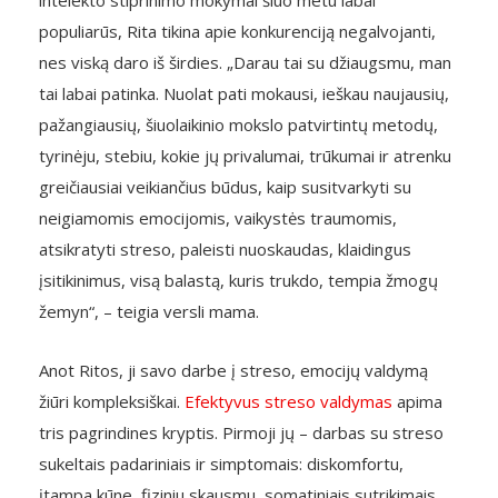
intelekto stiprinimo mokymai šiuo metu labai
populiarūs, Rita tikina apie konkurenciją negalvojanti,
nes viską daro iš širdies. „Darau tai su džiaugsmu, man
tai labai patinka. Nuolat pati mokausi, ieškau naujausių,
pažangiausių, šiuolaikinio mokslo patvirtintų metodų,
tyrinėju, stebiu, kokie jų privalumai, trūkumai ir atrenku
greičiausiai veikiančius būdus, kaip susitvarkyti su
neigiamomis emocijomis, vaikystės traumomis,
atsikratyti streso, paleisti nuoskaudas, klaidingus
įsitikinimus, visą balastą, kuris trukdo, tempia žmogų
žemyn“, – teigia versli mama.
Anot Ritos, ji savo darbe į streso, emocijų valdymą
žiūri kompleksiškai.
Efektyvus streso valdymas
apima
tris pagrindines kryptis. Pirmoji jų – darbas su streso
sukeltais padariniais ir simptomais: diskomfortu,
įtampa kūne, fiziniu skausmu, somatiniais sutrikimais,