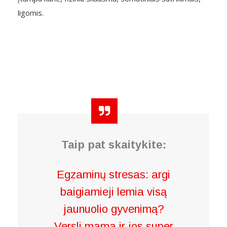
ligomis.
Taip pat skaitykite:
Egzaminų stresas: argi
baigiamieji lemia visą
jaunuolio gyvenimą?
Versli mama ir jos super