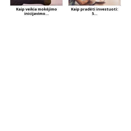
Kaip veikia mokėjimo
Kaip pradėti investuoti:
inicijavimo...
5...