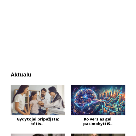
Aktualu
Gydytojai pripažįsta:
Ko verslas gali
tėtis...
pasimokyti iš...