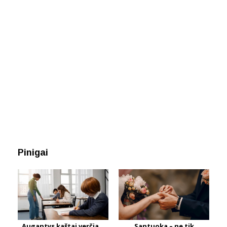
Pinigai
Augantys kaštai verčia...
Santuoka – ne tik