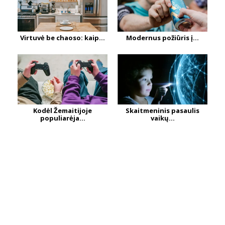
Virtuvė be chaoso: kaip...
Modernus požiūris į...
Kodėl Žemaitijoje
Skaitmeninis pasaulis
populiarėja...
vaikų...