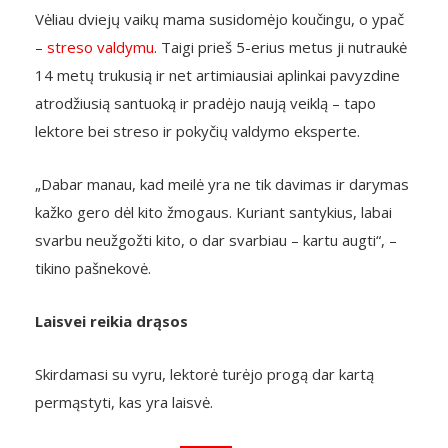
Vėliau dviejų vaikų mama susidomėjo koučingu, o ypač
–
streso valdymu
. Taigi prieš 5-erius metus ji nutraukė
14 metų trukusią ir net artimiausiai aplinkai pavyzdine
atrodžiusią santuoką ir pradėjo naują veiklą – tapo
lektore bei streso ir pokyčių valdymo eksperte.
„Dabar manau, kad meilė yra ne tik davimas ir darymas
kažko gero dėl kito žmogaus. Kuriant santykius, labai
svarbu neužgožti kito, o dar svarbiau – kartu augti“, –
tikino pašnekovė.
Laisvei reikia drąsos
Skirdamasi su vyru, lektorė turėjo progą dar kartą
permąstyti, kas yra laisvė.