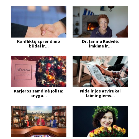
Konfliktų sprendimo
Dr. Janina Radvilė:
būdai ir...
imkime ir...
Karjeros samdinė Jolita:
Nida ir jos atvirukai
knyga...
laimingiems...