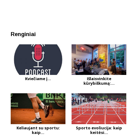
Renginiai
Kviečiame į...
Išlaisvinkite
kūrybiškumą:...
Keliaujant su sportu:
Sporto evoliucija: kaip
kaip...
keitėsi...