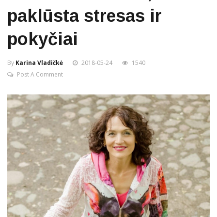
paklūsta stresas ir
pokyčiai
By
Karina Vladičkė
2018-05-24
1540
Post A Comment