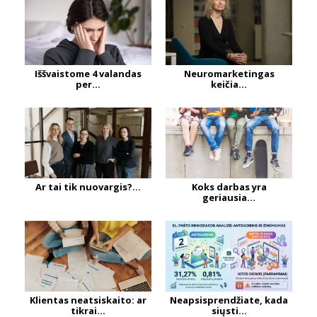
Iššvaistome 4 valandas
Neuromarketingas
per...
keičia...
Ar tai tik nuovargis?...
Koks darbas yra
geriausia...
Klientas neatsiskaito: ar
Neapsisprendžiate, kada
tikrai...
siųsti...