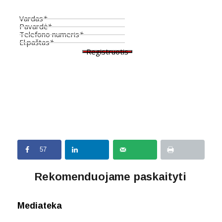
Vardas
*
Pavardė
*
Telefono numeris
*
El.paštas
*
Registruotis
57
Rekomenduojame paskaityti
Mediateka