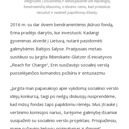
integruotis į visuomenę ir nebesijaudinti dėl nepatogių
bendraamžių klausimų, o tėvams ramu, kad prietaisas
nesuduš ir neatneš papildomų išlaidų.
2016 m. su dar dviem bendramintėmis įkūrusi fondą,
Erina pradėjo dairytis, kur investuoti. Kadangi
gyvenimas atvedė į Lietuvą, nutarė pasidomėti
galimybėmis Baltijos šalyse. Praėjusiais metais
susitikusi su Jurgita Ribinskaite-Glatzer iš iniciatyvos
„Reach for Change“, Erin susižavėjo socialinį verslą
puoselėjančios komandos požiūriu ir entuziazmu.
„Jurgita man papasakojo apie vykdomą socialinio verslo
idėjų konkursą, taigi po neilgų diskusijų nusprendėme,
kad mūsų fondas taps papildomu rėmėju. Mus įtraukė į
vertinimo komisijos narius, turėjome galimybę išsamiai
susipažinti su socialinio verslo projektais. Prisipažinsiu,
mane sužavėjo lietuvių originalumas ir išmonė“, –