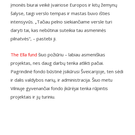
įmonės biurai veikė įvairiose Europos ir kitų žemynų
šalyse, taigi verslo tempas ir mastas buvo išties
intensyvūs. „Tačiau pelno siekiančiame versle turi
daryti tai, kas nebūtinai suteikia tau asmeninės
pilnatvės“, – pastebi ji.
The Ella fund
šiuo požiūriu – labiau asmeniškas
projektas, nes daug darbų tenka atlikti pačiai.
Pagrindinė fondo būstinė įsikūrusi Šveicarijoje, ten sėdi
ir dalis valdybos narių, ir administracija. Šiuo metu
Vilniuje gyvenančiai fondo įkūrėjai tenka rūpintis
projektais ir jų turiniu.