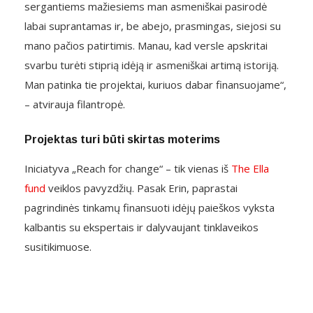
sergantiems mažiesiems man asmeniškai pasirodė
labai suprantamas ir, be abejo, prasmingas, siejosi su
mano pačios patirtimis. Manau, kad versle apskritai
svarbu turėti stiprią idėją ir asmeniškai artimą istoriją.
Man patinka tie projektai, kuriuos dabar finansuojame“,
– atvirauja filantropė.
Projektas turi būti skirtas moterims
Iniciatyva „Reach for change“ – tik vienas iš
The Ella
fund
veiklos pavyzdžių. Pasak Erin, paprastai
pagrindinės tinkamų finansuoti idėjų paieškos vyksta
kalbantis su ekspertais ir dalyvaujant tinklaveikos
susitikimuose.