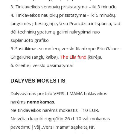
3. Tinklaveikos senbuvių prisistatymai – iki 3 minučių;
4. Tinklaveikos naujokių prisistatymai – iki 5 minučių.
Jungsimės į tiesioginį ryšį su Prancūzija ir Ispanija, tad
dėl techninių ypatumų galimi nukrypimai nuo
suplanuoto grafiko;
5. Susitikimas su moterų verslo filantrope Erin Gainer-
Grigaliūne (anglų kalba),
The Ella fund
įkūrėja.
6. Greitieji verslo pasimatymai.
DALYVĖS MOKESTIS
Dalyvavimas portalo VERSLI MAMA tinklaveikos
narėms
nemokamas
.
Ne tinklaveikos narėms mokestis – 10 EUR.
Ne vėliau kaip iki rugpjūčio 26 d. 10 val. mokamas
pavedimu į VšĮ „Versli mama“ sąskaitą Nr.