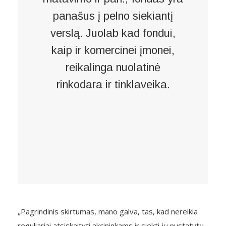
panašus į pelno siekiantį
verslą. Juolab kad fondui,
kaip ir komercinei įmonei,
reikalinga nuolatinė
rinkodara ir tinklaveika.
„Pagrindinis skirtumas, mano galva, tas, kad nereikia
reguliariai atsiskaityti akcininkams ir siekti jų nustatytų