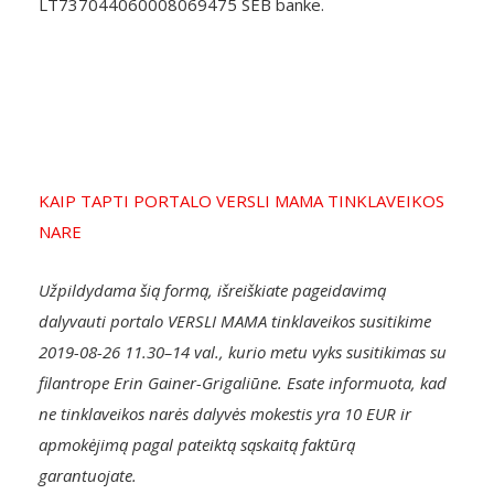
LT737044060008069475 SEB banke.
KAIP TAPTI PORTALO VERSLI MAMA TINKLAVEIKOS
NARE
Užpildydama šią formą, išreiškiate pageidavimą
dalyvauti portalo VERSLI MAMA tinklaveikos susitikime
2019-08-26 11.30–14 val., kurio metu vyks susitikimas su
filantrope Erin Gainer-Grigaliūne. Esate informuota, kad
ne tinklaveikos narės dalyvės mokestis yra 10 EUR ir
apmokėjimą pagal pateiktą sąskaitą faktūrą
garantuojate.