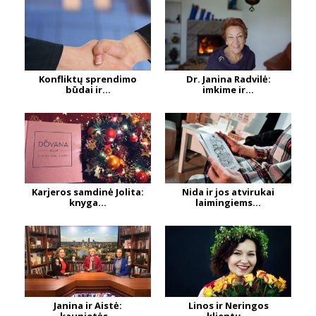
Konfliktų sprendimo
Dr. Janina Radvilė:
būdai ir...
imkime ir...
Karjeros samdinė Jolita:
Nida ir jos atvirukai
knyga...
laimingiems...
Janina ir Aistė:
Linos ir Neringos
kaunietės...
klientų...