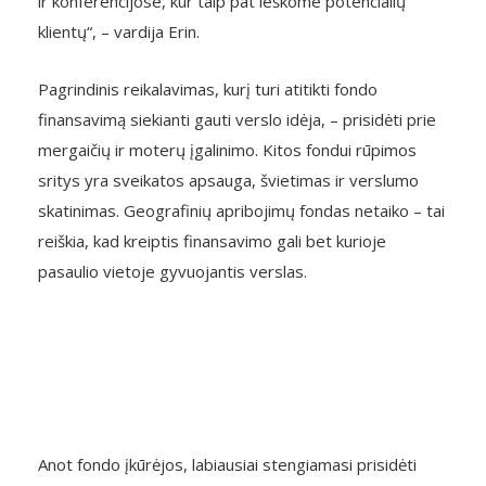
ir konferencijose, kur taip pat ieškome potencialių
klientų“, – vardija Erin.
Pagrindinis reikalavimas, kurį turi atitikti fondo
finansavimą siekianti gauti verslo idėja, – prisidėti prie
mergaičių ir moterų įgalinimo. Kitos fondui rūpimos
sritys yra sveikatos apsauga, švietimas ir verslumo
skatinimas. Geografinių apribojimų fondas netaiko – tai
reiškia, kad kreiptis finansavimo gali bet kurioje
pasaulio vietoje gyvuojantis verslas.
Anot fondo įkūrėjos, labiausiai stengiamasi prisidėti