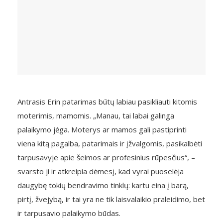
Antrasis Erin patarimas būtų labiau pasikliauti kitomis
moterimis, mamomis. „Manau, tai labai galinga
palaikymo jėga. Moterys ar mamos gali pastiprinti
viena kitą pagalba, patarimais ir įžvalgomis, pasikalbėti
tarpusavyje apie šeimos ar profesinius rūpesčius“, –
svarsto ji ir atkreipia dėmesį, kad vyrai puoselėja
daugybę tokių bendravimo tinklų: kartu eina į barą,
pirtį, žvejybą, ir tai yra ne tik laisvalaikio praleidimo, bet
ir tarpusavio palaikymo būdas.