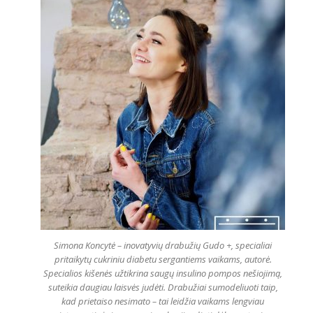
Simona Koncytė – inovatyvių drabužių Gudo +, specialiai
pritaikytų cukriniu diabetu sergantiems vaikams, autorė.
Specialios kišenės užtikrina saugų insulino pompos nešiojimą,
suteikia daugiau laisvės judėti. Drabužiai sumodeliuoti taip,
kad prietaiso nesimato – tai leidžia vaikams lengviau