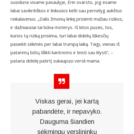
susiduria visame pasaulyje, Erin svarsto, jog esame
labai savikritiškos ir linkusios kelti sau pernelyg aukštus
reikalavimus. „Dalis žmonių linkę prisiimti mažiau rizikos,
ir dažniausiai tai būna moterys. Iš kitos pusės, tos,
kurios tą riziką prisiima, turi labai didelių lūkesčių
pasiekti sėkmės per labai trumpą laiką. Taigi, vienas iš
patarimų būtų išlikti kantrioms ir leisti sau klysti“, –
pataria didelę patirtį sukaupusi versli mama.
Viskas gerai, jei kartą
pabandėte, ir nepavyko.
Dauguma šiandien
sėkmingų verslininkų