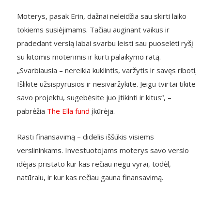
Moterys, pasak Erin, dažnai neleidžia sau skirti laiko
tokiems susiėjimams. Tačiau auginant vaikus ir
pradedant verslą labai svarbu leisti sau puoselėti ryšį
su kitomis moterimis ir kurti palaikymo ratą.
„Svarbiausia – nereikia kuklintis, varžytis ir savęs ribotiׅ.
Išlikite užsispyrusios ir nesivaržykite. Jeigu tvirtai tikite
savo projektu, sugebėsite juo įtikinti ir kitus“, –
pabrėžia
The Ella fund
įkūrėja.
Rasti finansavimą – didelis iššūkis visiems
verslininkams. Investuotojams moterys savo verslo
idėjas pristato kur kas rečiau negu vyrai, todėl,
natūralu, ir kur kas rečiau gauna finansavimą.