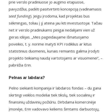
prie verslo pradiniuose jo augimo etapuose,
pavyzdžiui, padėti pasitvirtinti koncepciją (vadinamasis
seed funding
). Jeigu įrodoma, kad projektas bus
sėkmingas, toliau į jį ateina jau kiti investuotojai. Tačiau
net ir verslo pradinukams pinigai nedalijami vien už
geras idėjas. „Mes pageidaujame išmatuojamo
poveikio, t. y. norime matyti KPI rodiklius ar kitus
statistinius duomenis, kuriais remiantis galima įrodyti
projekto teikiamą naudą vartotojams ar visuomenei“, –
pabrėžia Erin.
Pelnas ar labdara?
Pelno siekianti kompanija ir labdaros fondas – du gana
skirtingi veiklos modeliai tiek tikslų, tiek socialinių ir
finansinių uždavinių požiūriu. Dirbdama komercinėje
įmonėje, Erin vadovavo keliems šimtams darbuotojų,