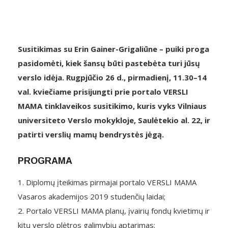
Susitikimas su Erin Gainer-Grigaliūne – puiki proga
pasidomėti, kiek šansų būti pastebėta turi jūsų
verslo idėja.
Rugpjūčio 26 d., pirmadienį, 11.30–14
val. kviečiame prisijungti prie portalo VERSLI
MAMA tinklaveikos susitikimo, kuris vyks Vilniaus
universiteto Verslo mokykloje, Saulėtekio al. 22, ir
patirti verslių mamų bendrystės jėgą.
PROGRAMA
1. Diplomų įteikimas pirmajai portalo VERSLI MAMA
Vasaros akademijos 2019 studenčių laidai;
2. Portalo VERSLI MAMA planų, įvairių fondų kvietimų ir
kitų verslo plėtros galimybių aptarimas;