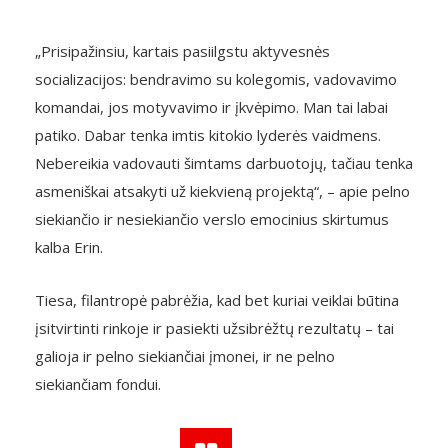
„Prisipažinsiu, kartais pasiilgstu aktyvesnės
socializacijos: bendravimo su kolegomis, vadovavimo
komandai, jos motyvavimo ir įkvėpimo. Man tai labai
patiko. Dabar tenka imtis kitokio lyderės vaidmens.
Nebereikia vadovauti šimtams darbuotojų, tačiau tenka
asmeniškai atsakyti už kiekvieną projektą“, – apie pelno
siekiančio ir nesiekiančio verslo emocinius skirtumus
kalba Erin.
Tiesa, filantropė pabrėžia, kad bet kuriai veiklai būtina
įsitvirtinti rinkoje ir pasiekti užsibrėžtų rezultatų – tai
galioja ir pelno siekiančiai įmonei, ir ne pelno
siekiančiam fondui.