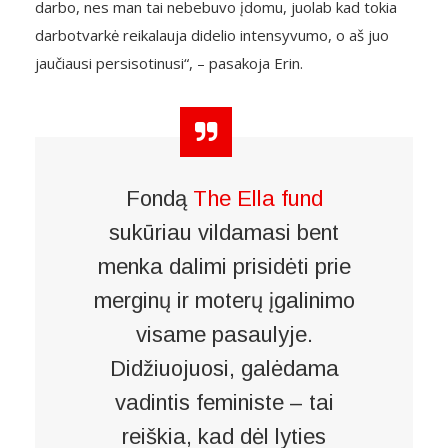
darbo, nes man tai nebebuvo įdomu, juolab kad tokia
darbotvarkė reikalauja didelio intensyvumo, o aš juo
jaučiausi persisotinusi“, – pasakoja Erin.
Fondą
The Ella fund
sukūriau vildamasi bent
menka dalimi prisidėti prie
merginų ir moterų įgalinimo
visame pasaulyje.
Didžiuojuosi, galėdama
vadintis feministe – tai
reiškia, kad dėl lyties