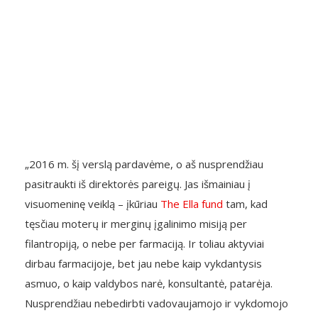
„2016 m. šį verslą pardavėme, o aš nusprendžiau
pasitraukti iš direktorės pareigų. Jas išmainiau į
visuomeninę veiklą – įkūriau
The Ella fund
tam, kad
tęsčiau moterų ir merginų įgalinimo misiją per
filantropiją, o nebe per farmaciją. Ir toliau aktyviai
dirbau farmacijoje, bet jau nebe kaip vykdantysis
asmuo, o kaip valdybos narė, konsultantė, patarėja.
Nusprendžiau nebedirbti vadovaujamojo ir vykdomojo