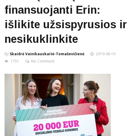
finansuojanti Erin:
išlikite užsispyrusios ir
nesikuklinkite
By
Skaidrė Vainikauskaitė-Tomaševičienė
2019-08-19
1751
No Comment