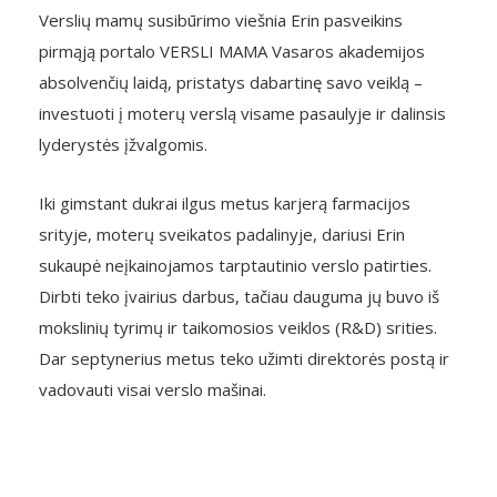
Verslių mamų susibūrimo viešnia Erin pasveikins
pirmąją portalo VERSLI MAMA Vasaros akademijos
absolvenčių laidą, pristatys dabartinę savo veiklą –
investuoti į moterų verslą visame pasaulyje ir dalinsis
lyderystės įžvalgomis.
Iki gimstant dukrai ilgus metus karjerą farmacijos
srityje, moterų sveikatos padalinyje, dariusi Erin
sukaupė neįkainojamos tarptautinio verslo patirties.
Dirbti teko įvairius darbus, tačiau dauguma jų buvo iš
mokslinių tyrimų ir taikomosios veiklos (R&D) srities.
Dar septynerius metus teko užimti direktorės postą ir
vadovauti visai verslo mašinai.