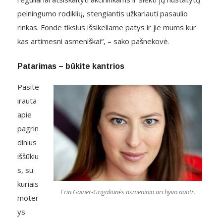
pelningumo rodiklių, stengiantis užkariauti pasaulio
rinkas. Fonde tikslus išsikeliame patys ir jie mums kur
kas artimesni asmeniškai“, – sako pašnekovė.
Patarimas – būkite kantrios
Pasite
irauta
apie
pagrin
dinius
iššūkiu
s, su
kuriais
Erin Gainer-Grigaliūnės asmeninio archyvo nuotr.
moter
ys