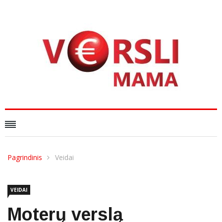
Pagrindinis
Veidai
VEIDAI
Moterų verslą