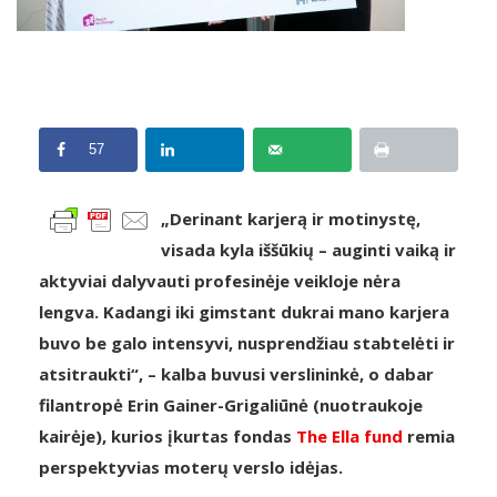
57
„Derinant karjerą ir motinystę,
visada kyla iššūkių – auginti vaiką ir
aktyviai dalyvauti profesinėje veikloje nėra
lengva. Kadangi iki gimstant dukrai mano karjera
buvo be galo intensyvi, nusprendžiau stabtelėti ir
atsitraukti“, – kalba buvusi verslininkė, o dabar
filantropė Erin Gainer-Grigaliūnė (nuotraukoje
kairėje), kurios įkurtas fondas
The Ella fund
remia
perspektyvias moterų verslo idėjas.