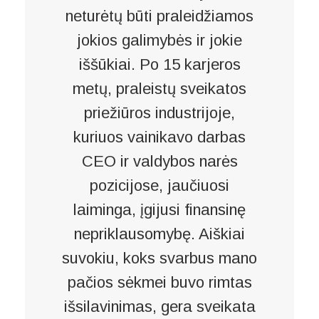
neturėtų būti praleidžiamos
jokios galimybės ir jokie
iššūkiai. Po 15 karjeros
metų, praleistų sveikatos
priežiūros industrijoje,
kuriuos vainikavo darbas
CEO ir valdybos narės
pozicijose, jaučiuosi
laiminga, įgijusi finansinę
nepriklausomybę. Aiškiai
suvokiu, koks svarbus mano
pačios sėkmei buvo rimtas
išsilavinimas, gera sveikata