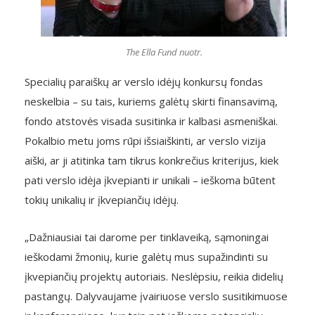
The Ella Fund nuotr.
Specialių paraiškų ar verslo idėjų konkursų fondas
neskelbia – su tais, kuriems galėtų skirti finansavimą,
fondo atstovės visada susitinka ir kalbasi asmeniškai.
Pokalbio metu joms rūpi išsiaiškinti, ar verslo vizija
aiški, ar ji atitinka tam tikrus konkrečius kriterijus, kiek
pati verslo idėja įkvepianti ir unikali – ieškoma būtent
tokių unikalių ir įkvepiančių idėjų.
„Dažniausiai tai darome per tinklaveiką, sąmoningai
ieškodami žmonių, kurie galėtų mus supažindinti su
įkvepiančių projektų autoriais. Neslėpsiu, reikia didelių
pastangų. Dalyvaujame įvairiuose verslo susitikimuose