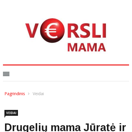
Pagrindinis
Veidai
VEIDAI
Drugelių mama Jūratė ir