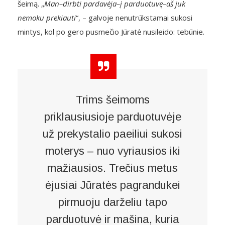
šeimą. „
Man–dirbti pardavėja–į parduotuvę–aš juk
nemoku prekiauti
“, – galvoje nenutrūkstamai sukosi
mintys, kol po gero pusmečio Jūratė nusileido: tebūnie.
Trims šeimoms
priklausiusioje parduotuvėje
už prekystalio paeiliui sukosi
moterys – nuo vyriausios iki
mažiausios. Trečius metus
ėjusiai Jūratės pagrandukei
pirmuoju darželiu tapo
parduotuvė ir mašina, kuria