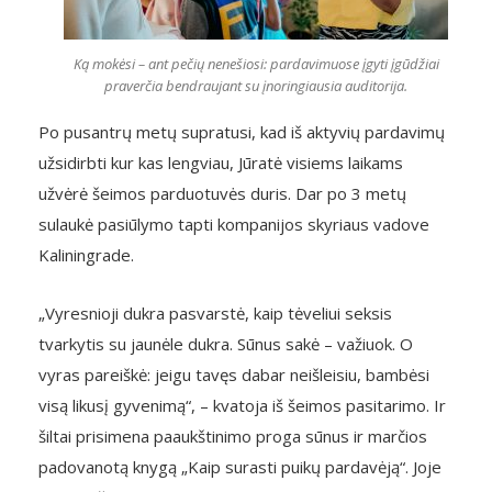
Ką mokėsi – ant pečių nenešiosi: pardavimuose įgyti įgūdžiai
praverčia bendraujant su įnoringiausia auditorija.
Po pusantrų metų supratusi, kad iš aktyvių pardavimų
užsidirbti kur kas lengviau, Jūratė visiems laikams
užvėrė šeimos parduotuvės duris. Dar po 3 metų
sulaukė pasiūlymo tapti kompanijos skyriaus vadove
Kaliningrade.
„Vyresnioji dukra pasvarstė, kaip tėveliui seksis
tvarkytis su jaunėle dukra. Sūnus sakė – važiuok. O
vyras pareiškė: jeigu tavęs dabar neišleisiu, bambėsi
visą likusį gyvenimą“, – kvatoja iš šeimos pasitarimo. Ir
šiltai prisimena paaukštinimo proga sūnus ir marčios
padovanotą knygą „Kaip surasti puikų pardavėją“. Joje