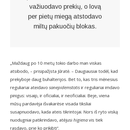
važiuodavo prekių, o lovą
per pietų miegą atstodavo
miltų pakuočių blokas.
„Maždaug po 10 metų tokio darbo man viskas
atsibodo, – prisipažįsta Jūratė. – Daugiausiai todėl, kad
prekyboje daug buhalterijos. Bet to, kas tris mėnesius
reguliariai ateidavo
sanepidemstotis
ir reguliariai imdavo
pinigus: visaip, ir oficialiai, ir neoficialiai. Beje, viena
mūsų pardavėja išvakarėse visada tiksliai
susapnuodavo, kada ateis tikrintojai. Nors iš ryto viską
nuodugniai patikrindavo, atėjusi
higiena
vis tiek
rasdavo, prie ko prikibti“.