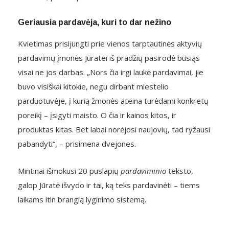
Geriausia pardavėja, kuri to dar nežino
Kvietimas prisijungti prie vienos tarptautinės aktyvių
pardavimų įmonės Jūratei iš pradžių pasirodė būsiąs
visai ne jos darbas. „Nors čia irgi laukė pardavimai, jie
buvo visiškai kitokie, negu dirbant miestelio
parduotuvėje, į kurią žmonės ateina turėdami konkretų
poreikį – įsigyti maisto. O čia ir kainos kitos, ir
produktas kitas. Bet labai norėjosi naujovių, tad ryžausi
pabandyti“, – prisimena dvejones.
Mintinai išmokusi 20 puslapių
pardaviminio
teksto,
galop Jūratė išvydo ir tai, ką teks pardavinėti – tiems
laikams itin brangią lyginimo sistemą.