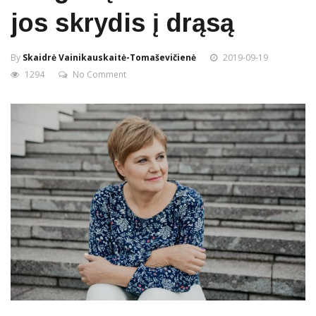
jos skrydis į drąsą
By
Skaidrė Vainikauskaitė-Tomaševičienė
2019-09-19
1294
No Comment