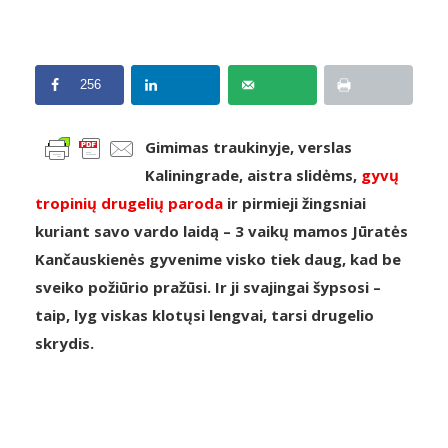
256
Gimimas traukinyje, verslas
Kaliningrade, aistra slidėms,
gyvų
tropinių drugelių paroda
ir pirmieji žingsniai
kuriant savo vardo laidą – 3 vaikų mamos Jūratės
Kančauskienės gyvenime visko tiek daug, kad be
sveiko požiūrio pražūsi. Ir ji svajingai šypsosi –
taip, lyg viskas klotųsi lengvai, tarsi drugelio
skrydis.