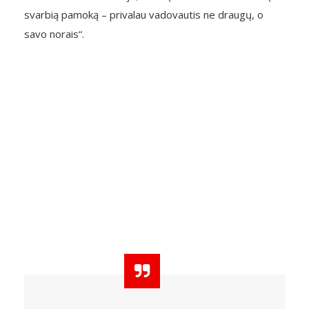
svarbią pamoką – privalau vadovautis ne draugų, o
savo norais“.