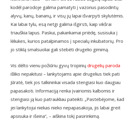
kodėl parodoje galima pamatyti į vazonus pasodintų
alyvų, kanų, bananų, ir visų jų lapai išvarpyti skylutėmis.
Kai labai tylu, esą netgi galima išgirsti, kaip vikšrai
triauškia lapus. Paskui, pakankamai priėdę, susisuka į
lėliukes, kurios patalpinamos į specialų inkubatorių. Pro
jo stiklą smalsuoliai gali stebėti drugelio gimimą.
Vis dėlto vienu požiūriu gyvų tropinių
drugelių paroda
išliko nepakitusi – lankytojams apie drugelius tiek pati
Jūratė, tiek jos talkininkai visada stengiasi kuo daugiau
papasakoti. Informaciją renka įvairiomis kalbomis ir
stengiasi ją kuo patraukliau pateikti. „Pastebėjome, kad
jei lankytojui niekas nieko nepapasakoja, jis labai greit
apsisuka ir išeina“, – aiškina tokį pasirinkimą.