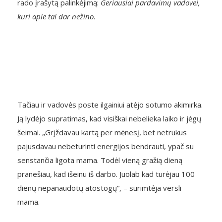
rado įrašytą palinkėjimą:
Geriausiai pardavimų vadovei,
kuri apie tai dar nežino
.
Tačiau ir vadovės poste ilgainiui atėjo sotumo akimirka.
Ją lydėjo supratimas, kad visiškai nebelieka laiko ir jėgų
šeimai. „Grįždavau kartą per mėnesį, bet netrukus
pajusdavau nebeturinti energijos bendrauti, ypač su
senstančia ligota mama. Todėl vieną gražią dieną
pranešiau, kad išeinu iš darbo. Juolab kad turėjau 100
dienų nepanaudotų atostogų“, – surimtėja versli
mama.