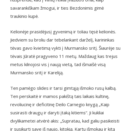
savarankiškam žmogui, ir ties Bezdonimis gimė
traukinio kupė.
Kelionėje prasidėjusį gyvenimą ir toliau tęsė kelionės.
Jiedviem su broliu dar tebelankant darželį, karininkas
tėvas gavo kvietimą vykti į Murmansko sritį. Šiaurėje su
tėvais Jūratė pragyveno 11 metų. Maždaug kas trejus
metus kilnojosi vis į naują vietą, tad išmaišė visą
Murmansko sritį ir Kareliją.
Ten pamėgo slides ir tarsi gimtąją išmoko rusų kalbą.
Ten perskaitė ir mamos pakištą tais laikais kultinę,
revoliucinę ir deficitinę Deilo Carnegio knygą „Kaip
susirasti draugų ir daryti įtaką kitiems“. Ji kukliai
dvylikametei atvėrė akis: „Supratau, kad galiu pasikeisti
ir susikurti save iš naujo, kitokią. Kartu išmokau ir kitą