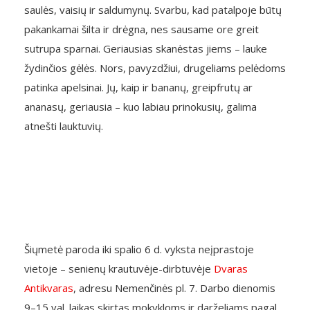
saulės, vaisių ir saldumynų. Svarbu, kad patalpoje būtų
pakankamai šilta ir drėgna, nes sausame ore greit
sutrupa sparnai. Geriausias skanėstas jiems – lauke
žydinčios gėlės. Nors, pavyzdžiui, drugeliams pelėdoms
patinka apelsinai. Jų, kaip ir bananų, greipfrutų ar
ananasų, geriausia – kuo labiau prinokusių, galima
atnešti lauktuvių.
Šiųmetė paroda iki spalio 6 d. vyksta neįprastoje
vietoje – senienų krautuvėje-dirbtuvėje
Dvaras
Antikvaras
, adresu Nemenčinės pl. 7. Darbo dienomis
9–15 val. laikas skirtas mokykloms ir darželiams pagal