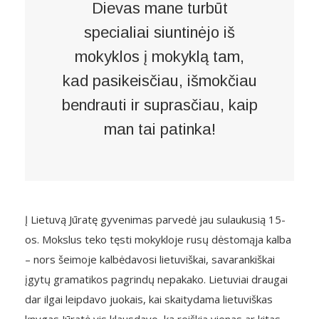
Dievas mane turbūt
specialiai siuntinėjo iš
mokyklos į mokyklą tam,
kad pasikeisčiau, išmokčiau
bendrauti ir suprasčiau, kaip
man tai patinka!
Į Lietuvą Jūratę gyvenimas parvedė jau sulaukusią 15-
os. Mokslus teko tęsti mokykloje rusų dėstomąja kalba
– nors šeimoje kalbėdavosi lietuviškai, savarankiškai
įgytų gramatikos pagrindų nepakako. Lietuviai draugai
dar ilgai leipdavo juokais, kai skaitydama lietuviškas
knygas Jūratė vis klausdavo, ką reiškia vienas ar kitas