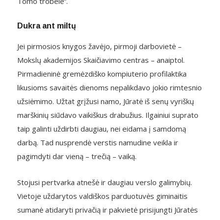
Tomo trobelė“.
Dukra ant miltų
Jei pirmosios knygos žavėjo, pirmoji darbovietė –
Mokslų akademijos Skaičiavimo centras – anaiptol.
Pirmadieninė gremėzdiško kompiuterio profilaktika
likusioms savaitės dienoms nepalikdavo jokio rimtesnio
užsiėmimo. Užtat grįžusi namo, Jūratė iš senų vyriškų
marškinių siūdavo vaikiškus drabužius. Ilgainiui suprato
taip galinti uždirbti daugiau, nei eidama į samdomą
darbą. Tad nusprendė verstis namudine veikla ir
pagimdyti dar vieną – trečią – vaiką.
Stojusi pertvarka atnešė ir daugiau verslo galimybių.
Vietoje uždarytos valdiškos parduotuvės giminaitis
sumanė atidaryti privačią ir pakvietė prisijungti Jūratės