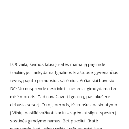
Iš 9 vaikų šeimos kilusi Jūratės mama ją pagimdė
traukinyje. Lankydama Ignalinos kraštuose gyvenančius
tėvus, pajuto pirmuosius sąrėmius. Arčiausiai buvusio
Dūkšto nusprendė nesirinkti – neseniai gimdydama ten
mirė moteris. Tad nuvažiavo į Ignaliną, pas akušere
dirbusią seserį. O toji, berods, išsiruošusi pasimatymo
į Vilnių, pasiūlė važiuoti kartu – sąrėmiai silpni, spėsim į
sostinės gimdymo namus. Bet pakeliui Jūratė
nusprendė, kad į Vilnių reikia įvažiuoti oriai, kaip