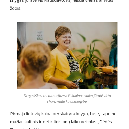
žodis.
Drugeliškos metamorfozės: iš kuklaus vaiko Jūratė virto
charizmatiška asmenybe.
Pirmąja lietuvių kalba perskaityta knyga, beje, tapo ne
mažiau kultinis ir deficitinis anų laikų veikalas „Dėdės