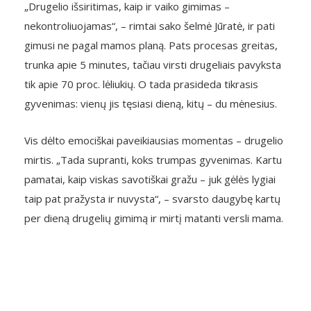
„Drugelio išsiritimas, kaip ir vaiko gimimas –
nekontroliuojamas“, – rimtai sako šelmė Jūratė, ir pati
gimusi ne pagal mamos planą. Pats procesas greitas,
trunka apie 5 minutes, tačiau virsti drugeliais pavyksta
tik apie 70 proc. lėliukių. O tada prasideda tikrasis
gyvenimas: vienų jis tęsiasi dieną, kitų – du mėnesius.
Vis dėlto emociškai paveikiausias momentas – drugelio
mirtis. „Tada supranti, koks trumpas gyvenimas. Kartu
pamatai, kaip viskas savotiškai gražu – juk gėlės lygiai
taip pat pražysta ir nuvysta“, – svarsto daugybę kartų
per dieną drugelių gimimą ir mirtį matanti versli mama.