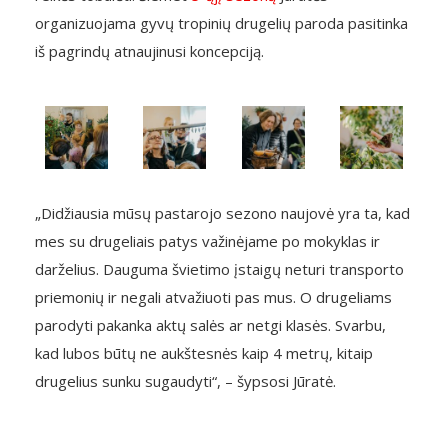
organizuojama gyvų tropinių drugelių paroda pasitinka
iš pagrindų atnaujinusi koncepciją.
„Didžiausia mūsų pastarojo sezono naujovė yra ta, kad
mes su drugeliais patys važinėjame po mokyklas ir
darželius. Dauguma švietimo įstaigų neturi transporto
priemonių ir negali atvažiuoti pas mus. O drugeliams
parodyti pakanka aktų salės ar netgi klasės. Svarbu,
kad lubos būtų ne aukštesnės kaip 4 metrų, kitaip
drugelius sunku sugaudyti“, – šypsosi Jūratė.