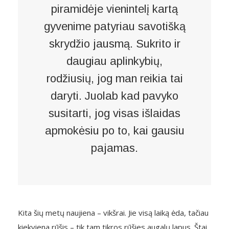
piramidėje vienintelį kartą
gyvenime patyriau savotišką
skrydžio jausmą. Sukrito ir
daugiau aplinkybių,
rodžiusių, jog man reikia tai
daryti. Juolab kad pavyko
susitarti, jog visas išlaidas
apmokėsiu po to, kai gausiu
pajamas.
Kita šių metų naujiena – vikšrai. Jie visą laiką ėda, tačiau
kiekviena rūšis – tik tam tikros rūšies augalų lapus. Štai