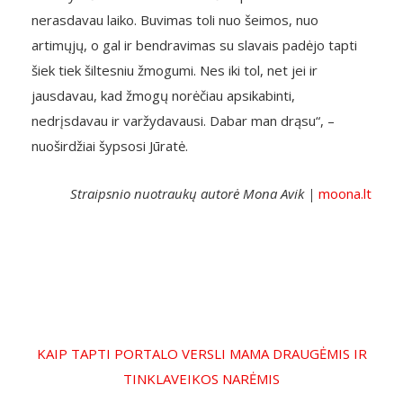
nerasdavau laiko. Buvimas toli nuo šeimos, nuo
artimųjų, o gal ir bendravimas su slavais padėjo tapti
šiek tiek šiltesniu žmogumi. Nes iki tol, net jei ir
jausdavau, kad žmogų norėčiau apsikabinti,
nedrįsdavau ir varžydavausi. Dabar man drąsu“, –
nuoširdžiai šypsosi Jūratė.
Straipsnio nuotraukų autorė Mona Avik |
moona.lt
KAIP TAPTI PORTALO VERSLI MAMA DRAUGĖMIS IR
TINKLAVEIKOS NARĖMIS