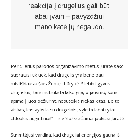
reakcija į drugelius gali būti
labai įvairi – pavyzdžiui,
mano katė jų negaudo.
Per 5-erius parodos organizavimo metus Jūratė sako
supratusi tik tiek, kad drugelis yra bene pati
mistiškiausia šios Žemės būtybė. Stebint gyvus
drugelius, tarsi nutrūksta laiko gija, o jausmo, kuris
apima į juos bežiūrint, nesuteikia niekas kitas. Be to,
viskas, kas vyksta su drugeliais, vyksta labai tyliai.
„Idealūs augintiniai!“ – ir vėl užkrečiamai juokiasi Jūratė.
Surimtėjusi vardina, kad drugeliai energijos gauna iš