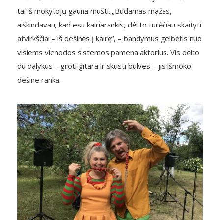
tai iš mokytojų gauna mušti. „Būdamas mažas,
aiškindavau, kad esu kairiarankis, dėl to turėčiau skaityti
atvirkščiai – iš dešinės į kairę“, – bandymus gelbėtis nuo
visiems vienodos sistemos pamena aktorius. Vis dėlto
du dalykus – groti gitara ir skusti bulves – jis išmoko
dešine ranka.