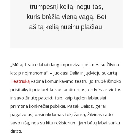
trumpesnį kelią, negu tas,
kuris brėžia vieną vagą. Bet
aš tą kelią nueinu plačiau.
„Mūsų teatre labai daug improvizacijos, nes su Žilvinu
kitaip neįmanoma“, – juokiasi Dalia ir jųdviejų sukurtą
Teatriuką
vadina komunikavimo teatru. Jo trupė išmoko
prisitaikyti prie bet kokios auditorijos, erdvės ar vietos
ir savo žinutę pateikti taip, kaip tądien labiausiai
priimtina konkrečiai publikai. Pasak Dalios, gerai
pagalvojus, pasirinkdamas tokį žanrą, Žilvinas rado
savo nišą, nes su kitu režisieriumi jam būtų labai sunku
dirbti.