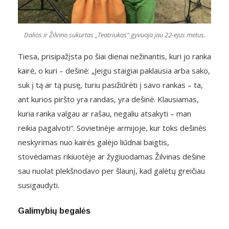
Dalios ir Žilvino sukurtas „Teatriukas“ gyvuoja jau 22-ejus metus.
Tiesa, prisipažįsta po šiai dienai nežinantis, kuri jo ranka
kairė, o kuri – dešinė: „Jeigu staigiai paklausia arba sako,
suk į tą ar tą pusę, turiu pasižiūrėti į savo rankas – ta,
ant kurios piršto yra randas, yra dešinė. Klausiamas,
kuria ranka valgau ar rašau, negaliu atsakyti – man
reikia pagalvoti“. Sovietinėje armijoje, kur toks dešinės
neskyrimas nuo kairės galėjo liūdnai baigtis,
stovėdamas rikiuotėje ar žygiuodamas Žilvinas dešine
sau nuolat plekšnodavo per šlaunį, kad galėtų greičiau
susigaudyti.
Galimybių begalės