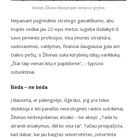
Kartais Žilvino klausytojais tampa ir grybai.
Nepaisant pagrindinio stratego gaivališkumo, abu
trupės vedliai jau 22-ejus metus sugeba išsilaikyti iš
savo pirminės profesijos. Visa įmonės struktūra,
vadovavimas, valdymas, finansai daugiausia gula ant
Dalios pečių, o Žilvinas suka kūrybinių idėjų varikliuką.
„Štai taip vienas kitą ir papildome“, – šypsosi
sutuoktiniai.
Bėda – ne bėda
Į klausimą, ar palengvėjo, išgirdus, jog yra tokia
disleksija ir kiti panašūs neurologinės raidos sutrikimai,
Žilvinas nedvejodamas atsako – be abejo: „Tada tu
atrandi atsakymus, dėl ko visa tai“. Tačiau prisipažįsta,
kad dabar, kai jau baigtas universitetas, įsitvirtinta