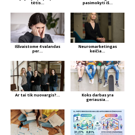
tėtis...
pasimokyti iš...
Iššvaistome 4 valandas
Neuromarketingas
per...
keičia...
Ar tai tik nuovargis?...
Koks darbas yra
geriausia...