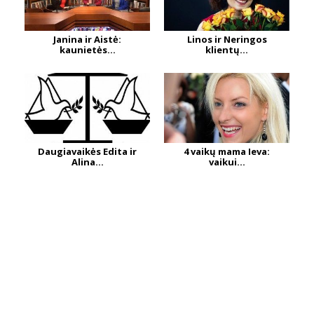
Janina ir Aistė:
Linos ir Neringos
kaunietės...
klientų...
Daugiavaikės Edita ir
4 vaikų mama Ieva:
Alina...
vaikui...