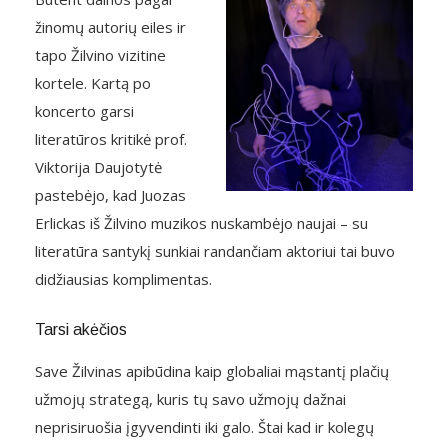
žinomų autorių eiles ir
tapo Žilvino vizitine
kortele. Kartą po
koncerto garsi
literatūros kritikė prof.
Viktorija Daujotytė
pastebėjo, kad Juozas
Erlickas iš Žilvino muzikos nuskambėjo naujai – su
literatūra santykį sunkiai randančiam aktoriui tai buvo
didžiausias komplimentas.
Tarsi akėčios
Save Žilvinas apibūdina kaip globaliai mąstantį plačių
užmojų strategą, kuris tų savo užmojų dažnai
neprisiruošia įgyvendinti iki galo. Štai kad ir kolegų