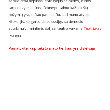
žodžio arba nepilnas, aptrupėjusias raides, kurios
tarpusavyje keičiasi, šokinėja. Galbūt kažkiek šių
požymių yra, tačiau pats jaučiu, kad mano atvejis –
kitoks. Jis, ko gero, labiau susijęs su dėmesio
sutrikimu“, – mintimis dalijasi teatro vaikams
Teatriukas
įkūrėjas.
Pamatykite, kaip tekstą mato tie, kam yra disleksija.