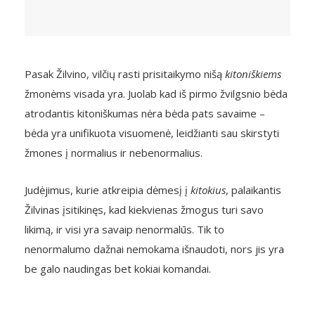
Pasak Žilvino, vilčių rasti prisitaikymo nišą
kitoniškiems
žmonėms visada yra. Juolab kad iš pirmo žvilgsnio bėda
atrodantis kitoniškumas nėra bėda pats savaime –
bėda yra unifikuota visuomenė, leidžianti sau skirstyti
žmones į normalius ir nebenormalius.
Judėjimus, kurie atkreipia dėmesį į
kitokius
, palaikantis
Žilvinas įsitikinęs, kad kiekvienas žmogus turi savo
likimą, ir visi yra savaip nenormalūs. Tik to
nenormalumo dažnai nemokama išnaudoti, nors jis yra
be galo naudingas bet kokiai komandai.