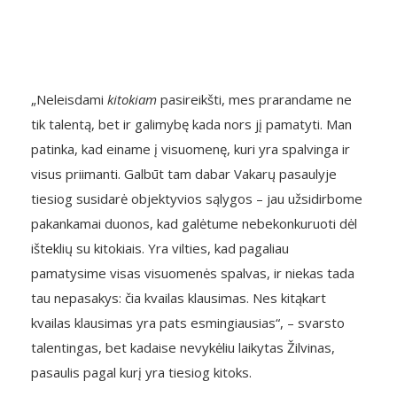
„Neleisdami
kitokiam
pasireikšti, mes prarandame ne
tik talentą, bet ir galimybę kada nors jį pamatyti. Man
patinka, kad einame į visuomenę, kuri yra spalvinga ir
visus priimanti. Galbūt tam dabar Vakarų pasaulyje
tiesiog susidarė objektyvios sąlygos – jau užsidirbome
pakankamai duonos, kad galėtume nebekonkuruoti dėl
išteklių su kitokiais. Yra vilties, kad pagaliau
pamatysime visas visuomenės spalvas, ir niekas tada
tau nepasakys: čia kvailas klausimas. Nes kitąkart
kvailas klausimas yra pats esmingiausias“, – svarsto
talentingas, bet kadaise nevykėliu laikytas Žilvinas,
pasaulis pagal kurį yra tiesiog kitoks.