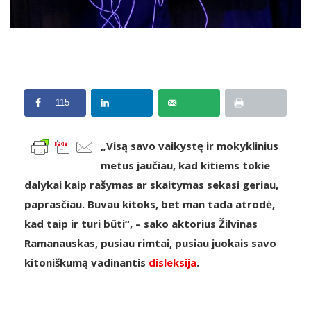
115
„Visą savo vaikystę ir mokyklinius
metus jaučiau, kad kitiems tokie
dalykai kaip rašymas ar skaitymas sekasi geriau,
paprasčiau. Buvau kitoks, bet man tada atrodė,
kad taip ir turi būti“, – sako aktorius Žilvinas
Ramanauskas, pusiau rimtai, pusiau juokais savo
kitoniškumą vadinantis
disleksija
.