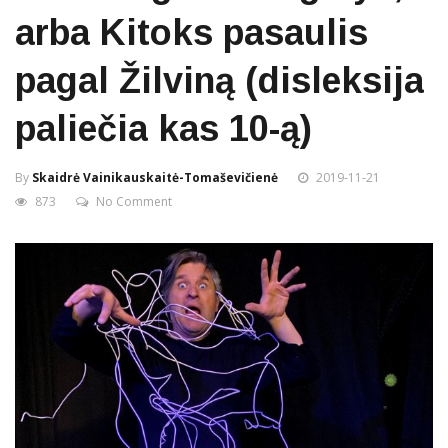
arba Kitoks pasaulis
pagal Žilviną (disleksija
paliečia kas 10-ą)
By
Skaidrė Vainikauskaitė-Tomaševičienė
2019-11-21
873
No Comment