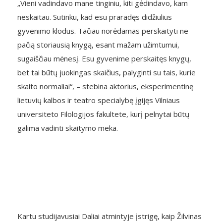
„Vieni vadindavo mane tinginiu, kiti gėdindavo, kam
neskaitau. Sutinku, kad esu praradęs didžiulius
gyvenimo klodus. Tačiau norėdamas perskaityti ne
pačią storiausią knygą, esant mažam užimtumui,
sugaiščiau mėnesį. Esu gyvenime perskaitęs knygų,
bet tai būtų juokingas skaičius, palyginti su tais, kurie
skaito normaliai“, – stebina aktorius, eksperimentinę
lietuvių kalbos ir teatro specialybę įgijęs Vilniaus
universiteto Filologijos fakultete, kurį pelnytai būtų
galima vadinti skaitymo meka.
Kartu studijavusiai Daliai atmintyje įstrigę, kaip Žilvinas