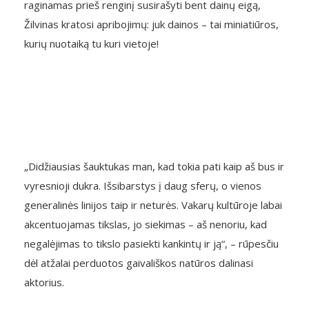
raginamas prieš renginį susirašyti bent dainų eigą,
Žilvinas kratosi apribojimų: juk dainos – tai miniatiūros,
kurių nuotaiką tu kuri vietoje!
„Didžiausias šauktukas man, kad tokia pati kaip aš bus ir
vyresnioji dukra. Išsibarstys į daug sferų, o vienos
generalinės linijos taip ir neturės. Vakarų kultūroje labai
akcentuojamas tikslas, jo siekimas – aš nenoriu, kad
negalėjimas to tikslo pasiekti kankintų ir ją“, – rūpesčiu
dėl atžalai perduotos gaivališkos natūros dalinasi
aktorius.