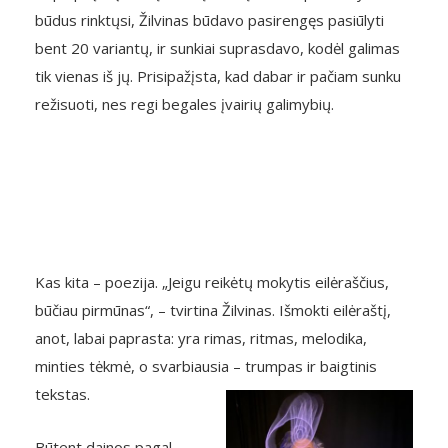
būdus rinktųsi, Žilvinas būdavo pasirengęs pasiūlyti
bent 20 variantų, ir sunkiai suprasdavo, kodėl galimas
tik vienas iš jų. Prisipažįsta, kad dabar ir pačiam sunku
režisuoti, nes regi begales įvairių galimybių.
Kas kita – poezija. „Jeigu reikėtų mokytis eilėraščius,
būčiau pirmūnas“, – tvirtina Žilvinas. Išmokti eilėraštį,
anot, labai paprasta: yra rimas, ritmas, melodika,
minties tėkmė, o svarbiausia – trumpas ir baigtinis
tekstas.
Būtent dainos pagal