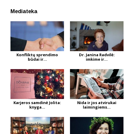
Mediateka
Konfliktų sprendimo
Dr. Janina Radvilė:
būdai ir...
imkime ir...
Karjeros samdinė Jolita:
Nida ir jos atvirukai
knyga...
laimingiems...