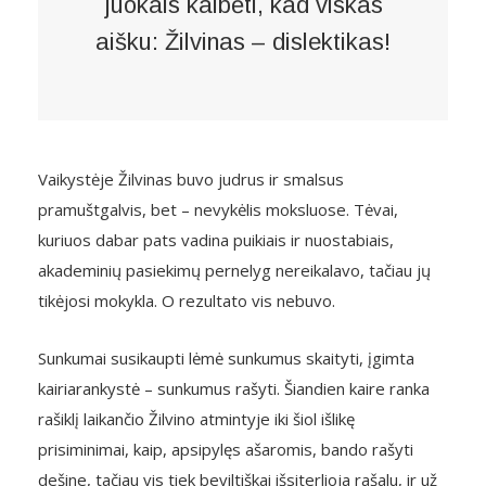
juokais kalbėti, kad viskas
aišku: Žilvinas – dislektikas!
Vaikystėje Žilvinas buvo judrus ir smalsus
pramuštgalvis, bet – nevykėlis moksluose. Tėvai,
kuriuos dabar pats vadina puikiais ir nuostabiais,
akademinių pasiekimų pernelyg nereikalavo, tačiau jų
tikėjosi mokykla. O rezultato vis nebuvo.
Sunkumai susikaupti lėmė sunkumus skaityti, įgimta
kairiarankystė – sunkumus rašyti. Šiandien kaire ranka
rašiklį laikančio Žilvino atmintyje iki šiol išlikę
prisiminimai, kaip, apsipylęs ašaromis, bando rašyti
dešine, tačiau vis tiek beviltiškai išsiterlioja rašalu, ir už