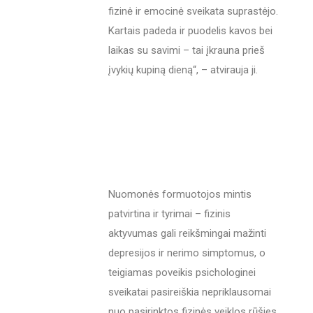
fizinė ir emocinė sveikata suprastėjo.
Kartais padeda ir puodelis kavos bei
laikas su savimi – tai įkrauna prieš
įvykių kupiną dieną“, – atvirauja ji.
Nuomonės formuotojos mintis
patvirtina ir tyrimai – fizinis
aktyvumas gali reikšmingai mažinti
depresijos ir nerimo simptomus, o
teigiamas poveikis psichologinei
sveikatai pasireiškia nepriklausomai
nuo pasirinktos fizinės veiklos rūšies