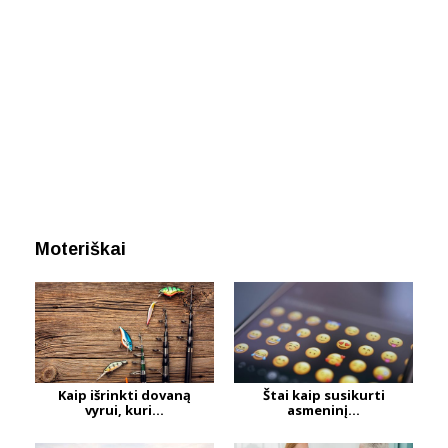
Moteriškai
Kaip išrinkti dovaną
Štai kaip susikurti
vyrui, kuri...
asmeninį...