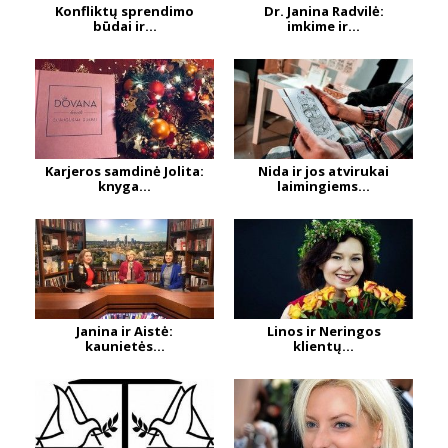
Konfliktų sprendimo
Dr. Janina Radvilė:
būdai ir...
imkime ir...
Karjeros samdinė Jolita:
Nida ir jos atvirukai
knyga...
laimingiems...
Janina ir Aistė:
Linos ir Neringos
kaunietės...
klientų...