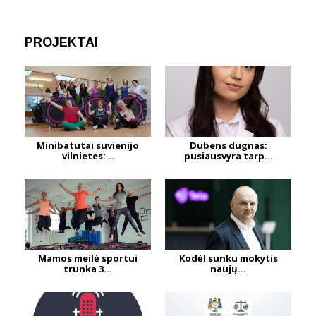
PROJEKTAI
Minibatutai suvienijo
Dubens dugnas:
vilnietes:...
pusiausvyra tarp...
Mamos meilė sportui
Kodėl sunku mokytis
trunka 3...
naujų...