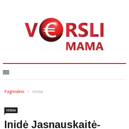
Pagrindinis
Veidai
VEIDAI
Inidė Jasnauskaitė-