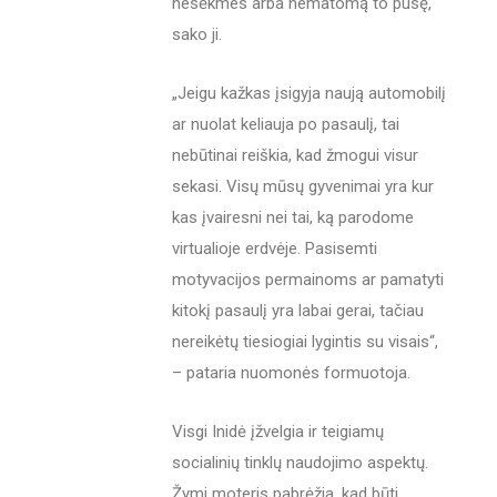
nesėkmes arba nematomą to pusę,
sako ji.
„Jeigu kažkas įsigyja naują automobilį
ar nuolat keliauja po pasaulį, tai
nebūtinai reiškia, kad žmogui visur
sekasi. Visų mūsų gyvenimai yra kur
kas įvairesni nei tai, ką parodome
virtualioje erdvėje. Pasisemti
motyvacijos permainoms ar pamatyti
kitokį pasaulį yra labai gerai, tačiau
nereikėtų tiesiogiai lygintis su visais“,
– pataria nuomonės formuotoja.
Visgi Inidė įžvelgia ir teigiamų
socialinių tinklų naudojimo aspektų.
Žymi moteris pabrėžia, kad būti