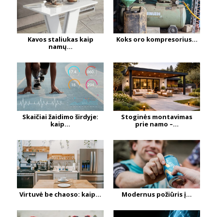
Kavos staliukas kaip
Koks oro kompresorius...
namų...
Skaičiai žaidimo širdyje:
Stoginės montavimas
kaip...
prie namo –...
Virtuvė be chaoso: kaip...
Modernus požiūris į...