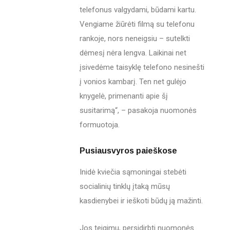
telefonus valgydami, būdami kartu.
Vengiame žiūrėti filmą su telefonu
rankoje, nors neneigsiu – sutelkti
dėmesį nėra lengva. Laikinai net
įsivedėme taisyklę telefono nesinešti
į vonios kambarį. Ten net gulėjo
knygelė, primenanti apie šį
susitarimą“, – pasakoja nuomonės
formuotoja.
Pusiausvyros paieškose
Inidė kviečia sąmoningai stebėti
socialinių tinklų įtaką mūsų
kasdienybei ir ieškoti būdų ją mažinti.
Jos teigimu, persidirbti nuomonės