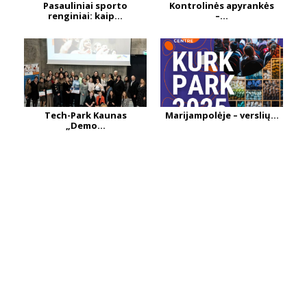
Pasauliniai sporto
Kontrolinės apyrankės
renginiai: kaip...
–...
Tech-Park Kaunas
Marijampolėje – verslių...
„Demo...