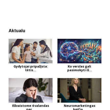
Aktualu
Gydytojai pripažįsta:
Ko verslas gali
tėtis...
pasimokyti iš...
Iššvaistome 4 valandas
Neuromarketingas
per...
keičia...