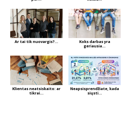
Ar tai tik nuovargis?...
Koks darbas yra
geriausia...
Klientas neatsiskaito: ar
Neapsisprendžiate, kada
tikrai...
siųsti...