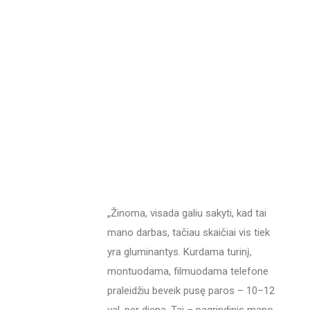
„Žinoma, visada galiu sakyti, kad tai
mano darbas, tačiau skaičiai vis tiek
yra gluminantys. Kurdama turinį,
montuodama, filmuodama telefone
praleidžiu beveik pusę paros – 10–12
val. per dieną. Tai – pagrindinis mano