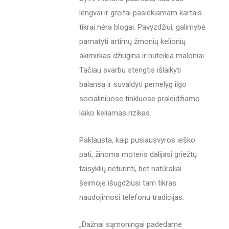
lengvai ir greitai pasiekiamam kartais
tikrai nėra blogai. Pavyzdžiui, galimybė
pamatyti artimų žmonių kelionių
akimirkas džiugina ir nuteikia maloniai.
Tačiau svarbu stengtis išlaikyti
balansą ir suvaldyti pernelyg ilgo
socialiniuose tinkluose praleidžiamo
laiko keliamas rizikas.
Paklausta, kaip pusiausvyros ieško
pati, žinoma moteris dalijasi griežtų
taisyklių neturinti, bet natūraliai
šeimoje išugdžiusi tam tikras
naudojimosi telefonu tradicijas.
„Dažnai sąmoningai padedame