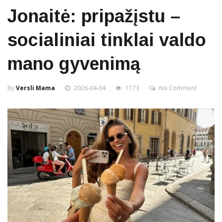
Jonaitė: pripažįstu –
socialiniai tinklai valdo
mano gyvenimą
By
Versli Mama
2026-04-04
1173
No Comment