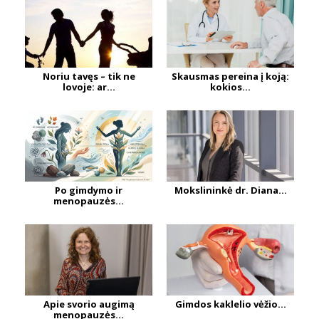
Noriu tavęs – tik ne
Skausmas pereina į koją:
lovoje: ar...
kokios...
Po gimdymo ir
Mokslininkė dr. Diana...
menopauzės...
Apie svorio augimą
Gimdos kaklelio vėžio...
menopauzės...