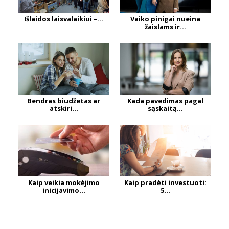
Išlaidos laisvalaikiui –...
Vaiko pinigai nueina
žaislams ir...
Bendras biudžetas ar
Kada pavedimas pagal
atskiri...
sąskaitą...
Kaip veikia mokėjimo
Kaip pradėti investuoti:
inicijavimo...
5...