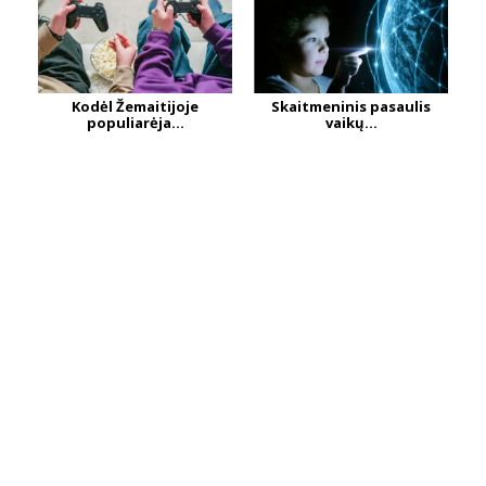
Kodėl Žemaitijoje
Skaitmeninis pasaulis
populiarėja...
vaikų...