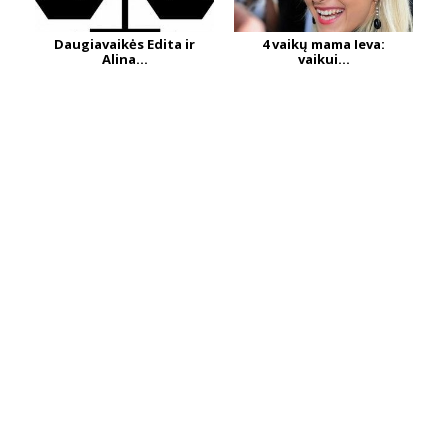
Daugiavaikės Edita ir
4 vaikų mama Ieva:
Alina...
vaikui...