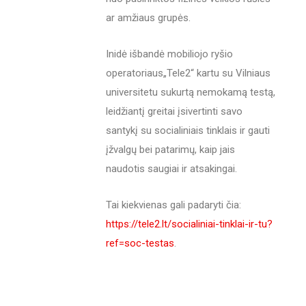
ar amžiaus grupės.
Inidė išbandė mobiliojo ryšio
operatoriaus„Tele2“ kartu su Vilniaus
universitetu sukurtą nemokamą testą,
leidžiantį greitai įsivertinti savo
santykį su socialiniais tinklais ir gauti
įžvalgų bei patarimų, kaip jais
naudotis saugiai ir atsakingai.
Tai kiekvienas gali padaryti čia:
https://tele2.lt/socialiniai-tinklai-ir-tu?
ref=soc-testas
.