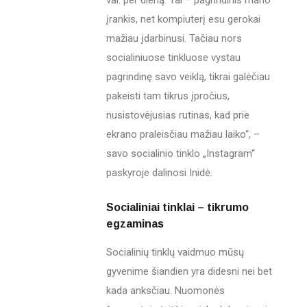
įrankis, net kompiuterį esu gerokai
mažiau įdarbinusi. Tačiau nors
socialiniuose tinkluose vystau
pagrindinę savo veiklą, tikrai galėčiau
pakeisti tam tikrus įpročius,
nusistovėjusias rutinas, kad prie
ekrano praleisčiau mažiau laiko“, –
savo socialinio tinklo „Instagram“
paskyroje dalinosi Inidė.
Socialiniai tinklai – tikrumo
egzaminas
Socialinių tinklų vaidmuo mūsų
gyvenime šiandien yra didesni nei bet
kada anksčiau. Nuomonės