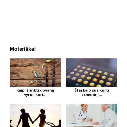
Moteriškai
Kaip išrinkti dovaną
Štai kaip susikurti
vyrui, kuri...
asmeninį...