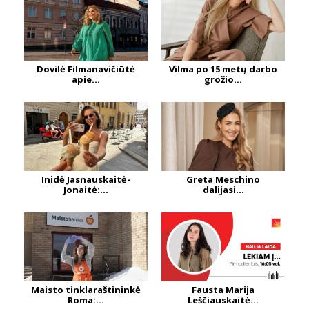
Dovilė Filmanavičiūtė
Vilma po 15 metų darbo
apie...
grožio...
Inidė Jasnauskaitė-
Greta Meschino
Jonaitė:...
dalijasi...
Maisto tinklaraštininkė
Fausta Marija
Roma:...
Leščiauskaitė...