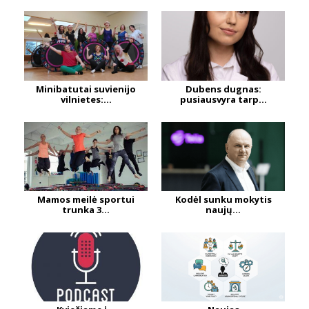
Minibatutai suvienijo
Dubens dugnas:
vilnietes:...
pusiausvyra tarp...
Mamos meilė sportui
Kodėl sunku mokytis
trunka 3...
naujų...