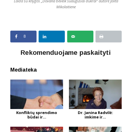
Laida su knygos „Dovana beveik suaugusiai dukrai“ autore Jolita
Mikolaitiene
8
Rekomenduojame paskaityti
Mediateka
Konfliktų sprendimo
Dr. Janina Radvilė:
būdai ir...
imkime ir...