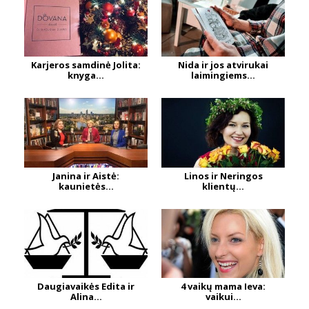
Karjeros samdinė Jolita:
Nida ir jos atvirukai
knyga...
laimingiems...
Janina ir Aistė:
Linos ir Neringos
kaunietės...
klientų...
Daugiavaikės Edita ir
4 vaikų mama Ieva:
Alina...
vaikui...