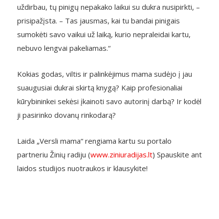
uždirbau, tų pinigų nepakako laikui su dukra nusipirkti, –
prisipažįsta. – Tas jausmas, kai tu bandai pinigais
sumokėti savo vaikui už laiką, kurio nepraleidai kartu,
nebuvo lengvai pakeliamas.“
Kokias godas, viltis ir palinkėjimus mama sudėjo į jau
suaugusiai dukrai skirtą knygą? Kaip profesionaliai
kūrybininkei sekėsi įkainoti savo autorinį darbą? Ir kodėl
ji pasirinko dovanų rinkodarą?
Laida „Versli mama“ rengiama kartu su portalo
partneriu Žinių radiju (
www.ziniuradijas.lt
) Spauskite ant
laidos studijos nuotraukos ir klausykite!