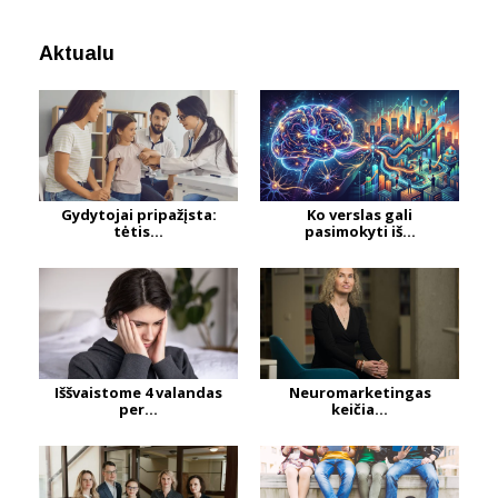
Aktualu
Gydytojai pripažįsta:
Ko verslas gali
tėtis...
pasimokyti iš...
Iššvaistome 4 valandas
Neuromarketingas
per...
keičia...