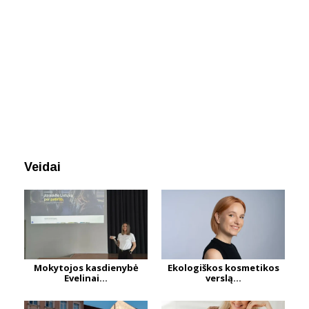
Veidai
Mokytojos kasdienybė
Ekologiškos kosmetikos
Evelinai...
verslą...