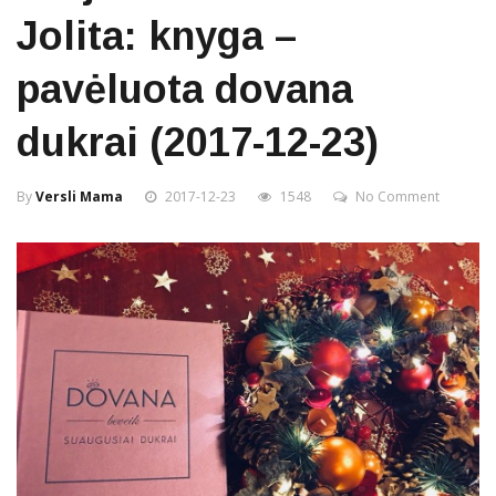
Jolita: knyga –
pavėluota dovana
dukrai (2017-12-23)
By
Versli Mama
2017-12-23
1548
No Comment