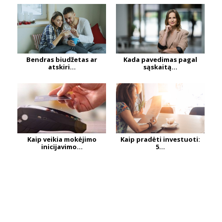
Bendras biudžetas ar
Kada pavedimas pagal
atskiri...
sąskaitą...
Kaip veikia mokėjimo
Kaip pradėti investuoti:
inicijavimo...
5...