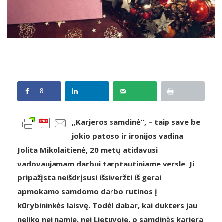
8
„Karjeros samdinė“, – taip save be
jokio patoso ir ironijos vadina
Jolita Mikolaitienė, 20 metų atidavusi
vadovaujamam darbui tarptautiniame versle. Ji
pripažįsta neišdrįsusi išsiveržti iš gerai
apmokamo samdomo darbo rutinos į
kūrybininkės laisvę. Todėl dabar, kai dukters jau
neliko nei namie, nei Lietuvoje, o samdinės karjera