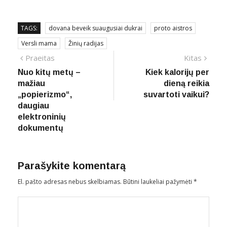
TAGS:
dovana beveik suaugusiai dukrai
proto aistros
Versli mama
Žinių radijas
Navigacija
Previous
Next
Praeitas
Kitas
post:
post:
Nuo kitų metų –
Kiek kalorijų per
tarp
mažiau
dieną reikia
įrašų
„popierizmo“,
suvartoti vaikui?
daugiau
elektroninių
dokumentų
Parašykite komentarą
El. pašto adresas nebus skelbiamas.
Būtini laukeliai pažymėti
*