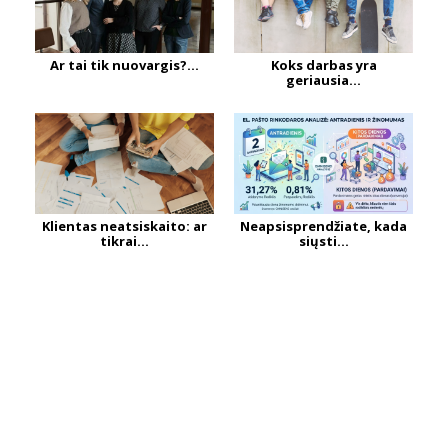
Ar tai tik nuovargis?...
Koks darbas yra
geriausia...
Klientas neatsiskaito: ar
Neapsisprendžiate, kada
tikrai...
siųsti...