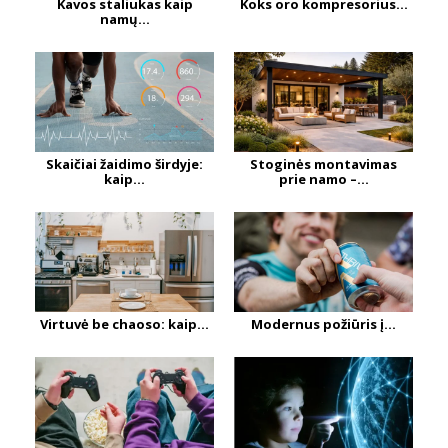
Kavos staliukas kaip
Koks oro kompresorius...
namų...
Skaičiai žaidimo širdyje:
Stoginės montavimas
kaip...
prie namo –...
Virtuvė be chaoso: kaip...
Modernus požiūris į...