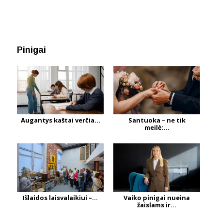
Pinigai
Augantys kaštai verčia...
Santuoka – ne tik
meilė:...
Išlaidos laisvalaikiui –...
Vaiko pinigai nueina
žaislams ir...