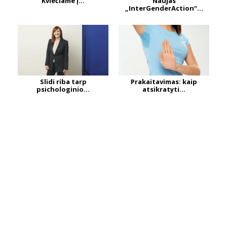
Kviečiame į...
Naujas
„InterGenderAction“...
Slidi riba tarp
Prakaitavimas: kaip
psichologinio...
atsikratyti...