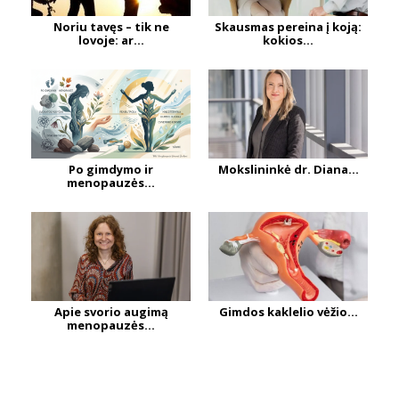
Noriu tavęs – tik ne
Skausmas pereina į koją:
lovoje: ar...
kokios...
Po gimdymo ir
Mokslininkė dr. Diana...
menopauzės...
Apie svorio augimą
Gimdos kaklelio vėžio...
menopauzės...