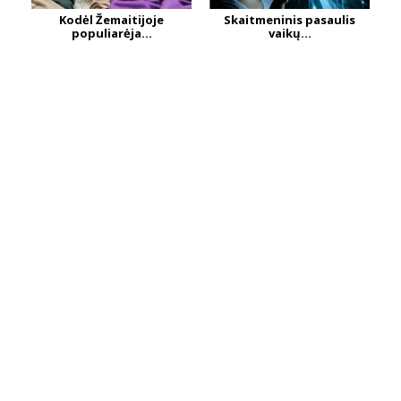
Kodėl Žemaitijoje
Skaitmeninis pasaulis
populiarėja...
vaikų...