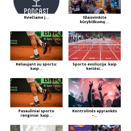
Kviečiame į...
Išlaisvinkite
kūrybiškumą:...
Keliaujant su sportu:
Sporto evoliucija: kaip
kaip...
keitėsi...
Pasauliniai sporto
Kontrolinės apyrankės
renginiai: kaip...
–...