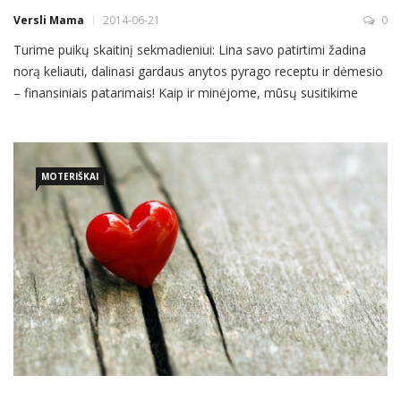
Versli Mama
2014-06-21
0
Turime puikų skaitinį sekmadieniui: Lina savo patirtimi žadina
norą keliauti, dalinasi gardaus anytos pyrago receptu ir dėmesio
– finansiniais patarimais! Kaip ir minėjome, mūsų susitikime
dalyvavo ir Lina su vaikučiais Simu (3,5 m.) ir Egle (9 mėn.),
pasiįdomaukim, ką ji veikia ir mėgsta, kuo gyvena. Linos
profesinė veikla yra susijusi su taupymo produktais, siūlomais
MOTERIŠKAI