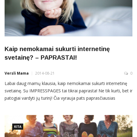
Kaip nemokamai sukurti internetinę
svetainę? – PAPRASTAI!
Versli Mama
2014-08-21
0
Labai daug mamų klausia, kaip nemokamai sukurti internetinę
svetainę. Su IMPRESSPAGES tai tikrai paprasta! Ne tik kurti, bet ir
patogiai vardyti jų turinį! Čia vyrauja pats paprasčiausias
principas „vilk ir mesk“. Nori parduoti, reklamuoti, rašyti, siūlyti,
bendrauti – pirmyn!
KITA