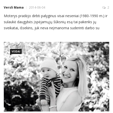
Versli Mama
2014-06-04
2
Moterys pradėjo dirbti palyginus visai neseniai (1980-1990 m.) ir
sulaukė daugybės įspėjamųjų šūksnių esą tai pakenks jų
sveikatai, išsekins, juk neva neįmanoma suderinti darbo su
visaverčiu rūpinimusi šeimos gerove. Dabar galime drąsiai
tvirtinti, kad tai netiesa: darbas ir šeimos interesai yra puikiai
suderinami. Maža to, naujausi tyrimai rodo, kad moterys,
atliekančios
VEIDAI