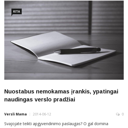
turiu turiu… turiu tiek daug padaryti!
KITA
Nuostabus nemokamas įrankis, ypatingai
naudingas verslo pradžiai
Versli Mama
2014-06-12
0
Svajojate teikti apgyvendinimo paslaugas? O gal domina