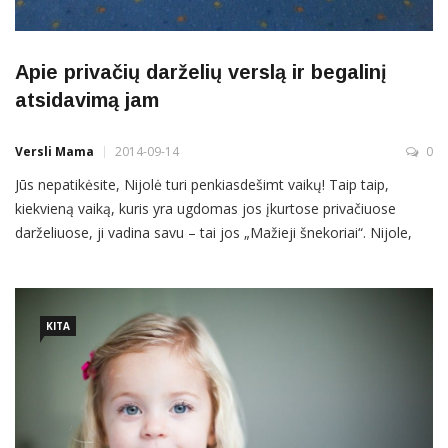
Apie privačių darželių verslą ir begalinį
atsidavimą jam
Versli Mama
2014-09-14
0
Jūs nepatikėsite, Nijolė turi penkiasdešimt vaikų! Taip taip,
kiekvieną vaiką, kuris yra ugdomas jos įkurtose privačiuose
darželiuose, ji vadina savu – tai jos „Mažieji šnekoriai“. Nijole,
papasakokite, kaip viskas prasidėjo? Kokia privačių darželių
„Mažieji šnekoriai“ istorija? Kaip jie
KITA