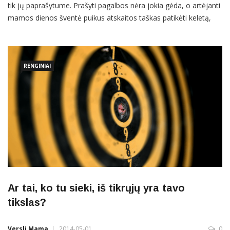
tik jų paprašytume. Prašyti pagalbos nėra jokia gėda, o artėjanti
mamos dienos šventė puikus atskaitos taškas patikėti keletą,
kad ir mažyčių namų ruošos ar vaiko priežiūros darbelių
vyrams tam, kad galėtumėme atsikvėpti, žengti žingsnelį
savirealizacijos kryptimi, kuri mums yra tokia svarbi. Patikinam,
nei
RENGINIAI
Ar tai, ko tu sieki, iš tikrųjų yra tavo
tikslas?
Versli Mama
2014-05-01
0