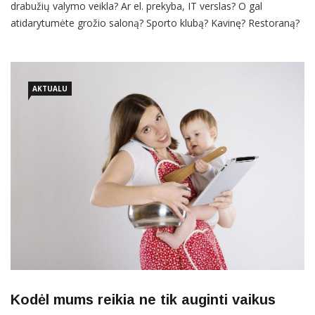
drabužių valymo veikla? Ar el. prekyba, IT verslas? O gal
atidarytumėte grožio saloną? Sporto klubą? Kavinę? Restoraną?
Maisto prekių ar sendaikčių parduotuvę? Ar gerintumėte
infrastruktūrą teikdami keleivių vežimo paslaugas? NUO KO
PRADĖTI VERSLĄ ŠIOSE SRITYSE? Kokie leidimai, reikalavimai
keliami? Jums padės tikrai
AKTUALU
Kodėl mums reikia ne tik auginti vaikus