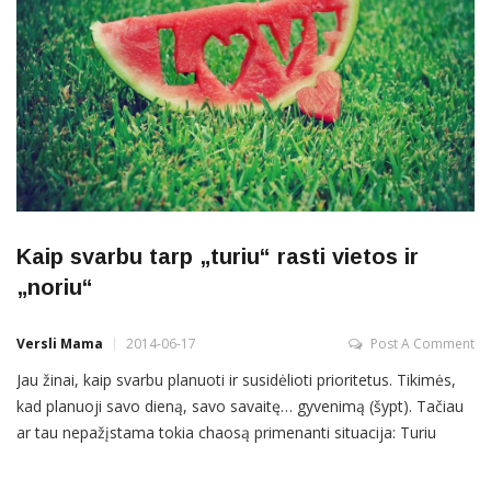
Kaip svarbu tarp „turiu“ rasti vietos ir
„noriu“
Versli Mama
2014-06-17
Post A Comment
Jau žinai, kaip svarbu planuoti ir susidėlioti prioritetus. Tikimės,
kad planuoji savo dieną, savo savaitę… gyvenimą (šypt). Tačiau
ar tau nepažįstama tokia chaosą primenanti situacija: Turiu
sutvarkyti namus, turiu pagaminti valgyti, turiu nuvykti į
polikliniką, turiu paskambinti, turiu pasveikinti, turiu susitikti, turiu