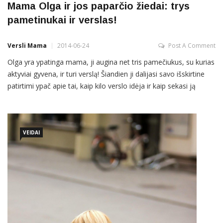
Mama Olga ir jos paparčio žiedai: trys
pametinukai ir verslas!
Versli Mama
2014-06-24
Post A Comment
Olga yra ypatinga mama, ji augina net tris pamečiukus, su kurias
aktyviai gyvena, ir turi verslą! Šiandien ji dalijasi savo išskirtine
patirtimi ypač apie tai, kaip kilo verslo idėja ir kaip sekasi ją
plėtoti, kokie sunkumai, kaip juos įveikė. Sakykit, kaip gimė jūsų
verslas? Olga: „Iš tiesų verslas išsirutuliojo iš „mamiškos“
rutinos: kai gimė pirmagimis, […]
VEIDAI