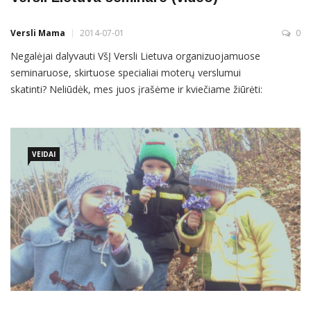
Versli Mama
2014-07-01
0
Negalėjai dalyvauti VšĮ Versli Lietuva organizuojamuose
seminaruose, skirtuose specialiai moterų verslumui
skatinti? Neliūdėk, mes juos įrašėme ir kviečiame žiūrėti:
čia Kristina ir jos marokietiško restorano „Maghrib“ sėkmės
istorija. Tikra įkvėpimo dozė!
VEIDAI