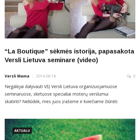
“La Boutique” sėkmės istorija, papasakota
Versli Lietuva seminare (video)
Versli Mama
2014-06-18
0
Negalėjai dalyvauti VšĮ Versli Lietuva organizuojamuose
seminaruose, skirtuose specialiai moterų verslumui
skatinti? Neliūdėk, mes juos įrašėme ir kviečiame žiūrėti:
čia Indrė ir jos pirmojo vaiko (šypt) “La Boutique” sėkmės
istorija. Turi pamatyti, tikrai įkvepia!
AKTUALU