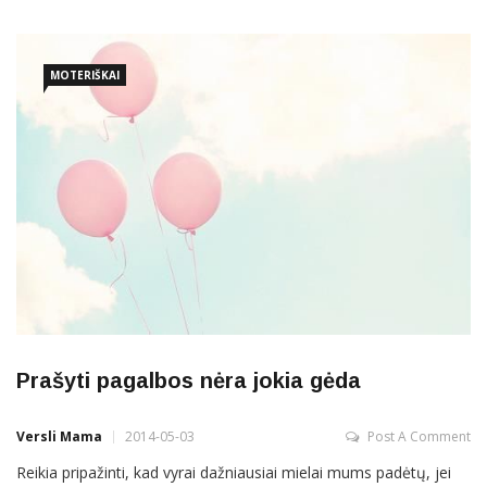
pavasario oro, ir išgirstais naudingais patarimais, kuriuos jau
šiandien ėmiau taikyti praktiškai. Taigi pirmiausiai apie
MOTERIŠKAI
Prašyti pagalbos nėra jokia gėda
Versli Mama
2014-05-03
Post A Comment
Reikia pripažinti, kad vyrai dažniausiai mielai mums padėtų, jei