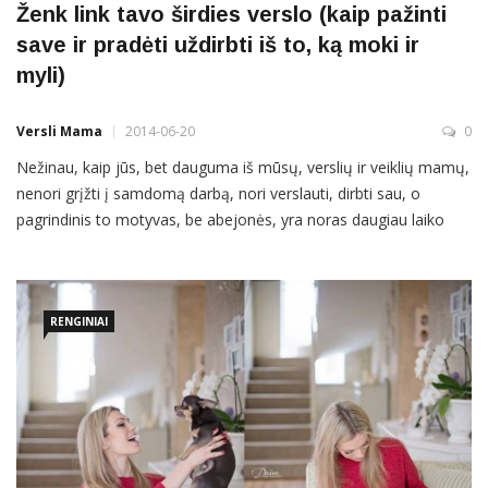
Ženk link tavo širdies verslo (kaip pažinti
save ir pradėti uždirbti iš to, ką moki ir
myli)
Versli Mama
2014-06-20
0
Nežinau, kaip jūs, bet dauguma iš mūsų, verslių ir veiklių mamų,
nenori grįžti į samdomą darbą, nori verslauti, dirbti sau, o
pagrindinis to motyvas, be abejonės, yra noras daugiau laiko
praleisti su savo vaikais, turėti lankstų darbo grafiką, kuris leistų
būti šalia savo vaikų ne tada, kai tu gali, o tada, kai jiems to
reikia, […]
RENGINIAI