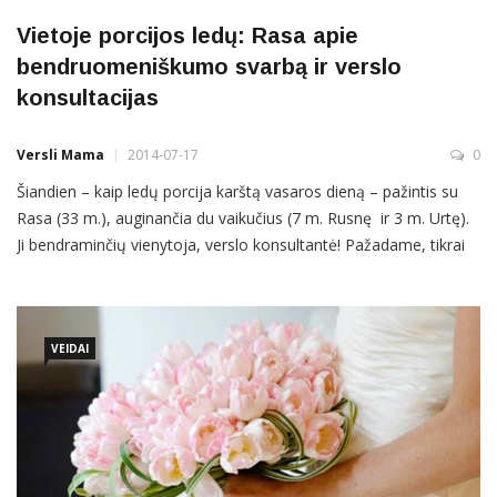
Vietoje porcijos ledų: Rasa apie
bendruomeniškumo svarbą ir verslo
konsultacijas
Versli Mama
2014-07-17
0
Šiandien – kaip ledų porcija karštą vasaros dieną – pažintis su
Rasa (33 m.), auginančia du vaikučius (7 m. Rusnę ir 3 m. Urtę).
Ji bendraminčių vienytoja, verslo konsultantė! Pažadame, tikrai
bus įdomu. Rasa, papasakokite apie savo iniciatyvą suvienyti
bendramintes? Rasa: „Iš tikro tai nebuvo mano iniciatyva, tiesiog
taip susiklostė, kad, kai mano dukrytei suėjo […]
VEIDAI