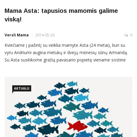
Mama Asta: tapusios mamomis galime
viską!
Versli Mama
2014-05-26
0
Kviečiame į pažintį su veiklia mamyte Asta (24 metai), kuri su
vyru Andriumi augina metukų ir dvejų mėnesių sūnų Armandą.
Su Asta susitikome gražią pavasario popietę viename sostinė
parkų, kalbėjome apie vaikus, darbus, pomėgius ir ketinimus.
Tiesa, planavome, kad kol vaikštinėsime vaikai miegos, o mes
ramiai pabendrausime, tačiau tik dar kartą pasitvirtino: mes
AKTUALU