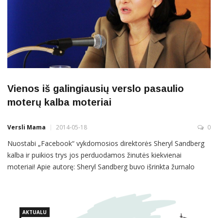
Vienos iš galingiausių verslo pasaulio
moterų kalba moteriai
Versli Mama
2014-05-18
0
Nuostabi „Facebook“ vykdomosios direktorės Sheryl Sandberg
kalba ir puikios trys jos perduodamos žinutės kiekvienai
moteriai! Apie autorę: Sheryl Sandberg buvo išrinkta žurnalo
“Fortune” viena iš galingiausių verslo pasaulio moterų, o žurnalo
“Times” rinkimuose ji pateko į 100 įtakingiausių pasaulio žmonių
sąrašą. Šis penkiolikos minučių įrašas tikrai vertas dėmesio.
Tikrai!
AKTUALU