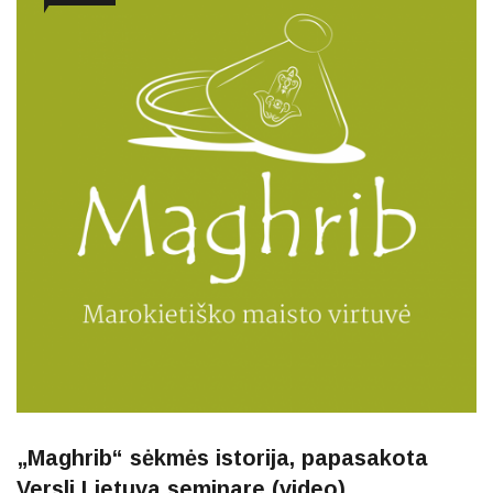
„Maghrib“ sėkmės istorija, papasakota
Versli Lietuva seminare (video)