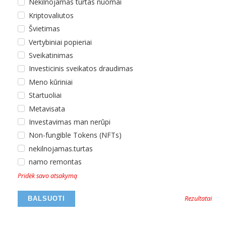
Nekilnojamas turtas nuomai
Kriptovaliutos
Švietimas
Vertybiniai popieriai
Sveikatinimas
Investicinis sveikatos draudimas
Meno kūriniai
Startuoliai
Metavisata
Investavimas man nerūpi
Non-fungible Tokens (NFTs)
nekilnojamas.turtas
namo remontas
Pridėk savo atsakymą
Rezultatai