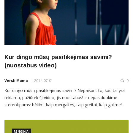
Kur dingo mūsų pasitikėjimas savimi?
(nuostabus video)
Versli Mama
2014-07-01
0
Kur dingo mūsų pasitikėjimas savimi? Nepaisant to, kad tai yra
reklama, pažiūrėk šį video, jis nuostabus! Ir nepasiduokime
stereotipams: bėkim, kaip mergaitės, taip greitai, kaip galime!
RENGINIAI