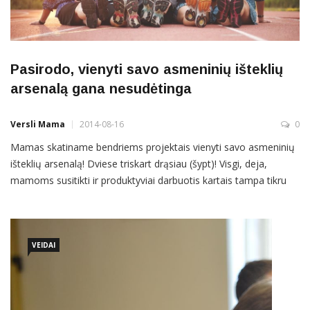
Pasirodo, vienyti savo asmeninių išteklių
arsenalą gana nesudėtinga
Versli Mama
2014-08-16
0
Mamas skatiname bendriems projektais vienyti savo asmeninių
išteklių arsenalą! Dviese triskart drąsiau (šypt)! Visgi, deja,
mamoms susitikti ir produktyviai darbuotis kartais tampa tikru
iššūkiu: tai vienas vaikas kaip nesavas – nemiega, zirzia, siaučia
–, tai ramybės neduoda kitas. Nelengva planuotis, tiesa? Išeitis
yra: darbas per atstumą su puikiu NEMOKAMU įrankiu. Tai
VEIDAI