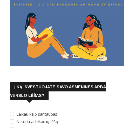
Į KĄ INVESTUOJATE SAVO ASMENINES ARBA
VERSLO LĖŠAS?
Laikau kaip santaupas
Neturiu atliekamų lėšų