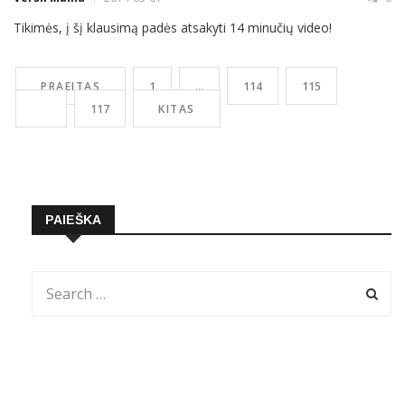
Tikimės, į šį klausimą padės atsakyti 14 minučių video!
PRAEITAS
1
…
114
115
116
117
KITAS
PAIEŠKA