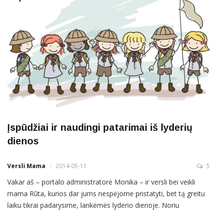
Įspūdžiai ir naudingi patarimai iš lyderių
dienos
Versli Mama
2014-05-11
5
Vakar aš – portalo administratorė Monika – ir versli bei veikli
mama Rūta, kurios dar jums nespėjome pristatyti, bet tą greitu
laiku tikrai padarysime, lankėmės lyderio dienoje. Noriu
pasidalinti savo patirtimi, kuri tikrai buvo verta net gražiausio