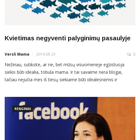
Kvietimas negyventi palyginimų pasaulyje
Versli Mama
2014-05-21
0
Nežinau, sutiksite, ar ne, bet mūsų visuomenėje egzistuoja
siekis būti idealia, tobula mama. Ir tai savaime nėra blogai,
tačiau nejučia mes iš tiesų siekiame būti idealesnėmis ir
tobulesnėmis… už kitas. Vyksta varžybos, po kurių tikrai nei
viena neužlipa ant nugalėtojų pakylos. Keli gyvenimiški beviltiškų
varžytinių pavyzdžiai (nors jų yra tiek daug): Dabar ypač
RENGINIAI