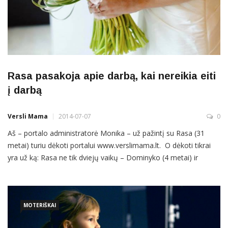
Rasa pasakoja apie darbą, kai nereikia eiti
į darbą
Versli Mama
2014-07-07
0
Aš – portalo administratorė Monika – už pažintį su Rasa (31
metai) turiu dėkoti portalui www.verslimama.lt. O dėkoti tikrai
yra už ką: Rasa ne tik dviejų vaikų – Dominyko (4 metai) ir
Sofijos (2 metai) mama, bet ir kartu su draugais intensyviai dirba
ties projektu www.baltapasaka.lt, domisi fotografija bei žengia
pirmuosius švenčių organizatorės ir dekoratorės […]
MOTERIŠKAI