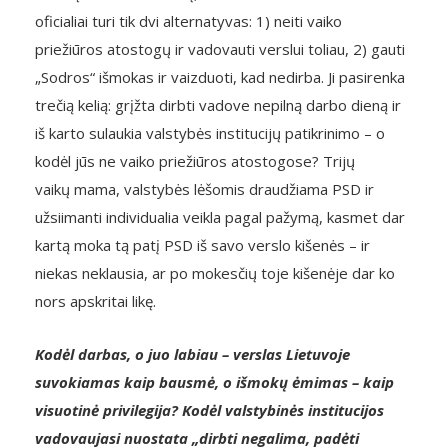
oficialiai turi tik dvi alternatyvas: 1) neiti vaiko
priežiūros atostogų ir vadovauti verslui toliau, 2) gauti
„Sodros“ išmokas ir vaizduoti, kad nedirba. Ji pasirenka
trečią kelią: grįžta dirbti vadove nepilną darbo dieną ir
iš karto sulaukia valstybės institucijų patikrinimo – o
kodėl jūs ne vaiko priežiūros atostogose? Trijų
vaikų mama, valstybės lėšomis draudžiama PSD ir
užsiimanti individualia veikla pagal pažymą, kasmet dar
kartą moka tą patį PSD iš savo verslo kišenės – ir
niekas neklausia, ar po mokesčių toje kišenėje dar ko
nors apskritai likę.
Kodėl darbas, o juo labiau – verslas Lietuvoje
suvokiamas kaip bausmė, o išmokų ėmimas – kaip
visuotinė privilegija? Kodėl valstybinės institucijos
vadovaujasi nuostata „dirbti negalima, padėti