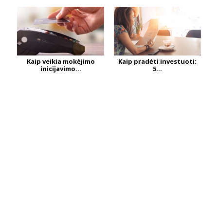
Kaip veikia mokėjimo
Kaip pradėti investuoti:
inicijavimo...
5...