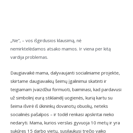
„Ne”, – vos išgirdusios klausimą, nė
nemirktelėdamos atsako mamos. Ir viena per kitą
vardija problemas.
Daugiavaikė mama, dalyvaujanti socialiniame projekte,
skirtame daugiavaikių šeimų įgalinimui skatinti ir
teigiamam įvaizdžiui formuoti, baiminasi, kad pardavusi
už simbolinį eurą stiklainėlį uogienės, kurią kartu su
šeima išvirė iš ūkininkų dovanotų obuolių, neteks
socialinės pašalpos – ir todėl renkasi apskritai nieko
nedaryti. Mama, kurios verslas gyvuoja 10 metų ir yra
sukūręs 15 darbo vietų, susilaukusi trečio vaiko