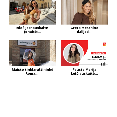
Inidė Jasnauskaitė-
Greta Meschino
Jonaitė:...
dalijasi...
Maisto tinklaraštininkė
Fausta Marija
Roma:...
Leščiauskaitė...