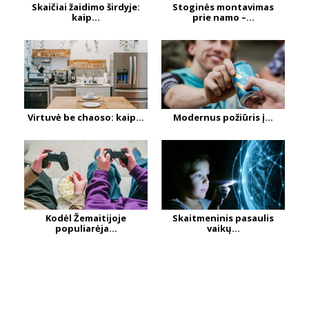
Skaičiai žaidimo širdyje:
Stoginės montavimas
kaip...
prie namo –...
Virtuvė be chaoso: kaip...
Modernus požiūris į...
Kodėl Žemaitijoje
Skaitmeninis pasaulis
populiarėja...
vaikų...