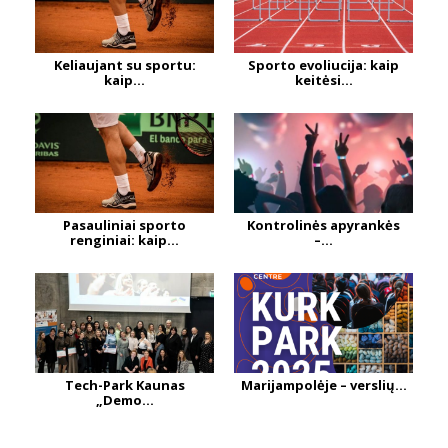
Keliaujant su sportu:
Sporto evoliucija: kaip
kaip...
keitėsi...
Pasauliniai sporto
Kontrolinės apyrankės
renginiai: kaip...
–...
Tech-Park Kaunas
Marijampolėje – verslių...
„Demo...