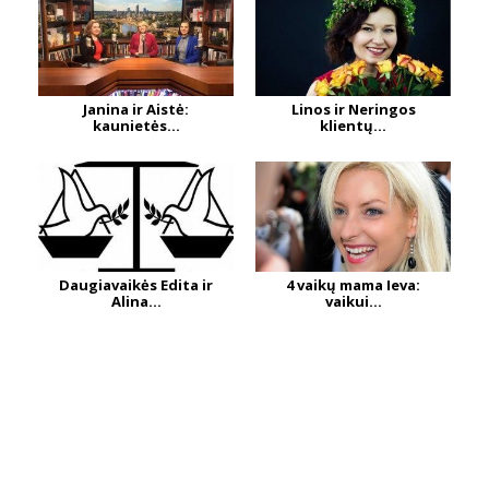
Janina ir Aistė:
Linos ir Neringos
kaunietės...
klientų...
Daugiavaikės Edita ir
4 vaikų mama Ieva:
Alina...
vaikui...