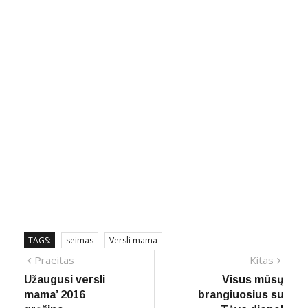
TAGS:
seimas
Versli mama
Navigacija
Previous
Next
Praeitas
Kitas
post:
post:
Užaugusi versli
Visus mūsų
tarp
mama’ 2016
brangiuosius su