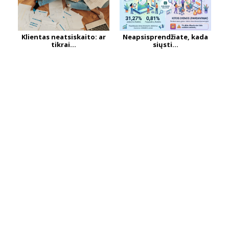
Klientas neatsiskaito: ar
Neapsisprendžiate, kada
tikrai...
siųsti...