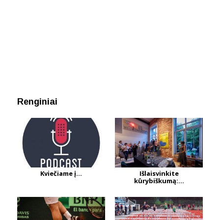
Renginiai
Kviečiame į...
Išlaisvinkite
kūrybiškumą:...