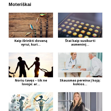
Moteriškai
Kaip išrinkti dovaną
Štai kaip susikurti
vyrui, kuri...
asmeninį...
Noriu tavęs – tik ne
Skausmas pereina į koją:
lovoje: ar...
kokios...