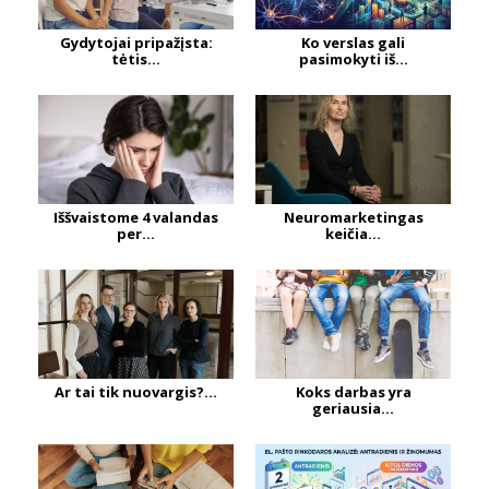
Gydytojai pripažįsta:
Ko verslas gali
tėtis...
pasimokyti iš...
Iššvaistome 4 valandas
Neuromarketingas
per...
keičia...
Ar tai tik nuovargis?...
Koks darbas yra
geriausia...