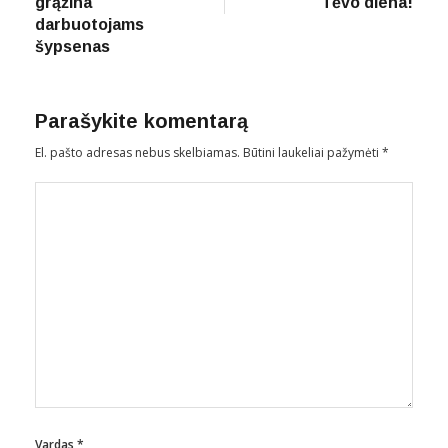
įrašų
grąžina
Tėvo diena!
darbuotojams
šypsenas
Parašykite komentarą
El. pašto adresas nebus skelbiamas.
Būtini laukeliai pažymėti
*
Vardas
*