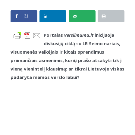
31
Portalas
verslimama.lt
inicijuoja
diskusijų ciklą su LR Seimo nariais,
visuomenės veikėjais ir kitais sprendimus
priimančiais asmenimis, kurių prašo atsakyti tik į
vieną vienintelį klausimą: ar tikrai Lietuvoje viskas
padaryta mamos verslo labui?