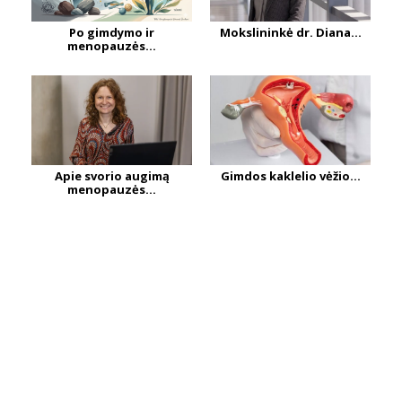
Po gimdymo ir
Mokslininkė dr. Diana...
menopauzės...
Apie svorio augimą
Gimdos kaklelio vėžio...
menopauzės...