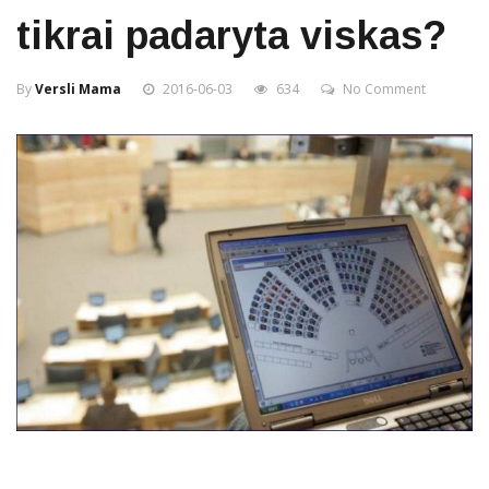
tikrai padaryta viskas?
By
Versli Mama
2016-06-03
634
No Comment