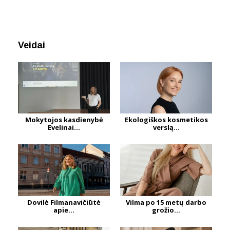
Veidai
Mokytojos kasdienybė
Ekologiškos kosmetikos
Evelinai...
verslą...
Dovilė Filmanavičiūtė
Vilma po 15 metų darbo
apie...
grožio...