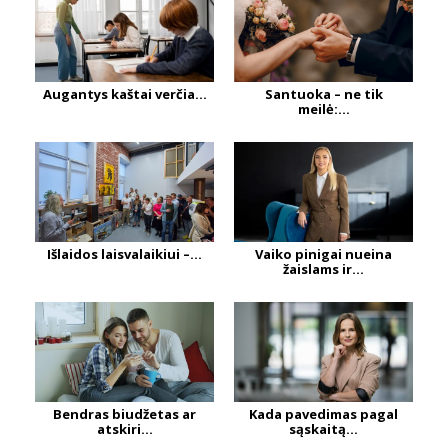
Augantys kaštai verčia...
Santuoka – ne tik
meilė:...
Išlaidos laisvalaikiui –...
Vaiko pinigai nueina
žaislams ir...
Bendras biudžetas ar
Kada pavedimas pagal
atskiri...
sąskaitą...