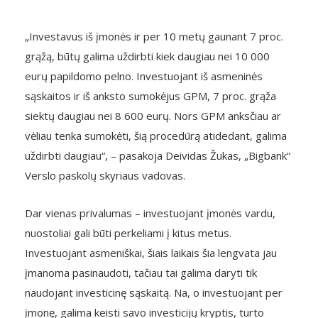
„Investavus iš įmonės ir per 10 metų gaunant 7 proc.
grąžą, būtų galima uždirbti kiek daugiau nei 10 000
eurų papildomo pelno. Investuojant iš asmeninės
sąskaitos ir iš anksto sumokėjus GPM, 7 proc. grąža
siektų daugiau nei 8 600 eurų. Nors GPM anksčiau ar
vėliau tenka sumokėti, šią procedūrą atidedant, galima
uždirbti daugiau“, – pasakoja Deividas Žukas, „Bigbank“
Verslo paskolų skyriaus vadovas.
Dar vienas privalumas – investuojant įmonės vardu,
nuostoliai gali būti perkeliami į kitus metus.
Investuojant asmeniškai, šiais laikais šia lengvata jau
įmanoma pasinaudoti, tačiau tai galima daryti tik
naudojant investicinę sąskaitą. Na, o investuojant per
įmonę, galima keisti savo investicijų kryptis, turto