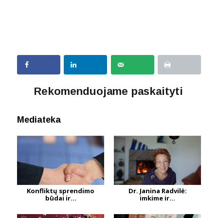
Rekomenduojame paskaityti
Mediateka
Konfliktų sprendimo
Dr. Janina Radvilė:
būdai ir...
imkime ir...