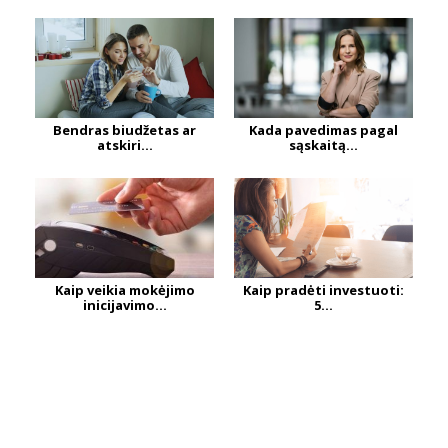
Bendras biudžetas ar
Kada pavedimas pagal
atskiri...
sąskaitą...
Kaip veikia mokėjimo
Kaip pradėti investuoti:
inicijavimo...
5...