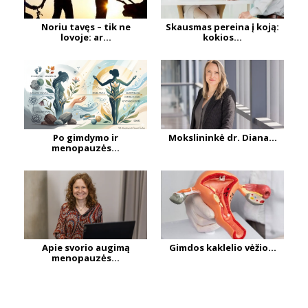
Noriu tavęs – tik ne
Skausmas pereina į koją:
lovoje: ar...
kokios...
Po gimdymo ir
Mokslininkė dr. Diana...
menopauzės...
Apie svorio augimą
Gimdos kaklelio vėžio...
menopauzės...