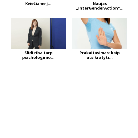
Kviečiame į...
Naujas
„InterGenderAction“...
Slidi riba tarp
Prakaitavimas: kaip
psichologinio...
atsikratyti...