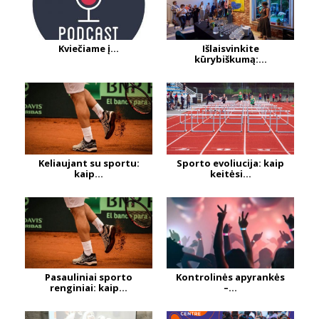
Kviečiame į...
Išlaisvinkite
kūrybiškumą:...
Keliaujant su sportu:
Sporto evoliucija: kaip
kaip...
keitėsi...
Pasauliniai sporto
Kontrolinės apyrankės
renginiai: kaip...
–...