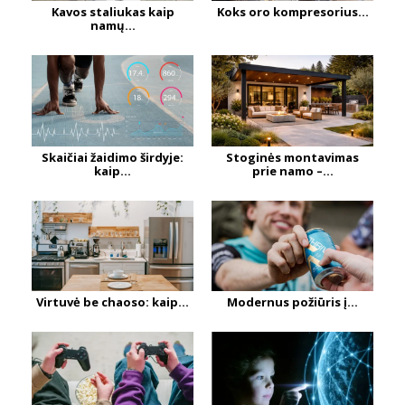
Kavos staliukas kaip
Koks oro kompresorius...
namų...
Skaičiai žaidimo širdyje:
Stoginės montavimas
kaip...
prie namo –...
Virtuvė be chaoso: kaip...
Modernus požiūris į...