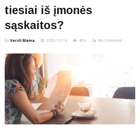
tiesiai iš įmonės
sąskaitos?
By
Versli Mama
2025-10-14
459
No Comment