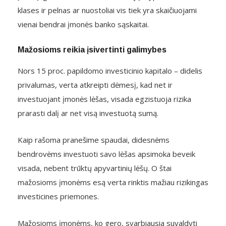
klases ir pelnas ar nuostoliai vis tiek yra skaičiuojami
vienai bendrai įmonės banko sąskaitai.
Mažosioms reikia įsivertinti galimybes
Nors 15 proc. papildomo investicinio kapitalo – didelis
privalumas, verta atkreipti dėmesį, kad net ir
investuojant įmonės lėšas, visada egzistuoja rizika
prarasti dalį ar net visą investuotą sumą.
Kaip rašoma pranešime spaudai, didesnėms
bendrovėms investuoti savo lėšas apsimoka beveik
visada, nebent trūktų apyvartinių lėšų. O štai
mažosioms įmonėms esą verta rinktis mažiau rizikingas
investicines priemones.
Mažosioms įmonėms, ko gero, svarbiausia suvaldyti