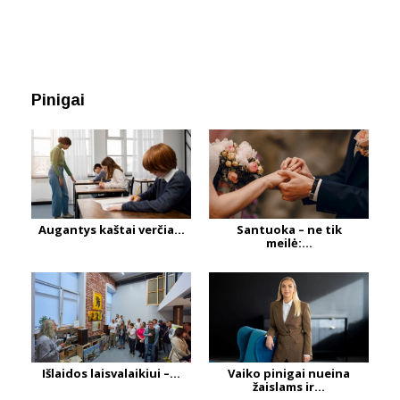
Pinigai
Augantys kaštai verčia...
Santuoka – ne tik
meilė:...
Išlaidos laisvalaikiui –...
Vaiko pinigai nueina
žaislams ir...