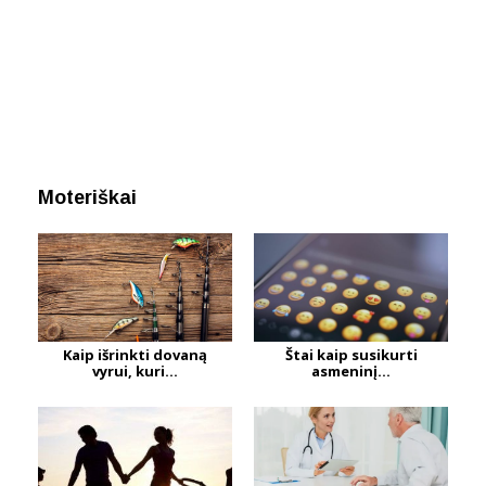
Moteriškai
Kaip išrinkti dovaną
Štai kaip susikurti
vyrui, kuri...
asmeninį...