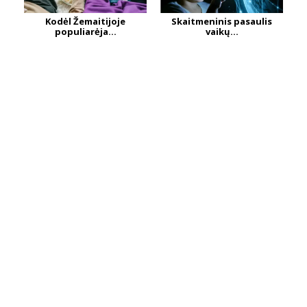
Kodėl Žemaitijoje
Skaitmeninis pasaulis
populiarėja...
vaikų...