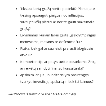
Tikslas: kokią grąžą norite pasiekti? Planuojate
tiesiog apsaugoti pinigus nuo infliacijos,
sukaupti lėšų plėtrai ar norite gauti maksimalią
grąžą?
Likvidumas: kuriam laikui galite „įšaldyti“ pinigus:
mėnesiams, metams ar dešimtmečiui?
Rizika: kiek galite sau leisti prarasti blogiausiu
atveju?
Kompetencija: ar patys turite pakankamai žinių,
ar reikėtų samdyti finansų konsultantą?
Apskaita: ar jūsų buhalteris yra pasirengęs
tvarkyti investicijų apskaitą ir kiek tai kainuos?
Iliustracija iš portalo VERSLI MAMA archyvų.