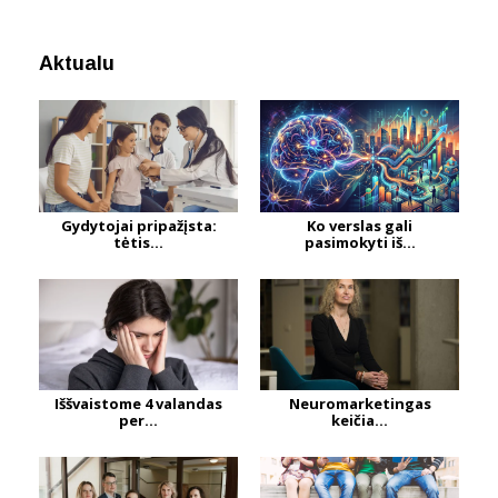
Aktualu
Gydytojai pripažįsta:
Ko verslas gali
tėtis...
pasimokyti iš...
Iššvaistome 4 valandas
Neuromarketingas
per...
keičia...