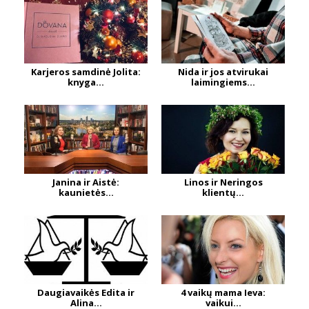
Karjeros samdinė Jolita:
Nida ir jos atvirukai
knyga...
laimingiems...
Janina ir Aistė:
Linos ir Neringos
kaunietės...
klientų...
Daugiavaikės Edita ir
4 vaikų mama Ieva:
Alina...
vaikui...