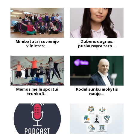
Minibatutai suvienijo
Dubens dugnas:
vilnietes:...
pusiausvyra tarp...
Mamos meilė sportui
Kodėl sunku mokytis
trunka 3...
naujų...