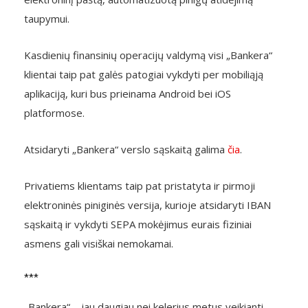
taupymui.
Kasdienių finansinių operacijų valdymą visi „Bankera“
klientai taip pat galės patogiai vykdyti per mobiliąją
aplikaciją, kuri bus prieinama Android bei iOS
platformose.
Atsidaryti „Bankera“ verslo sąskaitą galima
čia
.
Privatiems klientams taip pat pristatyta ir pirmoji
elektroninės piniginės versija, kurioje atsidaryti IBAN
sąskaitą ir vykdyti SEPA mokėjimus eurais fiziniai
asmens gali visiškai nemokamai.
***
„Bankera“ – jau daugiau nei kelerius metus veikianti