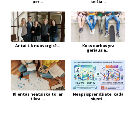
per...
keičia...
Ar tai tik nuovargis?...
Koks darbas yra
geriausia...
Klientas neatsiskaito: ar
Neapsisprendžiate, kada
tikrai...
siųsti...