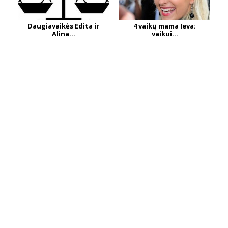
Daugiavaikės Edita ir
4 vaikų mama Ieva:
Alina...
vaikui...