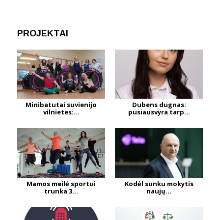
PROJEKTAI
Minibatutai suvienijo
Dubens dugnas:
vilnietes:...
pusiausvyra tarp...
Mamos meilė sportui
Kodėl sunku mokytis
trunka 3...
naujų...