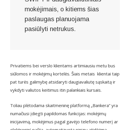
mokėjimais, o kitiems šias
paslaugas planuojama
pasiūlyti netrukus.
Privatiems bei verslo klientams artimiausiu metu bus
siūlomos ir mokėjimų kortelės. Šiais metais klientai taip
pat turės galimybę atsidaryti daugiavaliutę sąskaitą ir
vykdyti valiutos keitimus itin palankiais kursais.
Toliau plėtodama skaitmeninę platformą „Bankera“ yra
numačiusi įdiegti papildomas funkcijas: mokėjimų
inicijavimą, mokėjimus pagal gavėjo telefono numerį ar
elektroninį paštą, automatizuotą pinigų atidėjimą