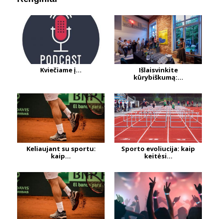
Kviečiame į...
Išlaisvinkite
kūrybiškumą:...
Keliaujant su sportu:
Sporto evoliucija: kaip
kaip...
keitėsi...