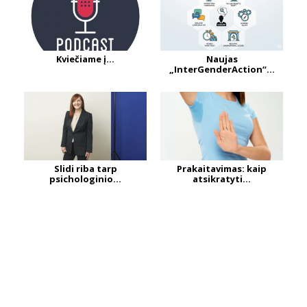
Kviečiame į...
Naujas
„InterGenderAction“...
Slidi riba tarp
Prakaitavimas: kaip
psichologinio...
atsikratyti...