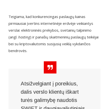
Teigiama, kad konkurencingas paslaugų kainas
pirmiausiai įvertins internetinėje erdvėje veikiantys
verslai: elektroninės prekybos, svetainių talpinimo
(angl.
hosting
) ir panašių skaitmeninių paslaugų teikėjai
bei su kriptovaliutomis susijusią veiklą vykdančios
bendrovės.
Atsižvelgiant į poreikius,
dalis verslo klientų iškart
turės galimybę naudotis
SWIFT ir daugiavaliutiniais