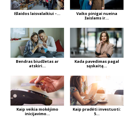
Išlaidos laisvalaikiui –...
Vaiko pinigai nueina
žaislams ir...
Bendras biudžetas ar
Kada pavedimas pagal
atskiri...
sąskaitą...
Kaip veikia mokėjimo
Kaip pradėti investuoti:
inicijavimo...
5...