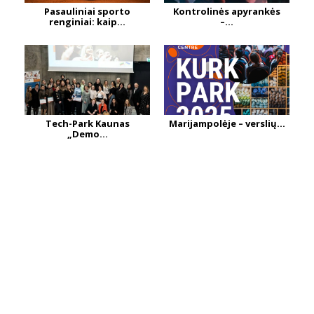
Pasauliniai sporto
Kontrolinės apyrankės
renginiai: kaip...
–...
Tech-Park Kaunas
Marijampolėje – verslių...
„Demo...