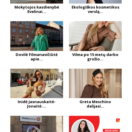
Mokytojos kasdienybė
Ekologiškos kosmetikos
Evelinai...
verslą...
Dovilė Filmanavičiūtė
Vilma po 15 metų darbo
apie...
grožio...
Inidė Jasnauskaitė-
Greta Meschino
Jonaitė:...
dalijasi...