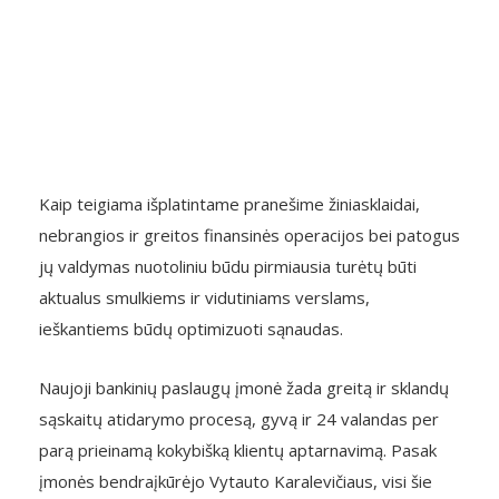
Kaip teigiama išplatintame pranešime žiniasklaidai,
nebrangios ir greitos finansinės operacijos bei patogus
jų valdymas nuotoliniu būdu pirmiausia turėtų būti
aktualus smulkiems ir vidutiniams verslams,
ieškantiems būdų optimizuoti sąnaudas.
Naujoji bankinių paslaugų įmonė žada greitą ir sklandų
sąskaitų atidarymo procesą, gyvą ir 24 valandas per
parą prieinamą kokybišką klientų aptarnavimą. Pasak
įmonės bendraįkūrėjo Vytauto Karalevičiaus, visi šie