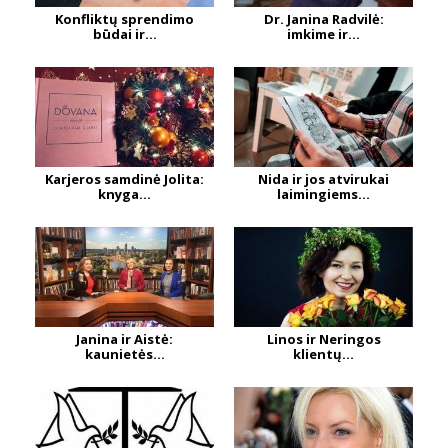
Konfliktų sprendimo
Dr. Janina Radvilė:
būdai ir...
imkime ir...
Karjeros samdinė Jolita:
Nida ir jos atvirukai
knyga...
laimingiems...
Janina ir Aistė:
Linos ir Neringos
kaunietės...
klientų...