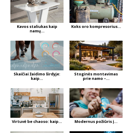
Kavos staliukas kaip
Koks oro kompresorius...
namų...
Skaičiai žaidimo širdyje:
Stoginės montavimas
kaip...
prie namo –...
Virtuvė be chaoso: kaip...
Modernus požiūris į...