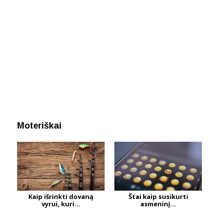
Moteriškai
Kaip išrinkti dovaną
Štai kaip susikurti
vyrui, kuri...
asmeninį...