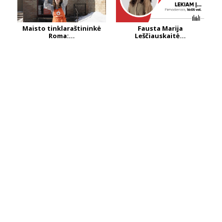
Maisto tinklaraštininkė
Fausta Marija
Roma:...
Leščiauskaitė...