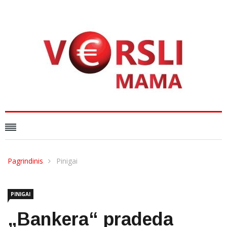
Pagrindinis
Pinigai
PINIGAI
„Bankera“ pradeda