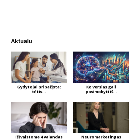
Aktualu
Gydytojai pripažįsta:
Ko verslas gali
tėtis...
pasimokyti iš...
Iššvaistome 4 valandas
Neuromarketingas