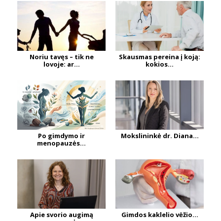
Noriu tavęs – tik ne
Skausmas pereina į koją:
lovoje: ar...
kokios...
Po gimdymo ir
Mokslininkė dr. Diana...
menopauzės...
Apie svorio augimą
Gimdos kaklelio vėžio...