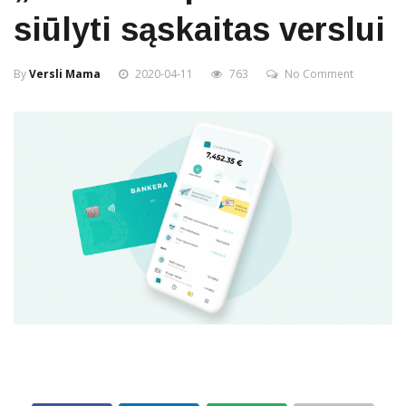
siūlyti sąskaitas verslui
By
Versli Mama
2020-04-11
763
No Comment