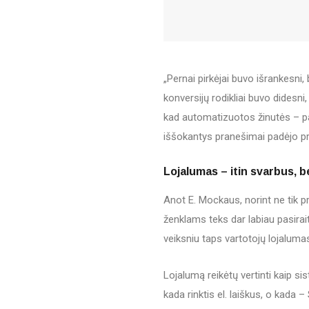
„Pernai pirkėjai buvo išrankesni, b
konversijų rodikliai buvo didesni,
kad automatizuotos žinutės – p
iššokantys pranešimai padėjo pr
Lojalumas – itin svarbus, be
Anot E. Mockaus, norint ne tik pri
ženklams teks dar labiau pasirai
veiksniu taps vartotojų lojaluma
Lojalumą reikėtų vertinti kaip si
kada rinktis el. laiškus, o kada 