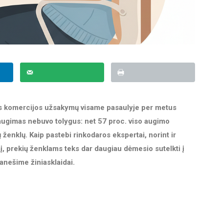
ės komercijos užsakymų visame pasaulyje per metus
augimas nebuvo tolygus: net 57 proc. viso augimo
ženklų. Kaip pastebi rinkodaros ekspertai, norint ir
esį, prekių ženklams teks dar daugiau dėmesio sutelkti į
anešime žiniasklaidai.