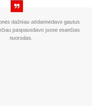
nės dažniau atidarinėdavo gautus
 rečiau paspausdavo juose esančias
nuorodas.