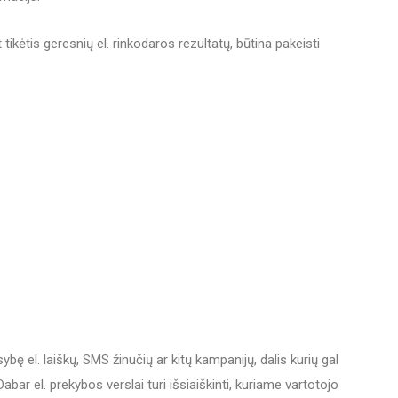
 tikėtis geresnių el. rinkodaros rezultatų, būtina pakeisti
bę el. laiškų, SMS žinučių ar kitų kampanijų, dalis kurių gal
Dabar el. prekybos verslai turi išsiaiškinti, kuriame vartotojo