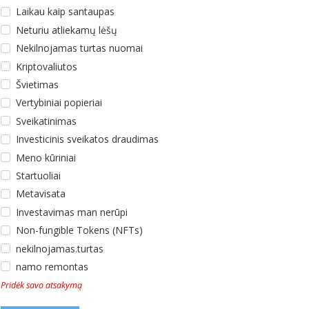
Laikau kaip santaupas
Neturiu atliekamų lėšų
Nekilnojamas turtas nuomai
Kriptovaliutos
Švietimas
Vertybiniai popieriai
Sveikatinimas
Investicinis sveikatos draudimas
Meno kūriniai
Startuoliai
Metavisata
Investavimas man nerūpi
Non-fungible Tokens (NFTs)
nekilnojamas.turtas
namo remontas
Pridėk savo atsakymą