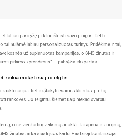
et labiau pasiryžę pirkti ir išleisti savo pinigus. Dėl to
 o tai nulėmė labiau personalizuotas turinys. Pridėkime ir tai,
aveikesnės už suplanuotas kampanijas, o SMS žinutės ir
iimti pirkimo sprendimus“, – pabrėžia ekspertas.
t reikia mokėti su juo elgtis
traukti naujus, bet ir išlaikyti esamus klientus, prekių
toti rankoves. Jo teigimu, šiemet kaip niekad svarbiu
s.
stemą, o ne vienkartinį veiksmą ar aktą. Tai apima ir žinojimą,
– SMS žinutes, arba siųsti juos kartu. Pastaroji kombinacija