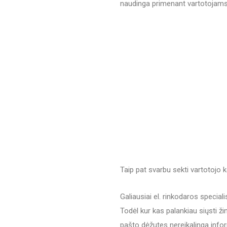
naudinga primenant vartotojams a
Taip pat svarbu sekti vartotojo k
Galiausiai el. rinkodaros special
Todėl kur kas palankiau siųsti žin
pašto dėžutes nereikalinga infor