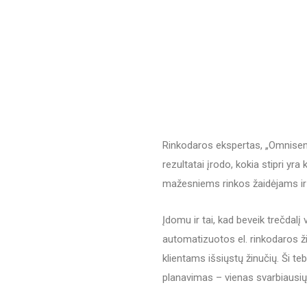
Rinkodaros ekspertas, „Omnisend
rezultatai įrodo, kokia stipri yra
mažesniems rinkos žaidėjams ir t
Įdomu ir tai, kad beveik trečdal
automatizuotos el. rinkodaros ž
klientams išsiųstų žinučių. Ši teb
planavimas – vienas svarbiausi