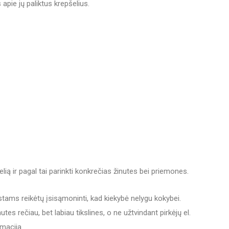
pie jų paliktus krepšelius.
elią ir pagal tai parinkti konkrečias žinutes bei priemones.
istams reikėtų įsisąmoninti, kad kiekybė nelygu kokybei.
utes rečiau, bet labiau tikslines, o ne užtvindant pirkėjų el.
macija.