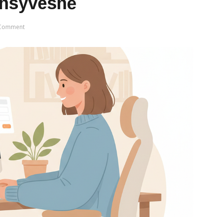
tensyvesnė
Comment