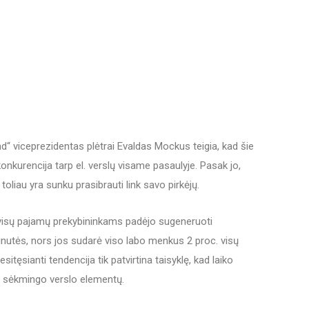
“ viceprezidentas plėtrai Evaldas Mockus teigia, kad šie
 konkurencija tarp el. verslų visame pasaulyje. Pasak jo,
oliau yra sunku prasibrauti link savo pirkėjų.
į visų pajamų prekybininkams padėjo sugeneruoti
inutės, nors jos sudarė viso labo menkus 2 proc. visų
esitęsianti tendencija tik patvirtina taisyklę, kad laiko
ų sėkmingo verslo elementų.