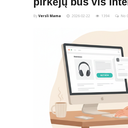
pirkėjų bus vis in
By
Versli Mama
2026-02-22
1394
No 