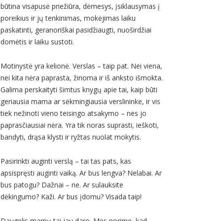
būtina visapusė priežiūra, dėmesys, įsiklausymas į
poreikius ir jų tenkinimas, mokėjimas laiku
paskatinti, geranoriškai pasidžiaugti, nuoširdžiai
domėtis ir laiku sustoti.
Motinystė yra kelionė. Verslas – taip pat. Nei viena,
nei kita nėra paprasta, žinoma ir iš anksto išmokta.
Galima perskaityti šimtus knygų apie tai, kaip būti
geriausia mama ar sėkmingiausia verslininke, ir vis
tiek nežinoti vieno teisingo atsakymo – nes jo
paprasčiausiai nėra. Yra tik noras suprasti, ieškoti,
bandyti, drąsa klysti ir ryžtas nuolat mokytis.
Pasirinkti auginti verslą – tai tas pats, kas
apsispręsti auginti vaiką. Ar bus lengva? Nelabai. Ar
bus patogu? Dažnai – ne. Ar sulauksite
dėkingumo? Kaži. Ar bus įdomu? Visada taip!
Daugelis mamų tai jau daro. Mes norime, kad