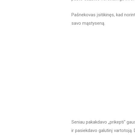
Pašnekovas įsitikinęs, kad norint
savo mąstyseną.
Seniau pakakdavo „prikepti“ gausy
ir pasiekdavo galutinį vartotoją. 