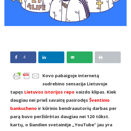
4
Kovo pabaigoje internetą
sudrebino sensacija Lietuvoje
tapęs
Lietuvos istorijos repo
vaizdo klipas. Kiek
daugiau nei prieš savaitę pasirodęs
Šventinio
bankucheno
ir kūrinio bendraautorių darbas per
parą buvo peržiūrėtas daugiau nei 120 tūkst.
kartų, o šiandien svetainėje „YouTube“ jau yra