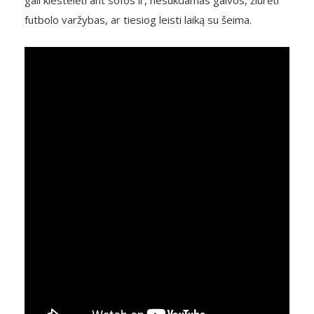
futbolo varžybas, ar tiesiog leisti laiką su šeima.