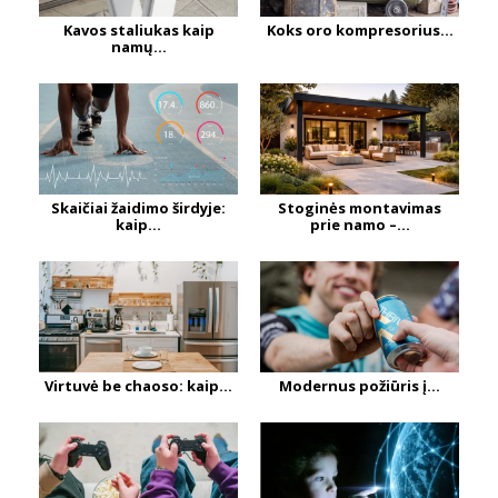
Kavos staliukas kaip
Koks oro kompresorius...
namų...
Skaičiai žaidimo širdyje:
Stoginės montavimas
kaip...
prie namo –...
Virtuvė be chaoso: kaip...
Modernus požiūris į...