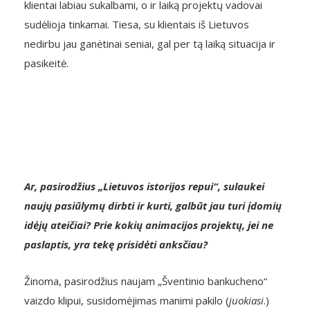
klientai labiau sukalbami, o ir laiką projektų vadovai
sudėlioja tinkamai. Tiesa, su klientais iš Lietuvos
nedirbu jau ganėtinai seniai, gal per tą laiką situacija ir
pasikeitė.
Ar, pasirodžius „Lietuvos istorijos repui“, sulaukei
naujų pasiūlymų dirbti ir kurti, galbūt jau turi įdomių
idėjų ateičiai? Prie kokių animacijos projektų, jei ne
paslaptis, yra tekę prisidėti anksčiau?
Žinoma, pasirodžius naujam „Šventinio bankucheno“
vaizdo klipui, susidomėjimas manimi pakilo (
juokiasi
.)