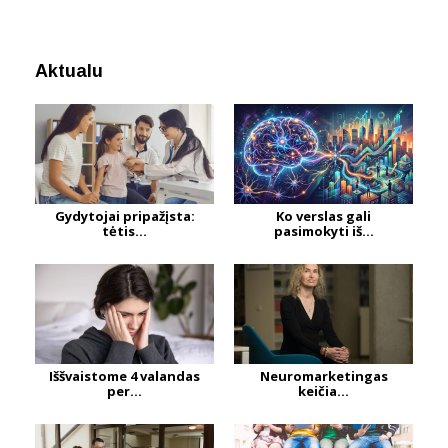
Aktualu
Gydytojai pripažįsta:
Ko verslas gali
tėtis...
pasimokyti iš...
Iššvaistome 4 valandas
Neuromarketingas
per...
keičia...