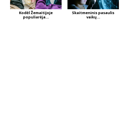
Kodėl Žemaitijoje
Skaitmeninis pasaulis
populiarėja...
vaikų...