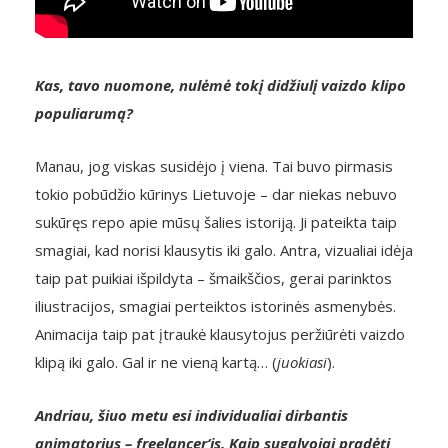
Kas, tavo nuomone, nulėmė tokį didžiulį vaizdo klipo
populiarumą?
Manau, jog viskas susidėjo į viena. Tai buvo pirmasis
tokio pobūdžio kūrinys Lietuvoje – dar niekas nebuvo
sukūręs repo apie mūsų šalies istoriją. Ji pateikta taip
smagiai, kad norisi klausytis iki galo. Antra, vizualiai idėja
taip pat puikiai išpildyta – šmaikščios, gerai parinktos
iliustracijos, smagiai perteiktos istorinės asmenybės.
Animacija taip pat įtraukė klausytojus peržiūrėti vaizdo
klipą iki galo. Gal ir ne vieną kartą… (
juokiasi
).
Andriau, šiuo metu esi individualiai dirbantis
animatorius – freelancer‘is. Kaip sugalvojai pradėti