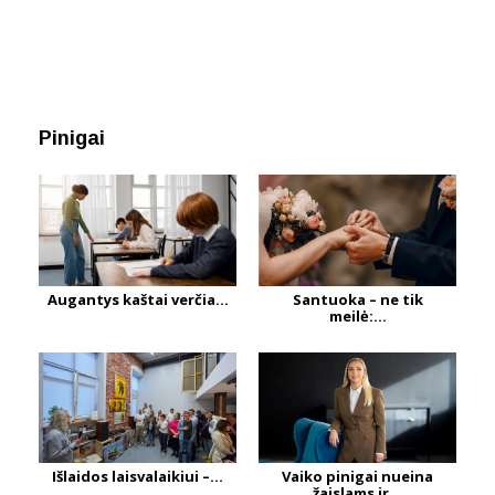
Pinigai
Augantys kaštai verčia...
Santuoka – ne tik
meilė:...
Išlaidos laisvalaikiui –...
Vaiko pinigai nueina
žaislams ir...