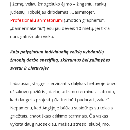
į žemę, vėliau žmogeliuko ėjimo – žingsnių, rankų
judesių. Tobulėjau dirbdamas „Gauminoje“.
Profesionaliu animatoriumi
(„motion grapher‘iu“,
„bannermaker‘iu“) esu jau beveik 10 metų. Jei tikrai
nori, gali išmokti visko.
Kaip palygintum individualią veiklą vykdančių
žmonių darbo specifiką, skirtumus bei galimybes
svetur ir Lietuvoje?
Labiausiai įstrigęs ir erzinantis dalykas Lietuvoje buvo
užsakovų požiūris į darbų atlikimo terminus – atrodo,
kad daugelis projektų čia turi būti padaryti „vakar”.
Nepamenu, kad Anglijoje būčiau susidūręs su tokiais
griežtais, chaotiškais atlikimo terminais. Čia viskas
vyksta daug nuosekliau, mažiau streso, skubėjimo,