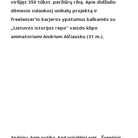
viršijęs 350 tūkst. peržiūrų ribą. Apie didžiulio
dėmesio sulaukusį unikalų projektą ir
freelancer‘io karjeros ypatumus kalbamės su
„Lietuvos istorijos repo“ vaizdo klipo
animatoriumi Andrium Alčiausku (31 m.).
Andriau, kaip nutiko, kad prisidėjai prie „Šventinio