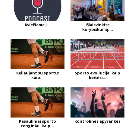
Kviečiame į...
Išlaisvinkite
kūrybiškumą:...
Keliaujant su sportu:
Sporto evoliucija: kaip
kaip...
keitėsi...
Pasauliniai sporto
Kontrolinės apyrankės
renginiai: kaip...
–...