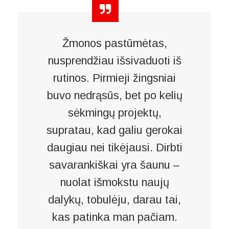
Žmonos pastūmėtas,
nusprendžiau išsivaduoti iš
rutinos. Pirmieji žingsniai
buvo nedrąsūs, bet po kelių
sėkmingų projektų,
supratau, kad galiu gerokai
daugiau nei tikėjausi. Dirbti
savarankiškai yra šaunu –
nuolat išmokstu naujų
dalykų, tobulėju, darau tai,
kas patinka man pačiam.