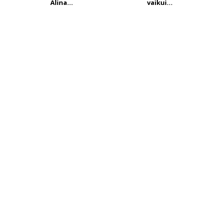
Alina...
vaikui...