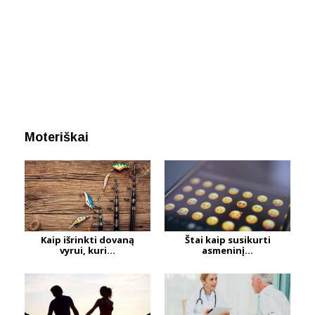
Moteriškai
Kaip išrinkti dovaną
Štai kaip susikurti
vyrui, kuri...
asmeninį...