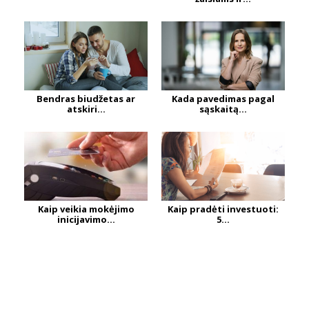
Bendras biudžetas ar
Kada pavedimas pagal
atskiri...
sąskaitą...
Kaip veikia mokėjimo
Kaip pradėti investuoti:
inicijavimo...
5...