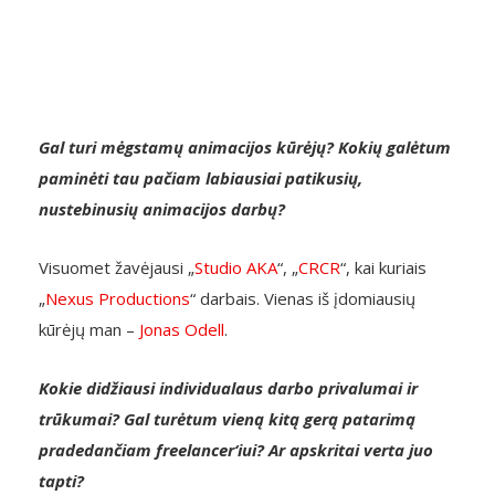
Gal turi mėgstamų animacijos kūrėjų? Kokių galėtum
paminėti tau pačiam labiausiai patikusių,
nustebinusių animacijos darbų?
Visuomet žavėjausi „
Studio AKA
“, „
CRCR
“, kai kuriais
„
Nexus Productions
“ darbais. Vienas iš įdomiausių
kūrėjų man –
Jonas Odell
.
Kokie didžiausi individualaus darbo privalumai ir
trūkumai? Gal turėtum vieną kitą gerą patarimą
pradedančiam freelancer‘iui? Ar apskritai verta juo
tapti?