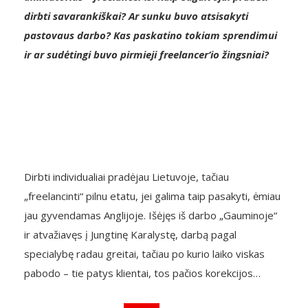
dirbti savarankiškai? Ar sunku buvo atsisakyti
pastovaus darbo? Kas paskatino tokiam sprendimui
ir ar sudėtingi buvo pirmieji freelancer‘io žingsniai?
Dirbti individualiai pradėjau Lietuvoje, tačiau
„freelancinti“ pilnu etatu, jei galima taip pasakyti, ėmiau
jau gyvendamas Anglijoje. Išėjęs iš darbo „Gauminoje“
ir atvažiavęs į Jungtinę Karalystę, darbą pagal
specialybę radau greitai, tačiau po kurio laiko viskas
pabodo – tie patys klientai, tos pačios korekcijos…