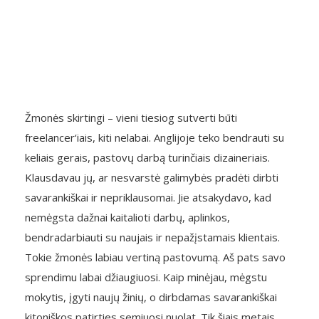
Žmonės skirtingi – vieni tiesiog sutverti būti
freelancer‘iais, kiti nelabai. Anglijoje teko bendrauti su
keliais gerais, pastovų darbą turinčiais dizaineriais.
Klausdavau jų, ar nesvarstė galimybės pradėti dirbti
savarankiškai ir nepriklausomai. Jie atsakydavo, kad
nemėgsta dažnai kaitalioti darbų, aplinkos,
bendradarbiauti su naujais ir nepažįstamais klientais.
Tokie žmonės labiau vertiną pastovumą. Aš pats savo
sprendimu labai džiaugiuosi. Kaip minėjau, mėgstu
mokytis, įgyti naujų žinių, o dirbdamas savarankiškai
kitoniškos patirties semiuosi nuolat. Tik šiais metais