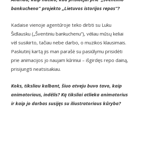
bankucheno“ projekto „Lietuvos istorijos repas“?
Kadaise vienoje agentūroje teko dirbti su Luku
Šidlausku („Šventiniu bankuchenu”), vėliau mūsų keliai
vėl susikirto, tačiau nebe darbo, o muzikos klausimais.
Paskutinį kartą jis man parašė su pasiūlymu prisidėti
prie animacijos jo naujam kūriniui – išgirdęs repo dainą,
prisijungti neatsisakiau.
Koks, tiksliau kalbant, šiuo atveju buvo tavo, kaip
animatoriaus, indėlis? Ką tiksliai atlieka animatorius
ir kaip jo darbas susijęs su iliustratoriaus kūryba?