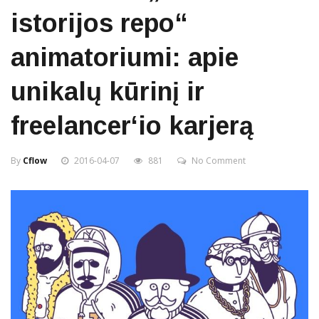
istorijos repo“
animatoriumi: apie
unikalų kūrinį ir
freelancer‘io karjerą
By
Cflow
2016-04-07
881
No Comment