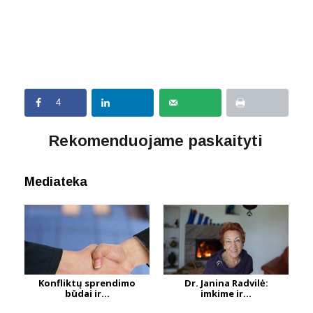
4
Rekomenduojame paskaityti
Mediateka
Konfliktų sprendimo
Dr. Janina Radvilė:
būdai ir...
imkime ir...