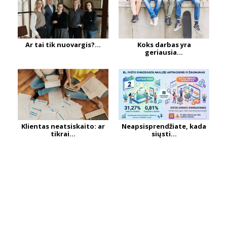
Ar tai tik nuovargis?...
Koks darbas yra
geriausia...
Klientas neatsiskaito: ar
Neapsisprendžiate, kada
tikrai...
siųsti...