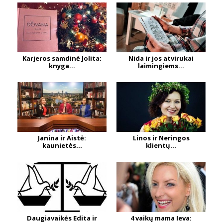
Karjeros samdinė Jolita:
Nida ir jos atvirukai
knyga...
laimingiems...
Janina ir Aistė:
Linos ir Neringos
kaunietės...
klientų...
Daugiavaikės Edita ir
4 vaikų mama Ieva: