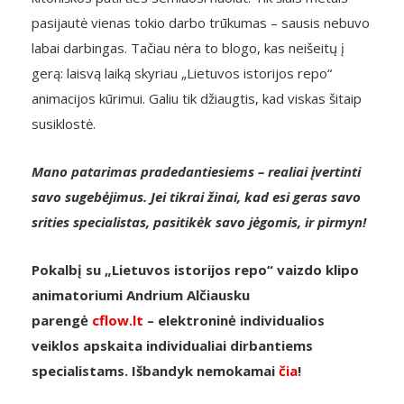
pasijautė vienas tokio darbo trūkumas – sausis nebuvo
labai darbingas. Tačiau nėra to blogo, kas neišeitų į
gerą: laisvą laiką skyriau „Lietuvos istorijos repo“
animacijos kūrimui. Galiu tik džiaugtis, kad viskas šitaip
susiklostė.
Mano patarimas pradedantiesiems – realiai įvertinti
savo sugebėjimus. Jei tikrai žinai, kad esi geras savo
srities specialistas, pasitikėk savo jėgomis, ir pirmyn!
Pokalbį su „Lietuvos istorijos repo“ vaizdo klipo
animatoriumi Andrium Alčiausku
parengė
cflow.lt
– elektroninė individualios
veiklos apskaita individualiai dirbantiems
specialistams. Išbandyk nemokamai
čia
!