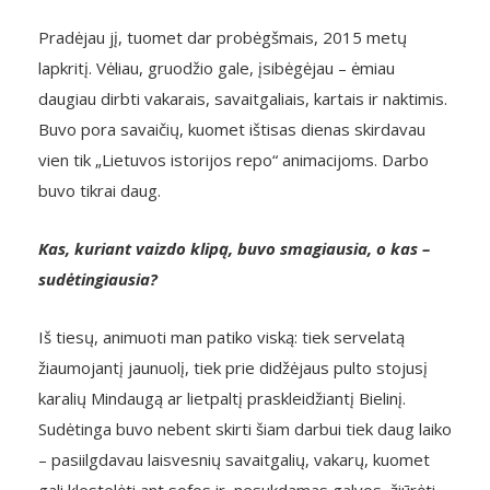
Pradėjau jį, tuomet dar probėgšmais, 2015 metų
lapkritį. Vėliau, gruodžio gale, įsibėgėjau – ėmiau
daugiau dirbti vakarais, savaitgaliais, kartais ir naktimis.
Buvo pora savaičių, kuomet ištisas dienas skirdavau
vien tik „Lietuvos istorijos repo“ animacijoms. Darbo
buvo tikrai daug.
Kas, kuriant vaizdo klipą, buvo smagiausia, o kas –
sudėtingiausia?
Iš tiesų, animuoti man patiko viską: tiek servelatą
žiaumojantį jaunuolį, tiek prie didžėjaus pulto stojusį
karalių Mindaugą ar lietpaltį praskleidžiantį Bielinį.
Sudėtinga buvo nebent skirti šiam darbui tiek daug laiko
– pasiilgdavau laisvesnių savaitgalių, vakarų, kuomet
gali klestelėti ant sofos ir, nesukdamas galvos, žiūrėti