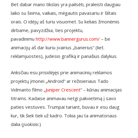
Bet dabar mano tikslas yra pailsėti, praleisti daugiau
laiko su šeima, vaikais, mėgautis pavasariu ir šiltais
orais. O idėjų aš turiu visuomet. Su keliais žmonėmis
dirbame, pavyzdžiui, ties projektu,
pavadinimu
http://www.bannergurus.com/
– be
animacijų aš dar kuriu įvairius „banerius“ (liet.
reklamjuostes), judesio grafiką ir panašius dalykus.
Anksčiau esu prisidėjęs prie animacinių reklamos
projektų įmonei „Android“ ar režisieriaus Tado
Vidmanto filmo „
Juniper Crescent
“ – kūriau animacijas
titrams. Kadaise animavau netgi pakvietimą į savo
paties vestuves. Trumpai tariant, buvau ir esu daug
kur, tik šiek tiek už kadro. Tokia jau ta animatoriaus
dalia (
juokiasi
.)