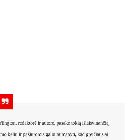
ffington, redaktorė ir autorė, pasakė tokią išlaisvinančią
mo keliu ir pažiūromis galiu numanyti, kad greičiausiai