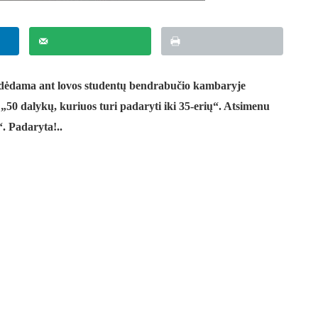
ėdėdama ant lovos studentų bendrabučio kambaryje
„50 dalykų, kuriuos turi padaryti iki 35-erių“. Atsimenu
i“. Padaryta
!..