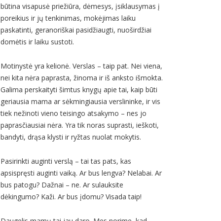
būtina visapusė priežiūra, dėmesys, įsiklausymas į
poreikius ir jų tenkinimas, mokėjimas laiku
paskatinti, geranoriškai pasidžiaugti, nuoširdžiai
domėtis ir laiku sustoti.
Motinystė yra kelionė. Verslas – taip pat. Nei viena,
nei kita nėra paprasta, žinoma ir iš anksto išmokta.
Galima perskaityti šimtus knygų apie tai, kaip būti
geriausia mama ar sėkmingiausia verslininke, ir vis
tiek nežinoti vieno teisingo atsakymo – nes jo
paprasčiausiai nėra. Yra tik noras suprasti, ieškoti,
bandyti, drąsa klysti ir ryžtas nuolat mokytis.
Pasirinkti auginti verslą – tai tas pats, kas
apsispręsti auginti vaiką. Ar bus lengva? Nelabai. Ar
bus patogu? Dažnai – ne. Ar sulauksite
dėkingumo? Kaži. Ar bus įdomu? Visada taip!
Daugelis mamų tai jau daro. Mes norime, kad