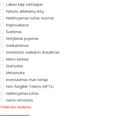
Laikau kaip santaupas
Neturiu atliekamų lėšų
Nekilnojamas turtas nuomai
Kriptovaliutos
Švietimas
Vertybiniai popieriai
Sveikatinimas
Investicinis sveikatos draudimas
Meno kūriniai
Startuoliai
Metavisata
Investavimas man nerūpi
Non-fungible Tokens (NFTs)
nekilnojamas.turtas
namo remontas
Pridėk savo atsakymą