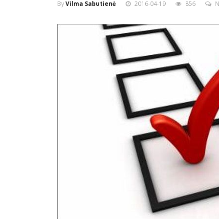
By
Vilma Sabutienė
2016-04-19
856
N