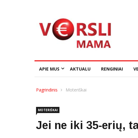
APIE MUS
AKTUALU
RENGINIAI
VE
Pagrindinis
Moteriškai
MOTERIŠKAI
Jei ne iki 35-erių, t