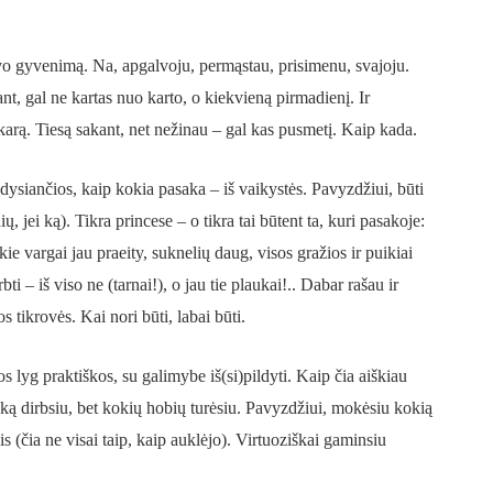
avo gyvenimą. Na, apgalvoju, permąstau, prisimenu, svajoju.
nt, gal ne kartas nuo karto, o kiekvieną pirmadienį. Ir
arą. Tiesą sakant, net nežinau – gal kas pusmetį. Kaip kada.
dysiančios, kaip kokia pasaka – iš vaikystės. Pavyzdžiui, būti
ų, jei ką). Tikra princese – o tikra tai būtent ta, kuri pasakoje:
ie vargai jau praeity, suknelių daug, visos gražios ir puikiai
bti – iš viso ne (tarnai
!
), o jau tie plaukai
!..
Dabar rašau ir
s tikrovės. Kai nori būti, labai būti.
s lyg praktiškos, su galimybe iš(si)pildyti. Kaip čia aiškiau
 ką dirbsiu, bet kokių hobių turėsiu. Pavyzdžiui, mokėsiu kokią
is (čia ne visai taip, kaip auklėjo). Virtuoziškai gaminsiu