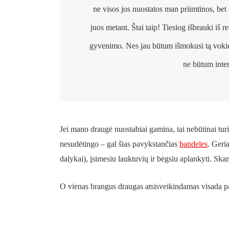
ne visos jos nuostatos man priimtinos, bet 
juos metant. Štai taip
! T
iesiog išbrauki iš 
gyvenimo. Nes jau būtum išmokusi tą vokieč
ne būtum inter
Jei mano draugė nuostabiai gamina, tai nebūtinai turi
nesudėtingo – gal šias pavykstančias
bandeles
. Geria
dalykai), įsimesiu lauktuvių ir bėgsiu aplankyti. S
O vienas brangus draugas atsisveikindamas visada pa