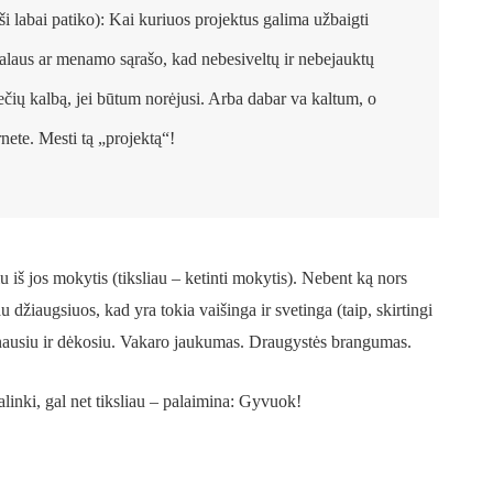
ši labai patiko): Kai kuriuos projektus galima užbaigti
realaus ar menamo sąrašo, kad nebesiveltų ir nebejauktų
ių kalbą, jei būtum norėjusi. Arba dabar va kaltum, o
nete. Mesti tą „projektą“
!
u iš jos mokytis (tiksliau – ketinti mokytis). Nebent ką nors
u džiaugsiuos, kad yra tokia vaišinga ir svetinga (taip, skirtingi
kanausiu ir dėkosiu. Vakaro jaukumas. Draugystės brangumas.
linki, gal net tiksliau – palaimina: Gyvuok!