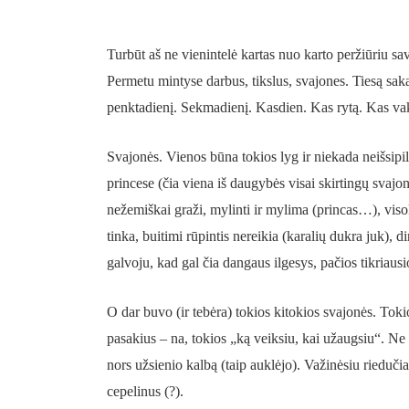
Turbūt aš ne vienintelė kartas nuo karto peržiūriu s
Permetu mintyse darbus, tikslus, svajones. Tiesą saka
penktadienį. Sekmadienį. Kasdien. Kas rytą. Kas vak
Svajonės. Vienos būna tokios lyg ir niekada neišsipil
princese (čia viena iš daugybės visai skirtingų svajoni
nežemiškai graži, mylinti ir mylima (princas…), visok
tinka, buitimi rūpintis nereikia (karalių dukra juk), dir
galvoju, kad gal čia dangaus ilgesys, pačios tikriausio
O dar buvo (ir tebėra) tokios kitokios svajonės. Tokio
pasakius – na, tokios „ką veiksiu, kai užaugsiu“. Ne
nors užsienio kalbą (taip auklėjo). Važinėsiu riedučia
cepelinus (?).