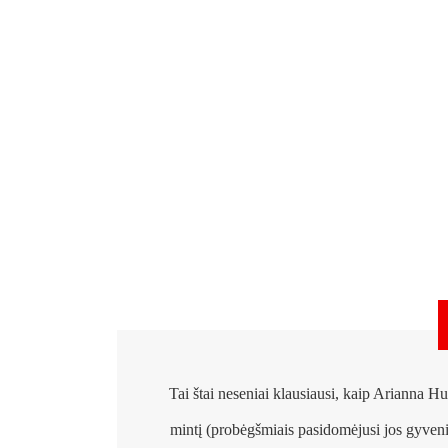
Tai štai neseniai klausiausi, kaip Arianna Hu
mintį (probėgšmiais pasidomėjusi jos gyveni