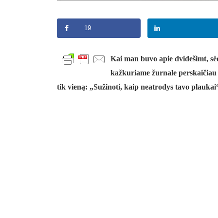
19
Kai man buvo apie dvidešimt, s
kažkuriame žurnale perskaičiau 
tik vieną: „Sužinoti, kaip neatrodys tavo plauka