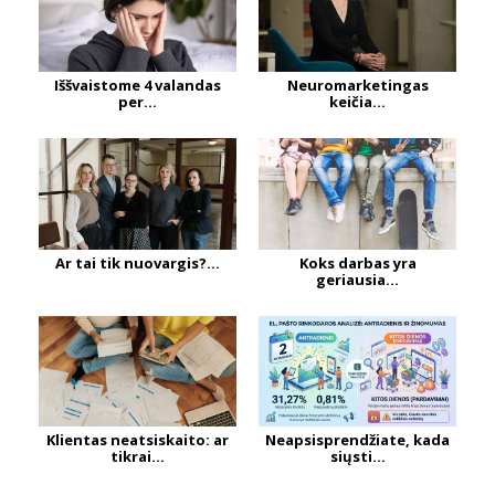
Iššvaistome 4 valandas
Neuromarketingas
per...
keičia...
Ar tai tik nuovargis?...
Koks darbas yra
geriausia...
Klientas neatsiskaito: ar
Neapsisprendžiate, kada
tikrai...
siųsti...