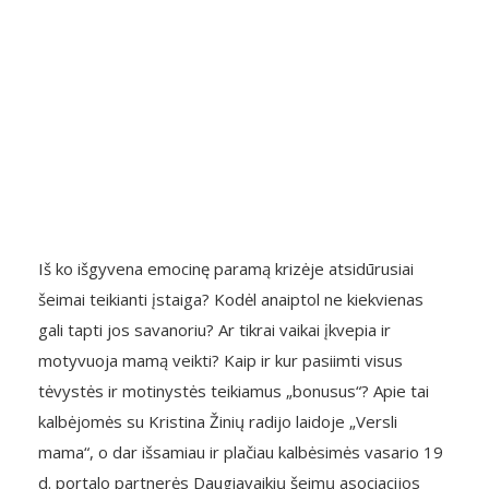
Iš ko išgyvena emocinę paramą krizėje atsidūrusiai
šeimai teikianti įstaiga? Kodėl anaiptol ne kiekvienas
gali tapti jos savanoriu? Ar tikrai vaikai įkvepia ir
motyvuoja mamą veikti? Kaip ir kur pasiimti visus
tėvystės ir motinystės teikiamus „bonusus“? Apie tai
kalbėjomės su Kristina Žinių radijo laidoje „Versli
mama“, o dar išsamiau ir plačiau kalbėsimės vasario 19
d. portalo partnerės Daugiavaikių šeimų asociacijos