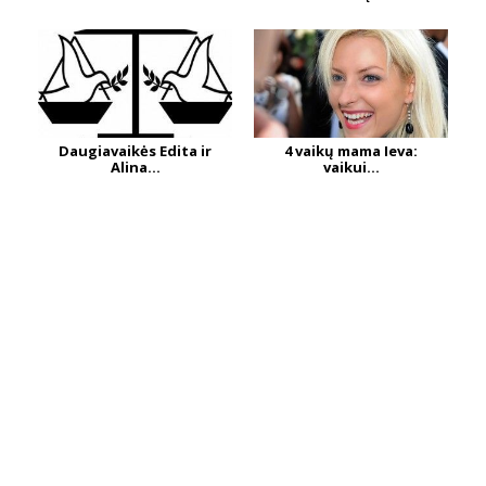
Daugiavaikės Edita ir
4 vaikų mama Ieva:
Alina...
vaikui...