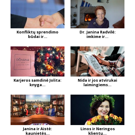
Konfliktų sprendimo
Dr. Janina Radvilė:
būdai ir...
imkime ir...
Karjeros samdinė Jolita:
Nida ir jos atvirukai
knyga...
laimingiems...
Janina ir Aistė:
Linos ir Neringos
kaunietės...
klientų...