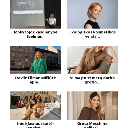
Mokytojos kasdienybė
Ekologiškos kosmetikos
Evelinai...
verslą...
Dovilė Filmanavičiūtė
Vilma po 15 metų darbo
apie...
grožio...
Inidė Jasnauskaitė-
Greta Meschino
Jonaitė:...
dalijasi...