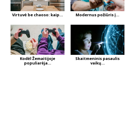
Virtuvė be chaoso: kaip...
Modernus požiūris į...
Kodėl Žemaitijoje
Skaitmeninis pasaulis
populiarėja...
vaikų...