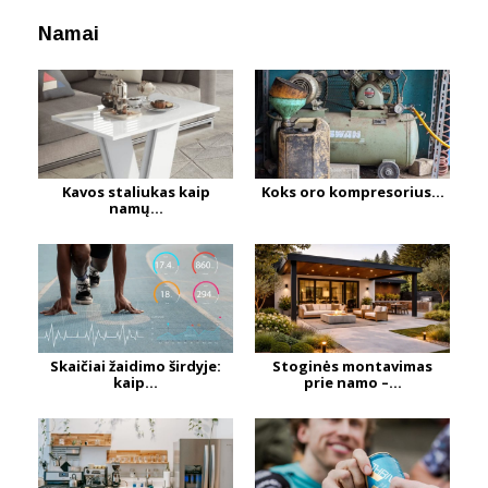
Namai
Kavos staliukas kaip
Koks oro kompresorius...
namų...
Skaičiai žaidimo širdyje:
Stoginės montavimas
kaip...
prie namo –...