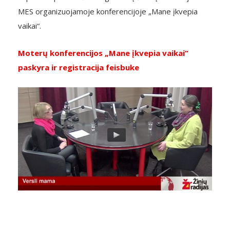
MES organizuojamoje konferencijoje „Mane įkvepia
vaikai“.
Moterų konferencijos „Mane įkvepia vaikai“
paskyra ir registracija feisbuke