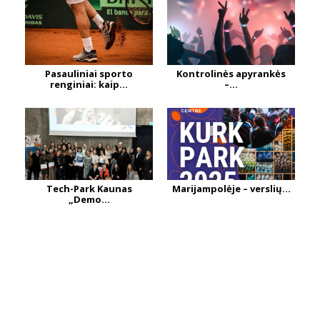
Pasauliniai sporto
Kontrolinės apyrankės
renginiai: kaip...
–...
Tech-Park Kaunas
Marijampolėje – verslių...
„Demo...