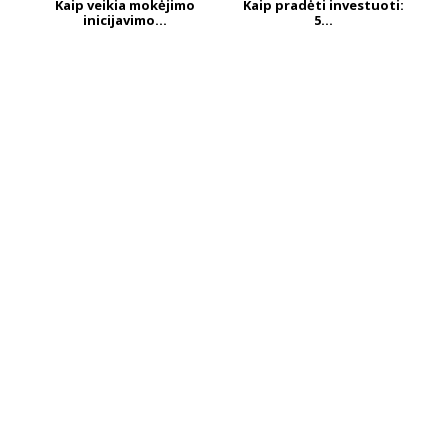
Kaip veikia mokėjimo
Kaip pradėti investuoti:
inicijavimo...
5...