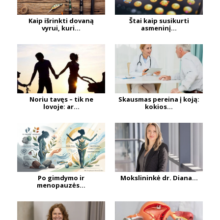
Kaip išrinkti dovaną
Štai kaip susikurti
vyrui, kuri...
asmeninį...
Noriu tavęs – tik ne
Skausmas pereina į koją:
lovoje: ar...
kokios...
Po gimdymo ir
Mokslininkė dr. Diana...
menopauzės...