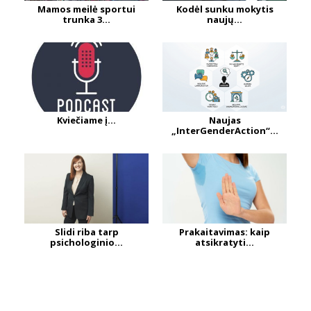
Mamos meilė sportui
Kodėl sunku mokytis
trunka 3...
naujų...
Kviečiame į...
Naujas
„InterGenderAction“...
Slidi riba tarp
Prakaitavimas: kaip
psichologinio...
atsikratyti...