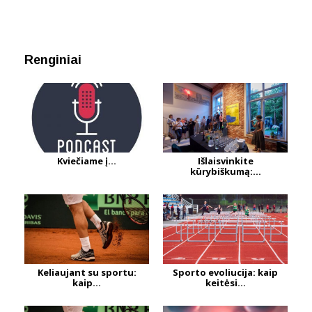
Renginiai
Kviečiame į...
Išlaisvinkite
kūrybiškumą:...
Keliaujant su sportu:
Sporto evoliucija: kaip
kaip...
keitėsi...