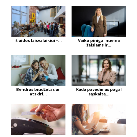
Išlaidos laisvalaikiui –...
Vaiko pinigai nueina
žaislams ir...
Bendras biudžetas ar
Kada pavedimas pagal
atskiri...
sąskaitą...