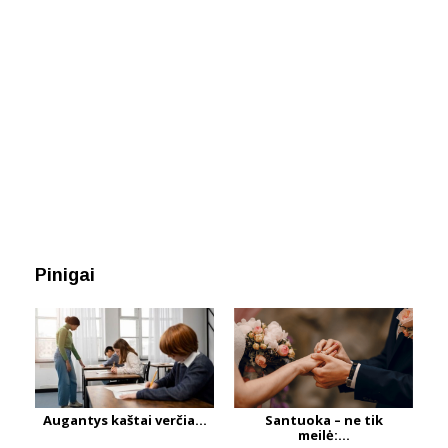
Pinigai
Augantys kaštai verčia...
Santuoka – ne tik
meilė:...