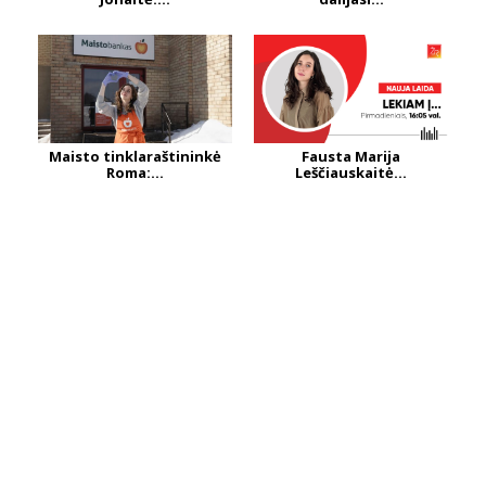
Maisto tinklaraštininkė
Fausta Marija
Roma:...
Leščiauskaitė...