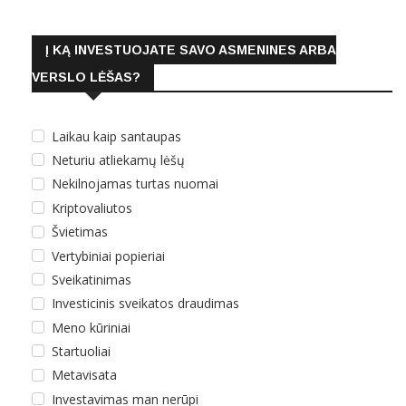
Į KĄ INVESTUOJATE SAVO ASMENINES ARBA
VERSLO LĖŠAS?
Laikau kaip santaupas
Neturiu atliekamų lėšų
Nekilnojamas turtas nuomai
Kriptovaliutos
Švietimas
Vertybiniai popieriai
Sveikatinimas
Investicinis sveikatos draudimas
Meno kūriniai
Startuoliai
Metavisata
Investavimas man nerūpi