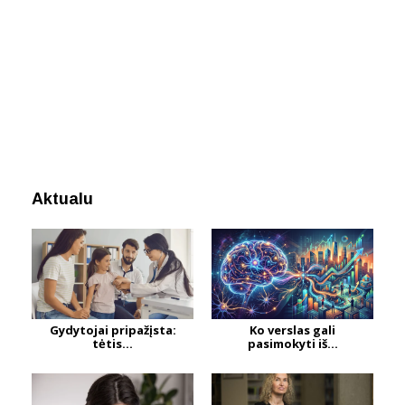
Aktualu
Gydytojai pripažįsta:
Ko verslas gali
tėtis...
pasimokyti iš...