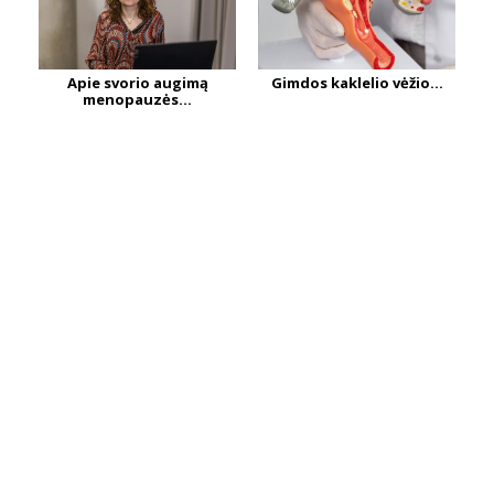
Apie svorio augimą
Gimdos kaklelio vėžio...
menopauzės...