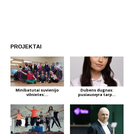
PROJEKTAI
Minibatutai suvienijo
Dubens dugnas:
vilnietes:...
pusiausvyra tarp...