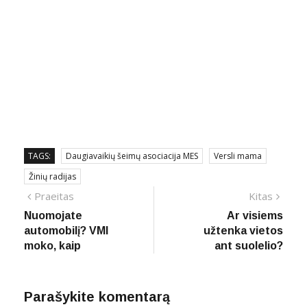
TAGS:
Daugiavaikių šeimų asociacija MES
Versli mama
Žinių radijas
Navigacija
Previous
Next
Praeitas
Kitas
post:
post:
Nuomojate
Ar visiems
tarp
automobilį? VMI
užtenka vietos
įrašų
moko, kaip
ant suolelio?
Parašykite komentarą