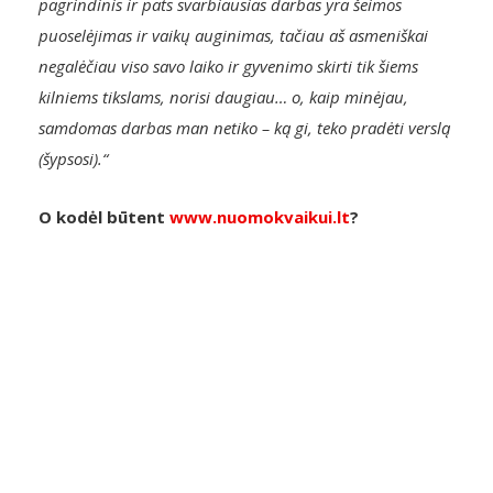
pagrindinis ir pats svarbiausias darbas yra šeimos
puoselėjimas ir vaikų auginimas, tačiau aš asmeniškai
negalėčiau viso savo laiko ir gyvenimo skirti tik šiems
kilniems tikslams, norisi daugiau… o, kaip minėjau,
samdomas darbas man netiko – ką gi, teko pradėti verslą
(šypsosi).“
O kodėl būtent
www.nuomokvaikui.lt
?