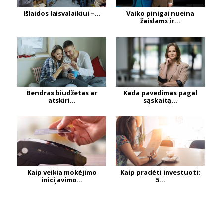
Išlaidos laisvalaikiui –...
Vaiko pinigai nueina
žaislams ir...
Bendras biudžetas ar
Kada pavedimas pagal
atskiri...
sąskaitą...
Kaip veikia mokėjimo
Kaip pradėti investuoti:
inicijavimo...
5...