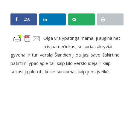
158
Olga yra ypatinga mama, ji augina net
tris pamečiukus, su kurias aktyviai
gyvena, ir turi verslą! Šiandien ji dalijasi savo išskirtine
patirtimi ypač apie tai, kaip kilo verslo idėja ir kaip
sekasi ją plėtoti, kokie sunkumai, kaip juos įveikė.