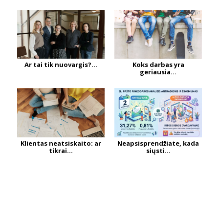
Ar tai tik nuovargis?...
Koks darbas yra
geriausia...
Klientas neatsiskaito: ar
Neapsisprendžiate, kada
tikrai...
siųsti...