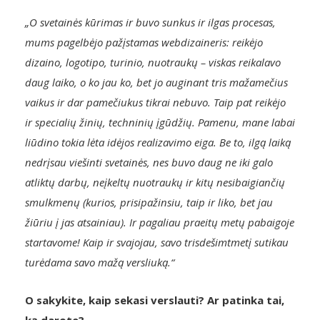
„O svetainės kūrimas ir buvo sunkus ir ilgas procesas,
mums pagelbėjo pažįstamas webdizaineris: reikėjo
dizaino, logotipo, turinio, nuotraukų – viskas reikalavo
daug laiko, o ko jau ko, bet jo auginant tris mažamečius
vaikus ir dar pamečiukus tikrai nebuvo. Taip pat reikėjo
ir specialių žinių, techninių įgūdžių. Pamenu, mane labai
liūdino tokia lėta idėjos realizavimo eiga. Be to, ilgą laiką
nedrįsau viešinti svetainės, nes buvo daug ne iki galo
atliktų darbų, neįkeltų nuotraukų ir kitų nesibaigiančių
smulkmenų (kurios, prisipažinsiu, taip ir liko, bet jau
žiūriu į jas atsainiau). Ir pagaliau praeitų metų pabaigoje
startavome
!
Kaip ir svajojau, savo trisdešimtmetį sutikau
turėdama savo mažą versliuką.“
O sakykite, kaip sekasi verslauti? Ar patinka tai,
ką darote?