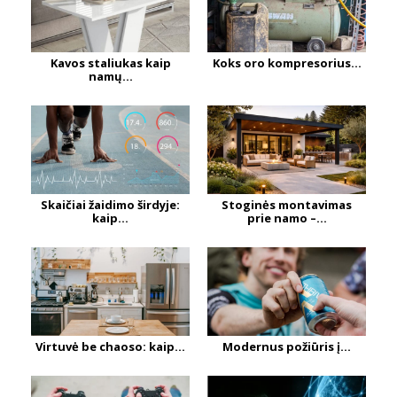
Kavos staliukas kaip
Koks oro kompresorius...
namų...
Skaičiai žaidimo širdyje:
Stoginės montavimas
kaip...
prie namo –...
Virtuvė be chaoso: kaip...
Modernus požiūris į...