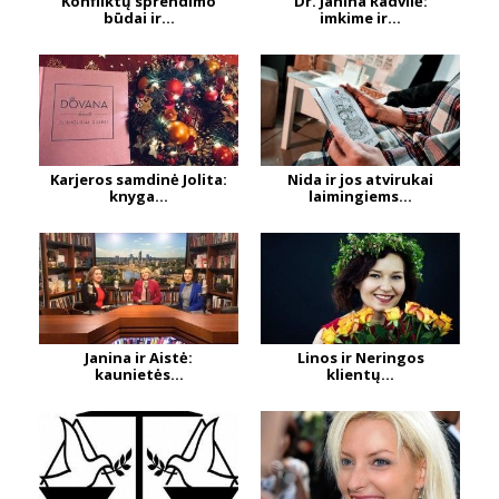
Konfliktų sprendimo
Dr. Janina Radvilė:
būdai ir...
imkime ir...
Karjeros samdinė Jolita:
Nida ir jos atvirukai
knyga...
laimingiems...
Janina ir Aistė:
Linos ir Neringos
kaunietės...
klientų...