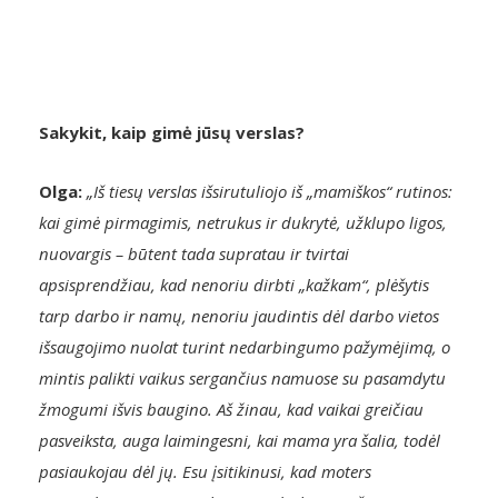
Sakykit, kaip gimė jūsų verslas?
Olga:
„Iš tiesų verslas išsirutuliojo iš „mamiškos“ rutinos:
kai gimė pirmagimis, netrukus ir dukrytė, užklupo ligos,
nuovargis – būtent tada supratau ir tvirtai
apsisprendžiau, kad nenoriu dirbti „kažkam“, plėšytis
tarp darbo ir namų, nenoriu jaudintis dėl darbo vietos
išsaugojimo nuolat turint nedarbingumo pažymėjimą, o
mintis palikti vaikus sergančius namuose su pasamdytu
žmogumi išvis baugino. Aš žinau, kad vaikai greičiau
pasveiksta, auga laimingesni, kai mama yra šalia, todėl
pasiaukojau dėl jų. Esu įsitikinusi, kad moters