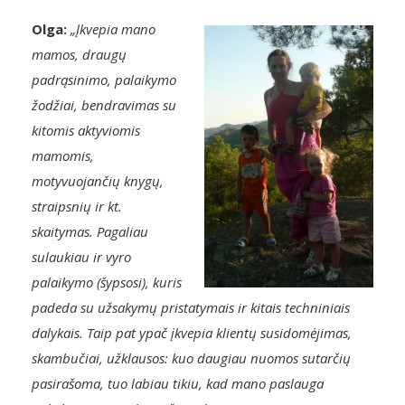
Olga:
„Įkvepia mano
mamos, draugų
padrąsinimo, palaikymo
žodžiai, bendravimas su
kitomis aktyviomis
mamomis,
motyvuojančių knygų,
straipsnių ir kt.
skaitymas. Pagaliau
sulaukiau ir vyro
palaikymo (šypsosi), kuris
padeda su užsakymų pristatymais ir kitais techniniais
dalykais. Taip pat ypač įkvepia klientų susidomėjimas,
skambučiai, užklausos: kuo daugiau nuomos sutarčių
pasirašoma, tuo labiau tikiu, kad mano paslauga