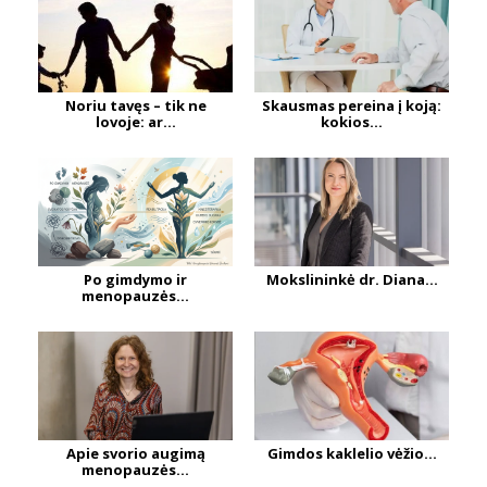
Noriu tavęs – tik ne
Skausmas pereina į koją:
lovoje: ar...
kokios...
Po gimdymo ir
Mokslininkė dr. Diana...
menopauzės...
Apie svorio augimą
Gimdos kaklelio vėžio...
menopauzės...