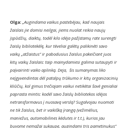
Olga:
„Augindama vaikus pastebėjau, kad naujais
žaislais jie domisi neilgai, jiems nuolat reikia naujų
įspūdžių, daiktų, todėl kilo idėja pažįstamų rate surengti
žaislų bibliotekėlę, kur tėveliai galėtų palikinėti savo
vaikų „atžaistus“ ir pabodusius žaislus pakeičiant juos
kitų vaikų žaislais: taip mainydamiesi galima sutaupyti ir
paįvairinti vaiko aplinką. Deja, šis sumanymas liko
neįgyvendintas dėl patalpų trūkumo ir kitų organizacinių
kliūčių, kol gimus trečiajam vaikui netikėtai šovė genialiai
paprasta mintis: kodėl savo žaislų bibliotekos idėjos
netransformavus į nuosavą verslą? Sugalvojau nuomoti
ne tik žaislus, bet ir vaikišką įrangą (vežimėlius,
maniežus, automobilines kėdutes ir t.t.), kurios jau
buvome nemažai sukaupę, augindami tris pametinukus“