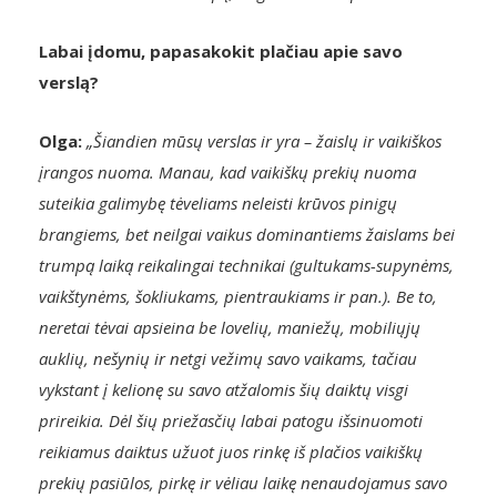
Labai įdomu, papasakokit plačiau apie savo
verslą?
Olga:
„Šiandien mūsų verslas ir yra – žaislų ir vaikiškos
įrangos nuoma. Manau, kad vaikiškų prekių nuoma
suteikia galimybę tėveliams neleisti krūvos pinigų
brangiems, bet neilgai vaikus dominantiems žaislams bei
trumpą laiką reikalingai technikai (gultukams-supynėms,
vaikštynėms, šokliukams, pientraukiams ir pan.). Be to,
neretai tėvai apsieina be lovelių, maniežų, mobiliųjų
auklių, nešynių ir netgi vežimų savo vaikams, tačiau
vykstant į kelionę su savo atžalomis šių daiktų visgi
prireikia. Dėl šių priežasčių labai patogu išsinuomoti
reikiamus daiktus užuot juos rinkę iš plačios vaikiškų
prekių pasiūlos, pirkę ir vėliau laikę nenaudojamus savo