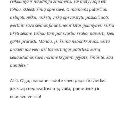
reikalinga ir naudinga žmonėms. Tai motyvuoja eiti
toliau, skleisti žinią apie save. O mamoms patarčiau
nebijoti. Aišku, reikėtų viską apsvarstyti, paskaičiuoti,
įvertinti savo šeimos finansines ir kitas galimybes: reikia
tikėti sėkme, tačiau taip pat svarbu realiai pasverti, kiek
galite prarasti. Manau, jei šeima nebankrutuos, verta
pradėti jau vien dėl tos vertingos patirties, kurią
keliaudamos savo norime kryptimi įgysite, žinosite, kad
bandėte.“
Ačiū, Olga, manome radote savo paparčio žiedus:
juk kitaip nepavadinsi trijų vaikų-pametinukų ir
nuosavo verslo!