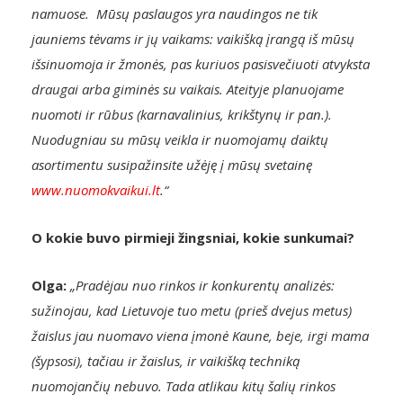
namuose. Mūsų paslaugos yra naudingos ne tik
jauniems tėvams ir jų vaikams: vaikišką įrangą iš mūsų
išsinuomoja ir žmonės, pas kuriuos pasisvečiuoti atvyksta
draugai arba giminės su vaikais. Ateityje planuojame
nuomoti ir rūbus (karnavalinius, krikštynų ir pan.).
Nuodugniau su mūsų veikla ir nuomojamų daiktų
asortimentu susipažinsite užėję į mūsų svetainę
www.nuomokvaikui.lt
.“
O kokie buvo pirmieji žingsniai, kokie sunkumai?
Olga:
„Pradėjau nuo rinkos ir konkurentų analizės:
sužinojau, kad Lietuvoje tuo metu (prieš dvejus metus)
žaislus jau nuomavo viena įmonė Kaune, beje, irgi mama
(šypsosi), tačiau ir žaislus, ir vaikišką techniką
nuomojančių nebuvo. Tada atlikau kitų šalių rinkos