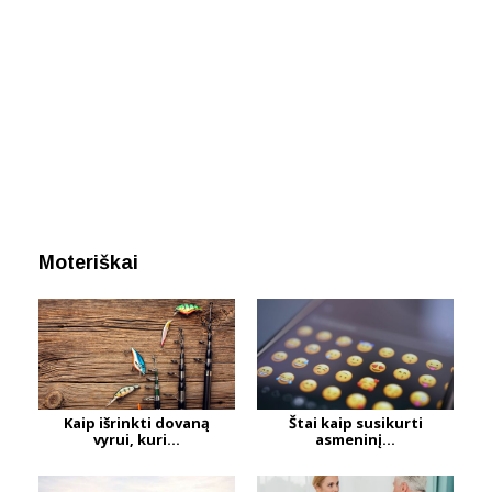
Moteriškai
Kaip išrinkti dovaną
Štai kaip susikurti
vyrui, kuri...
asmeninį...