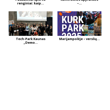
renginiai: kaip...
–...
Tech-Park Kaunas
Marijampolėje – verslių...
„Demo...