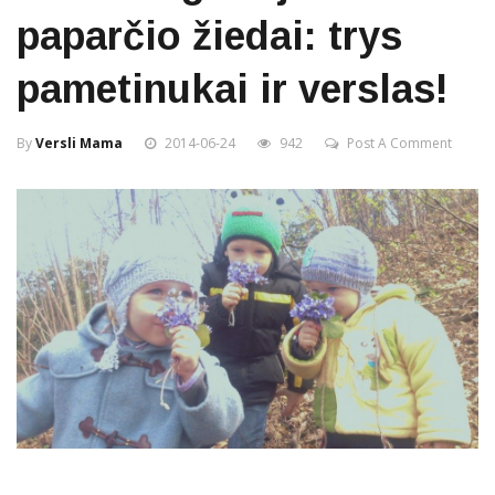
paparčio žiedai: trys
pametinukai ir verslas!
By
Versli Mama
2014-06-24
942
Post A Comment