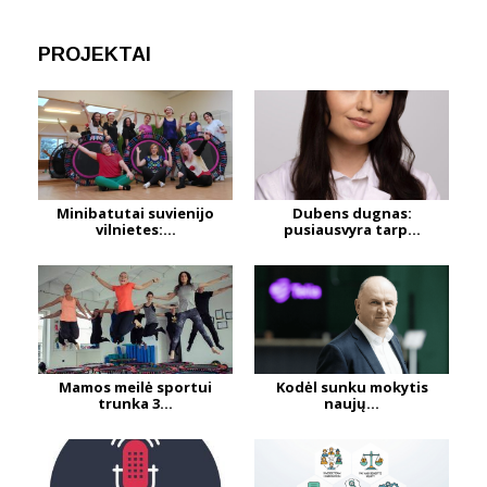
PROJEKTAI
Minibatutai suvienijo
Dubens dugnas:
vilnietes:...
pusiausvyra tarp...
Mamos meilė sportui
Kodėl sunku mokytis
trunka 3...
naujų...