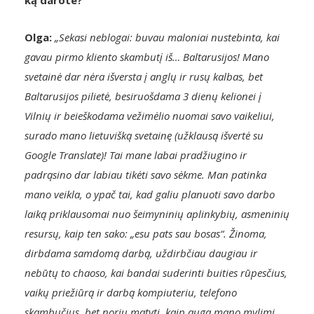
Olga:
„Sekasi neblogai: buvau maloniai nustebinta, kai
gavau pirmo kliento skambutį iš… Baltarusijos! Mano
svetainė dar nėra išversta į anglų ir rusų kalbas, bet
Baltarusijos pilietė, besiruošdama 3 dienų kelionei į
Vilnių ir beieškodama vežimėlio nuomai savo vaikeliui,
surado mano lietuvišką svetainę (užklausą išvertė su
Google Translate)! Tai mane labai pradžiugino ir
padrąsino dar labiau tikėti savo sėkme. Man patinka
mano veikla, o ypač tai, kad galiu planuoti savo darbo
laiką priklausomai nuo šeimyninių aplinkybių, asmeninių
resursų, kaip ten sako: „esu pats sau bosas“. Žinoma,
dirbdama samdomą darbą, uždirbčiau daugiau ir
nebūtų to chaoso, kai bandai suderinti buities rūpesčius,
vaikų priežiūrą ir darbą kompiuteriu, telefono
skambučius, bet noriu matyti, kaip auga mano mylimi