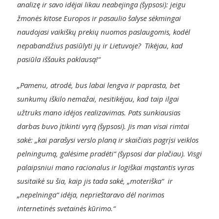
analizę ir savo idėjai likau neabejinga (šypsosi): jeigu
žmonės kitose Europos ir pasaulio šalyse sėkmingai
naudojasi vaikiškų prekių nuomos paslaugomis, kodėl
nepabandžius pasiūlyti jų ir Lietuvoje? Tikėjau, kad
pasiūla iššauks paklausą!“
„Pamenu, atrodė, bus labai lengva ir paprasta, bet
sunkumų iškilo nemažai, nesitikėjau, kad taip ilgai
užtruks mano idėjos realizavimas. Pats sunkiausias
darbas buvo įtikinti vyrą (šypsosi). Jis man visai rimtai
sakė: „kai parašysi verslo planą ir skaičiais pagrįsi veiklos
pelningumą, galėsime pradėti“ (šypsosi dar plačiau). Visgi
palaipsniui mano racionalus ir logiškai mąstantis vyras
susitaikė su šia, kaip jis tada sakė, „moteriška“ ir
„nepelninga“ idėja, neprieštaravo dėl norimos
internetinės svetainės kūrimo.“