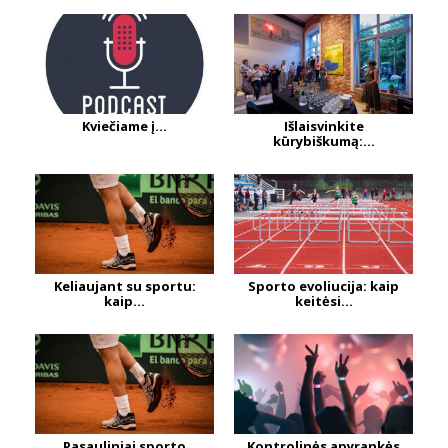
Kviečiame į...
Išlaisvinkite
kūrybiškumą:...
Keliaujant su sportu:
Sporto evoliucija: kaip
kaip...
keitėsi...
Pasauliniai sporto
Kontrolinės apyrankės