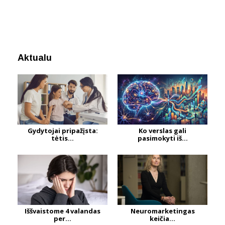
Aktualu
Gydytojai pripažįsta:
Ko verslas gali
tėtis...
pasimokyti iš...
Iššvaistome 4 valandas
Neuromarketingas
per...
keičia...