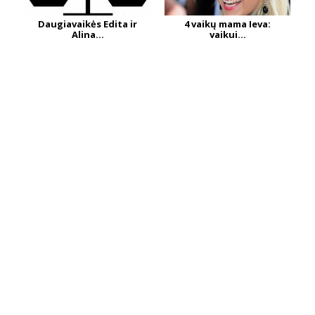
Daugiavaikės Edita ir
4 vaikų mama Ieva:
Alina...
vaikui...