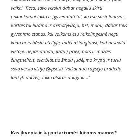
vaikai.
Tiesa, savo verslui dabar negaliu skirti
pakankamai laiko ir įgyvendinti tai, ką esu susiplanavus.
Kartais tai liūdina ir demotyvuoja, bet, manu, dabar toks
gyvenimo etapas, kai vaikams esu reikalingesnė negu
kada nors būsiu ateityje, todėl džiaugiuosi, kad nestoviu
vietoje, nepasiduodu, judu į priekį nors ir mažais
žingsneliais, svarbiausia žinau judėjimo kryptį ir turiu
savo verslo viziją (šypsosi). Vaikai nuo rugsėjo pradeda
lankyti darželį, laiko atsiras daugiau…“
Kas įkvepia ir ką patartumėt kitoms mamos?