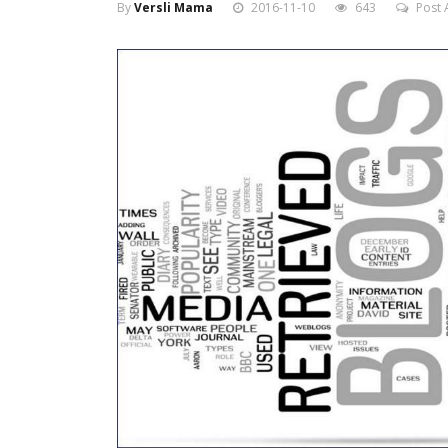
By
Versli Mama
2016-11-10
643
Post