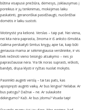
būtina visapusė priežiūra, dėmesys, įsiklausymas į
poreikius ir jų tenkinimas, mokėjimas laiku
paskatinti, geranoriškai pasidžiaugti, nuoširdžiai
domėtis ir laiku sustoti.
Motinystė yra kelionė. Verslas – taip pat. Nei viena,
nei kita nėra paprasta, žinoma ir iš anksto išmokta.
Galima perskaityti šimtus knygų apie tai, kaip būti
geriausia mama ar sėkmingiausia verslininke, ir vis
tiek nežinoti vieno teisingo atsakymo – nes jo
paprasčiausiai nėra. Yra tik noras suprasti, ieškoti,
bandyti, drąsa klysti ir ryžtas nuolat mokytis.
Pasirinkti auginti verslą – tai tas pats, kas
apsispręsti auginti vaiką. Ar bus lengva? Nelabai. Ar
bus patogu? Dažnai – ne. Ar sulauksite
dėkingumo? Kaži. Ar bus įdomu? Visada taip!
Daugelis mamų tai jau daro. Mes norime, kad