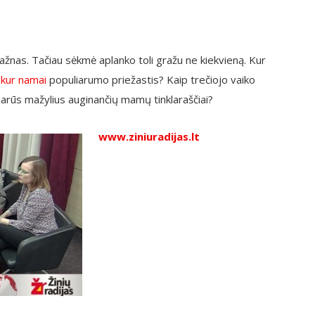
dažnas. Tačiau sėkmė aplanko toli gražu ne kiekvieną. Kur
kur namai
populiarumo priežastis? Kaip trečiojo vaiko
iarūs mažylius auginančių mamų tinklaraščiai?
www.ziniuradijas.lt