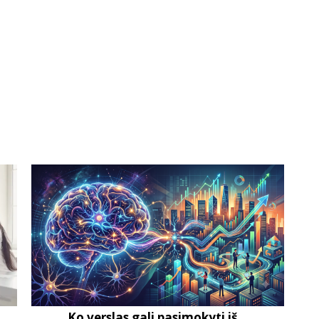
Ko verslas gali pasimokyti iš...