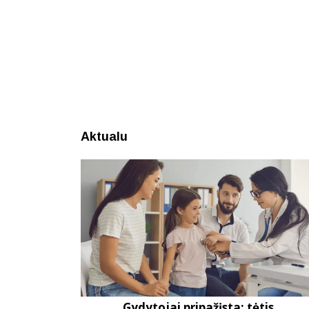
Aktualu
Gydytojai pripažįsta: tėtis...