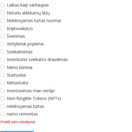
Laikau kaip santaupas
Neturiu atliekamų lėšų
Nekilnojamas turtas nuomai
Kriptovaliutos
Švietimas
Vertybiniai popieriai
Sveikatinimas
Investicinis sveikatos draudimas
Meno kūriniai
Startuoliai
Metavisata
Investavimas man nerūpi
Non-fungible Tokens (NFTs)
nekilnojamas.turtas
namo remontas
Pridėk savo atsakymą