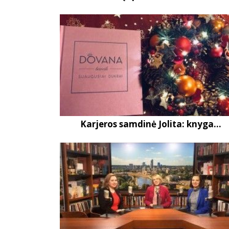
Karjeros samdinė Jolita: knyga...