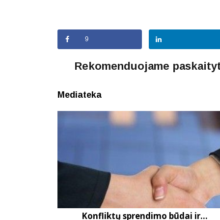
9
Rekomenduojame paskaityt
Mediateka
Konfliktų sprendimo būdai ir...