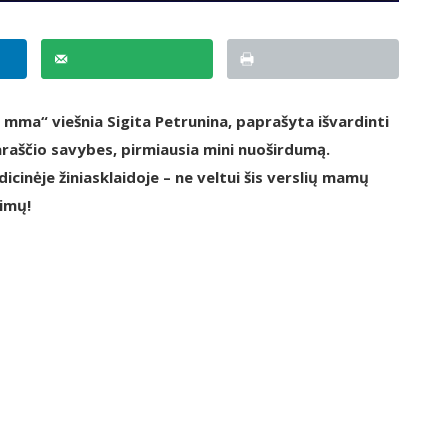
li mma“ viešnia Sigita Petrunina, paprašyta išvardinti
araščio savybes, pirmiausia mini nuoširdumą.
dicinėje žiniasklaidoje – ne veltui šis verslių mamų
nimų!