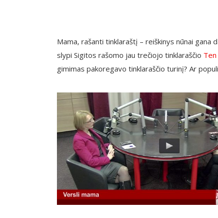
Mama, rašanti tinklaraštį – reiškinys nūnai gana 
slypi Sigitos rašomo jau trečiojo tinklaraščio
Ten 
gimimas pakoregavo tinklaraščio turinį? Ar popul