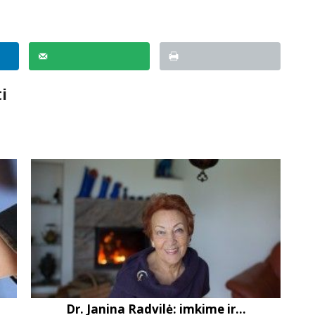
i
Dr. Janina Radvilė: imkime ir...