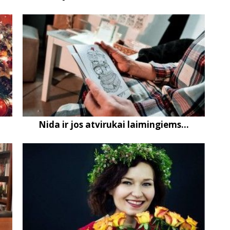
Nida ir jos atvirukai laimingiems...