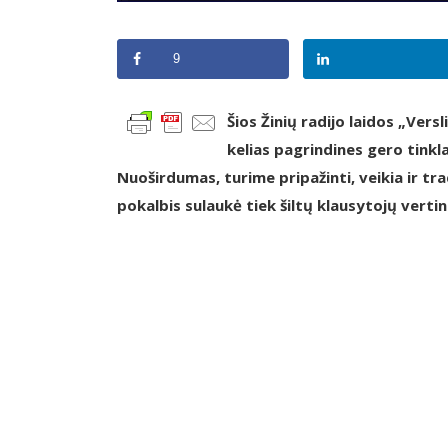
9
Šios Žinių radijo laidos „Vers
kelias pagrindines gero tinkl
Nuoširdumas, turime pripažinti, veikia ir tra
pokalbis sulaukė tiek šiltų klausytojų verti