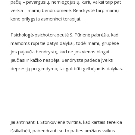
pačių – pavargusių, nemiegojusių, kurių vaikai taip pat
verkia – mamų bendruomenę. Bendrystė tarp mamų
kone prilygsta asmeninei terapijai.
Psichologė-psichoterapeutė S. Pūrienė pabrėžia, kad
mamoms rūpi tie patys dalykai, todėl mamų grupėse
jos pajaučia bendrystę, kad ne jos vienos blogai
jaučiasi ir kažko nespėja. Bendrystė padeda įveikti
depresiją po gimdymo; tai gali būti gelbėjantis dalykas.
Jai antrinanti I. Stonkuvienė tvirtina, kad kartais tereikia
išsikalbėti, pabendrauti su to paties amžiaus vaikus