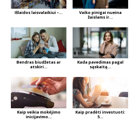
Išlaidos laisvalaikiui –...
Vaiko pinigai nueina
žaislams ir...
Bendras biudžetas ar
Kada pavedimas pagal
atskiri...
sąskaitą...
Kaip veikia mokėjimo
Kaip pradėti investuoti:
inicijavimo...
5...