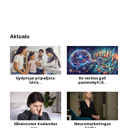
Aktualu
Gydytojai pripažįsta:
Ko verslas gali
tėtis...
pasimokyti iš...
Iššvaistome 4 valandas
Neuromarketingas