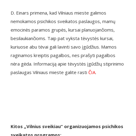
D. Einars primena, kad Vilniaus mieste galimos
nemokamos psichikos sveikatos paslaugos, mamų
emocinės paramos grupės, kursai planuojančioms,
besilaukiančioms. Taip pat vyksta tėvystės kursai,
kuriuose abu tėvai gali lavinti savo įgūdžius. Mamos
raginamos kreiptis pagalbos, nes prašyti pagalbos
nėra gėda. Informaciją apie tėvystės įgūdžių stiprinimo
paslaugas Vilniaus mieste galite rasti
ČIA
.
Kitos „Vilnius sveikiau“ organizuojamos psichikos
sveikatos programos: