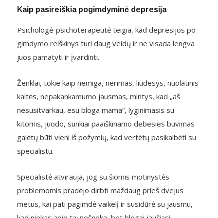
Kaip pasireiškia pogimdyminė depresija
Psichologė-psichoterapeutė teigia, kad depresijos po
gimdymo reiškinys turi daug veidų ir ne visada lengva
juos pamatyti ir įvardinti.
Ženklai, tokie kaip nemiga, nerimas, liūdesys, nuolatinis
kaltės, nepakankamumo jausmas, mintys, kad „aš
nesusitvarkau, esu bloga mama“, lyginimasis su
kitomis, juodo, sunkiai paaiškinamo debesies buvimas
galėtų būti vieni iš požymių, kad vertėtų pasikalbėti su
specialistu.
Specialistė atvirauja, jog su šiomis motinystės
problemomis pradėjo dirbti maždaug prieš dvejus
metus, kai pati pagimdė vaikelį ir susidūrė su jausmu,
kad niekas apie tai nešneka, bet blogai jaučiasi: