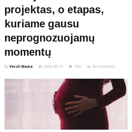
projektas, o etapas,
kuriame gausu
neprognozuojamų
momentų
By
Versli Mama
2025-05-15
300
No Comment