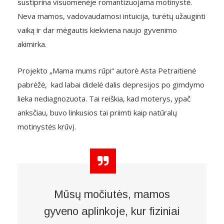
sustiprina visuomenėje romantizuojama motinystė.
Neva mamos, vadovaudamosi intuicija, turėtų užauginti
vaiką ir dar mėgautis kiekviena naujo gyvenimo
akimirka.
Projekto „Mama mums rūpi“ autorė Asta Petraitienė
pabrėžė, kad labai didelė dalis depresijos po gimdymo
lieka nediagnozuota. Tai reiškia, kad moterys, ypač
anksčiau, buvo linkusios tai priimti kaip natūralų
motinystės krūvį.
Mūsų močiutės, mamos
gyveno aplinkoje, kur fiziniai