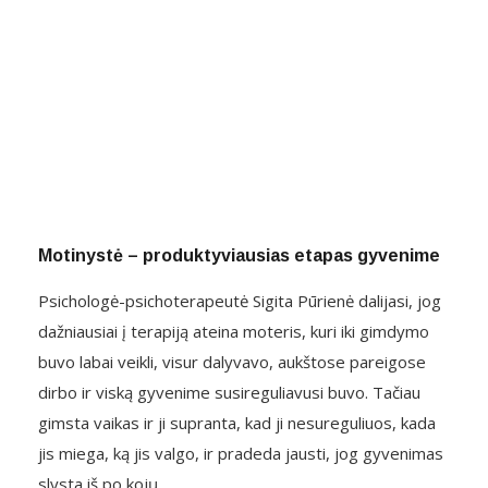
Motinystė – produktyviausias etapas gyvenime
Psichologė-psichoterapeutė Sigita Pūrienė dalijasi, jog
dažniausiai į terapiją ateina moteris, kuri iki gimdymo
buvo labai veikli, visur dalyvavo, aukštose pareigose
dirbo ir viską gyvenime susireguliavusi buvo. Tačiau
gimsta vaikas ir ji supranta, kad ji nesureguliuos, kada
jis miega, ką jis valgo, ir pradeda jausti, jog gyvenimas
slysta iš po kojų.