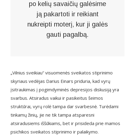
po kelių savaičių galėsime
ją pakartoti ir reikiant
nukreipti moterį, kur ji galės
gauti pagalbą.
„Vilnius sveikiau“ visuomenės sveikatos stiprinimo
skyriaus vedėjas Darius Einars priduria, kad vyrų
įsitraukimas į pogimdyminės depresijos diskusiją yra
svarbus. Atsiradus vaikui ir pasikeitus šeimos
struktūrai, vyrų rolė tampa dar svarbesnė. Turėdami
tinkamų žinių, jie ne tik tampa atsparesni
atsiradusiems iššūkiams, bet ir prisideda prie mamos
psichikos sveikatos stiprinimo ir palaikymo.