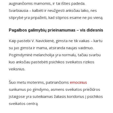
auginančiomis mamomis, ir tai išties padeda.
Svarbiausia – kalbėti ir neužgesti anksčiau laiko, nes
stiprybė yra pripažinti, kad stiprios esame ne po vieną.
Pagalbos galimybių prieinamumas – vis didesnis
Kaip pastebi V. Navickienė, gimsta ne tik vaikas – kartu
su juo gimsta ir mama, atsiranda naujas vaidmuo.
Pogimdyminė melancholija yra normalu, tačiau svarbu
kuo anksčiau pastebėti psichikos sveikatos rizikos
veiksnius.
Šiuo metu moterims, patiriančioms
emocinius
sunkumus po gimdymo, asmens sveikatos priežiūros
įstaigose yra suteikiamas žaliasis koridorius į psichikos
sveikatos centrą.