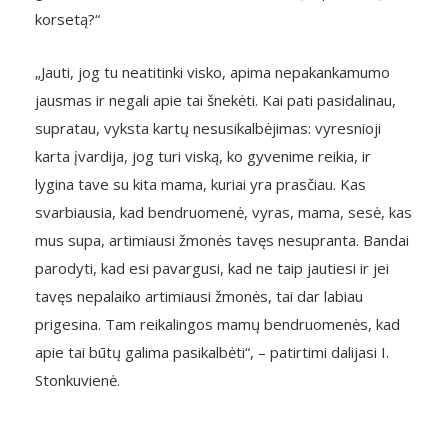
korsetą?“
„Jauti, jog tu neatitinki visko, apima nepakankamumo
jausmas ir negali apie tai šnekėti. Kai pati pasidalinau,
supratau, vyksta kartų nesusikalbėjimas: vyresnioji
karta įvardija, jog turi viską, ko gyvenime reikia, ir
lygina tave su kita mama, kuriai yra prasčiau. Kas
svarbiausia, kad bendruomenė, vyras, mama, sesė, kas
mus supa, artimiausi žmonės tavęs nesupranta. Bandai
parodyti, kad esi pavargusi, kad ne taip jautiesi ir jei
tavęs nepalaiko artimiausi žmonės, tai dar labiau
prigesina. Tam reikalingos mamų bendruomenės, kad
apie tai būtų galima pasikalbėti“, – patirtimi dalijasi I.
Stonkuvienė.