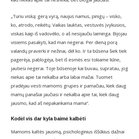
„Turiu viską: gerą vyrą, naujus namus, pinigų – visko,
ko, atrodo, reikėtų. Vaikas lauktas, vestuvės įvykusios,
viskas kaip iš vadovėlio, o aš nesijaučiu laiminga. Bijojau
visiems pasakyti, kad man negerai. Per dieną porą
valandų praverki ir nežinai, dėl ko. Ir ta būsena šiek tiek
pagerėja, pablogėja, bet iš esmės esi tokiame liūne,
jautiesi negerai. Toje būsenoje kai buvau, supratau, jog
niekas apie tai nekalba arba labai mažai. Tuomet
pradėjau vesti mamoms grupes ir pamačiau, kiek daug
mamų panašiai jaučiasi ir nekalba apie tai, kiek daug
jausmo, kad aš nepakankama mama“.
Kodėl vis dar kyla baimė kalbėti
Mamoms kaltės jausmą, psichologinius iššūkius dažnai