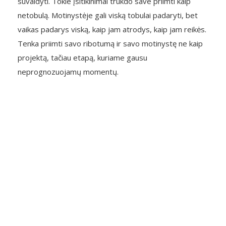
suvaldyti. Tokie įsitikinimai trukdo save priimti kaip
netobulą. Motinystėje gali viską tobulai padaryti, bet
vaikas padarys viską, kaip jam atrodys, kaip jam reikės.
Tenka priimti savo ribotumą ir savo motinystę ne kaip
projektą, tačiau etapą, kuriame gausu
neprognozuojamų momentų.