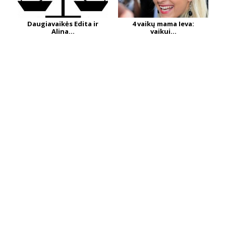
Daugiavaikės Edita ir
4 vaikų mama Ieva:
Alina...
vaikui...