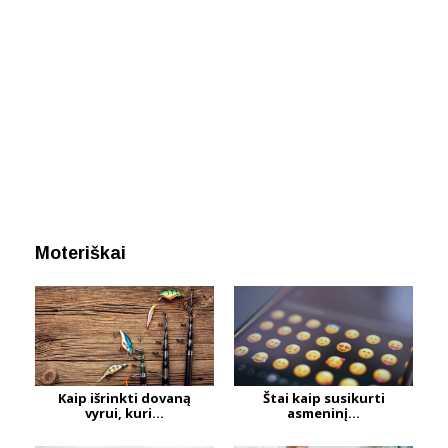
Moteriškai
Kaip išrinkti dovaną
Štai kaip susikurti
vyrui, kuri...
asmeninį...