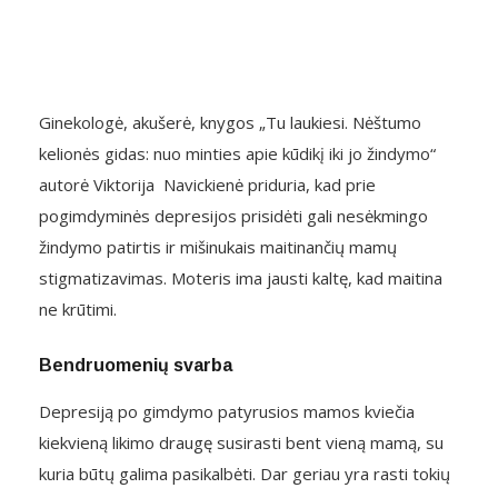
Ginekologė, akušerė, knygos „Tu laukiesi. Nėštumo
kelionės gidas: nuo minties apie kūdikį iki jo žindymo“
autorė Viktorija Navickienė priduria, kad prie
pogimdyminės depresijos prisidėti gali nesėkmingo
žindymo patirtis ir mišinukais maitinančių mamų
stigmatizavimas. Moteris ima jausti kaltę, kad maitina
ne krūtimi.
Bendruomenių svarba
Depresiją po gimdymo patyrusios mamos kviečia
kiekvieną likimo draugę susirasti bent vieną mamą, su
kuria būtų galima pasikalbėti. Dar geriau yra rasti tokių