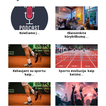
Kviečiame į...
Išlaisvinkite
kūrybiškumą:...
Keliaujant su sportu:
Sporto evoliucija: kaip
kaip...
keitėsi...