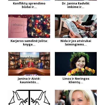
Konfliktų sprendimo
Dr. Janina Radvilė:
būdai ir...
imkime ir...
Karjeros samdinė Jolita:
Nida ir jos atvirukai
knyga...
laimingiems...
Janina ir Aistė:
Linos ir Neringos
kaunietės...
klientų...