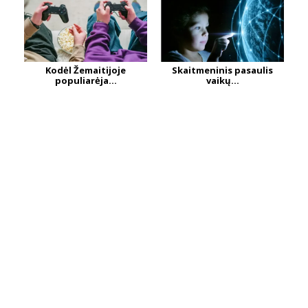
Kodėl Žemaitijoje
Skaitmeninis pasaulis
populiarėja...
vaikų...