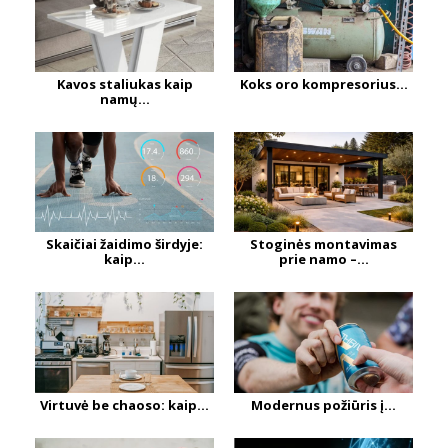
Kavos staliukas kaip
Koks oro kompresorius...
namų...
Skaičiai žaidimo širdyje:
Stoginės montavimas
kaip...
prie namo –...
Virtuvė be chaoso: kaip...
Modernus požiūris į...