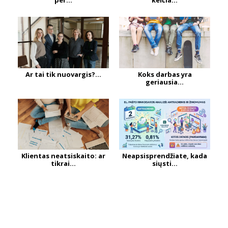
per...
keičia...
Ar tai tik nuovargis?...
Koks darbas yra
geriausia...
Klientas neatsiskaito: ar
Neapsisprendžiate, kada
tikrai...
siųsti...