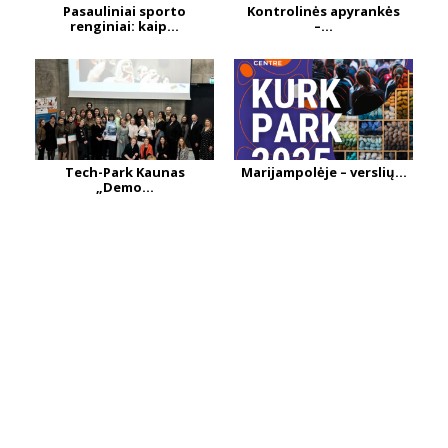
Pasauliniai sporto
Kontrolinės apyrankės
renginiai: kaip...
–...
Tech-Park Kaunas
Marijampolėje – verslių...
„Demo...