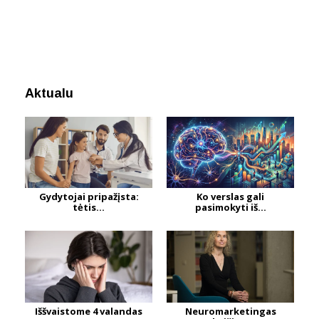
Aktualu
Gydytojai pripažįsta:
Ko verslas gali
tėtis...
pasimokyti iš...
Iššvaistome 4 valandas
Neuromarketingas