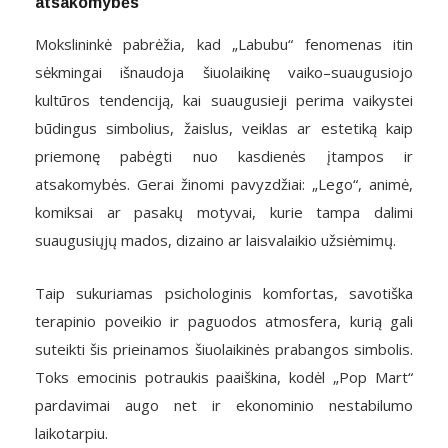
atsakomybės
Mokslininkė pabrėžia, kad „Labubu“ fenomenas itin
sėkmingai išnaudoja šiuolaikinę vaiko–suaugusiojo
kultūros tendenciją, kai suaugusieji perima vaikystei
būdingus simbolius, žaislus, veiklas ar estetiką kaip
priemonę pabėgti nuo kasdienės įtampos ir
atsakomybės. Gerai žinomi pavyzdžiai: „Lego“, animė,
komiksai ar pasakų motyvai, kurie tampa dalimi
suaugusiųjų mados, dizaino ar laisvalaikio užsiėmimų.
Taip sukuriamas psichologinis komfortas, savotiška
terapinio poveikio ir paguodos atmosfera, kurią gali
suteikti šis prieinamos šiuolaikinės prabangos simbolis.
Toks emocinis potraukis paaiškina, kodėl „Pop Mart“
pardavimai augo net ir ekonominio nestabilumo
laikotarpiu.