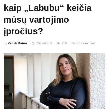
kaip „Labubu“ keičia
mūsų vartojimo
įpročius?
By
Versli Mama
2025-08-13
219
No Comment