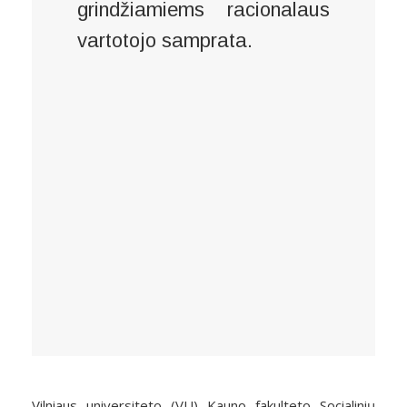
grindžiamiems racionalaus
vartotojo samprata.
Vilniaus universiteto (VU) Kauno fakulteto Socialinių