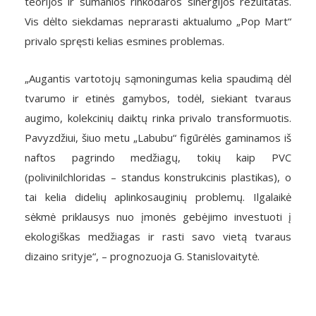
teorijos ir sumanios rinkodaros sinergijos rezultatas.
Vis dėlto siekdamas neprarasti aktualumo „Pop Mart“
privalo spręsti kelias esmines problemas.
„Augantis vartotojų sąmoningumas kelia spaudimą dėl
tvarumo ir etinės gamybos, todėl, siekiant tvaraus
augimo, kolekcinių daiktų rinka privalo transformuotis.
Pavyzdžiui, šiuo metu „Labubu“ figūrėlės gaminamos iš
naftos pagrindo medžiagų, tokių kaip PVC
(polivinilchloridas – standus konstrukcinis plastikas), o
tai kelia didelių aplinkosauginių problemų. Ilgalaikė
sėkmė priklausys nuo įmonės gebėjimo investuoti į
ekologiškas medžiagas ir rasti savo vietą tvaraus
dizaino srityje“, – prognozuoja G. Stanislovaitytė.