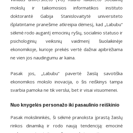
mokslų ir taikomosios informatikos instituto
doktorantė Gabija Stanislovaitytė universiteto
išplatintame pranešime atkreipia dėmesį, kad „Labubu“
sėkmė rodo augantį emocinių ryšių, socialinio statuso ir
psichologinių veiksnių vaidmenį šiuolaikinėje
ekonomikoje, kurioje prekės vertė dažnai apibrėžiama
ne vien jos naudingumu ar kaina.
Pasak jos, „Labubu“ pavertė žaislą savotiška
ekonomikos mokslo inovacija, o šis reiškinys tampa
svarbia pamoka ne tik verslui, bet ir visai visuomenei.
Nuo knygelės personažo iki pasaulinio reiškinio
Pasak mokslininkės, ši sėkmė pranoksta įprastą žaislų
rinkos dinamiką ir rodo naują tendenciją: emocinė