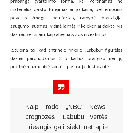
prabanga (vartojimo forma, kai vertinamas ne
materialus daikto turėjimas ar jo kaina, bet emocinis
poveikis žmogui: komfortas, ramybė, nostalgija,
saugumo jausmas, vidinė laimė) ir kolekciniai daiktai vis
dažniau vertinami kaip alternatyvios investicijos.
„Stulbina tai, kad antrinėje rinkoje „Labubu“ figūrėlės
dažnai parduodamos 3–5 kartus brangiau nei jų
pradinė mažmeninė kaina“ – pasakoja doktorantė.
Kaip rodo „NBC News“
prognozės, „Labubu“ vertės
prieaugis gali siekti net apie