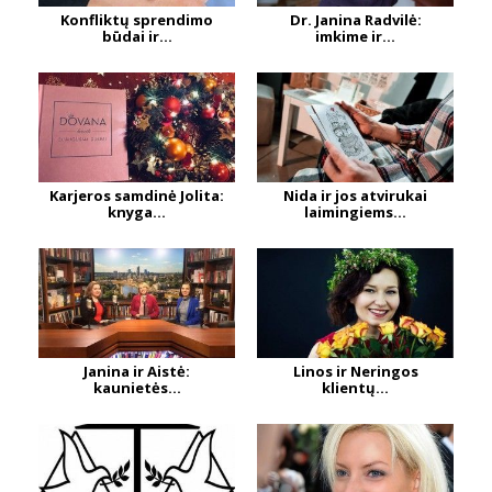
Konfliktų sprendimo
Dr. Janina Radvilė:
būdai ir...
imkime ir...
Karjeros samdinė Jolita:
Nida ir jos atvirukai
knyga...
laimingiems...
Janina ir Aistė:
Linos ir Neringos
kaunietės...
klientų...