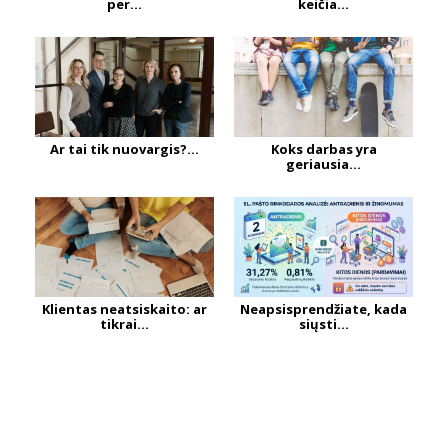
per...
keičia...
Ar tai tik nuovargis?...
Koks darbas yra
geriausia...
Klientas neatsiskaito: ar
Neapsisprendžiate, kada
tikrai...
siųsti...