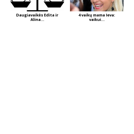
Daugiavaikės Edita ir
4 vaikų mama Ieva:
Alina...
vaikui...