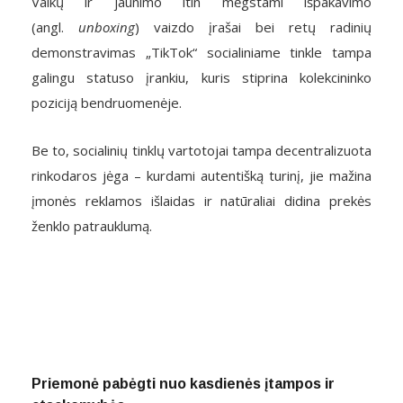
Vaikų ir jaunimo itin mėgstami išpakavimo
(angl.
unboxing
) vaizdo įrašai bei retų radinių
demonstravimas „TikTok“ socialiniame tinkle tampa
galingu statuso įrankiu, kuris stiprina kolekcininko
poziciją bendruomenėje.
Be to, socialinių tinklų vartotojai tampa decentralizuota
rinkodaros jėga – kurdami autentišką turinį, jie mažina
įmonės reklamos išlaidas ir natūraliai didina prekės
ženklo patrauklumą.
Priemonė pabėgti nuo kasdienės įtampos ir