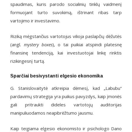
spaudimas, kuris parodo socialinių tinklų vaidmenį
formuojant turto suvokimą, ištrinant ribas tarp
vartojimo ir investavimo.
Riziką mėgstančius vartotojus vilioja paslapčių dėžutės
(angl
. mystery boxes
), o tai puikiai atspindi platesnę
finansinę tendenciją, kai investuotojai linkę rinktis
rizikingesnį turtą.
Sparčiai besivystanti elgesio ekonomika
G. Stanislovaitytė atkreipia dėmesį, kad „Labubu“
pardavimų strategija yra puikus pavyzdys, kaip įmonės
gali pritraukti dideles vartotojų auditorijas
manipuliuodamos neapibrėžtumo jausmu.
Kaip teigiama elgesio ekonomisto ir psichologo Dano