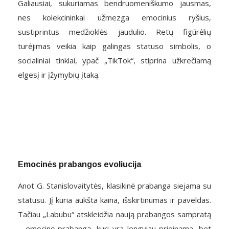
Galiausiai, sukuriamas bendruomeniškumo jausmas,
nes kolekcininkai užmezga emocinius ryšius,
sustiprintus medžioklės jaudulio. Retų figūrėlių
turėjimas veikia kaip galingas statuso simbolis, o
socialiniai tinklai, ypač „TikTok“, stiprina užkrečiamą
elgesį ir įžymybių įtaką.
Emocinės prabangos evoliucija
Anot G. Stanislovaitytės, klasikinė prabanga siejama su
statusu. Jį kuria aukšta kaina, išskirtinumas ir paveldas.
Tačiau „Labubu“ atskleidžia naują prabangos sampratą
– emocinę prabangą, kuri yra lengviau prieinama, bet