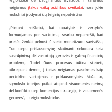
regionuose dėl bauginančios išvaizdos ir tariamos
neigiamos
įtakos vaikų psichikos sveikatai
, nors jokie
moksliniai įrodymai šių teiginių nepatvirtina.
„Plintant reiškiniui, kai tapatybė ir vertybės
formuojamos per vartojimą, svarbu nepamiršti, kad
prekės ženklai pelnosi iš siekio monetizuoti saviraišką.
Tuo tarpu priklausomybę skatinanti rinkodara kelia
susirūpinimą dėl vartotojų gerovės ir galimų finansinių
problemų. Todėl šiuos procesus būtina stebėti,
atkreipiant dėmesį į tokias neigiamas pasekmes kaip
perteklinis vartojimas ir priklausomybės. Maža to,
sąmokslo teorijos puikiai atspindi visuomenės nerimą
dėl konflikto tarp komercijos strategijų ir visuomenės
gerovės“, – teigia mokslininkė.