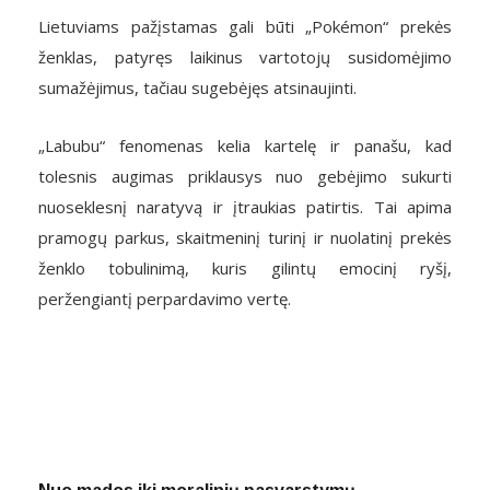
Lietuviams pažįstamas gali būti „Pokémon“ prekės
ženklas, patyręs laikinus vartotojų susidomėjimo
sumažėjimus, tačiau sugebėjęs atsinaujinti.
„Labubu“ fenomenas kelia kartelę ir panašu, kad
tolesnis augimas priklausys nuo gebėjimo sukurti
nuoseklesnį naratyvą ir įtraukias patirtis. Tai apima
pramogų parkus, skaitmeninį turinį ir nuolatinį prekės
ženklo tobulinimą, kuris gilintų emocinį ryšį,
peržengiantį perpardavimo vertę.