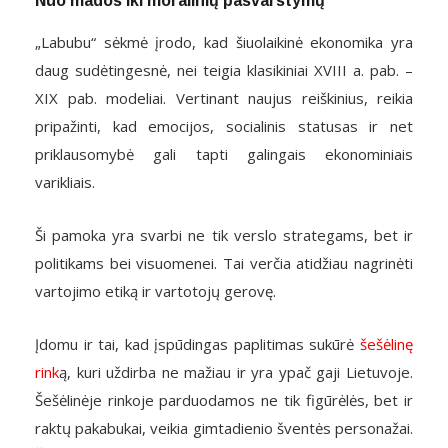
Nuo mados iki moralinių pasvarstymų
„Labubu“ sėkmė įrodo, kad šiuolaikinė ekonomika yra
daug sudėtingesnė, nei teigia klasikiniai XVIII a. pab. –
XIX pab. modeliai. Vertinant naujus reiškinius, reikia
pripažinti, kad emocijos, socialinis statusas ir net
priklausomybė gali tapti galingais ekonominiais
varikliais.
Ši pamoka yra svarbi ne tik verslo strategams, bet ir
politikams bei visuomenei. Tai verčia atidžiau nagrinėti
vartojimo etiką ir vartotojų gerovę.
Įdomu ir tai, kad įspūdingas paplitimas sukūrė
šešėlinę
rink
ą, kuri uždirba ne mažiau ir yra ypač gaji Lietuvoje.
Šešėlinėje rinkoje parduodamos ne tik figūrėlės, bet ir
raktų pakabukai, veikia gimtadienio šventės personažai.