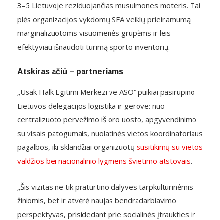
3–5 Lietuvoje reziduojančias musulmones moteris. Tai
plės organizacijos vykdomų SFA veiklų prieinamumą
marginalizuotoms visuomenės grupėms ir leis
efektyviau išnaudoti turimą sporto inventorių.
Atskiras ačiū – partneriams
„Usak Halk Egitimi Merkezi ve ASO“ puikiai pasirūpino
Lietuvos delegacijos logistika ir gerove: nuo
centralizuoto pervežimo iš oro uosto, apgyvendinimo
su visais patogumais, nuolatinės vietos koordinatoriaus
pagalbos, iki sklandžiai organizuotų
susitikimų su vietos
valdžios bei nacionalinio lygmens švietimo atstovais
.
„Šis vizitas ne tik praturtino dalyves tarpkultūrinėmis
žiniomis, bet ir atvėrė naujas bendradarbiavimo
perspektyvas, prisidedant prie socialinės įtraukties ir