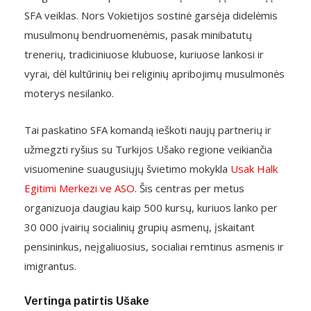
SFA veiklas. Nors Vokietijos sostinė garsėja didelėmis
musulmonų bendruomenėmis, pasak minibatutų
trenerių, tradiciniuose klubuose, kuriuose lankosi ir
vyrai, dėl kultūrinių bei religinių apribojimų musulmonės
moterys nesilanko.
Tai paskatino SFA komandą ieškoti naujų partnerių ir
užmegzti ryšius su Turkijos Ušako regione veikiančia
visuomenine suaugusiųjų švietimo mokykla
Usak Halk
Egitimi Merkezi ve ASO
. Šis centras per metus
organizuoja daugiau kaip 500 kursų, kuriuos lanko per
30 000 įvairių socialinių grupių asmenų, įskaitant
pensininkus, neįgaliuosius, socialiai remtinus asmenis ir
imigrantus.
Vertinga patirtis Ušake