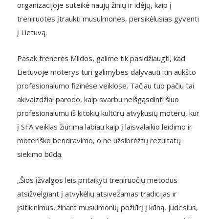
organizacijoje suteikė naujų žinių ir idėjų, kaip į
treniruotes įtraukti musulmones, persikėlusias gyventi
į Lietuvą.
Pasak trenerės Mildos, galime tik pasidžiaugti, kad
Lietuvoje moterys turi galimybes dalyvauti itin aukšto
profesionalumo fizinėse veiklose. Tačiau tuo pačiu tai
akivaizdžiai parodo, kaip svarbu neišgąsdinti šiuo
profesionalumu iš kitokių kultūrų atvykusių moterų, kur
į SFA veiklas žiūrima labiau kaip į laisvalaikio leidimo ir
moteriško bendravimo, o ne užsibrėžtų rezultatų
siekimo būdą.
„Šios įžvalgos leis pritaikyti treniruočių metodus
atsižvelgiant į atvykėlių atsivežamas tradicijas ir
įsitikinimus, žinant musulmonių požiūrį į kūną, judesius,