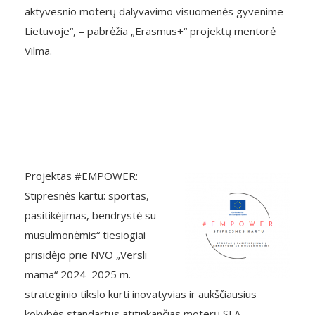
aktyvesnio moterų dalyvavimo visuomenės gyvenime
Lietuvoje“, – pabrėžia „Erasmus+“ projektų mentorė
Vilma.
Projektas #EMPOWER:
Stipresnės kartu: sportas,
pasitikėjimas, bendrystė su
musulmonėmis“ tiesiogiai
prisidėjo prie NVO „Versli
mama“ 2024–2025 m.
strateginio tikslo kurti inovatyvias ir aukščiausius
kokybės standartus atitinkančias moterų SFA