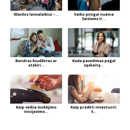
Išlaidos laisvalaikiui –...
Vaiko pinigai nueina
žaislams ir...
Bendras biudžetas ar
Kada pavedimas pagal
atskiri...
sąskaitą...
Kaip veikia mokėjimo
Kaip pradėti investuoti:
inicijavimo...
5...