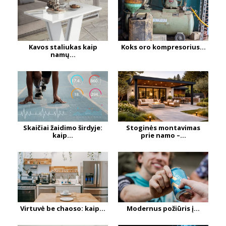
Kavos staliukas kaip
Koks oro kompresorius...
namų...
Skaičiai žaidimo širdyje:
Stoginės montavimas
kaip...
prie namo –...
Virtuvė be chaoso: kaip...
Modernus požiūris į...