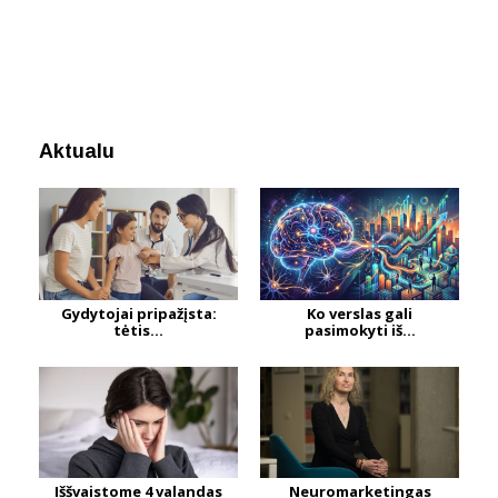
Aktualu
Gydytojai pripažįsta:
Ko verslas gali
tėtis...
pasimokyti iš...
Iššvaistome 4 valandas
Neuromarketingas