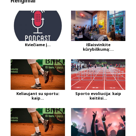
Renginiai
Kviečiame į...
Išlaisvinkite
kūrybiškumą:...
Keliaujant su sportu:
Sporto evoliucija: kaip
kaip...
keitėsi...