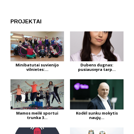
PROJEKTAI
Minibatutai suvienijo
Dubens dugnas:
vilnietes:...
pusiausvyra tarp...
Mamos meilė sportui
Kodėl sunku mokytis
trunka 3...
naujų...