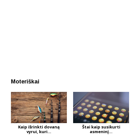
Moteriškai
Kaip išrinkti dovaną
Štai kaip susikurti
vyrui, kuri...
asmeninį...