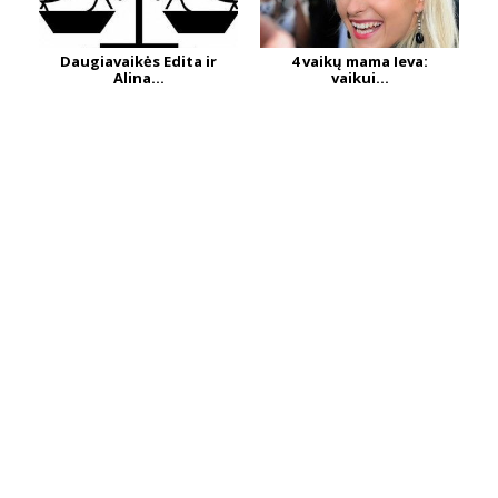
Daugiavaikės Edita ir
4 vaikų mama Ieva:
Alina...
vaikui...