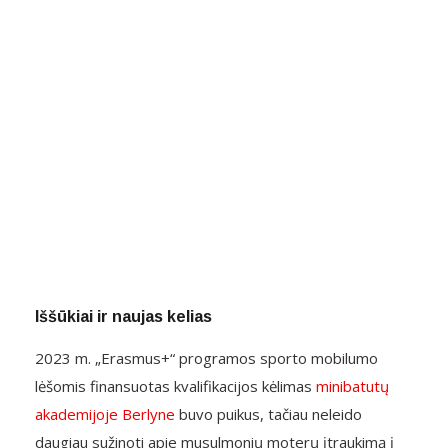
Iššūkiai ir naujas kelias
2023 m. „Erasmus+“ programos sporto mobilumo
lėšomis finansuotas kvalifikacijos kėlimas
minibatutų
akademijoje Berlyne
buvo puikus, tačiau neleido
daugiau sužinoti apie musulmonių moterų įtraukimą į