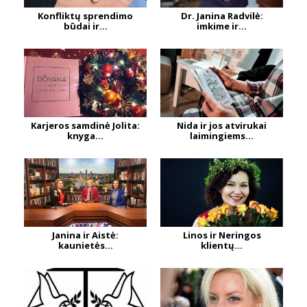
Konfliktų sprendimo
Dr. Janina Radvilė:
būdai ir...
imkime ir...
Karjeros samdinė Jolita:
Nida ir jos atvirukai
knyga...
laimingiems...
Janina ir Aistė:
Linos ir Neringos
kaunietės...
klientų...