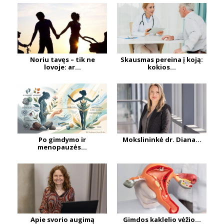
Noriu tavęs – tik ne
Skausmas pereina į koją:
lovoje: ar...
kokios...
Po gimdymo ir
Mokslininkė dr. Diana...
menopauzės...
Apie svorio augimą
Gimdos kaklelio vėžio...