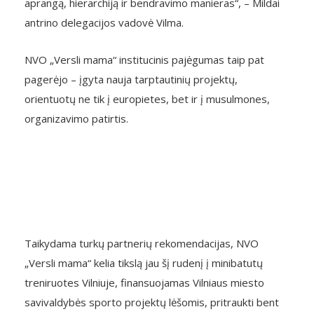
aprangą, hierarchiją ir bendravimo manieras“, – Mildai
antrino delegacijos vadovė Vilma.
NVO „Versli mama“ institucinis pajėgumas taip pat
pagerėjo – įgyta nauja tarptautinių projektų,
orientuotų ne tik į europietes, bet ir į musulmones,
organizavimo patirtis.
Taikydama turkų partnerių rekomendacijas, NVO
„Versli mama“ kelia tikslą jau šį rudenį į minibatutų
treniruotes Vilniuje, finansuojamas Vilniaus miesto
savivaldybės sporto projektų lėšomis, pritraukti bent