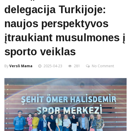
delegacija Turkijoje:
naujos perspektyvos
įtraukiant musulmones į
sporto veiklas
By
Versli Mama
2025-04-23
281
No Comment