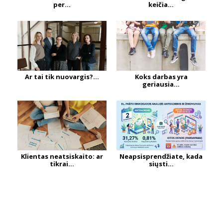
per...
keičia...
Ar tai tik nuovargis?...
Koks darbas yra
geriausia...
Klientas neatsiskaito: ar
Neapsisprendžiate, kada
tikrai...
siųsti...