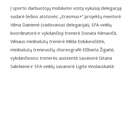
Į sporto darbuotojų mobilumo vizitą vykusią delegaciją
sudarė šešios atstovės: „Erasmus+“ projektų mentorė
Vilma Dainienė (vadovavusi delegacijai), SFA veiklų
koordinatorė ir vykdančioji trenerė Donata Klimavičė,
Vilniaus minibatutų trenerė Milda Eidukevičiūtė,
minibatutų treniruočių choreografė Elžbieta Žigaitė,
vykdančiosios trenerės asistentė savanorė Gitana
Salickienė ir SFA veiklų savanorė Ligita Vinslauskaitė.