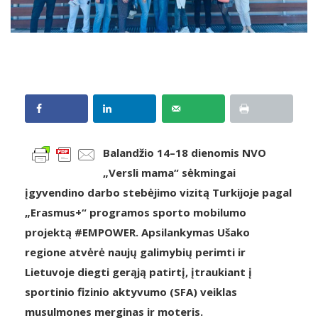
Balandžio 14–18 dienomis NVO
„Versli mama“ sėkmingai
įgyvendino darbo stebėjimo vizitą Turkijoje pagal
„Erasmus+“ programos sporto mobilumo
projektą #EMPOWER. Apsilankymas Ušako
regione atvėrė naujų galimybių perimti ir
Lietuvoje diegti gerąją patirtį, įtraukiant į
sportinio fizinio aktyvumo (SFA) veiklas
musulmones merginas ir moteris.