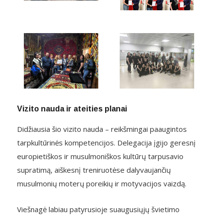
Vizito nauda ir ateities planai
Didžiausia šio vizito nauda – reikšmingai paaugintos
tarpkultūrinės kompetencijos. Delegacija įgijo geresnį
europietiškos ir musulmoniškos kultūrų tarpusavio
supratimą, aiškesnį treniruotėse dalyvaujančių
musulmonių moterų poreikių ir motyvacijos vaizdą.
Viešnagė labiau patyrusioje suaugusiųjų švietimo