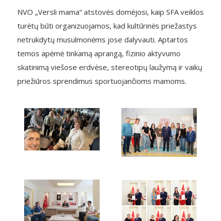
NVO „Versli mama“ atstovės domėjosi, kaip SFA veiklos
turėtų būti organizuojamos, kad kultūrinės priežastys
netrukdytų musulmonėms jose dalyvauti. Aptartos
temos apėmė tinkamą aprangą, fizinio aktyvumo
skatinimą viešose erdvėse, stereotipų laužymą ir vaikų
priežiūros sprendimus sportuojančioms mamoms.