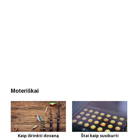
Moteriškai
Kaip išrinkti dovaną
Štai kaip susikurti