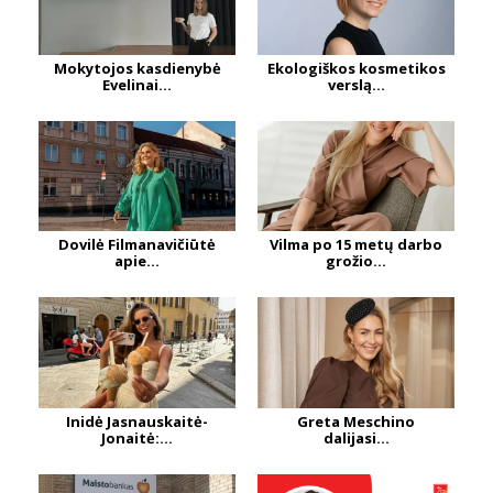
Mokytojos kasdienybė
Ekologiškos kosmetikos
Evelinai...
verslą...
Dovilė Filmanavičiūtė
Vilma po 15 metų darbo
apie...
grožio...
Inidė Jasnauskaitė-
Greta Meschino
Jonaitė:...
dalijasi...