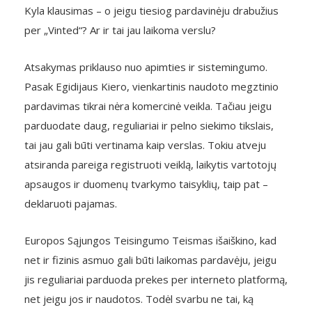
Kyla klausimas – o jeigu tiesiog pardavinėju drabužius
per „Vinted“? Ar ir tai jau laikoma verslu?
Atsakymas priklauso nuo apimties ir sistemingumo.
Pasak Egidijaus Kiero, vienkartinis naudoto megztinio
pardavimas tikrai nėra komercinė veikla. Tačiau jeigu
parduodate daug, reguliariai ir pelno siekimo tikslais,
tai jau gali būti vertinama kaip verslas. Tokiu atveju
atsiranda pareiga registruoti veiklą, laikytis vartotojų
apsaugos ir duomenų tvarkymo taisyklių, taip pat –
deklaruoti pajamas.
Europos Sąjungos Teisingumo Teismas išaiškino, kad
net ir fizinis asmuo gali būti laikomas pardavėju, jeigu
jis reguliariai parduoda prekes per interneto platformą,
net jeigu jos ir naudotos. Todėl svarbu ne tai, ką