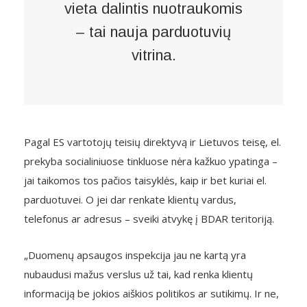
vieta dalintis nuotraukomis
– tai nauja parduotuvių
vitrina.
Pagal ES vartotojų teisių direktyvą ir Lietuvos teisę, el.
prekyba socialiniuose tinkluose nėra kažkuo ypatinga –
jai taikomos tos pačios taisyklės, kaip ir bet kuriai el.
parduotuvei. O jei dar renkate klientų vardus,
telefonus ar adresus – sveiki atvykę į BDAR teritoriją.
„Duomenų apsaugos inspekcija jau ne kartą yra
nubaudusi mažus verslus už tai, kad renka klientų
informaciją be jokios aiškios politikos ar sutikimų. Ir ne,