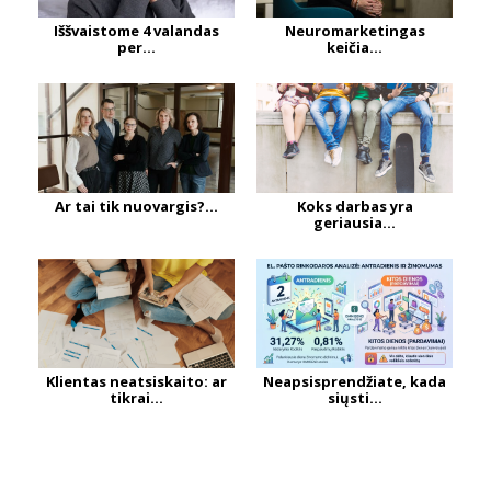
Iššvaistome 4 valandas
Neuromarketingas
per...
keičia...
Ar tai tik nuovargis?...
Koks darbas yra
geriausia...
Klientas neatsiskaito: ar
Neapsisprendžiate, kada
tikrai...
siųsti...