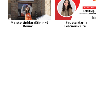
Maisto tinklaraštininkė
Fausta Marija
Roma:...
Leščiauskaitė...