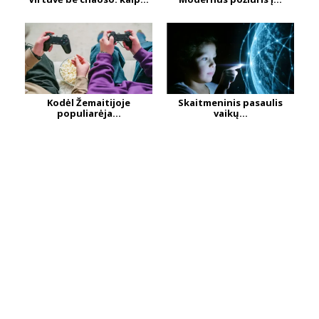
Kodėl Žemaitijoje
Skaitmeninis pasaulis
populiarėja...
vaikų...