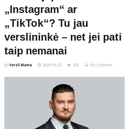
„Instagram“ ar
„TikTok“? Tu jau
verslininkė – net jei pati
taip nemanai
By
Versli Mama
2025-05-22
302
No Comment