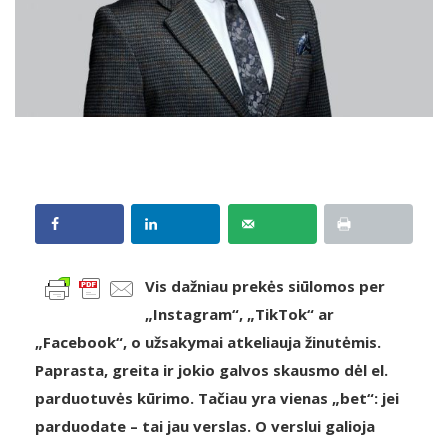
Vis dažniau prekės siūlomos per
„Instagram“, „TikTok“ ar
„Facebook“, o užsakymai atkeliauja žinutėmis.
Paprasta, greita ir jokio galvos skausmo dėl el.
parduotuvės kūrimo. Tačiau yra vienas „bet“: jei
parduodate – tai jau verslas. O verslui galioja