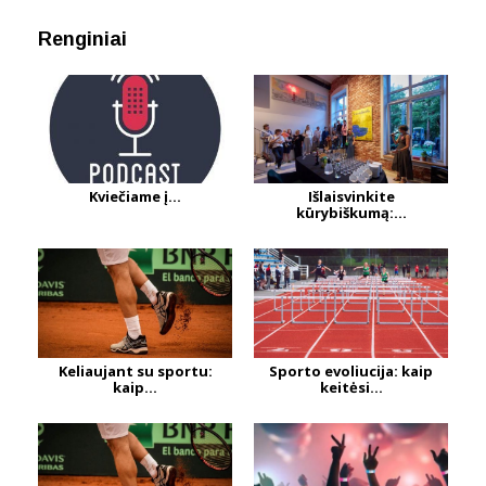
Renginiai
Kviečiame į...
Išlaisvinkite
kūrybiškumą:...
Keliaujant su sportu:
Sporto evoliucija: kaip
kaip...
keitėsi...