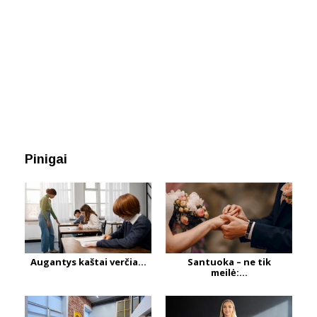
Pinigai
Augantys kaštai verčia...
Santuoka – ne tik
meilė:...