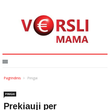
Pagrindinis
Pinigai
PINIGAI
Prekiauji per