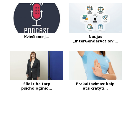
Kviečiame į...
Naujas
„InterGenderAction“...
Slidi riba tarp
Prakaitavimas: kaip
psichologinio...
atsikratyti...