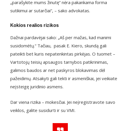
„parašykite mums žinutę“ nėra pakankama forma
sutikimui ar sutarčiai“, – sako advokatas.
Kokios realios rizikos
Dažnai pardavėjai sako: „Aš per mažas, kad manimi
susidomėtų.“ Tačiau, pasak E. Kiero, skundą gali
pateikti bet kuris nepatenkintas pirkėjas. O tuomet –
Vartotojų teisių apsaugos tarnybos patikrinimas,
galimos baudos ar net paskyros blokavimas dėl
pažeidimų. Atsakyti gali tekti ir asmeniškai, jei veikiate
neįsteigę juridinio asmens.
Dar viena rizika – mokesčiai. Jei neįregistravote savo
veiklos, galite susidurti ir su VMI.