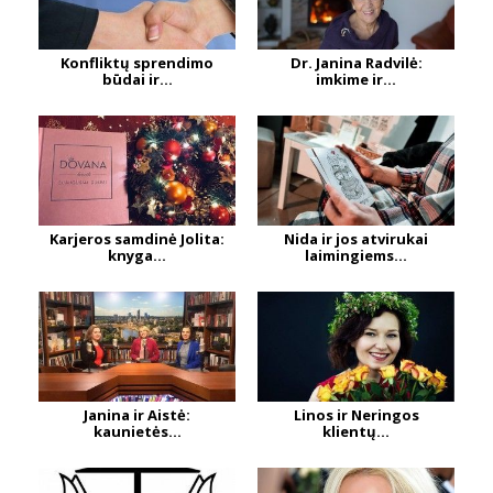
Konfliktų sprendimo
Dr. Janina Radvilė:
būdai ir...
imkime ir...
Karjeros samdinė Jolita:
Nida ir jos atvirukai
knyga...
laimingiems...
Janina ir Aistė:
Linos ir Neringos
kaunietės...
klientų...