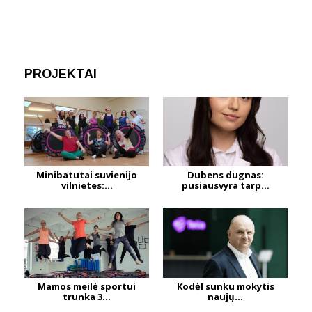
PROJEKTAI
Minibatutai suvienijo
Dubens dugnas:
vilnietes:...
pusiausvyra tarp...
Mamos meilė sportui
Kodėl sunku mokytis
trunka 3...
naujų...