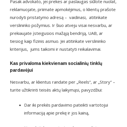
Pasak advokato, jei prekes ar paslaugas siūlote nuolat,
reklamuojate, priimate apmokėjimus, o klientų prašote
nurodyti pristatymo adresą – vaidinasi, atitinkate
verslininko požymius. Ir šiuo atveju visai nesvarbu, ar
prekiaujate įsteigusios mažąją bendriją, UAB, ar
tiesiog kaip fizinis asmuo. Jei atitinkate verslininko
kriterijus, jums taikomi ir nustatyti reikalavimai.
Kas privaloma kiekvienam socialinių tinklų
pardavėjui
Nesvarbu, ar klientus randate per „Reels“, ar „Story“ –
turite užtikrinti teisės aktų laikymąsi, pavyzdžiui:
Dar iki prekės pardavimo pateikti vartotojui
informaciją apie prekę ir jos kainą,