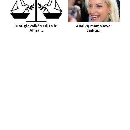
Daugiavaikės Edita ir
4 vaikų mama Ieva:
Alina...
vaikui...