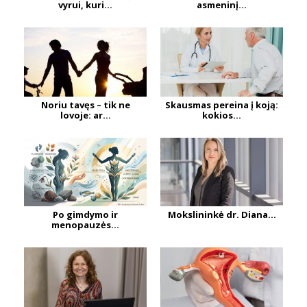
vyrui, kuri...
asmeninį...
Noriu tavęs – tik ne
Skausmas pereina į koją:
lovoje: ar...
kokios...
Po gimdymo ir
Mokslininkė dr. Diana...
menopauzės...