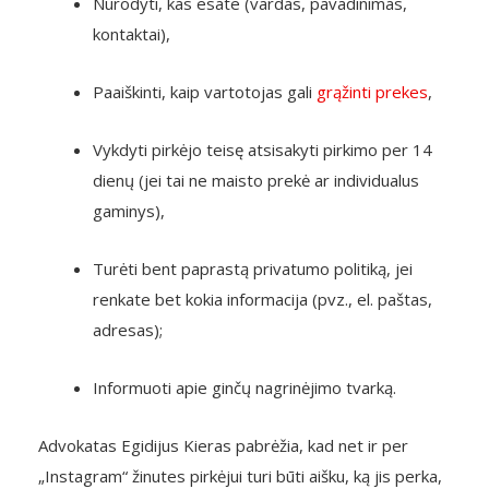
Nurodyti, kas esate (vardas, pavadinimas,
kontaktai),
Paaiškinti, kaip vartotojas gali
grąžinti prekes
,
Vykdyti pirkėjo teisę atsisakyti pirkimo per 14
dienų (jei tai ne maisto prekė ar individualus
gaminys),
Turėti bent paprastą privatumo politiką, jei
renkate bet kokia informacija (pvz., el. paštas,
adresas);
Informuoti apie ginčų nagrinėjimo tvarką.
Advokatas Egidijus Kieras pabrėžia, kad net ir per
„Instagram“ žinutes pirkėjui turi būti aišku, ką jis perka,