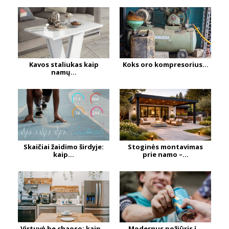
Kavos staliukas kaip
Koks oro kompresorius...
namų...
Skaičiai žaidimo širdyje:
Stoginės montavimas
kaip...
prie namo –...
Virtuvė be chaoso: kaip...
Modernus požiūris į...