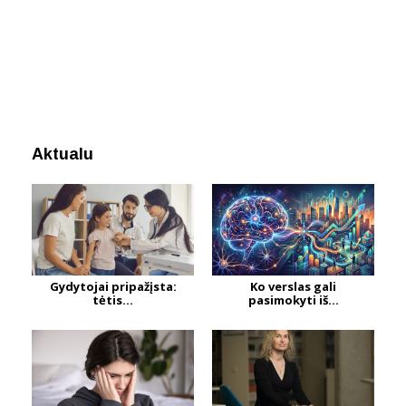
Aktualu
Gydytojai pripažįsta:
Ko verslas gali
tėtis...
pasimokyti iš...