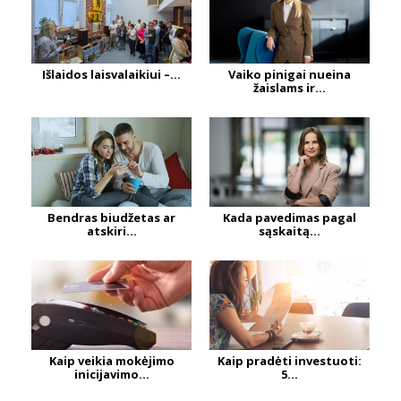
Išlaidos laisvalaikiui –...
Vaiko pinigai nueina
žaislams ir...
Bendras biudžetas ar
Kada pavedimas pagal
atskiri...
sąskaitą...
Kaip veikia mokėjimo
Kaip pradėti investuoti:
inicijavimo...
5...