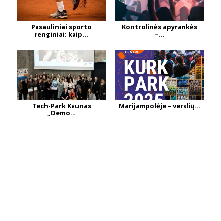
Pasauliniai sporto
Kontrolinės apyrankės
renginiai: kaip...
–...
Tech-Park Kaunas
Marijampolėje – verslių...
„Demo...