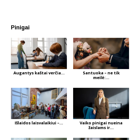
Pinigai
Augantys kaštai verčia...
Santuoka – ne tik
meilė:...
Išlaidos laisvalaikiui –...
Vaiko pinigai nueina
žaislams ir...