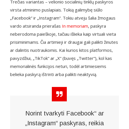
Trečias variantas – velionio socialinių tinklų paskyros
virsta atminimo puslapiais. Tokią galimybę siūlo
„Facebook“ ir „Instagram“. Tokiu atveju šalia žmogaus
vardo atsiranda prierašas
In memoriam
, paskyra
neberodoma paieškoje, tačiau išlieka kaip virtuali vieta
prisiminimams. Čia artimieji ir draugai gali palikti žinutes
ar dalintis nuotraukomis. Kai kurios kitos platformos,
pavyzdžiui, „TikTok“ ar „X“ (buvęs „Twitter“), kol kas
memorialinės funkcijos neturi, todėl artimiesiems
belieka paskyrą ištrinti arba palikti neaktyvią.
Norint tvarkyti Facebook“ ar
„Instagram“ paskyras, reikia