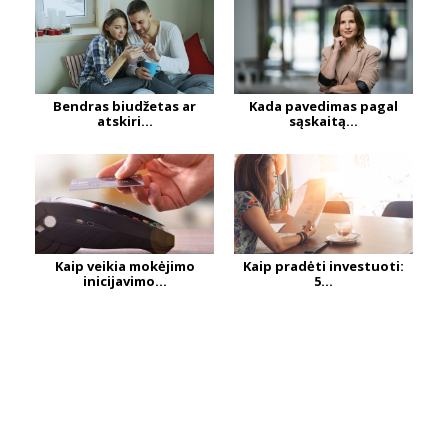
Bendras biudžetas ar
Kada pavedimas pagal
atskiri...
sąskaitą...
Kaip veikia mokėjimo
Kaip pradėti investuoti:
inicijavimo...
5...