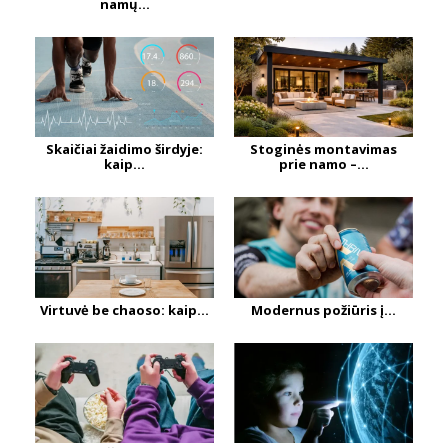
namų...
Skaičiai žaidimo širdyje:
Stoginės montavimas
kaip...
prie namo –...
Virtuvė be chaoso: kaip...
Modernus požiūris į...