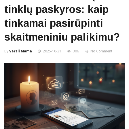
tinklų paskyros: kaip
tinkamai pasirūpinti
skaitmeniniu palikimu?
By
Versli Mama
2025-10-31
306
No Comment