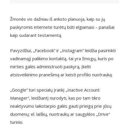
Žmonės vis dažniau iš anksto planuoja, kaip su jų
paskyromis internete turėtų būti elgiamasi – panašiai
kaip sudarant testamentą.
Pavyzdžiui, „Facebook“ ir „Instagram“ leidžia pasirinkti
vadinamąjį palikimo kontaktą, tai yra žmogų, kuris po
mirties galės administruoti paskyrą, įkelti
atsisveikinimo pranešimą ar keisti profilio nuotrauką.
„Google“ turi specialų įrankį „Inactive Account
Manager“, leidžiantį nurodyti, kas po tam tikro
neaktyvumo laikotarpio galės gauti prieigą prie jūsų
duomenų: el. laiškų, nuotraukų ar saugyklos „Drive“
turinio.