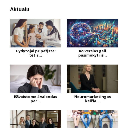
Aktualu
Gydytojai pripažįsta:
Ko verslas gali
tėtis...
pasimokyti iš...
Iššvaistome 4 valandas
Neuromarketingas
per...
keičia...