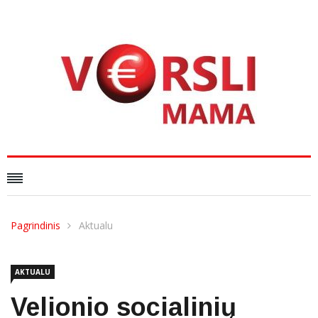
Pagrindinis
Aktualu
AKTUALU
Velionio socialinių