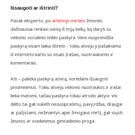
Išsaugoti ar ištrinti?
Pasak eksperto, po
artimojo mirties
žmonės
dažniausiai renkasi vieną iš trijų kelių, ką daryti su
velionio socialinio tinklo paskyra. Vieni nusprendžia
paskyrą visam laikui ištrinti – tokiu atveju ji pašalinama
iš interneto kartu su visais įrašais, nuotraukomis ir
komentarais.
Kiti – palieka paskyrą atvirą, norėdami išsaugoti
prisiminimus. Tokiu atveju velionio nuotraukos ir įrašai
lieka matomi, tačiau paskyra toliau atrodo aktyvi. Vis
dėlto tai gali sukelti nesusipratimų, pavyzdžiui, draugai
ar pažįstami, nežinantys apie žmogaus mirtį, gali siųsti
žinutes ar sveikinimus gimtadienio proga.