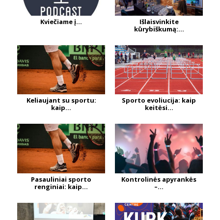
Kviečiame į...
Išlaisvinkite
kūrybiškumą:...
Keliaujant su sportu:
Sporto evoliucija: kaip
kaip...
keitėsi...
Pasauliniai sporto
Kontrolinės apyrankės
renginiai: kaip...
–...