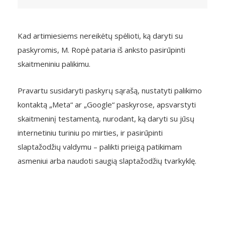
Kad artimiesiems nereikėtų spėlioti, ką daryti su
paskyromis, M. Ropė pataria iš anksto pasirūpinti
skaitmeniniu palikimu.
Pravartu susidaryti paskyrų sąrašą, nustatyti palikimo
kontaktą „Meta“ ar „Google“ paskyrose, apsvarstyti
skaitmeninį testamentą, nurodant, ką daryti su jūsų
internetiniu turiniu po mirties, ir pasirūpinti
slaptažodžių valdymu – palikti prieigą patikimam
asmeniui arba naudoti saugią slaptažodžių tvarkyklę.