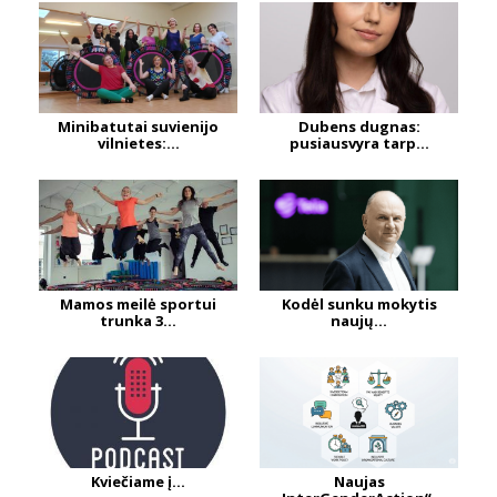
Minibatutai suvienijo
Dubens dugnas:
vilnietes:...
pusiausvyra tarp...
Mamos meilė sportui
Kodėl sunku mokytis
trunka 3...
naujų...
Kviečiame į...
Naujas