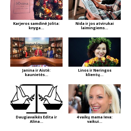
Karjeros samdinė Jolita:
Nida ir jos atvirukai
knyga...
laimingiems...
Janina ir Aistė:
Linos ir Neringos
kaunietės...
klientų...
Daugiavaikės Edita ir
4 vaikų mama Ieva:
Alina...
vaikui...