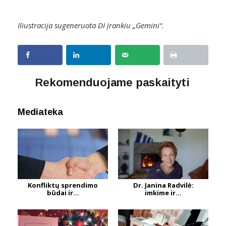
Iliustracija sugeneruota DI įrankiu „Gemini“.
Rekomenduojame paskaityti
Mediateka
Konfliktų sprendimo
Dr. Janina Radvilė:
būdai ir...
imkime ir...