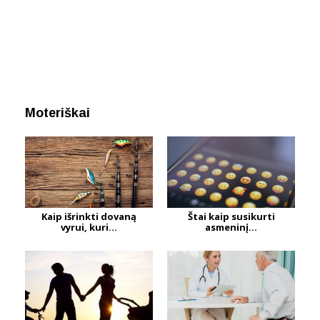
Moteriškai
Kaip išrinkti dovaną
Štai kaip susikurti
vyrui, kuri...
asmeninį...