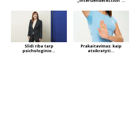
„InterGenderAction“...
Slidi riba tarp
Prakaitavimas: kaip
psichologinio...
atsikratyti...