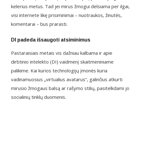
kelerius metus. Tad jei mirus žmogui delsiama per ilgai,
visi internete likę prisiminimai – nuotraukos, žinutės,
komentarai – bus prarasti.
DI padeda išsaugoti atsiminimus
Pastaraisiais metais vis dažniau kalbama ir apie
dirbtinio intelekto (DI) vaidmenį skaitmeniniame
palikime. Kai kurios technologijų įmonės kuria
vadinamuosius „virtualius avatarus“, galinčius atkurti
mirusio žmogaus balsą ar rašymo stilių, pasitelkdami jo
socialinių tinklų duomenis.