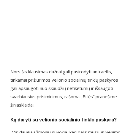
Nors šis klausimas dažnai gali pasirodyti antraeilis,
tinkamai prižiūrimos velionio socialinių tinklų paskyros
gali apsaugoti nuo skaudžių netikėtumų ir išsaugoti
svarbiausius prisiminimus, rašoma „Bitės“ pranešime
žiniasklaidai.
Ką daryti su velionio socialinio tinklo paskyra?
„Vis daugiau žmonių suvokia, kad dalis mūsų gyvenimo