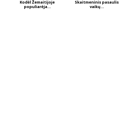
Kodėl Žemaitijoje
Skaitmeninis pasaulis
populiarėja...
vaikų...