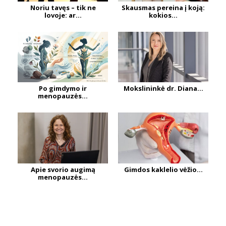
Noriu tavęs – tik ne
Skausmas pereina į koją:
lovoje: ar...
kokios...
Po gimdymo ir
Mokslininkė dr. Diana...
menopauzės...
Apie svorio augimą
Gimdos kaklelio vėžio...
menopauzės...