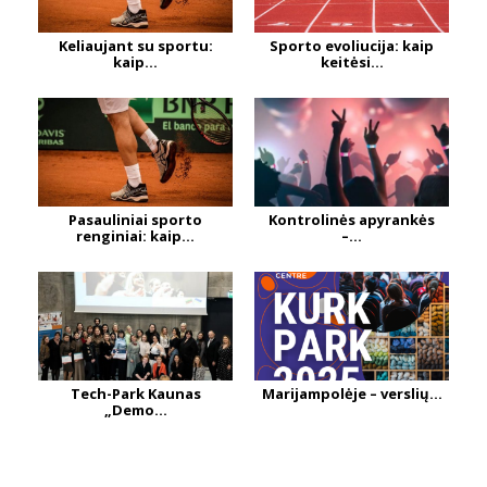
Keliaujant su sportu:
Sporto evoliucija: kaip
kaip...
keitėsi...
Pasauliniai sporto
Kontrolinės apyrankės
renginiai: kaip...
–...
Tech-Park Kaunas
Marijampolėje – verslių...
„Demo...