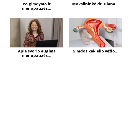
Po gimdymo ir
Mokslininkė dr. Diana...
menopauzės...
Apie svorio augimą
Gimdos kaklelio vėžio...
menopauzės...