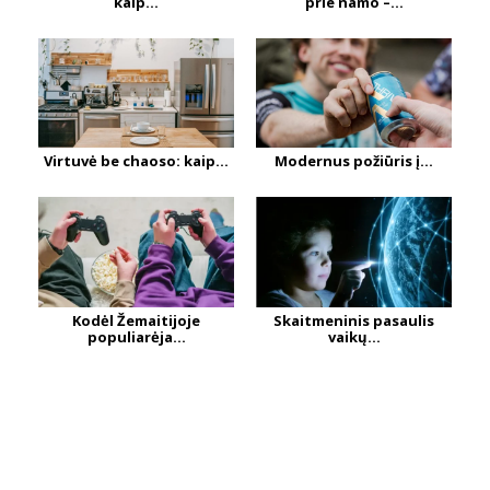
kaip...
prie namo –...
Virtuvė be chaoso: kaip...
Modernus požiūris į...
Kodėl Žemaitijoje
Skaitmeninis pasaulis
populiarėja...
vaikų...