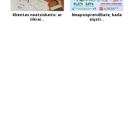
Klientas neatsiskaito: ar
Neapsisprendžiate, kada
tikrai...
siųsti...