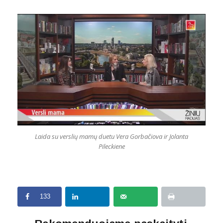
Laida su verslių mamų duetu Vera Gorbačiova ir Jolanta
Pileckiene
133