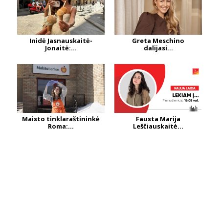
Inidė Jasnauskaitė-
Greta Meschino
Jonaitė:...
dalijasi...
Maisto tinklaraštininkė
Fausta Marija
Roma:...
Leščiauskaitė...