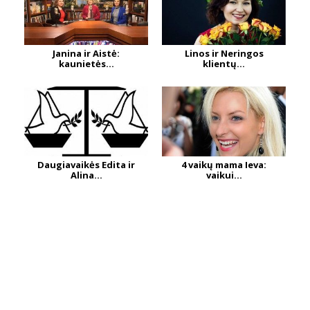
Janina ir Aistė:
Linos ir Neringos
kaunietės...
klientų...
Daugiavaikės Edita ir
4 vaikų mama Ieva:
Alina...
vaikui...