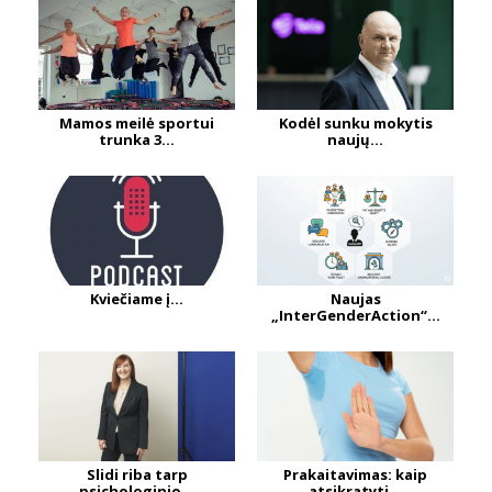
Mamos meilė sportui
Kodėl sunku mokytis
trunka 3...
naujų...
Kviečiame į...
Naujas
„InterGenderAction“...
Slidi riba tarp
Prakaitavimas: kaip
psichologinio...
atsikratyti...