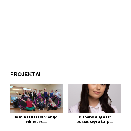
PROJEKTAI
Minibatutai suvienijo
Dubens dugnas:
vilnietes:...
pusiausvyra tarp...