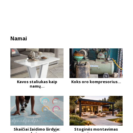
Namai
Kavos staliukas kaip
Koks oro kompresorius...
namų...
Skaičiai žaidimo širdyje:
Stoginės montavimas