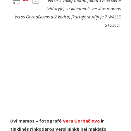
Versli 5 vaikų mama Jolanta Pileckienė
(viduryje) su klientėmis verslios mamos
Veros Gorbačiovos (už kadro) įkurtoje studijoje 7 WALLS
STUDIO
.
Dvi mamos – fotografė
Vera Gorbačiova
ir
tinklinės rinkodaros verslininkė bei makiažo