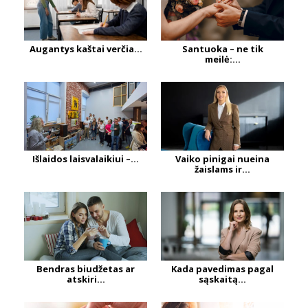
Augantys kaštai verčia...
Santuoka – ne tik
meilė:...
Išlaidos laisvalaikiui –...
Vaiko pinigai nueina
žaislams ir...
Bendras biudžetas ar
Kada pavedimas pagal
atskiri...
sąskaitą...