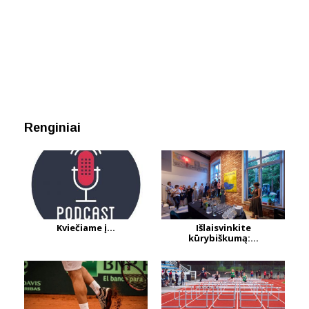
Renginiai
Kviečiame į...
Išlaisvinkite
kūrybiškumą:...