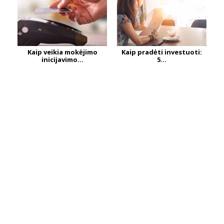
Kaip veikia mokėjimo
Kaip pradėti investuoti:
inicijavimo...
5...