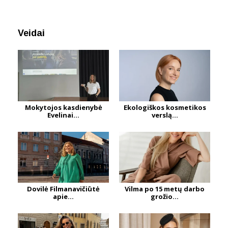
Veidai
Mokytojos kasdienybė
Ekologiškos kosmetikos
Evelinai...
verslą...
Dovilė Filmanavičiūtė
Vilma po 15 metų darbo
apie...
grožio...