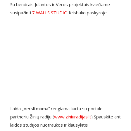
Su bendrais Jolantos ir Veros projektais kviečiame
susipažinti
7 WALLS STUDIO
feisbuko paskyroje.
Laida „Versli mama“ rengiama kartu su portalo
partneriu Žinių radiju (
www.ziniuradijas.lt
) Spauskite ant
laidos studijos nuotraukos ir klausykite!