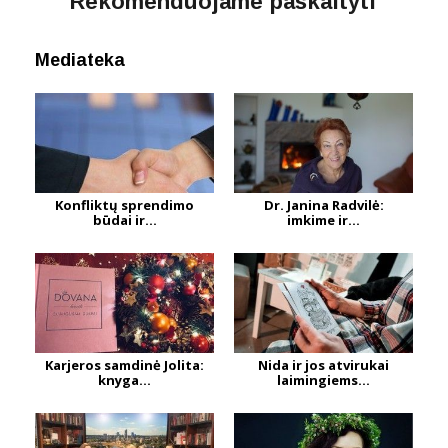
Rekomenduojame paskaityti
Mediateka
Konfliktų sprendimo
Dr. Janina Radvilė:
būdai ir...
imkime ir...
Karjeros samdinė Jolita:
Nida ir jos atvirukai
knyga...
laimingiems...