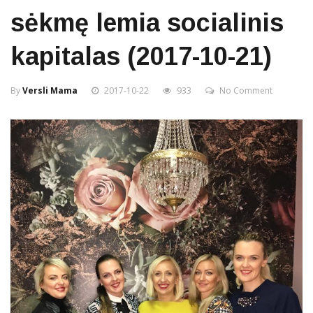
sėkmę lemia socialinis
kapitalas (2017-10-21)
By
Versli Mama
2017-10-22
933
No Comment