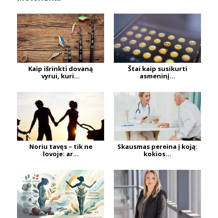
Kaip išrinkti dovaną
Štai kaip susikurti
vyrui, kuri...
asmeninį...
Noriu tavęs – tik ne
Skausmas pereina į koją:
lovoje: ar...
kokios...