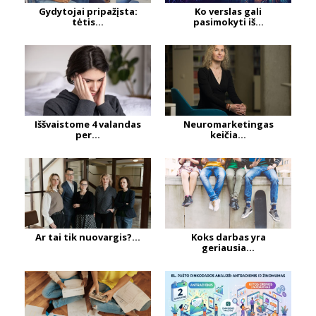
Gydytojai pripažįsta:
Ko verslas gali
tėtis...
pasimokyti iš...
Iššvaistome 4 valandas
Neuromarketingas
per...
keičia...
Ar tai tik nuovargis?...
Koks darbas yra
geriausia...