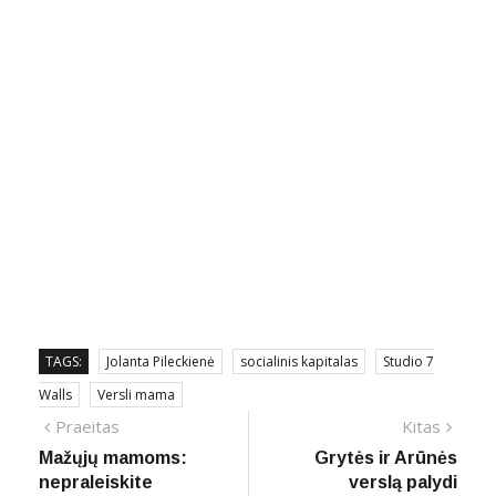
TAGS:
Jolanta Pileckienė
socialinis kapitalas
Studio 7
Walls
Versli mama
Navigacija
Previous
Next
Praeitas
Kitas
post:
post:
Mažųjų mamoms:
Grytės ir Arūnės
tarp
nepraleiskite
verslą palydi