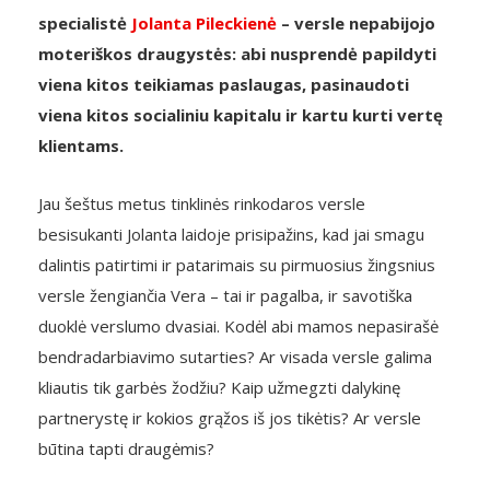
specialistė
Jolanta Pileckienė
– versle nepabijojo
moteriškos draugystės: abi nusprendė papildyti
viena kitos teikiamas paslaugas, pasinaudoti
viena kitos socialiniu kapitalu ir kartu kurti vertę
klientams.
Jau šeštus metus tinklinės rinkodaros versle
besisukanti Jolanta laidoje prisipažins, kad jai smagu
dalintis patirtimi ir patarimais su pirmuosius žingsnius
versle žengiančia Vera – tai ir pagalba, ir savotiška
duoklė verslumo dvasiai. Kodėl abi mamos nepasirašė
bendradarbiavimo sutarties? Ar visada versle galima
kliautis tik garbės žodžiu? Kaip užmegzti dalykinę
partnerystę ir kokios grąžos iš jos tikėtis? Ar versle
būtina tapti draugėmis?