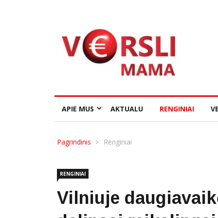
APIE MUS
AKTUALU
RENGINIAI
VE
Pagrindinis
Renginiai
RENGINIAI
Vilniuje daugiavaik