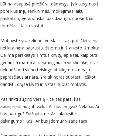
būtina visapusė priežiūra, dėmesys, įsiklausymas į
poreikius ir jų tenkinimas, mokėjimas laiku
paskatinti, geranoriškai pasidžiaugti, nuoširdžiai
domėtis ir laiku sustoti.
Motinystė yra kelionė. Verslas – taip pat. Nei viena,
nei kita nėra paprasta, žinoma ir iš anksto išmokta.
Galima perskaityti šimtus knygų apie tai, kaip būti
geriausia mama ar sėkmingiausia verslininke, ir vis
tiek nežinoti vieno teisingo atsakymo – nes jo
paprasčiausiai nėra. Yra tik noras suprasti, ieškoti,
bandyti, drąsa klysti ir ryžtas nuolat mokytis.
Pasirinkti auginti verslą – tai tas pats, kas
apsispręsti auginti vaiką. Ar bus lengva? Nelabai. Ar
bus patogu? Dažnai – ne. Ar sulauksite
dėkingumo? Kaži. Ar bus įdomu? Visada taip!
Daugelis mamų tai jau daro. Mes norime, kad