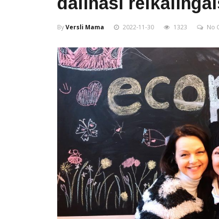
dalinasi reikalingai
By
Versli Mama
2022-11-30
1323
No 