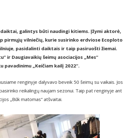
daiktai, galintys būti naudingi kitiems. Įžymi aktorė,
pirmųjų vilniečių, kurie susirinko erdviose Ecoploto
lniuje
,
pasidalinti daiktais ir taip pasiruošti žiemai.
u“ ir Daugiavaikių šeimų asociacijos „Mes“
u pavadinimu „Keičiam kailį 2022“.
vykusiame renginyje dalyvavo beveik 50 šeimų su vaikais. Jos
asirinko reikalingų naujam sezonui. Taip pat renginyje ant
cijos „Būk matomas“ atšvaitai.