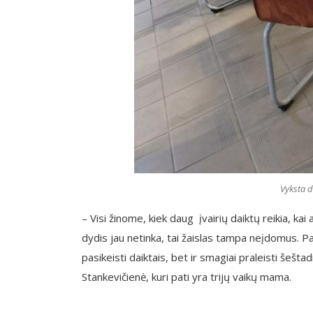
Vyksta d
– Visi žinome, kiek daug įvairių daiktų reikia, kai 
dydis jau netinka, tai žaislas tampa neįdomus. P
pasikeisti daiktais, bet ir smagiai praleisti šešta
Stankevičienė, kuri pati yra trijų vaikų mama.