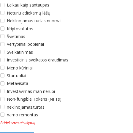
Laikau kaip santaupas
Neturiu atliekamų lėšų
Nekilnojamas turtas nuomai
Kriptovaliutos
Švietimas
Vertybiniai popieriai
Sveikatinimas
Investicinis sveikatos draudimas
Meno kūriniai
Startuoliai
Metavisata
Investavimas man nerūpi
Non-fungible Tokens (NFTs)
nekilnojamas.turtas
namo remontas
Pridėk savo atsakymą