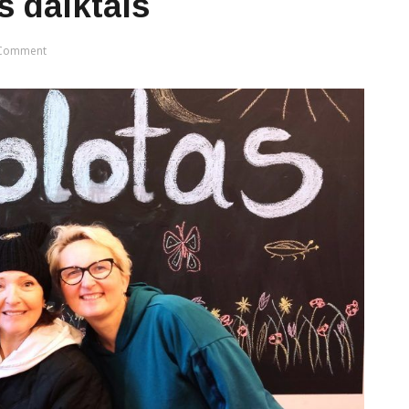
s daiktais
Comment