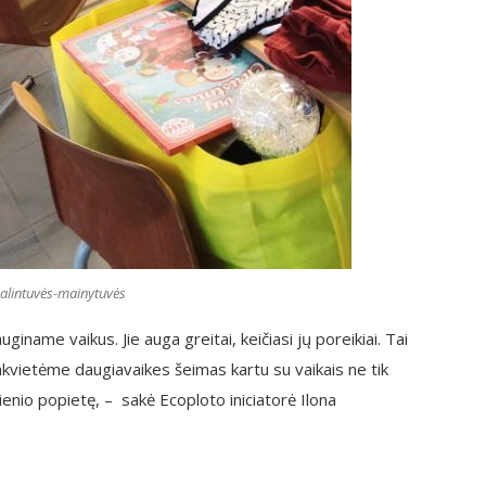
alintuvės-mainytuvės
auginame vaikus. Jie auga greitai, keičiasi jų poreikiai. Tai
akvietėme daugiavaikes šeimas kartu su vaikais ne tik
dienio popietę, – sakė Ecoploto iniciatorė Ilona