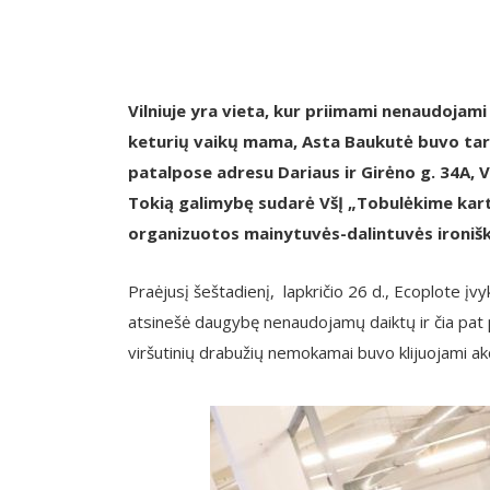
Vilniuje yra vieta, kur priimami nenaudojami 
keturių vaikų mama, Asta Baukutė buvo tarp 
patalpose adresu Dariaus ir Girėno g. 34A, Vi
Tokią galimybę sudarė
VšĮ „Tobulėkime kart
organizuotos mainytuvės-dalintuvės ironišk
Praėjusį šeštadienį, lapkričio 26 d., Ecoplote į
atsinešė daugybę nenaudojamų daiktų ir čia pat p
viršutinių drabužių nemokamai buvo klijuojami ak