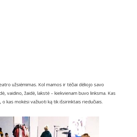
eatro užsiėmimas. Kol mamos ir tėčiai dėliojo savo
lipdė, vaidino, žaidė, lakstė – kiekvienam buvo linksma. Kas
o kas mokėsi važiuoti ką tik išsirinktais riedučiais.