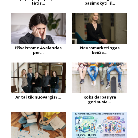
tėtis...
pasimokyti iš...
Iššvaistome 4 valandas
Neuromarketingas
per...
keičia...
Ar tai tik nuovargis?...
Koks darbas yra
geriausia...