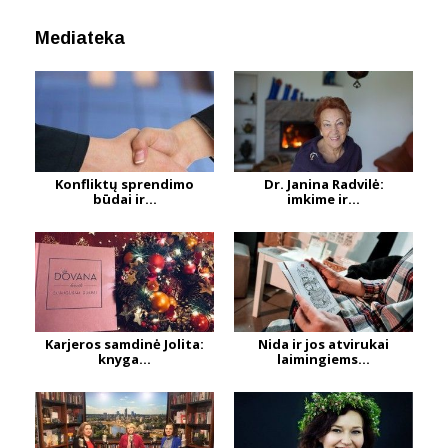
Mediateka
Konfliktų sprendimo
Dr. Janina Radvilė:
būdai ir...
imkime ir...
Karjeros samdinė Jolita:
Nida ir jos atvirukai
knyga...
laimingiems...