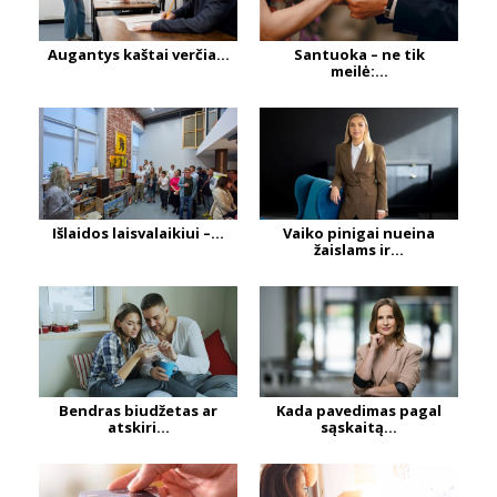
Augantys kaštai verčia...
Santuoka – ne tik
meilė:...
Išlaidos laisvalaikiui –...
Vaiko pinigai nueina
žaislams ir...
Bendras biudžetas ar
Kada pavedimas pagal
atskiri...
sąskaitą...