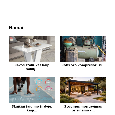
Namai
Kavos staliukas kaip
Koks oro kompresorius...
namų...
Skaičiai žaidimo širdyje:
Stoginės montavimas
kaip...
prie namo –...