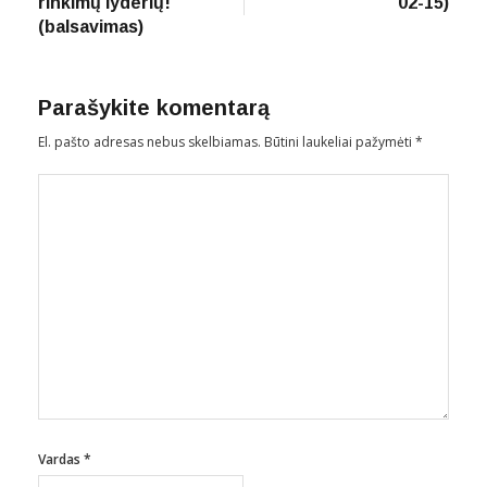
rinkimų lyderių!
02-15)
(balsavimas)
Parašykite komentarą
El. pašto adresas nebus skelbiamas.
Būtini laukeliai pažymėti
*
Vardas
*