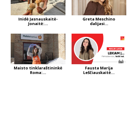
Inidė Jasnauskaitė-
Greta Meschino
Jonaitė:...
dalijasi...
Maisto tinklaraštininkė
Fausta Marija
Roma:...
Leščiauskaitė...