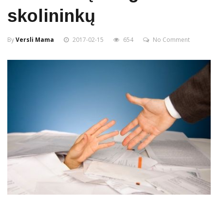
skolininkų
By
Versli Mama
2017-02-15
654
No Comment