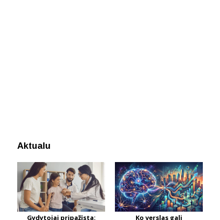
Aktualu
Gydytojai pripažįsta:
Ko verslas gali