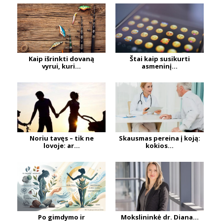
Kaip išrinkti dovaną
Štai kaip susikurti
vyrui, kuri...
asmeninį...
Noriu tavęs – tik ne
Skausmas pereina į koją:
lovoje: ar...
kokios...
Po gimdymo ir
Mokslininkė dr. Diana...