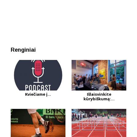
Renginiai
Kviečiame į...
Išlaisvinkite
kūrybiškumą:...