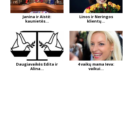
Janina ir Aistė:
Linos ir Neringos
kaunietės...
klientų...
Daugiavaikės Edita ir
4 vaikų mama Ieva:
Alina...
vaikui...