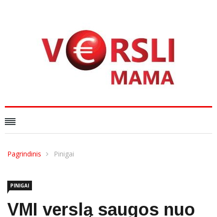
Pagrindinis
Pinigai
PINIGAI
VMI verslą saugos nuo