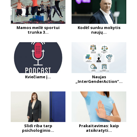
Mamos meilė sportui
Kodėl sunku mokytis
trunka 3...
naujų...
Kviečiame į...
Naujas
„InterGenderAction“...
Slidi riba tarp
Prakaitavimas: kaip
psichologinio...
atsikratyti...