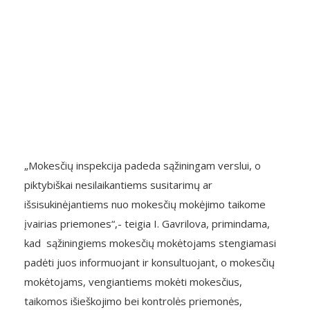
„Mokesčių inspekcija padeda sąžiningam verslui, o
piktybiškai nesilaikantiems susitarimų ar
išsisukinėjantiems nuo mokesčių mokėjimo taikome
įvairias priemones“,- teigia I. Gavrilova, primindama,
kad sąžiningiems mokesčių mokėtojams stengiamasi
padėti juos informuojant ir konsultuojant, o mokesčių
mokėtojams, vengiantiems mokėti mokesčius,
taikomos išieškojimo bei kontrolės priemonės,