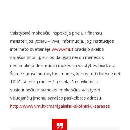
Valstybinė mokesčių inspekcija prie LR finansų
ministerijos (toliau – VMI) informuoja, jog institucijos
interneto svetainėje
www.vmi.lt
pradėjo skelbti
sąrašus įmonių, kurios daugiau nei du mėnesius
nesumokėjo deklaruotų mokesčių valstybės biudžetą.
Šiame sąraše nurodytos įmonės, kurios turi didesnę nei
10 tūkst. eurų mokesčių skolą. Su sunkumais
susiduriančių ir sumokėti mokesčius valstybei
vėluojančių įmonių sąrašas paskelbtas adresu
http://www.vmi.lt/cms/ilgalaikiu-skolininku-sarasas