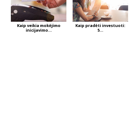
Kaip veikia mokėjimo
Kaip pradėti investuoti:
inicijavimo...
5...