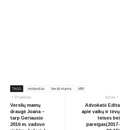
TAGS:
mokesčiai
Versli mama
VMI
Navigacija
Previous
Next
Praeitas
Kitas
post:
post:
Verslių mamų
Advokatė Edita
tarp
draugė Joana –
apie vaikų ir tėvų
įrašų
tarp Geriausio
teises bei
2016 m. vadovo
pareigas(2017-