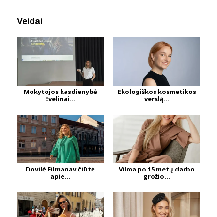
Veidai
Mokytojos kasdienybė
Ekologiškos kosmetikos
Evelinai...
verslą...
Dovilė Filmanavičiūtė
Vilma po 15 metų darbo
apie...
grožio...