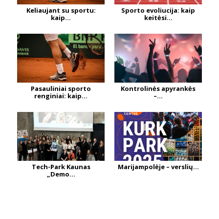
Keliaujant su sportu:
Sporto evoliucija: kaip
kaip...
keitėsi...
Pasauliniai sporto
Kontrolinės apyrankės
renginiai: kaip...
–...
Tech-Park Kaunas
Marijampolėje – verslių...
„Demo...