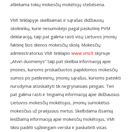
atliekama tokių mokesčių mokėtojų stebėsena.
VMI tinklapyje skelbiamas ir sąrašas didžiausių
skolininkų, kurie nesumokėjo pagal paskutinę PVM
deklaraciją, taip pat galima rasti visų Lietuvos įmonių
faktinę šios dienos mokesčių skolą. Mokesčių
administratorius VMI tinklapio
www.vmi.lt
skyriuje
„Atviri duomenys“ taip pat skelbia informaciją apie
įmones, kurioms priskaičiuotos papildomos mokesčių
sumos po patikrinimų, įmonių sąrašus, kurioms pateikti
nurodymai atsiskaityti tik negrynaisiais pinigais. Ten
pat galima rasti ir teigiamą informaciją apie didžiausius
Lietuvos mokesčių mokėtojus, įmonių sumokėtus
mokesčius už praėjusius metus. Skelbdama išsamią
leidžiamą informaciją apie mokesčių mokėtojus, VMI
tikisi padėti sąžiningam verslui ir paskatinti visas